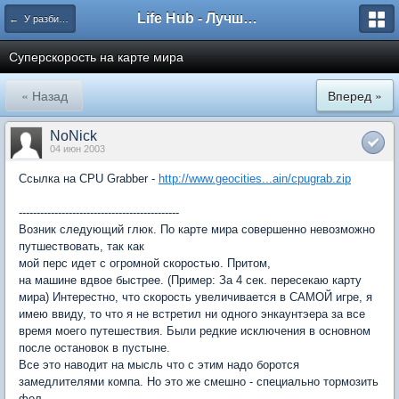
Life Hub - Лучшие компьютерные игры мира
← У разбитого Хайвеймена
Суперскорость на карте мира
« Назад
Вперед »
NoNick
04 июн 2003
Ссылка на CPU Grabber -
http://www.geocities...ain/cpugrab.zip
---------------------------------------------
Возник следующий глюк. По карте мира совершенно невозможно
путшествовать, так как
мой перс идет с огромной скоростью. Притом,
на машине вдвое быстрее. (Пример: За 4 сек. пересекаю карту
мира) Интерестно, что скорость увеличивается в САМОЙ игре, я
имею ввиду, то что я не встретил ни одного энкаунтэера за все
время моего путешествия. Были редкие исключения в основном
после остановок в пустыне.
Все это наводит на мысль что с этим надо боротся
замедлителями компа. Но это же смешно - специально тормозить
фол.