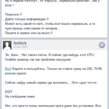
Ну а первый Фаллоут , от Фаргуса , нормально работает , как у
всех !
Помогите !!
Дайте точную информацию !!
Может есть какой-то патч, чтобы всё пошло нормально, а то
чувствуешь себя каким-то читером...
Пишите в приват или на мыло !!
NoNick
03 авг 2003
Эх, блин... Нет такого патча. Я сейчас где-нибудь этот CPU
Grabber вывешу так как проблема насущная.
Вот!
Берите и пользуйтесь. Только не ставте сразу на 100, 70-80
вполне хватит.
Сейчас найду новый сервак где выложить... Этот сдох что-то.
EDIT
На сообщение ниже.
Нет, это просто очень маленькая прога даже без установки. Все