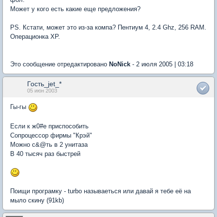
Может у кого есть какие еще предложения?
PS. Кстати, может это из-за компа? Пентиум 4, 2.4 Ghz, 256 RAM.
Операционка ХР.
Это сообщение отредактировано
NoNick
- 2 июля 2005 | 03:18
Гость_jet_*
05 июн 2003
Гы-гы
Если к ж0#е приспособить
Сопроцессор фирмы "Крэй"
Можно с&@ть в 2 унитаза
В 40 тысяч раз быстрей
Поищи програмку - turbo называеться или давай я тебе её на
мыло скину (91kb)