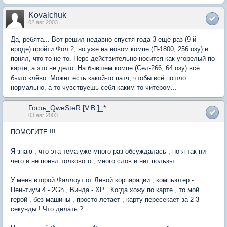
Kovalchuk
02 авг 2003
Да, ребята... Вот решил недавно спустя года 3 ещё раз (9-й
вроде) пройти Фол 2, но уже на новом компе (П-1800, 256 озу) и
понял, что-то не то. Перс действительно носится как угорелый по
карте, а это не дело. На бывшем компе (Сел-266, 64 озу) всё
было клёво. Может есть какой-то патч, чтобы всё пошло
нормально, а то чувствуешь себя каким-то читером...
Гость_QweSteR [V.B.]_*
03 авг 2003
ПОМОГИТЕ !!!
Я знаю , что эта тема уже много раз обсуждалась , но я так ни
чего и не понял толкового , много слов и нет пользы .
У меня второй Фаллоут от Левой корпарации , компьютер -
Пеньтиум 4 - 2Gh , Винда - ХР . Когда хожу по карте , то мой
герой , без машины , просто летает , карту пересекает за 2-3
секунды ! Что делать ?