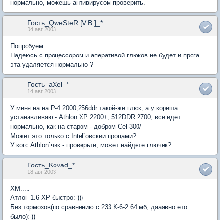
нормально, можешь антивирусом проверить.
Гость_QweSteR [V.B.]_*
04 авг 2003
Попробуем.....
Надеюсь с процессором и аперативой глюков не будет и прога
эта удаляется нормально ?
Гость_aXel_*
14 авг 2003
У меня на на P-4 2000,256ddr такой-же глюк, а у кореша
устанавливаю - Athlon XP 2200+, 512DDR 2700, все идет
нормально, как на старом - добром Сel-300/
Может это только с Intel`овскии процами?
У кого Athlon`чик - проверьте, может найдете глючек?
Гость_Kovad_*
18 авг 2003
ХМ.....
Атлон 1.6 ХР быстро:-)))
Без тормозов(по сравнению с 233 К-6-2 64 мб, дааавно ето
было):-))