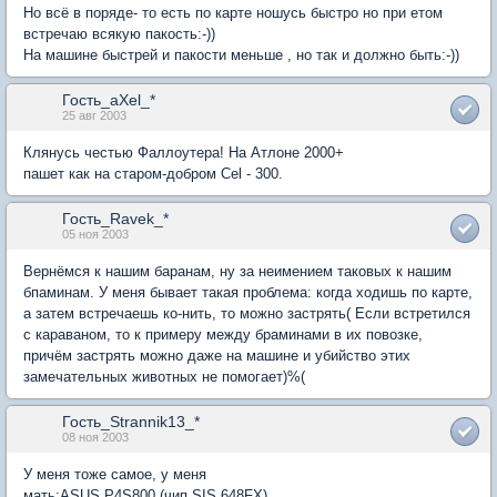
Но всё в поряде- то есть по карте ношусь быстро но при етом
встречаю всякую пакость:-))
На машине быстрей и пакости меньше , но так и должно быть:-))
Гость_aXel_*
25 авг 2003
Клянусь честью Фаллоутера! На Атлоне 2000+
пашет как на старом-добром Cel - 300.
Гость_Ravek_*
05 ноя 2003
Вернёмся к нашим баранам, ну за неимением таковых к нашим
бпаминам. У меня бывает такая проблема: когда ходишь по карте,
а затем встречаешь ко-нить, то можно застрять( Если встретился
с караваном, то к примеру между браминами в их повозке,
причём застрять можно даже на машине и убийство этих
замечательных животных не помогает)%(
Гость_Strannik13_*
08 ноя 2003
У меня тоже самое, у меня
мать:ASUS P4S800 (чип SIS 648FX)