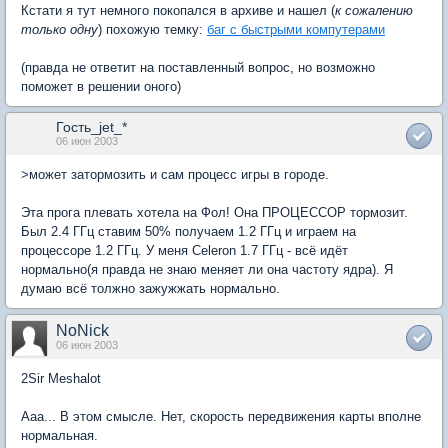
Кстати я тут немного покопался в архиве и нашел (
к сожалению
только одну
) похожую темку:
баг с быстрыми компутерами
(правда не ответит на поставленный вопрос, но возможно
поможет в решении оного)
Гость_jet_*
06 июн 2003
>может затормозить и сам процесс игры в городе.
Эта прога плевать хотела на Фол! Она ПРОЦЕССОР тормозит.
Был 2.4 ГГц ставим 50% получаем 1.2 ГГц и играем на
процессоре 1.2 ГГц. У меня Celeron 1.7 ГГц - всё идёт
нормально(я правда не знаю меняет ли она частоту ядра). Я
думаю всё толжно зажужжать нормально.
NoNick
06 июн 2003
2Sir Meshalot
Ааа... В этом смысле. Нет, скорость передвижения карты вполне
нормальная.