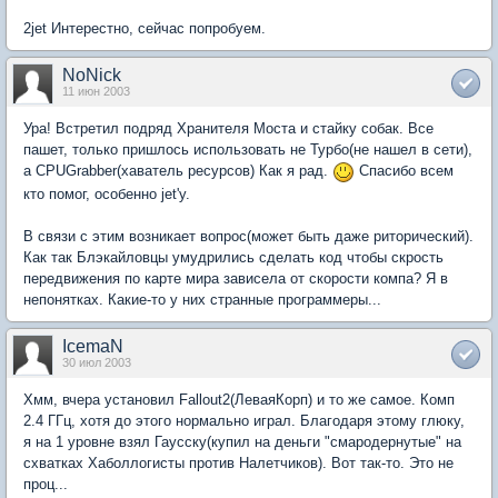
2jet Интерестно, сейчас попробуем.
NoNick
11 июн 2003
Ура! Встретил подряд Хранителя Моста и стайку собак. Все
пашет, только пришлось использовать не Турбо(не нашел в сети),
а CPUGrabber(хаватель ресурсов) Как я рад.
Спасибо всем
кто помог, особенно jet'у.
В связи с этим возникает вопрос(может быть даже риторический).
Как так Блэкайловцы умудрились сделать код чтобы скрость
передвижения по карте мира зависела от скорости компа? Я в
непонятках. Какие-то у них странные программеры...
IcemaN
30 июл 2003
Хмм, вчера установил Fallout2(ЛеваяКорп) и то же самое. Комп
2.4 ГГц, хотя до этого нормально играл. Благодаря этому глюку,
я на 1 уровне взял Гаусску(купил на деньги "смародернутые" на
схватках Хаболлогисты против Налетчиков). Вот так-то. Это не
проц...