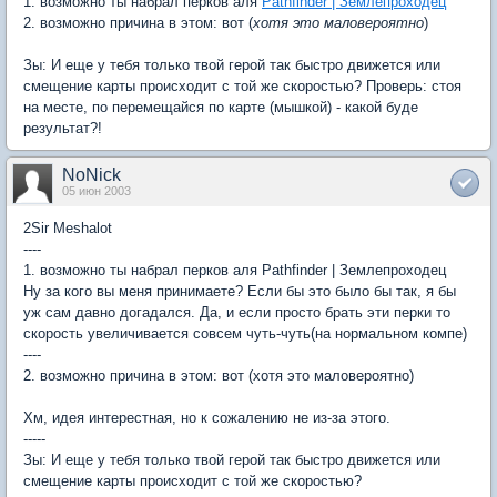
1. возможно ты набрал перков аля
Pathfinder | Землепроходец
2. возможно причина в этом: вот (
хотя это маловероятно
)
Зы: И еще у тебя только твой герой так быстро движется или
смещение карты происходит с той же скоростью? Проверь: стоя
на месте, по перемещайся по карте (мышкой) - какой буде
результат?!
NoNick
05 июн 2003
2Sir Meshalot
----
1. возможно ты набрал перков аля Pathfinder | Землепроходец
Ну за кого вы меня принимаете? Если бы это было бы так, я бы
уж сам давно догадался. Да, и если просто брать эти перки то
скорость увеличивается совсем чуть-чуть(на нормальном компе)
----
2. возможно причина в этом: вот (хотя это маловероятно)
Хм, идея интерестная, но к сожалению не из-за этого.
-----
Зы: И еще у тебя только твой герой так быстро движется или
смещение карты происходит с той же скоростью?