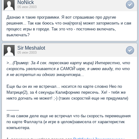
NoNick
05 июн 2003
Дазнаю я такие программки. Я вот спрашиваю про другие
решения... Так как боюсь что она(прога) может затормозить и сам
процесс игры в городе. Так это что - постоянно включать,
выключать?
Sir Meshalot
05 июн 2003
>...(Пример: За 4 сек. пересекаю карту мира) Интерестно, что
скорость увеличивается в САМОЙ игре, я имею ввиду, то что
я не встретил ни одного энкаунтэера...
Еще бы он их не встречал... носится по карте словно Нео по
Матрице(2), за 4 секунды Калифорнию пересечь. Хе! - тебя же
никто догнать не может! ;-) (таких скоростей еще не придумали)
----------
Я на самом деле еще не встречал что бы скорость перемещения
по карте Фаллаута (и игре в целом)зависела от характеристик
компьютера.