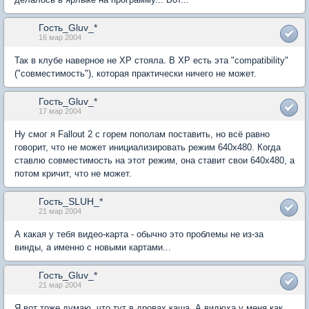
Гость_Gluv_*
16 мар 2004
Так в клубе наверное не ХР стояла. В ХР есть эта "compatibility"
("совместимость"), которая практически ничего не может.
Гость_Gluv_*
17 мар 2004
Ну смог я Fallout 2 с горем пополам поставить, но всё равно
говорит, что не может инициализировать режим 640х480. Когда
ставлю совместимость на этот режим, она ставит свои 640х480, а
потом кричит, что не может.
Гость_SLUH_*
21 мар 2004
А какая у тебя видео-карта - обычно это проблемы не из-за
винды, а именно с новыми картами...
Гость_Gluv_*
21 мар 2004
Я вот тоже думаю, что тут в дровах каша. А видюха у меня как