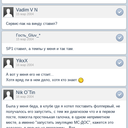
Vadim V N
15 мар 2004
Сервис-пак на винду ставил?
Гость_Gluv_*
15 мар 2004
SP1 ставил, а темпы у меня и так там.
YikxX
16 мар 2004
А вот у меня его не стоит...
Хотя вряд ли в нем дело, хотя кто знает
Nik O`Tin
16 мар 2004
Была у меня беда, в клубе где я хотел поставить фолпервый, не
получалось его запустить, с тем же диагнозом что и в первом
посте, помогла простенькая галочка, в одном неприметном
месте, а именно "запустить эмуляцию МС-ДОС", кажется это
делалось в ярлыке на программу... Вот...