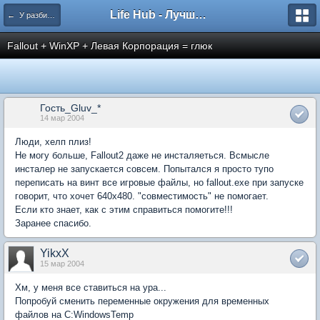
Life Hub - Лучшие компьютерные игры мира
← У разбитого Хайвеймена
Fallout + WinXP + Левая Корпорация = глюк
Гость_Gluv_*
14 мар 2004
Люди, хелп плиз!
Не могу больше, Fallout2 даже не инсталяеться. Всмысле
инсталер не запускается совсем. Попытался я просто тупо
переписать на винт все игровые файлы, но fallout.exe при запуске
говорит, что хочет 640х480. "совместимость" не помогает.
Если кто знает, как с этим справиться помогите!!!
Заранее спасибо.
YikxX
15 мар 2004
Хм, у меня все ставиться на ура...
Попробуй сменить переменные окружения для временных
файлов на C:WindowsTemp