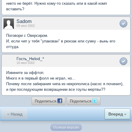
никто не берёт. Нужно кому-то сказать или в какой комп
вставить?
Sadom
09 июл 2002
Поговори с Оверсиром.
И, если чип у тебя "упакован" в рюкзак или сумку - вынь его
оттуда.
Гость_Helod_*
10 июл 2002
Извините за оффтоп.
Много я в первый фолл не играл, но...
Почему после забирания чипа из некрополиса (насос я починил),
и при последующем возвращении все гоулы мертвы??
Поделиться
Поделиться
« Назад
Вперед »
Полная версия