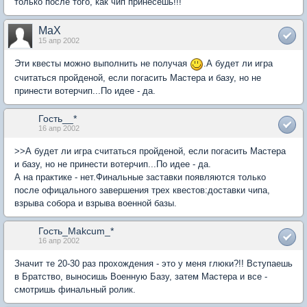
только после того, как чип принесешь!!!
MaX
15 апр 2002
Эти квесты можно выполнить не получая
.А будет ли игра
считаться пройденой, если погасить Мастера и базу, но не
принести вотерчип...По идее - да.
Гость__*
16 апр 2002
>>А будет ли игра считаться пройденой, если погасить Мастера
и базу, но не принести вотерчип...По идее - да.
А на практике - нет.Финальные заставки появляются только
после офицального завершения трех квестов:доставки чипа,
взрыва собора и взрыва военной базы.
Гость_Makcum_*
16 апр 2002
Значит те 20-30 раз прохождения - это у меня глюки?!! Вступаешь
в Братство, выносишь Военную Базу, затем Мастера и все -
смотришь финальный ролик.