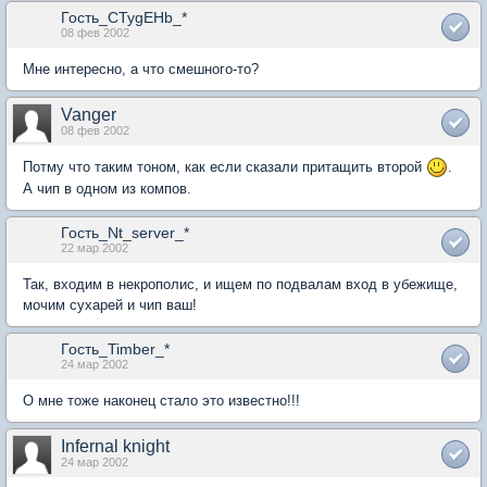
Гость_CTygEHb_*
08 фев 2002
Мне интересно, а что смешного-то?
Vanger
08 фев 2002
Потму что таким тоном, как если сказали притащить второй
.
А чип в одном из компов.
Гость_Nt_server_*
22 мар 2002
Так, входим в некрополис, и ищем по подвалам вход в убежище,
мочим сухарей и чип ваш!
Гость_Timber_*
24 мар 2002
О мне тоже наконец стало это известно!!!
Infernal knight
24 мар 2002