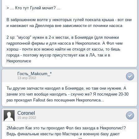
> ... Кто тут Гулей мочит? ...
В заброшенном волте у некоторых гулей поехала крыша - вот они
и наезжают на Двеллера вне зависимости от починки насоса
2 sp: "мусор" нужен в 2-х местах, в Бониярде (для починки
гидропонной фермы и для насоса в Некрополисе. А Фол чем
хорош - почти все можно найти не отходя от кассы, то бишь
города - поэтому мусор присутствует как в ЛА, так и в
Некрополисе
Гость_Makcum_*
13 апр 2002
Ты другие запчасти находил в Бониярде, но там они нужнее. А
зачем это чип вообще находить - скучно же? Я последние 20-30
раз проходил Fallout без посещения Некрополиса...
Coronel
15 апр 2002
2Makcum Как это ты проходил Фол без захода в Некрополис!?
Ведь финальные квесты про Мастера и военную базу дают