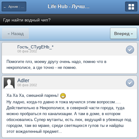
Life Hub - Лучшие компьютерные игры мира
← Архив : Fallout
Где найти водный чип?
« Назад
Вперед »
Гость_CTygEHb_*
08 фев 2002
Помогите плз, моему другу очень надо, помню что в
некрополисе, а где точно - не помню.
Adler
08 фев 2002
Ха Ха Ха, смешной парень!
Ну ладно, когда-то давно я тожа мучился этим вопросом.....
Действительно в Некрополисе, в северной части города, туда
можно пробраться по канализации. А там в доме, в котором
обосновались Супер мутанты, есть люк, ведущий в убежеще под
городом, там во мраке, среди светящихся гулов ты и найдёш
этот вожделенный предмет...