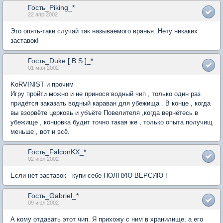
Гость_Piking_*
22 апр 2002
Это опять-таки случай так называемого вранья. Нету никаких
заставок!
Гость_Duke [ B S ]_*
01 мая 2002
KoRVINIST и прочим
Игру пройти можно и не принося водный чип , только один раз
придётся заказать водный караван для убежища . В конце , когда
вы взорвёте церковь и убъёте Повелителя ,когда вернётесь в
убежище , концовка будит точно такая же , только опыта получищ
меньше , вот и всё.
Гость_FalconKX_*
02 июл 2002
Если нет заставок - купи себе ПОЛНУЮ ВЕРСИЮ !
Гость_Gabriel_*
09 июл 2002
А кому отдавать этот чип. Я прихожу с ним в хранилище, а его