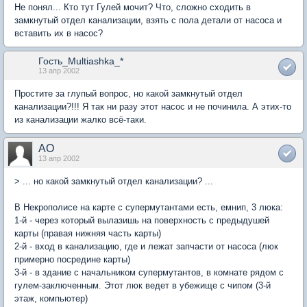
Не понял... Кто тут Гулей мочит? Что, сложно сходить в
замкнутый отдел канализации, взять с пола детали от насоса и
вставить их в насос?
Гость_Multiashka_*
13 апр 2002
Простите за глупый вопрос, но какой замкнутый отдел
канализации?!!! Я так ни разу этот насос и не починила. А этих-то
из канализации жалко всё-таки.
AO
13 апр 2002
> ... но какой замкнутый отдел канализации? ...
В Некрополисе на карте с супермутантами есть, емнип, 3 люка:
1-й - через который вылазишь на поверхность с предыдушей
карты (правая нижняя часть карты)
2-й - вход в канализацию, где и лежат запчасти от насоса (люк
примерно посредине карты)
3-й - в здание с начальником супермутантов, в комнате рядом с
гулем-заключенным. Этот люк ведет в убежище с чипом (3-й
этаж, компьютер)