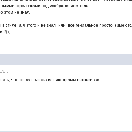
ькими стрелочками под изображением тела...
об этом не знал.
 в стиле "а я этого и не знал" или "всё гениальное просто" (имею
и 2)),
 19:11
ять, что это за полоска из пиктограмм выскакивает...