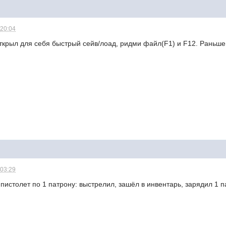
 20:04
крыл для себя быстрый сейв/лоад, ридми файл(F1) и F12. Раньше 
 03:29
пистолет по 1 патрону: выстрелил, зашёл в инвентарь, зарядил 1 па