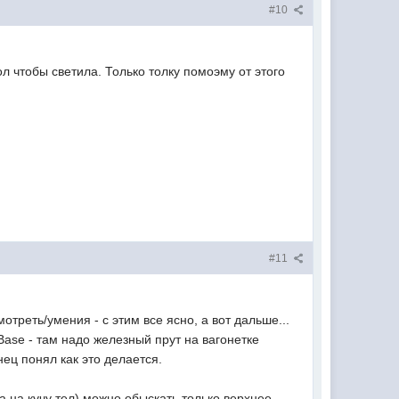
#10
л чтобы светила. Только толку помоэму от этого
#11
отреть/умения - с этим все ясно, а вот дальше...
Base - там надо железный прут на вагонетке
нец понял как это делается.
ора на кучу тел) можно обыскать только верхнее