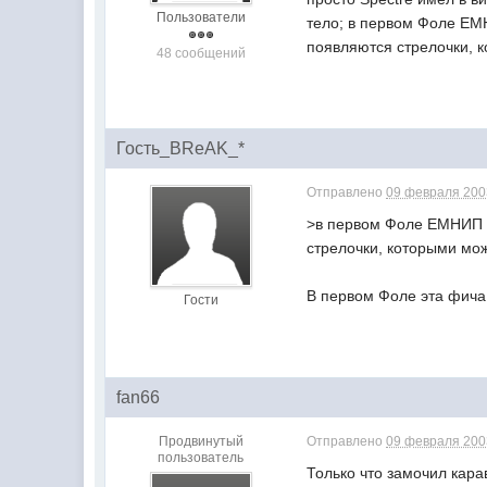
Пользователи
тело; в первом Фоле ЕМ
появляются стрелочки, к
48 сообщений
Гость_BReAK_*
Отправлено
09 февраля 2003
>в первом Фоле ЕМНИП в
стрелочки, которыми можн
В первом Фоле эта фича, 
Гости
fan66
Продвинутый
Отправлено
09 февраля 2003
пользователь
Только что замочил карав