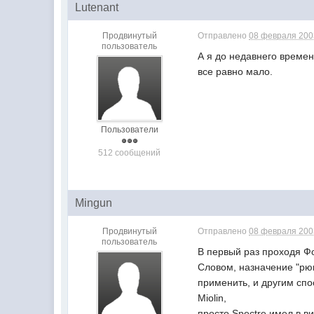
Lutenant
Продвинутый
Отправлено
08 февраля 2003
пользователь
А я до недавнего времен
все равно мало.
Пользователи
512 сообщений
Mingun
Продвинутый
Отправлено
08 февраля 2003
пользователь
В первый раз проходя Фо
Словом, назначение "рюк
применить, и другим спо
Miolin,
просто Spectre имел в ви