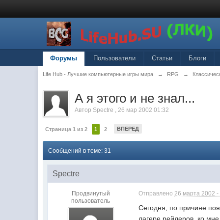
Форумы
Пользователи
Статьи
Блоги
Life Hub - Лучшие компьютерные игры мира
→
RPG
→
Классическ
А я этого и не знал...
Автор
Spectre
,
26 мар 2002 01:32
ВПЕРЕД
Страница 1 из 2
1
2
Сообщений в теме: 31
Spectre
Продвинутый
Отправлено
26 марта 2002 -
пользователь
Сегодня, по причине поя
лагере рейдеров, ко мне