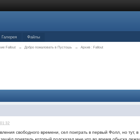
Галерея
Файлы
ие Fallout
→
Добро пожаловать в Пустошь
→
Архив : Fallout
 01:32
вления свободного времени, сел поиграть в первый Фолл, но тут, в
 зашёл приятель который подсказал мне что во время обыска лежащ