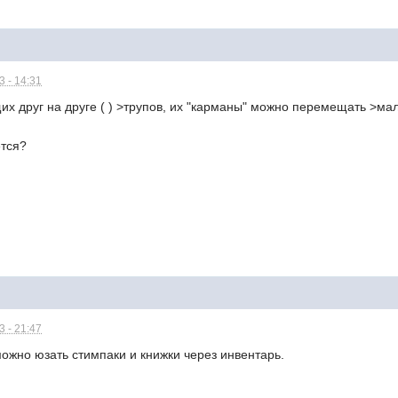
 - 14:31
х друг на друге ( ) >трупов, их "карманы" можно перемещать >ма
ется?
 - 21:47
можно юзать стимпаки и книжки через инвентарь.