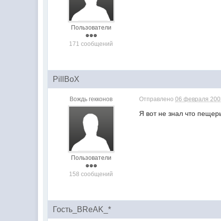
Пользователи
171 сообщений
PillBoX
Вождь гекконов
Отправлено
06 февраля 2003
Я вот не знал что пеще
Пользователи
158 сообщений
Гость_BReAK_*