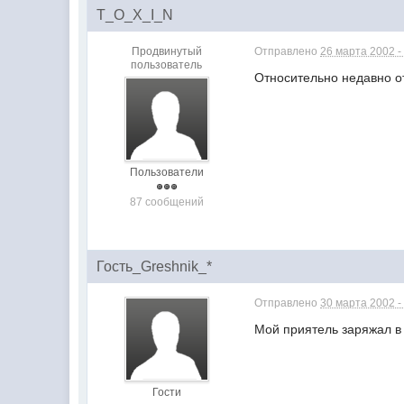
T_O_X_I_N
Продвинутый
Отправлено
26 марта 2002 -
пользователь
Относительно недавно от
Пользователи
87 сообщений
Гость_Greshnik_*
Отправлено
30 марта 2002 -
Мой приятель заряжал в 
Гости