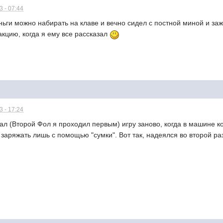
 - 07:44
еньги можно набирать на клаве и вечно сидел с постной миной и за
акцию, когда я ему все рассказал
 - 17:24
ал (Второй Фол я проходил первым) игру заново, когда в машине кон
заряжать лишь с помощью "сумки". Вот так, надеялся во второй ра