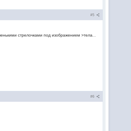
#5
ленькими стрелочками под изображением >тела...
#6