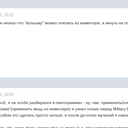
 - 16:20
и незнал что "вспышку" можно поюзать из инвенторя, и кинуть на по
 - 19:58
л2, я не особо разбирался в пиктограммах - ну, там, применить/осм
зака"(применить вещь из инвентаря) я узнал только перед Military 
собом это сделать просто нельзя, и после до-олгих мучений я нако
ду, что, когда трупы лежат друг на друге (т. е. при наведении курс