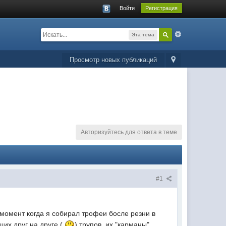
Войти
Регистрация
Эта тема
Просмотр новых публикаций
Авторизуйтесь для ответа в теме
#1
 момент когда я собирал трофеи босле резни в
их друг на друге (
) трупов, их "карманы"