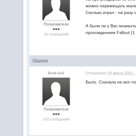
можно перемещать мален
Сколько играл - ни разу 
Пользователи
А были ли у Вас моменты
прохождением Fallout (1 
34 сообщений
Glarion
Book-бой
Отправлено
26 марта 2002 -
Было. Сначала не мог пон
Пользователи
143 сообщений