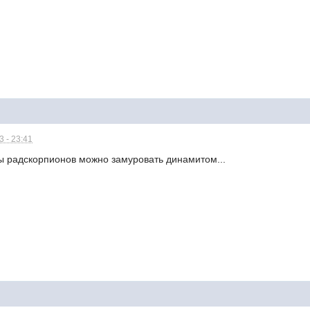
 - 23:41
ры радскорпионов можно замуровать динамитом...