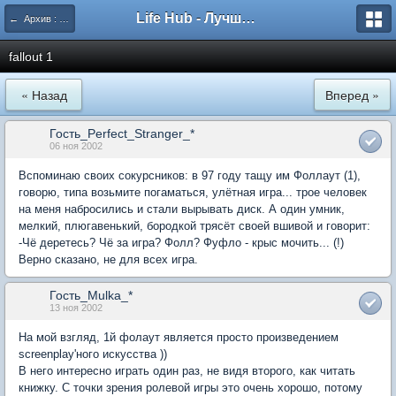
Life Hub - Лучшие компьютерные игры мира
← Архив : Fallout
fallout 1
« Назад
Вперед »
Гость_Perfect_Stranger_*
06 ноя 2002
Вспоминаю своих сокурсников: в 97 году тащу им Фоллаут (1),
говорю, типа возьмите погаматься, улётная игра... трое человек
на меня набросились и стали вырывать диск. А один умник,
мелкий, плюгавенький, бородкой трясёт своей вшивой и говорит:
-Чё деретесь? Чё за игра? Фолл? Фуфло - крыс мочить... (!)
Верно сказано, не для всех игра.
Гость_Mulka_*
13 ноя 2002
На мой взгляд, 1й фолаут является просто произведением
screenplay'ного искусства ))
В него интересно играть один раз, не видя второго, как читать
книжку. С точки зрения ролевой игры это очень хорошо, потому