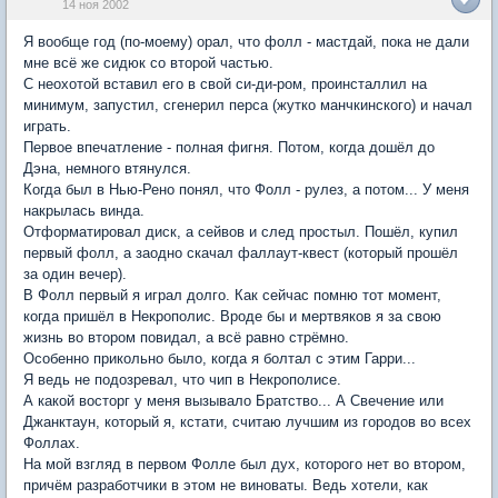
14 ноя 2002
Я вообще год (по-моему) орал, что фолл - мастдай, пока не дали
мне всё же сидюк со второй частью.
С неохотой вставил его в свой си-ди-ром, проинсталлил на
минимум, запустил, сгенерил перса (жутко манчкинского) и начал
играть.
Первое впечатление - полная фигня. Потом, когда дошёл до
Дэна, немного втянулся.
Когда был в Нью-Рено понял, что Фолл - рулез, а потом... У меня
накрылась винда.
Отформатировал диск, а сейвов и след простыл. Пошёл, купил
первый фолл, а заодно скачал фаллаут-квест (который прошёл
за один вечер).
В Фолл первый я играл долго. Как сейчас помню тот момент,
когда пришёл в Некрополис. Вроде бы и мертвяков я за свою
жизнь во втором повидал, а всё равно стрёмно.
Особенно прикольно было, когда я болтал с этим Гарри...
Я ведь не подозревал, что чип в Некрополисе.
А какой восторг у меня вызывало Братство... А Свечение или
Джанктаун, который я, кстати, считаю лучшим из городов во всех
Фоллах.
На мой взгляд в первом Фолле был дух, которого нет во втором,
причём разработчики в этом не виноваты. Ведь хотели, как