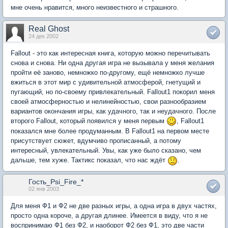
мне очень нравится, много неизвестного и страшного.
Real Ghost
24 дек 2002
Fallout - это как интересная книга, которую можно перечитывать
снова и снова. Ни одна другая игра не вызывала у меня желания
пройти её заново, немножко по-другому, ещё немножко лучше
вжиться в этот мир с удивительной атмосферой, гнетущий и
пугающий, но по-своему привлекательный. Fallout1 покорил меня
своей атмосферностью и нелинейностью, свои разнообразием
вариантов окончания игры, как удачного, так и неудачного. После
второго Fallout, который появился у меня первым
, Fallout1
показался мне более продуманным. В Fallout1 на первом месте
присутствует сюжет, вдумчиво прописанный, а потому
интересный, увлекательный. Увы, как уже было сказано, чем
дальше, тем хуже. Тактикс показал, что нас ждёт
.
Гость_Psi_Fire_*
02 янв 2003
Для меня Ф1 и Ф2 не две разных игры, а одна игра в двух частях,
просто одна короче, а другая длинее. Имеется в виду, что я не
воспринимаю Ф1 без Ф2, и наоборот Ф2 без Ф1, это две части