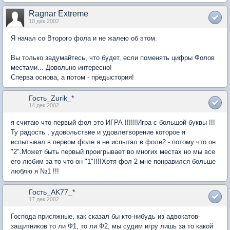
Ragnar Extreme
10 дек 2002
Я начал со Второго фола и не жалею об этом.
Вы только задумайтесь, что будет, если поменять цифры Фолов
местами... Довольно интересно!
Сперва основа, а потом - предыстория!
Гость_Zurik_*
14 дек 2002
я считаю что первый фол это ИГРА !!!!!!Игра с большой буквы !!!
Ту радость , удовольствие и удовлетворение которое я
испытывал в первом фоле я не испытал в фоле2 - потому что он
"2".Может быть первый проигрывает во многих местах но мы все
его любим за то что он "1"!!!!Хотя фол 2 мне понравился больше
люблю я №1 !!!
Гость_AK77_*
17 дек 2002
Господа присяжные, как сказал бы кто-нибудь из адвокатов-
защитников то ли Ф1, то ли Ф2, мы судим игру лишь за то какой