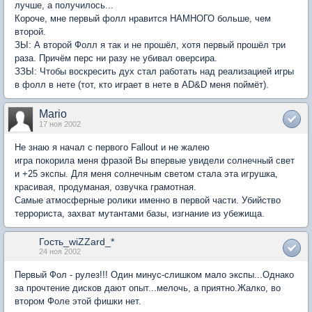
лучше, а получилось...
Короче, мне первый фолл нравится НАМНОГО больше, чем
второй.
ЗЫ: А второй Фолл я так и не прошёл, хотя первый прошёл три
раза. Причём перс ни разу не убивал оверсира.
ЗЗЫ: Чтобы воскресить дух стал работать над реализацией игры
в фолл в нете (тот, кто играет в нете в AD&D меня поймёт).
Mario
17 ноя 2002
Не знаю я начал с первого Fallout и не жалею
игра покорила меня фразой Вы впервые увидели солнечный свет
и +25 экспы. Для меня солнечным светом стала эта игрушка,
красивая, продуманая, озвучка грамотная.
Самые атмосферные ролики именно в первой части. Убийство
террориста, захват мутантами базы, изгнание из убежища.
Гость_wiZZard_*
24 ноя 2002
Первый Фол - рулез!!! Один минус-слишком мало экспы...Однако
за прочтение дисков дают опыт...мелочь, а приятно.Жалко, во
втором Фоле этой фишки нет.