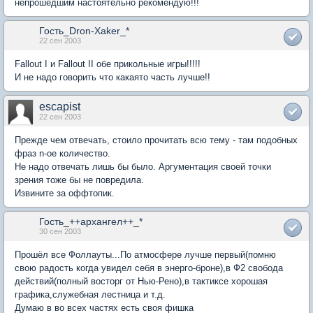
непрошедшим настоятельно рекомендую!!!
Гость_Dron-Xaker_*
22 сен 2003
Fallout I и Fallout II обе прикольные игры!!!!!
И не надо говорить что какаято часть лучше!!
escapist
22 сен 2003
Прежде чем отвечать, стоило прочитать всю тему - там подобных
фраз n-ое количество.
Не надо отвечать лишь бы было. Аргументация своей точки
зрения тоже бы не повредила.
Извините за оффтопик.
Гость_++архангел++_*
30 сен 2003
Прошёл все Фоллауты...По атмосфере лучше первый(помню
свою радость когда увидел себя в энерго-броне),в Ф2 свобода
действий(полный восторг от Нью-Рено),в тактиксе хорошая
графика,служебная лестница и т.д.
Думаю в во всех частях есть своя фишка