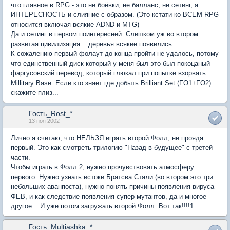
что главное в RPG - это не боёвки, не балланс, не сетинг, а
ИНТЕРЕСНОСТЬ и слияние с образом. (Это кстати ко ВСЕМ RPG
относится включая всякие ADND и MTG)
Да и сетинг в первом поинтересней. Слишком уж во втором
развитая цивилизация... деревья всякие появились...
К сожалению первый фолаут до конца пройти не удалось, потому
что единственный диск который у меня был это был покоцаный
фаргусовский перевод, который глюкал при попытке взорвать
Millitary Base. Если кто знает где добыть Brilliant Set (FO1+FO2)
скажите плиз...
Гость_Rost_*
13 ноя 2002
Лично я считаю, что НЕЛЬЗЯ играть второй Фолл, не проядя
первый. Это как смотреть трилогию "Назад в будущее" с третей
части.
Чтобы играть в Фолл 2, нужно прочувствовать атмосферу
первого. Нужно узнать истоки Братсва Стали (во втором это три
небольших аванпоста), нужно понять причины появления вируса
ФЕВ, и как следствие появления супер-мутантов, да и многое
другое... И уже потом загружать второй Фолл. Вот так!!!!1
Гость_Multiashka_*