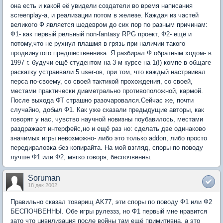
она есть и какой её увидели создатели во время написания
screenplay-а, и реализации потом в железе. Каждая из частей
великого Ф является шедевром до сих пор по разным причинам:
Ф1- как первый рельный non-fantasy RPG проект, Ф2- ещё и
потому,что не рухнул плашмя в грязь при наличии такого
продвинутого предшественника. Я разбирал Ф обратным ходом- в
1997 г. будучи ещё студентом на 3-м курсе на 1(!) компе в общаге
раскатку устраивали 5 user-ов, при том, что каждый настраивал
перса по-своему, со своей тактикой прохождения, со своей,
местами практически диаметрально противоположной, кармой.
После выхода ФТ страшно разочаровался.Сейчас же, почти
случайно, добыл Ф1. Как уже сказали предыдущие авторы, как
говорят у нас, чувство научной новизны поубавилось, местами
раздражает интерфейс,но и ещё раз но: сделать две одинаково
значимых игры невозможно- либо это только аddon, либо просто
передираловка без копирайта. На мой взгляд, споры по поводу
лучше Ф1 или Ф2, мягко говоря, беспочвенны.
Soruman
18 дек 2002
Правильно сказал товарищ AK77, эти споры по поводу Ф1 или Ф2
БЕСПОЧВЕННЫ. Обе игры рулеззз, но Ф1 первый мне нравится
зато что цивилизация после войны там ещё примитивна, а это