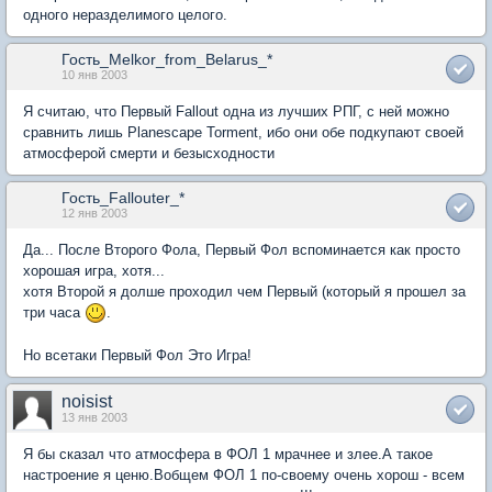
одного неразделимого целого.
Гость_Melkor_from_Belarus_*
10 янв 2003
Я считаю, что Первый Fallout одна из лучших РПГ, с ней можно
сравнить лишь Planescape Torment, ибо они обе подкупают своей
атмосферой смерти и безысходности
Гость_Fallouter_*
12 янв 2003
Да... После Второго Фола, Первый Фол вспоминается как просто
хорошая игра, хотя...
хотя Второй я долше проходил чем Первый (который я прошел за
три часа
.
Но всетаки Первый Фол Это Игра!
noisist
13 янв 2003
Я бы сказал что атмосфера в ФОЛ 1 мрачнее и злее.А такое
настроение я ценю.Вобщем ФОЛ 1 по-своему очень хорош - всем