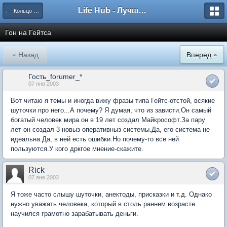
Life Hub - Лучшие компьютерные игры мира
← Кольцо Времени
Гон на Гейтса
« Назад
Вперед »
Гость_forumer_*
07 янв 2003
Вот читаю я темы и иногда вижу фразы типа Гейтс-отстой, всякие
шуточки про него...А почему? Я думая, что из зависти.Он самый
богатый человек мира.он в 19 лет создал Майкрософт.За пару
лет он создал 3 новыз оперативныз системы.Да, его система не
идеальна.Да, в ней есть ошибки.Но почему-то все ней
пользуются.У кого дркгое мнение-скажите.
Rick
07 янв 2003
Я тоже часто слышу шуточки, анектоды, присказки и т.д. Однако
нужно уважать человека, который в столь раннем возрасте
научился грамотно зарабатывать деньги.