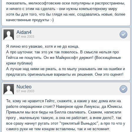
показатель, мелкософтовские оски популярны и распространены,
и ничего с этим на сделать - они нужны компьютерному миру
хотя бы для того, что бы глядя на них, создавались новые, более
качественные продукты :-)
Aidan4
07 янв 2003
Я лично его уважаю, хотя и не до конца.
А про шуточки: так это уж так повелось. В смысле нельзя про
Гейтса не пошутить. Он же Майкрософт держит! (Восхищённые
крики публики)
А лучше над ними не ржать, а по мылу указывать им на ошибки и
предлагать оригинальные варианты их решения. Они это оценят!
Nucleo
07 янв 2003
Те, кому не нравится Гейтс, скажите, а какие у вас дома или на
работе операционки стоят? Наверное одни Линуксы, да Юниксы.
Привыкли мы все беды на Билла сваливать. Скажем, написали
прогу , маленькую таакую, а она не работает, а вчем дело?, так
все сразу начнут ругать этот "треклятый Выньдос", а про то что у
самого руки не тем концом вставлены, так и не вспомнит.