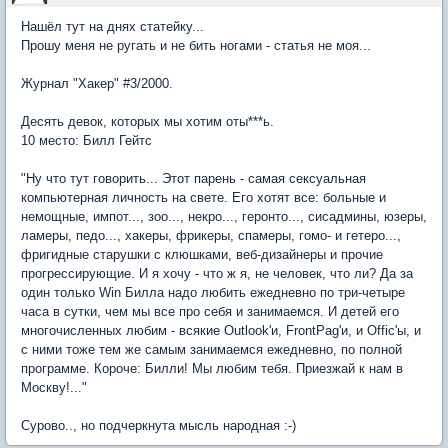
Нашёл тут на днях статейку...
Прошу меня не ругать и не бить ногами - статья не моя...
Журнал "Хакер" #3/2000.
Десять девок, которых мы хотим оты***ь.
10 место: Билл Гейтс
"Ну что тут говорить... Этот парень - самая сексуальная
компьютерная личность на свете. Его хотят все: больные и
немощные, импот..., зоо..., некро..., геронто..., сисадмины, юзеры,
ламеры, педо..., хакеры, фрикеры, спамеры, гомо- и гетеро...,
фригидные старушки с клюшками, веб-дизайнеры и прочие
прогрессирующие. И я хочу - что ж я, не человек, что ли? Да за
один только Win Билла надо любить ежедневно по три-четыре
часа в сутки, чем мы все про себя и занимаемся. И детей его
многочисленных любим - всякие Outlook'и, FrontPag'и, и Offic'ы, и
с ними тоже тем же самым занимаемся ежедневно, по полной
программе. Короче: Билли! Мы любим тебя. Приезжай к нам в
Москву!..."
Сурово.., но подчеркнута мысль народная :-)