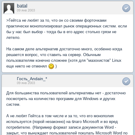
batal
09 янв 2003
>Гейтса не любят за то, что он со своими форточками
практически монополизировал рынок операционных систем. если
бы у нас был выбор - тогда бы в его адрес столько грязи не
летело.
На самом деле альтернатив достаточно много, особенно когда
решается вопрос, что ставить на сервер. Обычным
пользователям конечно сложнее (хотя для "мазохистов" Linux
еще никто не отменял
)
Гость_Andain_*
09 янв 2003
Для большинства пользователей альтернативы нет - достаточно
посмотреть на количество программ для Windows и других
систем.
А не любят Гейтса в том числе и за то, что его монополия
используется (порой незаконно) на благо Microsoft и во вред
потребителю. (Например формат записи документов Word -
закрыт, что вынуждает пользователей покупать Microsoft Word по