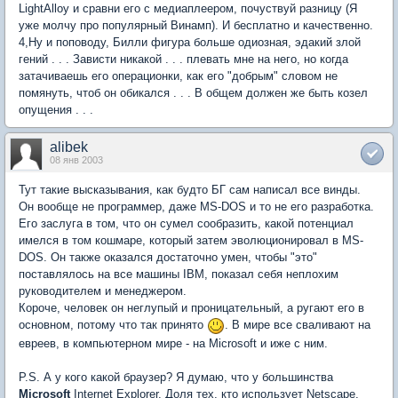
LightAlloy и сравни его с медиаплеером, почуствуй разницу (Я
уже молчу про популярный Винамп). И бесплатно и качественно.
4,Ну и поповоду, Билли фигура больше одиозная, эдакий злой
гений . . . Зависти никакой . . . плевать мне на него, но когда
затачиваешь его операционки, как его "добрым" словом не
помянуть, чтоб он обикался . . . В общем должен же быть козел
опущения . . .
alibek
08 янв 2003
Тут такие высказывания, как будто БГ сам написал все винды.
Он вообще не программер, даже MS-DOS и то не его разработка.
Его заслуга в том, что он сумел сообразить, какой потенциал
имелся в том кошмаре, который затем эволюционировал в MS-
DOS. Он также оказался достаточно умен, чтобы "это"
поставлялось на все машины IBM, показал себя неплохим
руководителем и менеджером.
Короче, человек он неглупый и проницательный, а ругают его в
основном, потому что так принято
. В мире все сваливают на
евреев, в компьютерном мире - на Microsoft и иже с ним.
P.S. А у кого какой браузер? Я думаю, что у большинства
Microsoft
Internet Explorer. Доля тех, кто использует Netscape,