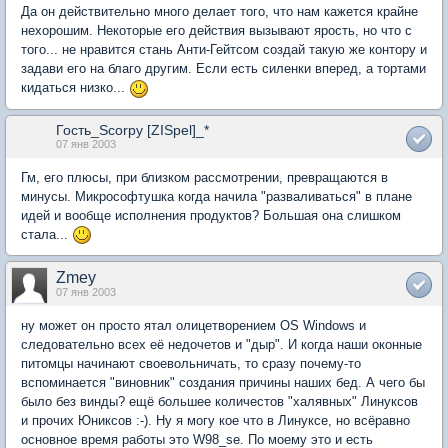
Да он действительно много делает того, что нам кажется крайне
нехорошим. Некоторые его действия вызывают ярость, но что с
того... не нравится стань Анти-Гейтсом создай такую же контору и
задави его на благо другим. Если есть силенки вперед, а тортами
кидаться низко...
Гость_Scorpy [ZISpel]_*
07 янв 2003
Гм, его плюсы, при близком рассмотрении, превращаются в
минусы. Микрософтушка когда начила "разваливаться" в плане
идей и вообще исполнения продуктов? Большая она слишком
стала...
Zmey
07 янв 2003
ну может он просто ятал олицетворением OS Windows и
следовательно всех её недочетов и "дыр". И когда наши оконные
питомцы начинают своевольничать, то сразу почему-то
вспоминается "виновник" создания причины наших бед. А чего бы
было без винды? ещё большее количестов "халявных" Линуксов
и прочих Юниксов :-). Ну я могу кое что в Линуксе, но всёравно
основное время работы это W98_se. По моему это и есть