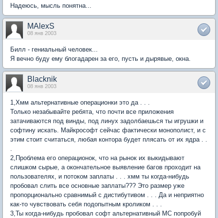
Надеюсь, мысль понятна...
MAlexS
08 янв 2003
Билл - гениальный человек...
Я вечно буду ему блогадарен за его, пусть и дырявые, окна.
Blacknik
08 янв 2003
1,Хмм альтернативные операционки это да . . .
Только незабывайте ребята, что почти все приложения
затачиваются под винды, под линух задолбаешься ты игрушки и
софтину искать. Майкрософт сейчас фактически монополист, и с
этим стоит считаться, любая контора будет плясать от их ядра . .
.
2,Проблема его операционок, что на рынок их выкидывают
слишком сырые, а окончательное выявление багов проходит на
пользователях, и потоком заплаты . . . хмм ты когда-нибудь
пробовал слить все основные заплаты??? Это размер уже
пропорционально сравнимый с дистибутивом . . . Да и неприятно
как-то чувствовать себя подопытным кроликом . . .
3,Ты когда-нибудь пробовал софт альтернативный МС попробуй