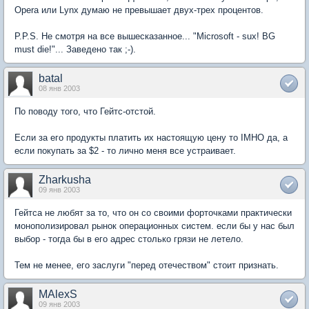
Opera или Lynx думаю не превышает двух-трех процентов.
P.P.S. Не смотря на все вышесказанное... "Microsoft - sux! BG
must die!"... Заведено так ;-).
batal
08 янв 2003
По поводу того, что Гейтс-отстой.
Если за его продукты платить их настоящую цену то IMHO да, а
если покупать за $2 - то лично меня все устраивает.
Zharkusha
09 янв 2003
Гейтса не любят за то, что он со своими форточками практически
монополизировал рынок операционных систем. если бы у нас был
выбор - тогда бы в его адрес столько грязи не летело.
Тем не менее, его заслуги "перед отечеством" стоит признать.
MAlexS
09 янв 2003