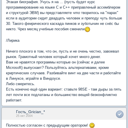
Этакая биография. Учусь я на ... (пусть будет курс
программирование на языке С и С++ приправленый ассемблером
и структурой ЭВМ) вы представляете
что
творилось на "парах"
если в аудитории сидит двадцать человек и преподу чуть больше
30. Такого феирического каскада пинков и зуботычин не снёс бы
никто. Чрез месяц учебные пособия сменили
/Лирика
Ничего плохого в том, что он, пусть и не очень честно, завоевал
рынок. Грамотный человек который хочет много денег.
Вам не нравятся программы которые он (сейчас и далее
Microsoft) выпускает? Пользуйтесь альтернативами, кроме
криртических случаев. Разбивайте винт на две части и работайте
в Линуксе, играйте в Виндоусе.
Либо смеритесь.
Есть конечно ещё один вариант: ставьте 98SE - там дыры за пять
лет почти все подлатаны и большинство вещей безконфликтно
работает.
Гость_Grician_*
25 окт 2004
Полностью согласен с предыдущим оратором!