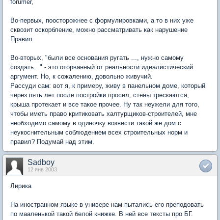
forumer,
Во-первых, поосторожнее с формулировками, а то в них уже
сквозит оскорбление, можно рассматривать как нарушение
Правил.
Во-вторых, "были все основания ругать ..., нужно самому
создать..." - это оторванный от реальности идеалистический
аргумент. Но, к сожалению, довольно живучий.
Рассуди сам: вот я, к примеру, живу в панельном доме, который
через пять лет после постройки просел, стены трескаются,
крыша протекает и все такое прочее. Ну так неужели для того,
чтобы иметь право критиковать халтурщиков-строителей, мне
необходимо самому в одиночку возвести такой же дом с
неукоснительным соблюдением всех строительных норм и
правил? Подумай над этим.
Sadboy
12 янв 2003
Лирика
На иностранном языке в универе нам пытались его преподовать
по мааленькой такой белой книжке. В ней все тексты про БГ.