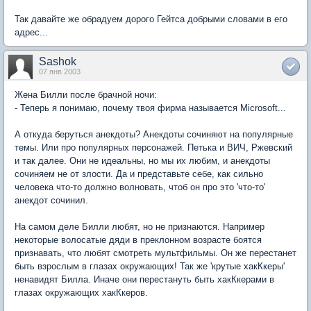
Так давайте же обрадуем дорого Гейтса добрыми словами в его
адрес...
Sashok
07 янв 2003
Жена Билли после брачной ночи:
- Теперь я понимаю, почему твоя фирма называется Microsoft...
А откуда беруться анекдоты? Анекдоты сочиняют на популярные
темы. Или про популярных персонажей. Петька и ВИЧ, Ржевский
и так далее. Они не идеальны, но мы их любим, и анекдоты
сочиняем не от злости. Да и представьте себе, как сильно
человека что-то должно волновать, чтоб он про это 'что-то'
анекдот сочинил.
На самом деле Билли любят, но не признаются. Например
некоторые волосатые дяди в преклонном возрасте боятся
признавать, что любят смотреть мультфильмы. Он же перестанет
быть взрослым в глазах окружающих! Так же 'крутые хакКкеры'
ненавидят Билла. Иначе они перестануть быть хакКкерами в
глазах окружающих хакКкеров.