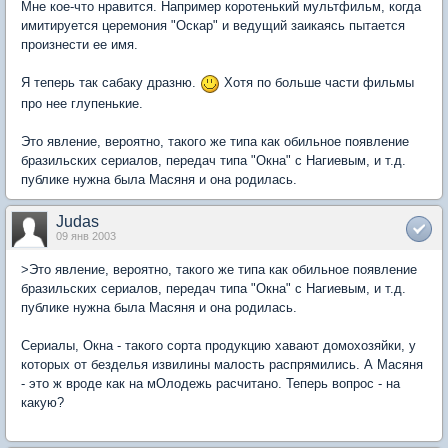
Мне кое-что нравится. Например коротенький мультфильм, когда
имитируется церемония "Оскар" и ведущий заикаясь пытается
произнести ее имя.
Я теперь так сабаку дразню.
Хотя по больше части фильмы
про нее глупенькие.
Это явление, вероятно, такого же типа как обильное появление
бразильских сериалов, передач типа "Окна" с Нагиевым, и т.д.
публике нужна была Масяня и она родилась.
Judas
09 янв 2003
>Это явление, вероятно, такого же типа как обильное появление
бразильских сериалов, передач типа "Окна" с Нагиевым, и т.д.
публике нужна была Масяня и она родилась.
Сериалы, Окна - такого сорта продукцию хавают домохозяйки, у
которых от безделья извилины малость распрямились. А Масяня
- это ж вроде как на мОлодежь расчитано. Теперь вопрос - на
какую?