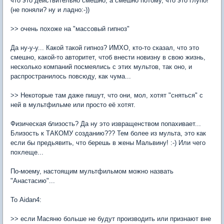
что это действительно смешно, а смешно потому, что это глупо!
(не поняли? ну и ладно:-))
>> очень похоже на "массовый гипноз"
Да ну-у-у... Какой такой гипноз? ИМХО, кто-то сказал, что это
смешно, какой-то авторитет, чтоб внести новизну в свою жизнь,
несколько компаний посмеялись с этих мультов, так оно, и
распространилось повсюду, как чума...
>> Некоторые там даже пишут, что они, мол, хотят "сняться" с
ней в мультфильме или просто её хотят.
Физическая близость? Да ну это извращенством попахивает...
Близость к ТАКОМУ созданию??? Тем более из мульта, это как
если бы предьявить, что берешь в жены Мальвину! :-) Или чего
похлеще...
По-моему, настоящим мультфильмом можно назвать
"Анастасию"...
То Aidan4:
>> если Масяню больше не будут производить или признают вне