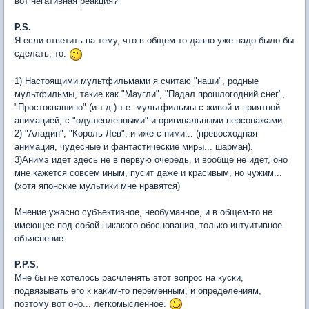
вот негативная реакция?
P.S.
Я если ответить на тему, что в общем-то давно уже надо было бы
сделать, то:
1) Настоящими мультфильмами я считаю "наши", родные
мультфильмы, такие как "Маугли", "Падал прошлогодний снег",
"Простоквашино" (и т.д.) т.е. мультфильмы с живой и приятной
анимацией, с "одушевленными" и оригинальными персонажами.
2) "Аладин", "Король-Лев", и иже с ними... (превосходная
анимация, чудесные и фантастические миры... шарман).
3)Анимэ идет здесь не в первую очередь, и вообще не идет, оно
мне кажется совсем иным, пусит даже и красивым, но чужим...
(хотя японские мультики мне нравятся)
Мнение ужасно субъективное, необуманное, и в общем-то не
имеющее под собой никакого обоснования, только интуитивное
объяснение.
P.P.S.
Мне бы не хотелось расчленять этот вопрос на куски,
подвязывать его к каким-то переменным, и определениям,
поэтому вот оно... легкомысленное.