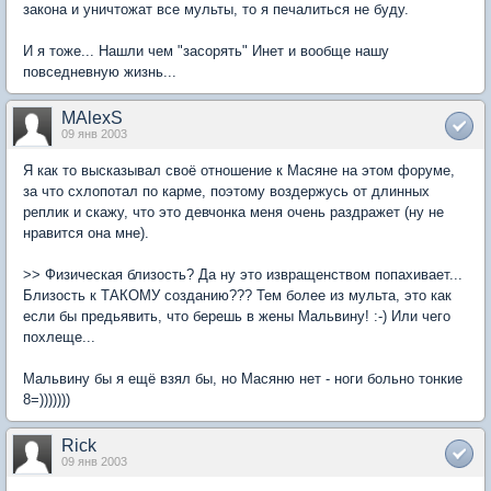
закона и уничтожат все мульты, то я печалиться не буду.
И я тоже... Нашли чем "засорять" Инет и вообще нашу
повседневную жизнь...
MAlexS
09 янв 2003
Я как то высказывал своё отношение к Масяне на этом форуме,
за что схлопотал по карме, поэтому воздержусь от длинных
реплик и скажу, что это девчонка меня очень раздражет (ну не
нравится она мне).
>> Физическая близость? Да ну это извращенством попахивает...
Близость к ТАКОМУ созданию??? Тем более из мульта, это как
если бы предьявить, что берешь в жены Мальвину! :-) Или чего
похлеще...
Мальвину бы я ещё взял бы, но Масяню нет - ноги больно тонкие
8=)))))))
Rick
09 янв 2003