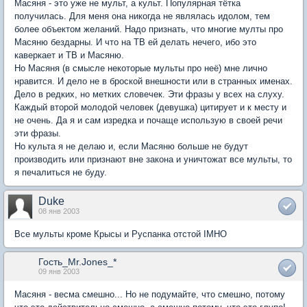
Масяня - это уже не мульт, а культ. Популярная тётка
получилась. Для меня она никогда не являлась идолом, тем
более объектом желаний. Надо признать, что многие мулты про
Масяню бездарны. И что на ТВ ей делать нечего, ибо это
каверкает и ТВ и Масяню.
Но Масяня (в смысле некоторые мульты про неё) мне лично
нравится. И дело не в броской внешности или в странных именах.
Дело в редких, но метких словечек. Эти фразы у всех на слуху.
Каждый второй молодой человек (девушка) цитирует и к месту и
не очень. Да я и сам изредка и почаще использую в своей речи
эти фразы.
Но культа я не делаю и, если Масяню больше не будут
производить или признают вне закона и уничтожат все мульты, то
я печалиться не буду.
Duke
08 янв 2003
Все мульты кроме Крысы и Руспанка отстой IMHO
Гость_Mr.Jones_*
09 янв 2003
Масяня - весма смешно... Но не подумайте, что смешно, потому