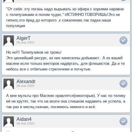
"От себя: эту погань надо вырывать из эфира с корнями наравне
с телепузиками и полем чудес."-ИСТИННО ГОВОРИШЬ!Это не
гипноз,это бред до которого ,к сожалению,так падка наша
популяция
AlgerT
08 янв 2003
Но но!!! Телепузиков не трожь!
Это ценнейший ресурс, из них кинескопы добывают.. А из вашей
масяни если только векторов надёргать, для флешистов. Да и те
небось все с отбитыми стрелочкми и погнутые.
Alexandr
08 янв 2003
А мне мульты про Масяню нравлятся(некоторые). У нас по телику
её не крутят, так что на мозги она слишком надавить не успела, а
так раз в месяц скачаю, посмеюсь немного и всё.
Aidan4
08 янв 2003