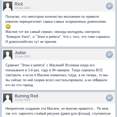
Rick
09 янв 2003
Полагаю, что некоторое количество моложежи по прямоте
извилин перещеголяет самых-самых осериаленых домохозяек.
Масяня тот же самый сериал, некогда молодежь смотрела
"Беверли Хилз", и "Элен и ребята". Что с того, это тоже сериалы.
И домохозяйтсво тут не причем.
Judas
10 янв 2003
Сравнил "Элен и ребята" с Масяней! Вспомни когда его
показывали в 1-й раз, году в 94 наверно. Тогда сериалы ВСЕ
смотрели, и если б Масяня появилась тогда, а не теперь, то мы
бы сейчас по ней скорее всего ностальгировали, а не об$ирали
кто во что горазд.
Burning Red
10 янв 2003
Неприятное создание эта Масяня, но многим нравится... По мне,
так это: нарочито слабый рисунок (даже для флэша), глуповатые