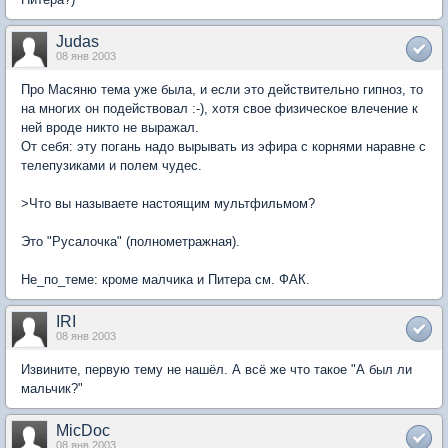
Judas
08 янв 2003
Про Масяню тема уже была, и если это действительно гипноз, то
на многих он подействовал :-), хотя свое физическое влечение к
ней вроде никто не выражал.
От себя: эту погань надо вырывать из эфира с корнями наравне с
телепузиками и полем чудес.
>Что вы называете настоящим мультфильмом?
Это "Русалочка" (полнометражная).
Не_по_теме: кроме малчика и Питера см. ФАК.
IRI
08 янв 2003
Извините, первую тему не нашёл. А всё же что такое "А был ли
мальчик?"
MicDoc
08 янв 2003