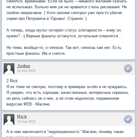
смеялся, временами. Если не было -- никакого желания скачать
не испытывал. Больно мне уж не нравился стиль рисования. Не
люблю некрасивое. ( Хотя запоем смотрел уже просто убогие
серии про Петровича в 'Однако'. Странно. )
А теперь, когда мульт потерял статус элитарности -- кому он
нужен? :-) Верные фанаты останутся, остальные отвалятся...
Но тема, вообще-то, о гипнозе. Так вот, гипноза там нет. Есть
яростные фанаты. Им и снится.
Judas
10 янв 2003
2 Rick
Я их тоже не смотрю, поэтому в примерах особо и не нуждаюсь.
Я уверен, что есть хорошие, качественные, интересные сериалы,
но речь сейчасс не о них, а об этом недоноске, пораженном
вирусом ФЕВ - Масяне.
Rick
10 янв 2003
А в чем заключается "недоношенность" Масяни, почему такая