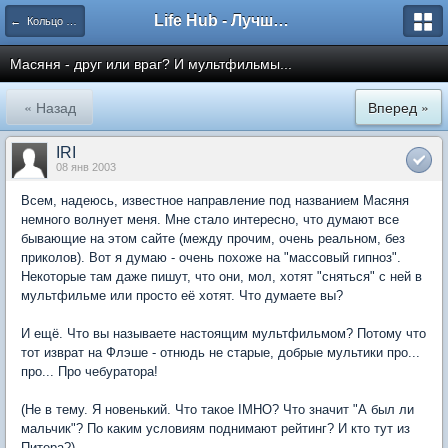
Life Hub - Лучшие компьютерные игры мира
← Кольцо Времени
Масяня - друг или враг? И мультфильмы...
« Назад
Вперед »
IRI
08 янв 2003
Всем, надеюсь, известное направление под названием Масяня
немного волнует меня. Мне стало интересно, что думают все
бывающие на этом сайте (между прочим, очень реальном, без
приколов). Вот я думаю - очень похоже на "массовый гипноз".
Некоторые там даже пишут, что они, мол, хотят "сняться" с ней в
мультфильме или просто её хотят. Что думаете вы?
И ещё. Что вы называете настоящим мультфильмом? Потому что
тот изврат на Флэше - отнюдь не старые, добрые мультики про...
про... Про чебуратора!
(Не в тему. Я новенький. Что такое IMHO? Что значит "А был ли
мальчик"? По каким условиям поднимают рейтинг? И кто тут из
Питера?)