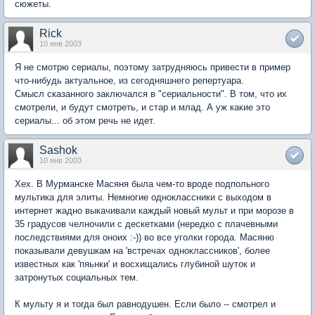
сюжеты.
Rick
10 янв 2003
Я не смотрю сериалы, поэтому затрудняюсь привести в пример
что-нибудь актуальное, из сегодняшнего репертуара.
Смысл сказанного заключался в "сериальности". В том, что их
смотрели, и будут смотреть, и стар и млад. А уж какие это
сериалы... об этом речь не идет.
Sashok
10 янв 2003
Хех. В Мурманске Масяня была чем-то вроде подпольного
мультика для элиты. Немногие одноклассники с выходом в
интернет жадно выкачивали каждый новый мульт и при морозе в
35 градусов челночили с дескетками (нередко с плачевными
последствиями для оноих :-)) во все уголки города. Масяню
показывали девушкам на 'встречах одноклассников', более
известных как 'пяьнки' и восхищались глубиной шуток и
затронутых социальных тем.
К мульту я и тогда был равнодушен. Если было -- смотрел и