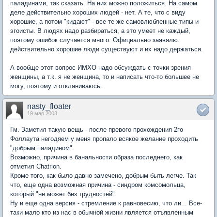
паладинами, так сказать. На них можно положиться. На самом
деле действительно хороших людей - нет. А те, что с виду
хорошие, а потом "кидают" - все те же самовлюбленные типы и
эгоисты. В людях надо разбираться, а это умеет не каждый,
поэтому ошибок случается много. Официально заявялю:
действительно хорошие люди существуют и их надо держаться.
А вообще этот вопрос ИМХО надо обсуждать с точки зрения
женщины, а т.к. я не женщина, то и написать что-то большее не
могу, поэтому и откланиваюсь.
nasty_floater
19 мар 2003
Гм. Заметил такую вещь - после превого прохождения 2го
Фоллаута негодяем у меня пропало всякое желание проходить
"добрым паладином".
Возможно, причина в банальности образа последнего, как
отметил Chatrion.
Кроме того, как было давно замечено, добрым быть легче. Так
что, еще одна возможная причина - синдром комсомольца,
который "не может без трудностей".
Ну и еще одна версия - стремление к равновесию, что ли... Все-
таки мало кто из нас в обычной жизни является отъявленным