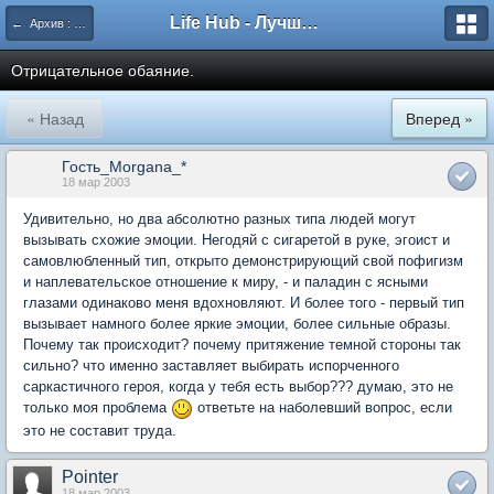
Life Hub - Лучшие компьютерные игры мира
← Архив : Кольцо Времени
Отрицательное обаяние.
« Назад
Вперед »
Гость_Morgana_*
18 мар 2003
Удивительно, но два абсолютно разных типа людей могут
вызывать схожие эмоции. Негодяй с сигаретой в руке, эгоист и
самовлюбленный тип, открыто демонстрирующий свой пофигизм
и наплевательское отношение к миру, - и паладин с ясными
глазами одинаково меня вдохновляют. И более того - первый тип
вызывает намного более яркие эмоции, более сильные образы.
Почему так происходит? почему притяжение темной стороны так
сильно? что именно заставляет выбирать испорченного
саркастичного героя, когда у тебя есть выбор??? думаю, это не
только моя проблема
ответьте на наболевший вопрос, если
это не составит труда.
Pointer
18 мар 2003