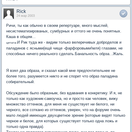
Rick
24 мар 2003
Ричи, ты как обычно в своем репертуаре, много мыслей,
несистематизированых, сумбурных и оттого не очень понятных.
Каша в общем...
И Рик туда же - видим только велеречивых доброделов и
цитата:
паладинов с ясными(ещё чище -фарфоровыми!мля) глазами, не
способных ничего реального сделать.Банальность обрза...Жаль.
Я взял два образа, и сказал какой мне предпочтительнее не
более того, разумеется никто и не спорит что образ паладина
собирательный.
Обсуждение было образным, без вдавания в конкретику. И я, не
только как художник-самоучка, но и просто как человек, вижу
множество оттенков, для меня не существует ни белого, ни
черного, все соткано из оттенков, уверен, что на форуме очень
мало людей имеющих двухцветное зрение (которые видят только
черное и белое, для которых существует только одна ложь и
только одна правда).