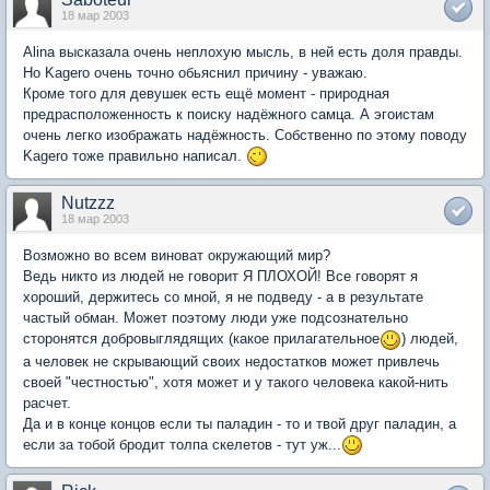
18 мар 2003
Alina высказала очень неплохую мысль, в ней есть доля правды.
Но Kagero очень точно обьяснил причину - уважаю.
Кроме того для девушек есть ещё момент - природная
предрасположенность к поиску надёжного самца. А эгоистам
очень легко изображать надёжность. Собственно по этому поводу
Kagero тоже правильно написал.
Nutzzz
18 мар 2003
Возможно во всем виноват окружающий мир?
Ведь никто из людей не говорит Я ПЛОХОЙ! Все говорят я
хороший, держитесь со мной, я не подведу - а в результате
частый обман. Может поэтому люди уже подсознательно
сторонятся добровыглядящих (какое прилагательное
) людей,
а человек не скрывающий своих недостатков может привлечь
своей "честностью", хотя может и у такого человека какой-нить
расчет.
Да и в конце концов если ты паладин - то и твой друг паладин, а
если за тобой бродит толпа скелетов - тут уж...