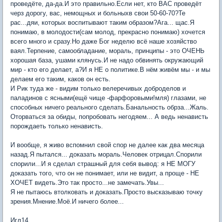
проведёте, да-да.И это правильно.Если нет, кто ВАС проведёт
черз дорогу, вас, немощных и больныхв свои 50-60-70?Те
рас...дяи, которых воспитывают таким образом?Ага... щас.Я
понимаю, в молодости(сам молод, прекрасно понимаю) хочется
всего много и сразу.Но даже Бог неделю всё наше хозяйство
ваял.Терпение, самообладание, мораль, принципы - это ОЧЕНЬ
хорошая база, ушами клянусь.И не надо обвинять окружающий
мир - кто его делает, а?И я НЕ о политике.В нём живём мы - и мы
делаем его таким, каков он есть.
И Рик туда же - видим только велеречивых доброделов и
паладинов с ясными(ещё чище -фарфоровыми!мля) глазами, не
способных ничего реального сделать.Банальность обрза...Жаль.
Оторваться за обиды, попробовать негодяем... А ведь ненависть
порождаеть только ненависть.
И вообще, я живо вспомнил свой спор не далее как два месяца
назад.Я пытался... доказать мораль.Человек отрицал.Спорили
спорили...И я сделал страшный для себя вывод: я НЕ МОГУ
доказать того, что он не понимает, или не видит, а проще - НЕ
ХОЧЕТ видеть.Это так просто...не замечать.Увы...
Я не пытаюсь втолковать и доказать.Просто высказываю точку
зрения.Мнение.Моё.И ничего более...
Игл14.