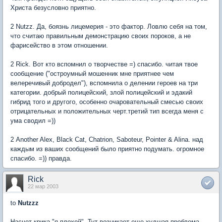
Христа безусловно приятно.
2 Nutzz. Да, боязнь лицемерия - это фактор. Ловлю себя на том,
что считаю правильным демонстрацию своих пороков, а не
фарисейство в этом отношении.
2 Rick. Вот кто вспомнил о творчестве =) спасибо. читая твое
сообщение ("остроумный мошенник мне приятнее чем
велеречивый добродел"), вспомнила о делении героев на три
категории. добрый полицейский, злой полицейский и эдакий
гибрид того и другого, особенно очаровательный смесью своих
отрицательных и положительных черт.третий тип всегда меня с
ума сводил =))
2 Another Alex, Black Cat, Chatrion, Saboteur, Pointer & Alina. над
каждым из ваших сообщений было приятно подумать. огромное
спасибо. =)) правда.
Rick
22 мар 2003
to
Nutzzz
Насчет крика "я плохой". Тут возникает еще худшая проблема,