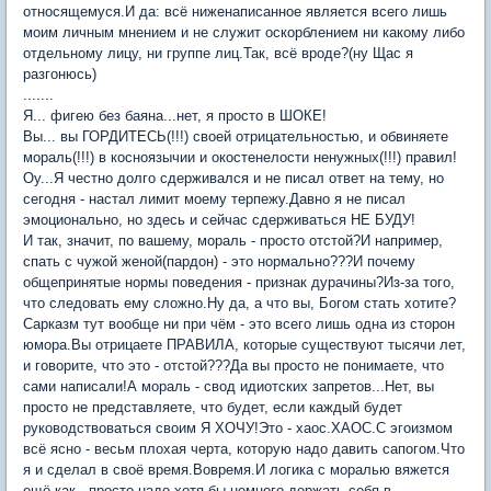
относящемуся.И да: всё ниженаписанное является всего лишь
моим личным мнением и не служит оскорблением ни какому либо
отдельному лицу, ни группе лиц.Так, всё вроде?(ну Щас я
разгонюсь)
.......
Я... фигею без баяна...нет, я просто в ШОКЕ!
Вы... вы ГОРДИТЕСЬ(!!!) своей отрицательностью, и обвиняете
мораль(!!!) в косноязычии и окостенелости ненужных(!!!) правил!
Оу...Я честно долго сдерживался и не писал ответ на тему, но
сегодня - настал лимит моему терпежу.Давно я не писал
эмоционально, но здесь и сейчас сдерживаться НЕ БУДУ!
И так, значит, по вашему, мораль - просто отстой?И например,
спать с чужой женой(пардон) - это нормально???И почему
общепринятые нормы поведения - признак дурачины?Из-за того,
что следовать ему сложно.Ну да, а что вы, Богом стать хотите?
Сарказм тут вообще ни при чём - это всего лишь одна из сторон
юмора.Вы отрицаете ПРАВИЛА, которые существуют тысячи лет,
и говорите, что это - отстой???Да вы просто не понимаете, что
сами написали!А мораль - свод идиотских запретов...Нет, вы
просто не представляете, что будет, если каждый будет
руководствоваться своим Я ХОЧУ!Это - хаос.ХАОС.С эгоизмом
всё ясно - весьм плохая черта, которую надо давить сапогом.Что
я и сделал в своё время.Вовремя.И логика с моралью вяжется
ещё как - просто надо хотя бы немного держать себя в