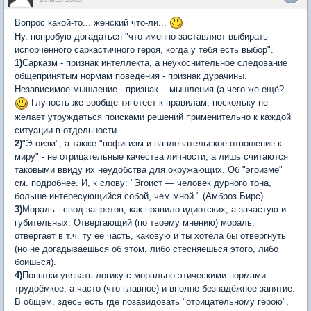
Вопрос какой-то... женский что-ли...
Ну, попробую догадаться "что именно заставляет выбирать
испорченного саркастичного героя, когда у тебя есть выбор".
1)
Сарказм - признак интеллекта, а неукоснительное следование
общепринятым нормам поведения - признак дурачины.
Независимое мышление - признак... мышления (а чего же ещё?
Глупость же вообще тяготеет к правилам, поскольку не
желает утруждаться поисками решений применительно к каждой
ситуации в отдельности.
2)
"Эгоизм", а также "пофигизм и наплевательское отношение к
миру" - не отрицательные качества личности, а лишь считаются
таковыми ввиду их неудобства для окружающих. Об "эгоизме"
см. подробнее. И, к слову: "Эгоист — человек дурного тона,
больше интересующийся собой, чем мной." (Амброз Бирс)
3)
Мораль - свод запретов, как правило идиотских, а зачастую и
губительных. Отвергающий (по твоему мнению) мораль,
отвергает в т.ч. ту её часть, каковую и ты хотела бы отвергнуть
(но не догадываешься об этом, либо стесняешься этого, либо
боишься).
4)
Попытки увязать логику с морально-этическими нормами -
трудоёмкое, а часто (что главное) и вполне безнадёжное занятие.
В общем, здесь есть где позавидовать "отрицательному герою",