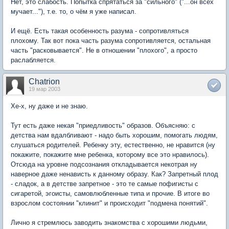
Нет, это слабость. Попытка спрятаться за "сильного" ("...он всех
мучает..."), т.е. то, о чём я уже написал.
И ещё. Есть такая особенность разума - сопротивляться
плохому. Так вот пока часть разума сопротивляется, остальная
часть "расковывается". Не в отношении "плохого", а просто
раслабляется.
Chatrion
19 мар 2003
Хе-х, ну даже и не знаю.
Тут есть даже некая "приедливость" образов. Объясняю: с
детства нам вдалбливают - надо быть хорошим, помогать людям,
слушаться родителей. Ребенку эту, естественно, не нравится (ну
покажите, покажите мне ребенка, которому все это нравилось).
Отсюда на уровне подсознания откладывается некотрая ну
наверное даже ненависть к данному образу. Как? Запретный плод
- сладок, а в детстве запретное - это те самые пофигисты с
сигаретой, эгоисты, самовлюбленные типа и прочие. В итоге во
взрослом состоянии "клинит" и происходит "подмена понятий".
Лично я стремлюсь заводить знакомства с хорошими людьми,