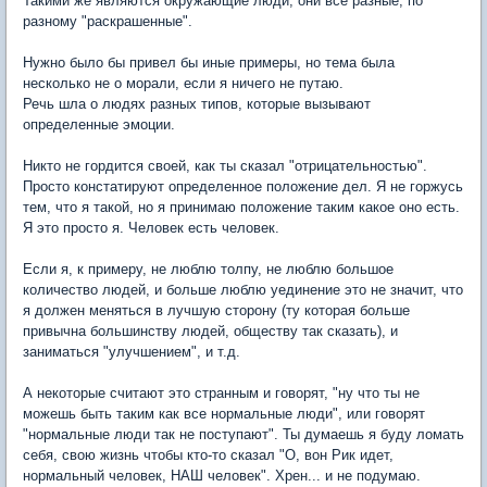
Такими же являются окружающие люди, они все разные, по
разному "раскрашенные".
Нужно было бы привел бы иные примеры, но тема была
несколько не о морали, если я ничего не путаю.
Речь шла о людях разных типов, которые вызывают
определенные эмоции.
Никто не гордится своей, как ты сказал "отрицательностью".
Просто констатируют определенное положение дел. Я не горжусь
тем, что я такой, но я принимаю положение таким какое оно есть.
Я это просто я. Человек есть человек.
Если я, к примеру, не люблю толпу, не люблю большое
количество людей, и больше люблю уединение это не значит, что
я должен меняться в лучшую сторону (ту которая больше
привычна большинству людей, обществу так сказать), и
заниматься "улучшением", и т.д.
А некоторые считают это странным и говорят, "ну что ты не
можешь быть таким как все нормальные люди", или говорят
"нормальные люди так не поступают". Ты думаешь я буду ломать
себя, свою жизнь чтобы кто-то сказал "О, вон Рик идет,
нормальный человек, НАШ человек". Хрен... и не подумаю.