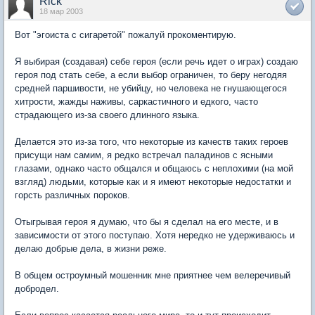
Rick
18 мар 2003
Вот "эгоиста с сигаретой" пожалуй прокоментирую.
Я выбирая (создавая) себе героя (если речь идет о играх) создаю
героя под стать себе, а если выбор ограничен, то беру негодяя
средней паршивости, не убийцу, но человека не гнушающегося
хитрости, жажды наживы, саркастичного и едкого, часто
страдающего из-за своего длинного языка.
Делается это из-за того, что некоторые из качеств таких героев
присущи нам самим, я редко встречал паладинов с ясными
глазами, однако часто общался и общаюсь с неплохими (на мой
взгляд) людьми, которые как и я имеют некоторые недостатки и
горсть различных пороков.
Отыгрывая героя я думаю, что бы я сделал на его месте, и в
зависимости от этого поступаю. Хотя нередко не удерживаюсь и
делаю добрые дела, в жизни реже.
В общем остроумный мошенник мне приятнее чем велеречивый
добродел.