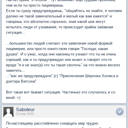
чем если ты просто лицемеришь.
Если ты сразу предупреждаешь, "общайтесь но знайте, я человек
далеко не такой замечательный и милый как вам кажется" и
говоришь это абсолютно серъезно, зная какой шок могут
испытать люди от узнавания, то происходит крайне забавная
ситуация...
...большинство людей считают эти заявления новой формой
лицемерия, или просто кокетством говоря "Господи, какая
душка". И о ужас, когда они наконец-то узнают что ты не очень
хороший, как и ты предупреждал они ахают и говорят что-то
вроде "я и не знал(а) что ты такая сволочь" на что можно весело
заметить...
..."вас же предупреждали" (с) "Приключения Шерлока Холмса и
доктора Ватсона"
Вот такая вот бывает ситуация. Частенько это случалось и со
мной. =)
Saboteur
23 мар 2003
По-настоящему расслабленно созерцать мир трудно.