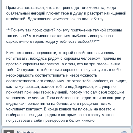
Практика показывает, что это - ровно до того момента, когда
обаятельный негодяй плюнет тебе в душу и разотрет начищенной
штиблетой. Вдохновение исчезает как по волшебству.
***Почему так происходит? почему притяжение темной стороны
так сильно? что именно заставляет выбирать испорченного
саркастичного героя, когда у тебя есть выбор???***
Комплекс неполноценности, который неизбежно начинаешь
испытывать, находясь рядом с хорошим человеком, причем не
просто с хорошим человеком, а с тем, кто на три головы выше
тебя. Он думает о тебе только хорошее, ты чувствуешь в себе
необходимость соответствовать и невозможность
соответствовать его ожиданиям, от этого тебя колбасит, он видит,
как ты мучаешься, жалеет тебя и подбадривает, и в упор не
понимает причины твоих мучений. потому что сам себя хорошим
человеком не числит. Твои собственные недостатки по контрасту
видны как черные пятна на белом, а его прощение только
усиливает контраст. В конце концов ты плюешь на всеэто и
выбираешь негодяя - рядом с которым по контрасту можно
почувствовать себя прынцессой в белом кимоно.
Saboteur