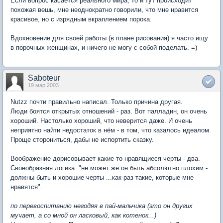
Если вопрос касается реального мира, то и тут происходит
похожая вешь, мне неоднократно говорили, что мне нравится
красивое, но с изрядным вкраплением порока.
Вдохновение для своей работы (в плане рисования) я часто ищу
в порочных женщинах, и ничего не могу с собой поделать. =)
Saboteur
19 мар 2003
Nutzz почти правильно написал. Только причина другая.
Люди боятся открытых отношений - раз. Вот палладин, он очень
хороший. Настолько хороший, что неверится даже. И очень
неприятно найти недостаток в нём - в том, что казалось идеалом.
Проще сторониться, дабы не испортить сказку.
Воображение дорисовывает какие-то нравящиеся черты - два.
Своеобразная логика: "не может же он быть абсолютно плохим -
должны быть и хорошие черты ...как-раз такие, которые мне
нравятся".
по перевоспитанию негодяя в пай-мальчика (это он других
мучает, а со мной он ласковый, как котенок...)