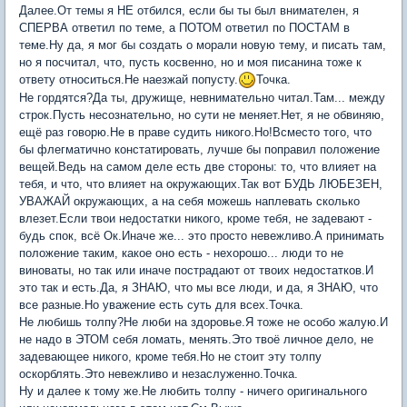
Далее.От темы я НЕ отбился, если бы ты был внимателен, я
СПЕРВА ответил по теме, а ПОТОМ ответил по ПОСТАМ в
теме.Ну да, я мог бы создать о морали новую тему, и писать там,
но я посчитал, что, пусть косвенно, но и моя писанина тоже к
ответу относиться.Не наезжай попусту.
Точка.
Не гордятся?Да ты, дружище, невнимательно читал.Там... между
строк.Пусть несознательно, но сути не меняет.Нет, я не обвиняю,
ещё раз говорю.Не в праве судить никого.Но!Всместо того, что
бы флегматично констатировать, лучше бы поправил положение
вещей.Ведь на самом деле есть две стороны: то, что влияет на
тебя, и что, что влияет на окружающих.Так вот БУДЬ ЛЮБЕЗЕН,
УВАЖАЙ окружающих, а на себя можешь наплевать сколько
влезет.Если твои недостатки никого, кроме тебя, не задевают -
будь спок, всё Ок.Иначе же... это просто невежливо.А принимать
положение таким, какое оно есть - нехорошо... люди то не
виноваты, но так или иначе пострадают от твоих недостатков.И
это так и есть.Да, я ЗНАЮ, что мы все люди, и да, я ЗНАЮ, что
все разные.Но уважение есть суть для всех.Точка.
Не любишь толпу?Не люби на здоровье.Я тоже не особо жалую.И
не надо в ЭТОМ себя ломать, менять.Это твоё личное дело, не
задевающее никого, кроме тебя.Но не стоит эту толпу
оскорблять.Это невежливо и незаслуженно.Точка.
Ну и далее к тому же.Не любить толпу - ничего оригинального