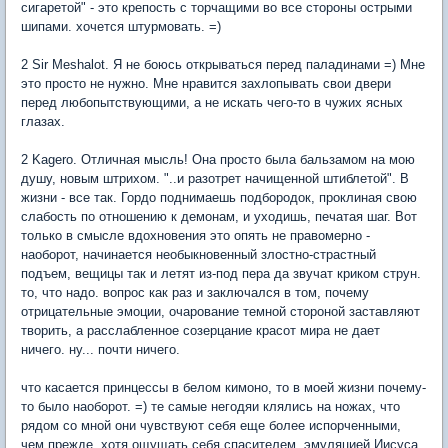
сигаретой" - это крепость с торчащими во все стороны острыми
шипами. хочется штурмовать. =)
2 Sir Meshalot. Я не боюсь открываться перед паладинами =) Мне
это просто не нужно. Мне нравится захлопывать свои двери
перед любопытствующими, а не искать чего-то в чужих ясных
глазах.
2 Kagero. Отличная мысль! Она просто была бальзамом на мою
душу, новым штрихом. "..и разотрет начищенной штиблетой". В
жизни - все так. Гордо поднимаешь подбородок, проклиная свою
слабость по отношению к демонам, и уходишь, печатая шаг. Вот
только в смысле вдохновения это опять не правомерно -
наоборот, начинается необыкновенный злостно-страстный
подъем, вещицы так и летят из-под пера да звучат криком струн.
то, что надо. вопрос как раз и заключался в том, почему
отрицательные эмоции, очарование темной стороной заставляют
творить, а расслабленное созерцание красот мира не дает
ничего. ну... почти ничего.
что касается принцессы в белом кимоно, то в моей жизни почему-
то было наоборот. =) те самые негодяи клялись на ножах, что
рядом со мной они чувствуют себя еще более испорченными,
чем прежде. хотя ощущать себя спасителем, эмуляцией Иисуса