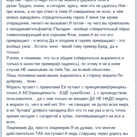
руках.Трудно, очень, и сегодня, здесь, мне это не удалось.Ноя -
про жизнь, а но про ответ в теме.И совершенно не ясно, в чём
можно завидовать отрицательному герою.У меня так кроме
отвращения, ничего не вызывает.И потом - ну чего вы привязалиь
к паладинам/эльфам/пр.!Паладин - вообще собирательный образ,
символизирующий всё хорошее.Флаг, знамя.А во что его
превращают - я молчу.Да и злодеев в героев превращают - это
вообще ужас...Кстати, кино - яркий тому пример.Бред, да и
только.
Pointer, я понимаю, что ты в общем собирательно выразился и
только в качестве примера(я надеюсь), по этому я ни в коем
случае НЕ накатываю на тебя.Так, на всякий объясняю...
Лишь половина написавших выразились в сторону морали.По-
доброму... блин...
Мораль путают с правилами.Её путают с принципами(принципы -
плохо.А БЕЗпринципность - ЕЩЁ хуже!Блин...), с руководством
пользователя... да с чем только не мешают.ДА НЕ НАДО видеть
в морале то, чего в ней нет.Это - не панацея, не рулез всея мира,
и не "булава" доброго паладина.Вот это то как раз и есть точка
зрения негодяя с сигаретой в зубах, поплёвывающего на всё и
всех.
Лицемерие.Да, просто лицемерие.Я не думаю, что многие
действительно ТАК поступают.А ведь старушку через дорогу вы