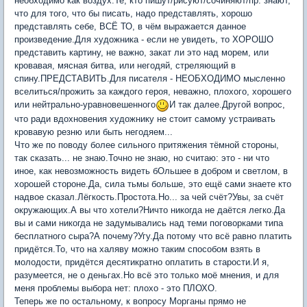
необходимо как воздух.Те, кто пишут/рисуют/сочиняют/пр. знают,
что для того, что бы писать, надо представлять, хорошо
представлять себе, ВСЁ ТО, в чём выражается данное
произведение.Для художника - если не увидеть, то ХОРОШО
представить картину, не важно, закат ли это над морем, или
кровавая, мясная битва, или негодяй, стреляющий в
спину.ПРЕДСТАВИТЬ.Для писателя - НЕОБХОДИМО мысленно
вселиться/прожить за каждого героя, неважно, плохого, хорошего
или нейтрально-уравновешенного
И так далее.Другой вопрос,
что ради вдохновения художнику не стоит самому устраивать
кровавую резню или быть негодяем...
Что же по поводу более сильного притяжения тёмной стороны,
так сказать... не знаю.Точно не знаю, но считаю: это - ни что
иное, как невозможность видеть бОльшее в добром и светлом, в
хорошей стороне.Да, сила тьмы больше, это ещё сами знаете кто
надвое сказал.Лёгкость.Простота.Но... за чей счёт?Увы, за счёт
окружающих.А вы что хотели?Ничто никогда не даётся легко.Да
вы и сами никогда не задумывались над теми поговорками типа
бесплатного сыра?А почему?Угу.Да потому что всё равно платить
придётся.То, что на халяву можно таким способом взять в
молодости, придётся десятикратно оплатить в старости.И я,
разумеется, не о деньгах.Но всё это только моё мнения, и для
меня проблемы выбора нет: плохо - это ПЛОХО.
Теперь же по остальному, к вопросу Морганы прямо не