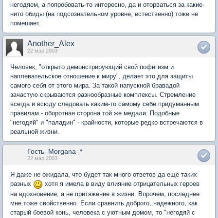
негодяем, а попробовать-то интересно, да и оторваться за какие-
нито обиды (на подсознательном уровне, естественно) тоже не
помешает.
Another_Alex
22 мар 2003
Человек, "открыто демонстрирующий свой пофигизм и
наплевательское отношение к миру", делает это для защиты
самого себя от этого мира. За такой напускной бравадой
зачастую скрываются разнообразные комплексы. Стремление
всегда и всюду следовать каким-то самому себе придуманным
правилам - оборотная сторона той же медали. Подобные
"негодяй" и "паладин" - крайности, которые редко встречаются в
реальной жизни.
Гость_Morgana_*
22 мар 2003
Я даже не ожидала, что будет так много ответов да еще таких
разных
хотя я имела в виду влияние отрицательных героев
на вдохновение, а не притяжение в жизни. Впрочем, последнее
мне тоже свойственно. Если сравнить доброго, надежного, как
старый боевой конь, человека с уютным домом, то "негодяй с