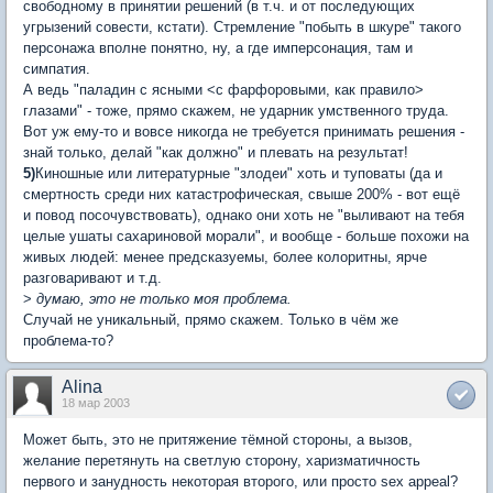
свободному в принятии решений (в т.ч. и от последующих
угрызений совести, кстати). Стремление "побыть в шкуре" такого
персонажа вполне понятно, ну, а где имперсонация, там и
симпатия.
А ведь "паладин с ясными <с фарфоровыми, как правило>
глазами" - тоже, прямо скажем, не ударник умственного труда.
Вот уж ему-то и вовсе никогда не требуется принимать решения -
знай только, делай "как должно" и плевать на результат!
5)
Киношные или литературные "злодеи" хоть и туповаты (да и
смертность среди них катастрофическая, свыше 200% - вот ещё
и повод посочувствовать), однако они хоть не "выливают на тебя
целые ушаты сахариновой морали", и вообще - больше похожи на
живых людей: менее предсказуемы, более колоритны, ярче
разговаривают и т.д.
>
думаю, это не только моя проблема.
Случай не уникальный, прямо скажем. Только в чём же
проблема-то?
Alina
18 мар 2003
Может быть, это не притяжение тёмной стороны, а вызов,
желание перетянуть на светлую сторону, харизматичность
первого и занудность некоторая второго, или просто sex appeal?