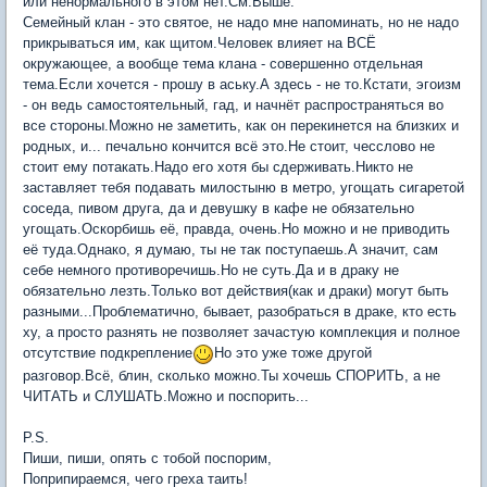
или ненормального в этом нет.См.Выше.
Семейный клан - это святое, не надо мне напоминать, но не надо
прикрываться им, как щитом.Человек влияет на ВСЁ
окружающее, а вообще тема клана - совершенно отдельная
тема.Если хочется - прошу в аську.А здесь - не то.Кстати, эгоизм
- он ведь самостоятельный, гад, и начнёт распространяться во
все стороны.Можно не заметить, как он перекинется на близких и
родных, и... печально кончится всё это.Не стоит, чесслово не
стоит ему потакать.Надо его хотя бы сдерживать.Никто не
заставляет тебя подавать милостыню в метро, угощать сигаретой
соседа, пивом друга, да и девушку в кафе не обязательно
угощать.Оскорбишь её, правда, очень.Но можно и не приводить
её туда.Однако, я думаю, ты не так поступаешь.А значит, сам
себе немного противоречишь.Но не суть.Да и в драку не
обязательно лезть.Только вот действия(как и драки) могут быть
разными...Проблематично, бывает, разобраться в драке, кто есть
ху, а просто разнять не позволяет зачастую комплекция и полное
отсутствие подкрепление
Но это уже тоже другой
разговор.Всё, блин, сколько можно.Ты хочешь СПОРИТЬ, а не
ЧИТАТЬ и СЛУШАТЬ.Можно и поспорить...
P.S.
Пиши, пиши, опять с тобой поспорим,
Поприпираемся, чего греха таить!