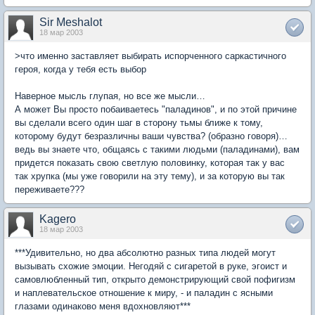
Sir Meshalot
18 мар 2003
>что именно заставляет выбирать испорченного саркастичного
героя, когда у тебя есть выбор
Наверное мысль глупая, но все же мысли…
А может Вы просто побаиваетесь "паладинов", и по этой причине
вы сделали всего один шаг в сторону тьмы ближе к тому,
которому будут безразличны ваши чувства? (образно говоря)…
ведь вы знаете что, общаясь с такими людьми (паладинами), вам
придется показать свою светлую половинку, которая так у вас
так хрупка (мы уже говорили на эту тему), и за которую вы так
переживаете???
Kagero
18 мар 2003
***Удивительно, но два абсолютно разных типа людей могут
вызывать схожие эмоции. Негодяй с сигаретой в руке, эгоист и
самовлюбленный тип, открыто демонстрирующий свой пофигизм
и наплевательское отношение к миру, - и паладин с ясными
глазами одинаково меня вдохновляют***