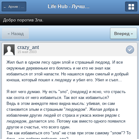
Life Hub - Лучшие компьютерные игры мира
← Архив : Кольцо Времени
Добро поротив Зла.
« Назад
Вперед »
crazy_ant
15 мая 2003
Жил был в одном лесу один злой и страшный людоед. И все
окружные деревеньки его боялись и ни кто не знал как
избавиться от этой напасти. Но нашелся один смелый и добрый
юноша, который пошел к людоеду и убил его. Убил и съел...
Я вот чего думаю. Ну есть "зло", (людоед) и ясно, что страсть
как охота от него избавиться. Так вот как избавиться?
Ведь в этом анекдоте явно видна мысль: убивая, он сам
становится злым и страшным "людоедом". Желая добра в
избавлении других людей от страха и ужаса жизни рядом с
людоедом, делается зло. Потому как вместо одного появился
другое и счастье, что всего один.
Так как избавиться ото "зла" не став при этом самому "злом"? То
бишь, как добром победить зло?