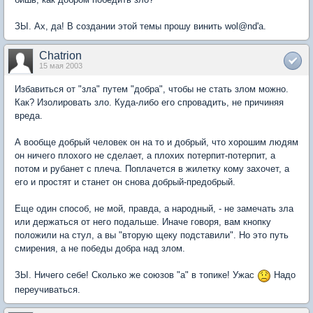
ЗЫ. Ах, да! В создании этой темы прошу винить wol@nd'a.
Chatrion
15 мая 2003
Избавиться от "зла" путем "добра", чтобы не стать злом можно.
Как? Изолировать зло. Куда-либо его спровадить, не причиняя
вреда.
А вообще добрый человек он на то и добрый, что хорошим людям
он ничего плохого не сделает, а плохих потерпит-потерпит, а
потом и рубанет с плеча. Поплачется в жилетку кому захочет, а
его и простят и станет он снова добрый-предобрый.
Еще один способ, не мой, правда, а народный, - не замечать зла
или держаться от него подальше. Иначе говоря, вам кнопку
положили на стул, а вы "вторую щеку подставили". Но это путь
смирения, а не победы добра над злом.
ЗЫ. Ничего себе! Сколько же союзов "а" в топике! Ужас
Надо
переучиваться.