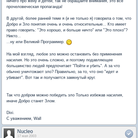
ничего про жену и детей, так не обращайте внимания, это все
прочеловеческая пропаганда!
В другой, более ранней теме я (и не только я) говорила о том, что
Добро и Зло понятия очень и очень относительные... Кто имеет
право говорить: "Это хорошо, и больше ничто" или "Это плохо"?
Никто...
...ну или Великий Программер.
На мой взгляд, любое зло можно остановить без применения
насилия. Но это очень сложно, и поэтому подавляющее
большинство людей предпочитает "Пойти и убить". А за что
обычно уничтожают зло? Правильно, за то, что оно "идет и
убивает". Вот так и получается замкнутый круг.
Так что добром можно победить зло Только избежав насилия,
иначе Добро станет Злом.
Dixi.
С уважением, Wall
Nucleo
17 мая 2003