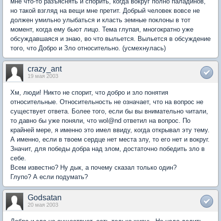
мне что-то разъяснять и спорить, когда вокруг полно паладинов,
но такой взгляд на вещи мне претит. Добрый человек вовсе не
должен умильно улыбаться и класть земные поклоны в тот
момент, когда ему бьют лицо. Тема глупая, многократно уже
обсуждавшаяся и знаю, во что выльется. Выльется в обсуждение
того, что Добро и Зло относительно. (усмехнулась)
crazy_ant
19 мая 2003
Хм, люди! Никто не спорит, что добро и зло понятия
относительные. Относительность не означает, что на вопрос не
существует ответа. Более того, если бы вы внимательно читали,
то давно бы уже поняли, что wol@nd ответил на вопрос. По
крайней мере, я именно это имел ввиду, когда открывал эту тему.
А именно, если в твоем сердце нет места злу, то его нет и вокруг.
Значит, для победы добра над злом, достаточно победить зло в
себе.
Всем известно? Ну дык, а почему сказал только один?
Глупо? А если подумать?
Godsatan
20 мая 2003