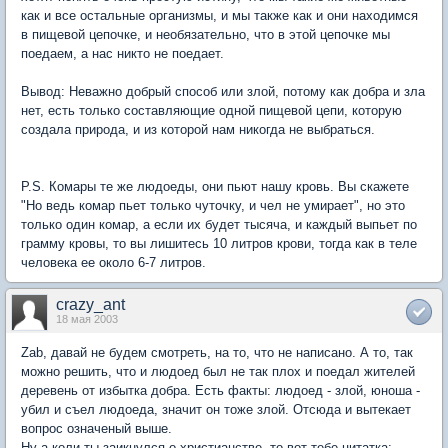
как и все остальные организмы, и мы также как и они находимся
в пищевой цепочке, и необязательно, что в этой цепочке мы
поедаем, а нас никто не поедает.
Вывод: Неважно добрый способ или злой, потому как добра и зла
нет, есть только составляющие одной пищевой цепи, которую
создала природа, и из которой нам никогда не выбраться.
P.S. Комары те же людоеды, они пьют нашу кровь. Вы скажете
"Но ведь комар пьет только чуточку, и чел не умирает", но это
только один комар, а если их будет тысяча, и каждый выпьет по
грамму кровы, то вы лишитесь 10 литров крови, тогда как в теле
человека ее около 6-7 литров.
crazy_ant
18 мая 2003
Zab, давай не будем смотреть, на то, что не написано. А то, так
можно решить, что и людоед был не так плох и поедал жителей
деревень от избытка добра. Есть факты: людоед - злой, юноша -
убил и съел людоеда, значит он тоже злой. Отсюда и вытекает
вопрос означеный выше.
Ну а коли ты заикнулся о христианстве, то вот тебе цитатка: