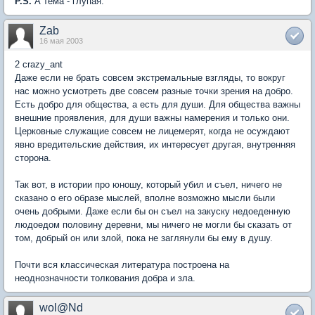
P.S.
А тема - глупая.
Zab
16 мая 2003
2 crazy_ant
Даже если не брать совсем экстремальные взгляды, то вокруг
нас можно усмотреть две совсем разные точки зрения на добро.
Есть добро для общества, а есть для души. Для общества важны
внешние проявления, для души важны намерения и только они.
Церковные служащие совсем не лицемерят, когда не осуждают
явно вредительские действия, их интересует другая, внутренняя
сторона.
Так вот, в истории про юношу, который убил и съел, ничего не
сказано о его образе мыслей, вполне возможно мысли были
очень добрыми. Даже если бы он съел на закуску недоеденную
людоедом половину деревни, мы ничего не могли бы сказать от
том, добрый он или злой, пока не заглянули бы ему в душу.
Почти вся классическая литература построена на
неоднозначности толкования добра и зла.
wol@Nd