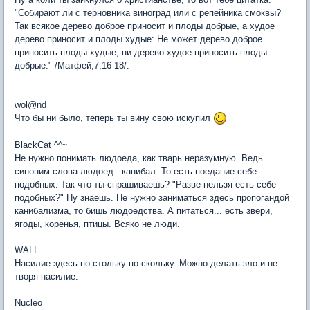
"Собирают ли с терновника виноград или с репейника смоквы?
Так всякое дерево доброе приносит и плоды добрые, а худое
дерево приносит и плоды худые: Не может дерево доброе
приносить плоды худые, ни дерево худое приносить плоды
добрые." /Матфей,7,16-18/.
wol@nd
Что бы ни было, теперь ты вину свою искупил
BlackCat ^^~
Не нужно понимать людоеда, как тварь неразумную. Ведь
синоним слова людоед - канибал. То есть поедание себе
подобных. Так что ты спрашиваешь? "Разве нельзя есть себе
подобных?" Ну знаешь. Не нужно заниматься здесь пропогандой
канибализма, то бишь людоедства. А питаться... есть звери,
ягоды, коренья, птицы. Всяко не люди.
WALL
Насилие здесь по-стольку по-скольку. Можно делать зло и не
творя насилие.
Nucleo