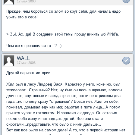
17 мая 2003
Прежде, чем бороться со злом во круг себя, для начала надо
убить его в себе!
> ЗЫ. Ах, да! В создании этой темы прошу винить wol@Nd'a.
Чем же я провянился то...? :-)
WALL
17 мая 2003
Другой вариант истории:
Жил был в лесу Людоед Вася. Характер у него, конечно, был
тяжеловат...Страшный? Нет, ну был он весь в шрамах, волосы
длинные, спутанные и всегда грязные, ногти не стрижены два
года...но почему сразу "страшный"? Вовсе нет. Жил он себе,
поживал, добывал еду как мог, работал в поте лица...А потом
пришел чувак с гатлингом. И завалил людоеда. Он оставил
после себя жену и пятнадцать детей. Все они стали
сиротами...представьте, что было с ними дальше...
Вот как все было на самом деле! А то, что в первой истории нет