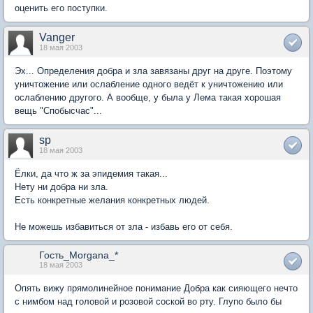
оценить его поступки.
Vanger
18 мая 2003
Эх... Определения добра и зла завязаны друг на друге. Поэтому
уничтожение или ослабление одного ведёт к уничтожению или
ослаблению другого. А вообще, у была у Лема такая хорошая
вещь "Спобысчас"...
sp
18 мая 2003
Ёлки, да что ж за эпидемия такая...
Нету ни добра ни зла.
Есть конкретные желания конкретных людей.
Не можешь избавиться от зла - избавь его от себя.
Гость_Morgana_*
18 мая 2003
Опять вижу прямолинейное понимание Добра как сияющего нечто
с нимбом над головой и розовой соской во рту. Глупо было бы