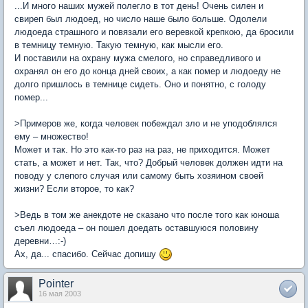
...И много наших мужей полегло в тот день! Очень силен и
свиреп был людоед, но число наше было больше. Одолели
людоеда страшного и повязали его веревкой крепкою, да бросили
в темницу темную. Такую темную, как мысли его.
И поставили на охрану мужа смелого, но справедливого и
охранял он его до конца дней своих, а как помер и людоеду не
долго пришлось в темнице сидеть. Оно и понятно, с голоду
помер...
>Примеров же, когда человек побеждал зло и не уподоблялся
ему – множество!
Может и так. Но это как-то раз на раз, не приходится. Может
стать, а может и нет. Так, что? Добрый человек должен идти на
поводу у слепого случая или самому быть хозяином своей
жизни? Если второе, то как?
>Ведь в том же анекдоте не сказано что после того как юноша
съел людоеда – он пошел доедать оставшуюся половину
деревни…:-)
Ах, да... спасибо. Сейчас допишу
Pointer
16 мая 2003