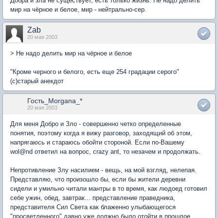
Добра и зла не существует, есть только жизнь. Не надо делить
мир на чёрное и белое, мир - нейтрально-сер.
Zab
20 мая 2003
> Не надо делить мир на чёрное и белое
"Кроме черного и белого, есть еще 254 градации серого"
(с)старый анекдот
Гость_Morgana_*
20 мая 2003
Для меня Добро и Зло - совершенно четко определенные
понятия, поэтому когда я вижу разговор, заходящий об этом,
напрягаюсь и стараюсь обойти стороной. Если по-Вашему
wol@nd ответил на вопрос, crazy ant, то незачем и продолжать.
Непротивление Злу насилием - вещь, на мой взгляд, нелепая.
Представляю, что произошло бы, если бы жители деревни
сидели и умильно читали мантры в то время, как людоед готовил
себе ужин, обед, завтрак... представление праведника,
представителя Сил Света как блаженно улыбающегося
"просветленного" давно уже должно было отойти в прошлое.