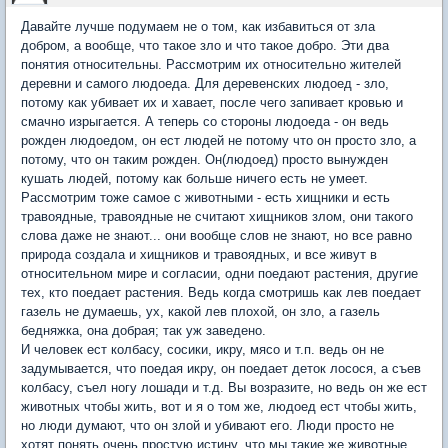
Давайте лучше подумаем не о том, как избавиться от зла
добром, а вообще, что такое зло и что такое добро. Эти два
понятия относительны. Рассмотрим их относительно жителей
деревни и самого людоеда. Для деревенских людоед - зло,
потому как убивает их и хавает, после чего запивает кровью и
смачно изрыгается. А теперь со стороны людоеда - он ведь
рожден людоедом, он ест людей не потому что он просто зло, а
потому, что он таким рожден. Он(людоед) просто вынужден
кушать людей, потому как больше ничего есть не умеет.
Рассмотрим тоже самое с животными - есть хищники и есть
травоядные, травоядные не считают хищников злом, они такого
слова даже не знают... они вообще слов не знают, но все равно
природа создала и хищников и травоядных, и все живут в
относительном мире и согласии, одни поедают растения, другие
тех, кто поедает растения. Ведь когда смотришь как лев поедает
газель не думаешь, ух, какой лев плохой, он зло, а газель
бедняжка, она добрая; так уж заведено.
И человек ест колбасу, сосики, икру, мясо и т.п. ведь он не
задумывается, что поедая икру, он поедает деток лосося, а съев
колбасу, съел ногу лошади и т.д. Вы возразите, но ведь он же ест
животных чтобы жить, вот и я о том же, людоед ест чтобы жить,
но люди думают, что он злой и убивают его. Люди просто не
хотят понять очень простую истину, что мы такие же животные