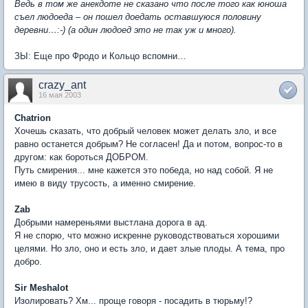
Ведь в том же анекдоте не сказано что после того как юноша
съел людоеда – он пошел доедать оставшуюся половину
деревни…:-) (а один людоед это не так уж и много).
ЗЫ: Еще про Фродо и Кольцо вспомни…
crazy_ant
16 мая 2003
Chatrion
Хочешь сказать, что добрый человек может делать зло, и все
равно останется добрым? Не согласен! Да и потом, вопрос-то в
другом: как бороться ДОБРОМ.
Путь смирения... мне кажется это победа, но над собой. Я не
имею в виду трусость, а именно смирение.
Zab
Добрыми намереньями выстлана дорога в ад.
Я не спорю, что можно искренне руководствоваться хорошими
целями. Но зло, оно и есть зло, и дает злые плоды. А тема, про
добро.
Sir Meshalot
Изолировать? Хм... проще говоря - посадить в тюрьму!?