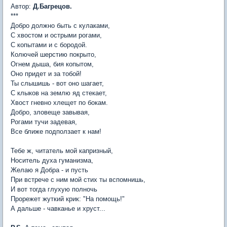
Автор:
Д.Багрецов.
***
Добро должно быть с кулаками,
С хвостом и острыми рогами,
С копытами и с бородой.
Колючей шерстию покрыто,
Огнем дыша, бия копытом,
Оно придет и за тобой!
Ты слышишь - вот оно шагает,
С клыков на землю яд стекает,
Хвост гневно хлещет по бокам.
Добро, зловеще завывая,
Рогами тучи задевая,
Все ближе подползает к нам!
Тебе ж, читатель мой капризный,
Hоситель духа гуманизма,
Желаю я Добра - и пусть
При встрече с ним мой стих ты вспомнишь,
И вот тогда глухую полночь
Прорежет жуткий крик: "Hа помощь!"
А дальше - чавканье и хруст...