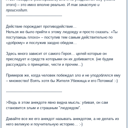
этого) – это имхо вполне реально.
И так зачастую и
происходит.
-------------------------------------------------
Действие порождает противодействие…
Нельзя же было прийти к этому людоеду и просто сказать: «Ты
поступаешь плохо» – поступив тем самым действительно по
«доброму» и послужив заодно обедом…
Здесь много зависит от самого Героя… целей которые он
преследует и средств которыми он их добивается. (не будем
рассуждать о принципах, чести и прочем…)
Примеров же, когда человек побеждал зло и не уподоблялся ему
– множество! Взять хотя бы Жителя Убежища и его Потомка! :-)
-------------------------------------------------
>Ведь в этом анекдоте явно видна мысль: убивая, он сам
становится злым и страшным "людоедом".
Давайте все же его анекдот называть анекдотом, а не делать из
него великую и поучительную историю… :-)