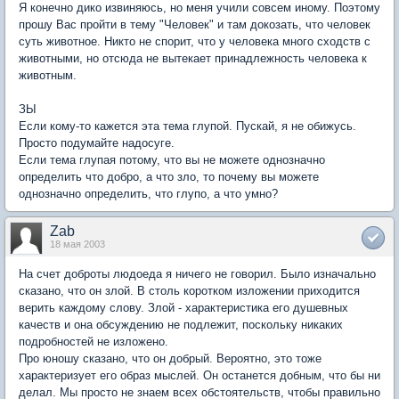
Я конечно дико извиняюсь, но меня учили совсем иному. Поэтому
прошу Вас пройти в тему "Человек" и там докозать, что человек
суть животное. Никто не спорит, что у человека много сходств с
животными, но отсюда не вытекает принадлежность человека к
животным.
ЗЫ
Если кому-то кажется эта тема глупой. Пускай, я не обижусь.
Просто подумайте надосуге.
Если тема глупая потому, что вы не можете однозначно
определить что добро, а что зло, то почему вы можете
однозначно определить, что глупо, а что умно?
Zab
18 мая 2003
На счет доброты людоеда я ничего не говорил. Было изначально
сказано, что он злой. В столь коротком изложении приходится
верить каждому слову. Злой - характеристика его душевных
качеств и она обсуждению не подлежит, поскольку никаких
подробностей не изложено.
Про юношу сказано, что он добрый. Вероятно, это тоже
характеризует его образ мыслей. Он останется добным, что бы ни
делал. Мы просто не знаем всех обстоятельств, чтобы правильно