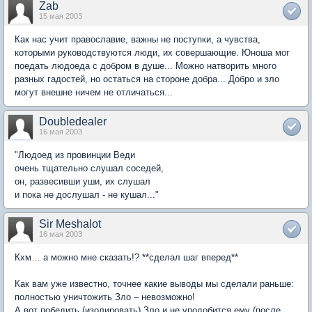
Zab
15 мая 2003
Как нас учит православие, важны не поступки, а чувства,
которыми руководствуются люди, их совершающие. Юноша мог
поедать людоеда с добром в душе... Можно натворить много
разных гадостей, но остаться на стороне добра... Добро и зло
могут внешне ничем не отличаться...
Doubledealer
16 мая 2003
"Людоед из провинции Веди
очень тщательно слушал соседей,
он, развесивши уши, их слушал
и пока не дослушал - не кушал..."
Sir Meshalot
16 мая 2003
Кхм… а можно мне сказать!? **сделал шаг вперед**
Как вам уже известно, точнее какие выводы мы сделали раньше:
полностью уничтожить Зло – невозможно!
А вот победить (изолировать) Зло и не уподобится ему (после