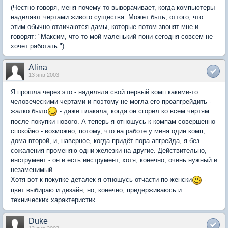
(Честно говоря, меня почему-то выворачивает, когда компьютеры
наделяют чертами живого существа. Может быть, оттого, что
этим обычно отличаются дамы, которые потом звонят мне и
говорят: "Максим, что-то мой маленький пони сегодня совсем не
хочет работать.")
Alina
13 янв 2003
Я прошла через это - наделяла свой первый комп какими-то
человеческими чертами и поэтому не могла его проапгрейдить -
жалко было
- даже плакала, когда он сгорел ко всем чертям
после покупки нового. А теперь я отношусь к компам совершенно
спокойно - возможно, потому, что на работе у меня один комп,
дома второй, и, наверное, когда придёт пора апгрейда, я без
сожаления променяю одни железки на другие. Действительно,
инструмент - он и есть инструмент, хотя, конечно, очень нужный и
незаменимый.
Хотя вот к покупке деталек я отношусь отчасти по-женски
-
цвет выбираю и дизайн, но, конечно, придерживаюсь и
технических характеристик.
Duke