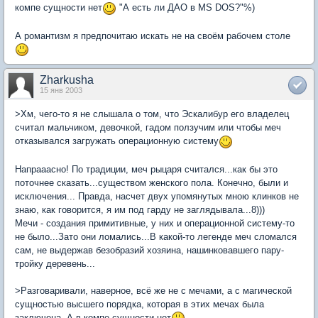
компе сущности нет
"А есть ли ДАО в MS DOS?"%)
А романтизм я предпочитаю искать не на своём рабочем столе
Zharkusha
15 янв 2003
>Хм, чего-то я не слышала о том, что Эскалибур его владелец
считал мальчиком, девочкой, гадом ползучим или чтобы меч
отказывался загружать операционную систему
Напрааасно! По традиции, меч рыцаря считался...как бы это
поточнее сказать...существом женского пола. Конечно, были и
исключения... Правда, насчет двух упомянутых мною клинков не
знаю, как говорится, я им под гарду не заглядывала...8)))
Мечи - создания примитивные, у них и операционной систему-то
не было...Зато они ломались...В какой-то легенде меч сломался
сам, не выдержав безобразий хозяина, нашинковавшего пару-
тройку деревень...
>Разговаривали, наверное, всё же не с мечами, а с магической
сущностью высшего порядка, которая в этих мечах была
заключена. А в компе сущности нет