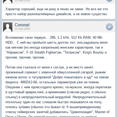
13 янв 2003
Характер хороший, еще ни разу в окнах не завис. Но все же это
просто набор разнокалиберных девайсов, а не живое существо.
Coronel
14 янв 2003
Вспоминаю свою первую... 286, 1.2 kHz, 512 Kb RAM, 40 Mb
HDD... С ней мы пробыли шесть долгих лет, она радовала меня
как мягким (но иногда капризным) женским характером, так и
"Абрамсом", F-16 Stealth Fighter'ом, "Тетрисом", King's Bounty и
прочим, прочим, прочим...
Потом она съехала от меня к сестре, а ее место занял
прожженый сержант с извечной обмусоленной сигарой, рыжим
ежиком волос и татуировкой "Добро пожаловать в ад!" на левом
бицепсе. 486DX2-66, остальных параметров уже не помню.
Общение с ним происходило крепко, по-мужски, иногда перетекая
в шутливый армреслинг, а временами (совсем редко, и обычно
спьяну) в непродолжительный мордобой. Непродолжительный
поскольку один из нас слишком быстро оказывался на полу,
плюясь зубами (обычно это бывал я). К вышеприведенному
списку геймерских занятий добавились "Цивилизация", Master of
Orion и Doom. От первой машины перекочевал на вторую