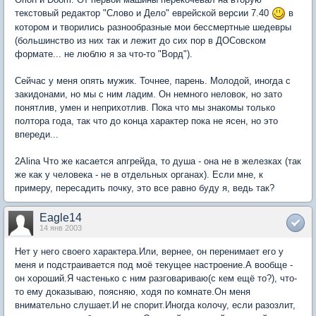
текстовый редактор "Слово и Дело" еврейской версии 7.40
в
котором и творились разнообразные мои бессмертные шедевры
(большинство из них так и лежит до сих пор в ДОСовском
формате... не люблю я за что-то "Ворд").
Сейчас у меня опять мужик. Точнее, парень. Молодой, иногда с
закидонами, но мы с ним ладим. Он немного неловок, но зато
понятлив, умен и неприхотлив. Пока что мы знакомы только
полтора года, так что до конца характер пока не ясен, но это
впереди...
2Alina Что же касается апгрейда, то душа - она не в железках (так
же как у человека - не в отдельных органах). Если мне, к
примеру, пересадить почку, это все равно буду я, ведь так?
Eagle14
14 янв 2003
Нет у него своего характера.Или, вернее, он перенимает его у
меня и подстраивается под моё текущее настроение.А вообще -
он хороший.Я частенько с ним разговариваю(с кем ещё то?), что-
то ему доказываю, поясняю, ходя по комнате.Он меня
внимательно слушает.И не спорит.Иногда колочу, если разозлит,