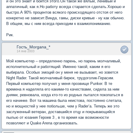
и он это знает и боится этого.Он такой же вялый, ленивый и
аппатичный, как я.Но работу всегда старается сделать.Хорошо и
быстро.А 90% процентов всякого происходящего отстоя от него
конкретно не зависит.Винда, гамы, диски кривые - ну как обычно.
В общем, мы с ним всегда приходим к взаимопониманию.
Рик.
Гость_Morgana_*
14 янв 2003
Мой компьютер – определенно парень, но парень молчаливый,
исполнительный и работящий. Именно такой, каким я его
выбирала. Особых эмоций он у меня не вызывает, но зовется
Night Rader. Такой молчаливый бирюк, трудоголик-Герасим.
Первый компьютер получил у меня прозвище Punker. В те
времена я наделяла его какими-то качествами, сидела за ним
днями, ревновала, когда кто-то из родных пытался покопаться в
его начинке. Вот та машина была неистова, постоянно слетала,
но и мощностей у нее побольше, чем у Rader’а. Теперь же это
заслуженный ветеран, доставшийся отцу и покрывающийся
пылью от юзания Героев 3 , в то время как возможности
позволяют и Quake Arena организовать.