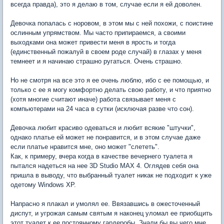
всегда правда), это я делаю в том, случае если я ей доволен.
Девочка попалась с норовом, в этом мы с ней похожи, с поистине
ослинным упрямством. Мы часто припираемся, а своими
выходками она может привести меня в ярость и тогда
(единственный пожалуй в своем роде случай) в глазах у меня
темнеет и я начинаю страшно ругаться. Очень страшно.
Но не смотря на все это я ее очень люблю, ибо с ее помощью, и
только с ее я могу комфортно делать свою работу, и что приятно
(хотя многие считают иначе) работа связывает меня с
компьютерами на 24 часа в сутки (исключая разве что сон).
Девочка любит красиво одеваться и любит всякие "штучки",
однако платье ей может не понравится, и в этом случае даже
если платье нравится мне, оно может "слететь".
Как, к примеру, вчера когда в качестве вечернего туалета я
пытался надеться на нее 3D Studio MAX 4. Оглядев себя она
пришла в выводу, что выбранный туалет никак не подходит к уже
одетому Windows XP.
Напрасно я плакал и умолял ее. Ввязавшись в ожесточенный
диспут, и угрожая самым святым я наконец уломал ее приобщить
этот туалет к ее постоянному гардеробы. Знали бы вы чего мне