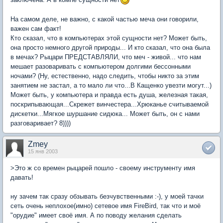
На самом деле, не важно, с какой частью меча они говорили,
важен сам факт!
Кто сказал, что в компьютерах этой сущности нет? Может быть,
она просто немного другой природы... И кто сказал, что она была
в мечах? Рыцари ПРЕДСТАВЛЯЛИ, что меч - живой... что нам
мешает разоваривать с компьютером долгими бессонными
ночами? (Ну, естественно, надо следить, чтобы никто за этим
занятием не застал, а то мало ли что...В Кащенко увезти могут...)
Может быть, у компьютера и правда есть душа, железная такая,
поскрипывающая...Скрежет винчестера...Хрюканье считываемой
дискетки...Мягкое шуршание сидюка... Может быть, он с нами
разговаривает? 8))))
Zmey
15 янв 2003
>Это ж со времен рыцарей пошло - своему инструменту имя
давать!
ну зачем так сразу обзывать безчувственными :-), у моей тачки
сеть очень неплохое(имно) сетевое имя FireBird, так что и моё
"орудие" имеет своё имя. А по поводу желания сделать