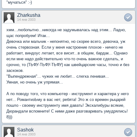
"мучаться" :-)
Zharkusha
14 янв 2003
хмм...любопытно...никогда не задумывалась над этим... Ладно,
щас попробуем! Итак...
Девочка или мальчик - непонятно, но скорее всего, девочка, уж
очень стервозная. Если у меня настроение плохое - ничего не
работает, виндоус летает, все висит...в общем, бардак... Однако
если мне надо действительно что-то очень важное сделать, и
срочно, то (ТЬФУ-ТЬФУ-ТЬФУ) как швейцарские часы, точно и без
заскоков.
"Выпендрежная"... чужих не любит... слегка ленивая...
Умная, но очень уж упрямая...
А по поводу того, что компьютер - инструмент и характера у него
нет... РомантизЬму в вас нет, ребята! Это ж со времен рыцарей
пошло - своему инструменту имя давать! Экскалибуры всякие,
Дюрандали вспомните! С ними даже разговаривать умудрялись!
8)))
Sashok
14 янв 2003