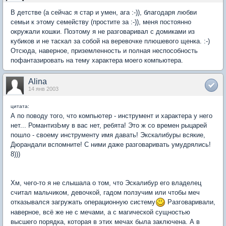
В детстве (а сейчас я стар и умен, ага :-)), благодаря любви
семьи к этому семейству (простите за :-)), меня постоянно
окружали кошки. Поэтому я не разговаривал с домиками из
кубиков и не таскал за собой на веревочке плюшевого щенка. :-)
Отсюда, наверное, приземленность и полная неспособность
пофантазировать на тему характера моего компьютера.
Alina
14 янв 2003
цитата:
А по поводу того, что компьютер - инструмент и характера у него
нет... РомантизЬму в вас нет, ребята! Это ж со времен рыцарей
пошло - своему инструменту имя давать! Экскалибуры всякие,
Дюрандали вспомните! С ними даже разговаривать умудрялись!
8)))
Хм, чего-то я не слышала о том, что Эскалибур его владелец
считал мальчиком, девочкой, гадом ползучим или чтобы меч
отказывался загружать операционную систему
Разговаривали,
наверное, всё же не с мечами, а с магической сущностью
высшего порядка, которая в этих мечах была заключена. А в