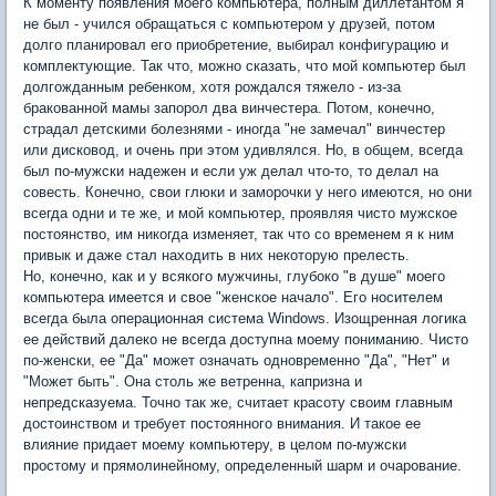
К моменту появления моего компьютера, полным диллетантом я
не был - учился обращаться с компьютером у друзей, потом
долго планировал его приобретение, выбирал конфигурацию и
комплектующие. Так что, можно сказать, что мой компьютер был
долгожданным ребенком, хотя рождался тяжело - из-за
бракованной мамы запорол два винчестера. Потом, конечно,
страдал детскими болезнями - иногда "не замечал" винчестер
или дисковод, и очень при этом удивлялся. Но, в общем, всегда
был по-мужски надежен и если уж делал что-то, то делал на
совесть. Конечно, свои глюки и заморочки у него имеются, но они
всегда одни и те же, и мой компьютер, проявляя чисто мужское
постоянство, им никогда изменяет, так что со временем я к ним
привык и даже стал находить в них некоторую прелесть.
Но, конечно, как и у всякого мужчины, глубоко "в душе" моего
компьютера имеется и свое "женское начало". Его носителем
всегда была операционная система Windows. Изощренная логика
ее действий далеко не всегда доступна моему пониманию. Чисто
по-женски, ее "Да" может означать одновременно "Да", "Нет" и
"Может быть". Она столь же ветренна, капризна и
непредсказуема. Точно так же, считает красоту своим главным
достоинством и требует постоянного внимания. И такое ее
влияние придает моему компьютеру, в целом по-мужски
простому и прямолинейному, определенный шарм и очарование.