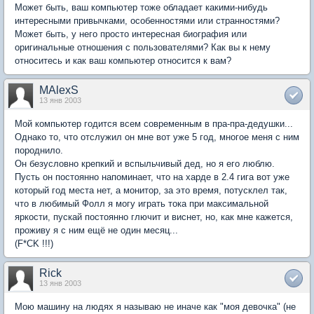
Может быть, ваш компьютер тоже обладает какими-нибудь
интересными привычками, особенностями или странностями?
Может быть, у него просто интересная биография или
оригинальные отношения с пользователями? Как вы к нему
относитесь и как ваш компьютер относится к вам?
MAlexS
13 янв 2003
Мой компьютер годится всем современным в пра-пра-дедушки...
Однако то, что отслужил он мне вот уже 5 год, многое меня с ним
породнило.
Он безусловно крепкий и вспыльчивый дед, но я его люблю.
Пусть он постоянно напоминает, что на харде в 2.4 гига вот уже
который год места нет, а монитор, за это время, потусклел так,
что в любимый Фолл я могу играть тока при максимальной
яркости, пускай постоянно глючит и виснет, но, как мне кажется,
проживу я с ним ещё не один месяц...
(F*CK !!!)
Rick
13 янв 2003
Мою машину на людях я называю не иначе как "моя девочка" (не