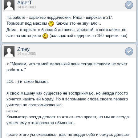
AlgerT
14 янв 2003
На работе - характер нордический. Ряха - широкая в 21".
Тормозит под максом
Как-бы это не звучало...
Дома - старичок с бородой до пояса, дряхлый, с костылями. но
зато на мотоцикле
(пальцастый сидиром на 150 первом пне)
Zmey
14 янв 2003
> "Максим, что-то мой маленький пони сегодня совсем не хочет
работать."
LOL :-) и такое бывает.
я свою машину как существо не воспринимаю, но иногда просто
хочется набить ей морду. Но я вспоминаю слова своего первого
учителя по програмированию:
цитата:
Компьютер всегда делает то что от него просят, но мы не всегда
умеем ему это корректно объяснить.
после этого успокаиваюсь, даю по морде себе и сажусь дальше