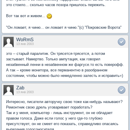
это стоило... сколько часов позора пришлось пережить.
Вот так вот и живем...
"Он ломает, я чиню... он ломает я чиню."(с) "Покровские Ворота"
WoRmS
13 янв 2003
это -- старый паралитик. Он трясется-трясется, а потом
застывает. Намертво. Только ампутация, как говорил
незабвенный ленни в незабвенном же фаргусе.то есть поверофф.
А так -- кроме монитора, все перманентно в разобранном
состоянии, чтобы можно было немедленно залесть и исправить=)
Zab
13 янв 2003
Интересно, писатели авторучку свою тоже как-нибудь называют?
Ремонтник свою дрель уговаривает поработать?
Так и у меня, компьютер - лишь инструмент, он не обладает
правом голоса. Даже если голос у него где-то глубоко
присутствует, он не смеет его показать, справедливо опасаясь
вырезания голосоносителя.