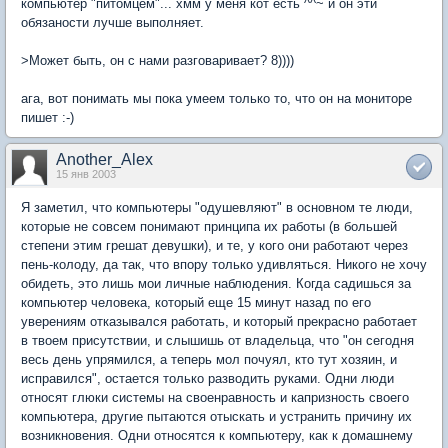
компьютер "питомцем"... хмм у меня кот есть ^^~ и он эти
обязаности лучше выполняет.
>Может быть, он с нами разговаривает? 8))))
ага, вот понимать мы пока умеем только то, что он на мониторе
пишет :-)
Another_Alex
15 янв 2003
Я заметил, что компьютеры "одушевляют" в основном те люди,
которые не совсем понимают принципа их работы (в большей
степени этим грешат девушки), и те, у кого они работают через
пень-колоду, да так, что впору только удивляться. Никого не хочу
обидеть, это лишь мои личные наблюдения. Когда садишься за
компьютер человека, который еще 15 минут назад по его
уверениям отказывался работать, и который прекрасно работает
в твоем присутствии, и слышишь от владельца, что "он сегодня
весь день упрямился, а теперь мол почуял, кто тут хозяин, и
исправился", остается только разводить руками. Одни люди
относят глюки системы на своенравность и капризность своего
компьютера, другие пытаются отыскать и устранить причину их
возникновения. Одни относятся к компьютеру, как к домашнему