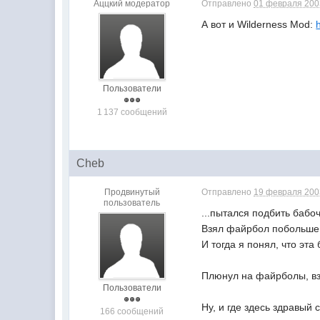
Аццкий модератор
Отправлено
01 февраля 2003
А вот и Wilderness Mod:
Пользователи
1 137 сообщений
Cheb
Продвинутый
Отправлено
19 февраля 2003
пользователь
...пытался подбить бабо
Взял файрбол побольше - 
И тогда я понял, что эта
Плюнул на файрболы, взя
Пользователи
Ну, и где здесь здравый 
166 сообщений