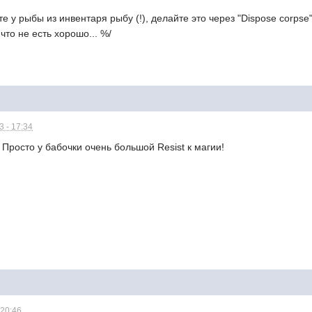
те у рыбы из инвентаря рыбу (!), делайте это через "Dispose corpse
 что не есть хорошо... %/
 - 17:34
 Просто у бабочки очень большой Resist к магии!
 20:46