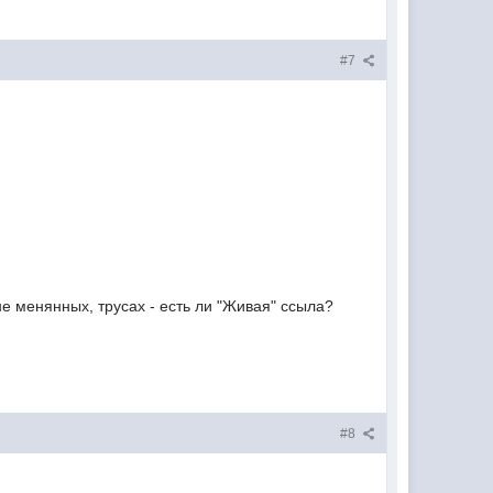
#7
не менянных, трусах - есть ли "Живая" ссыла?
#8