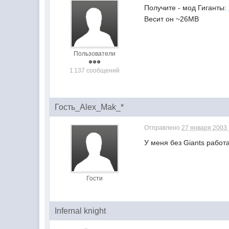
Получите - мод Гиганты:
Весит он ~26MB
Пользователи
1 137 сообщений
Гость_Alex_Mak_*
Отправлено
27 января 2003 
У меня без Giants работа
Гости
Infernal knight