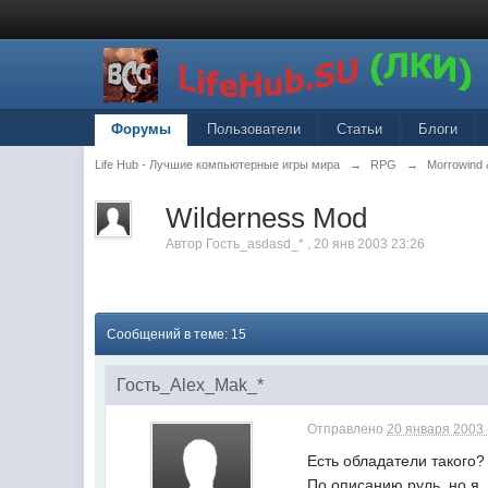
Форумы
Пользователи
Статьи
Блоги
Life Hub - Лучшие компьютерные игры мира
→
RPG
→
Morrowind 
Wilderness Mod
Автор
Гость_asdasd_*
,
20 янв 2003 23:26
Сообщений в теме: 15
Гость_Alex_Mak_*
Отправлено
20 января 2003 
Есть обладатели такого? 
По описанию руль, но я, 