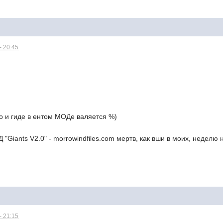
- 20:45
его и гиде в ентом МОДе валяется %)
"Giants V2.0" - morrowindfiles.com мертв, как вши в моих, неделю 
- 21:15