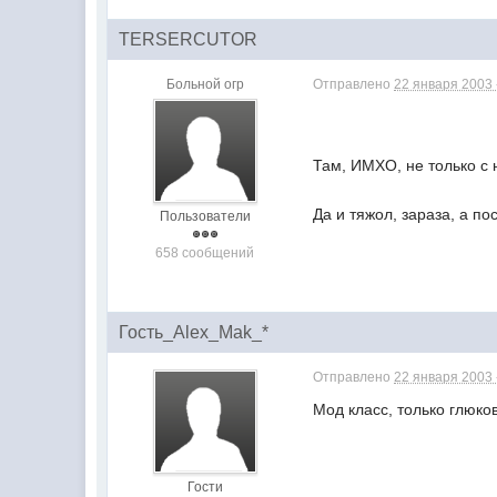
TERSERCUTOR
Больной огр
Отправлено
22 января 2003 
Там, ИМХО, не только с 
Да и тяжол, зараза, а по
Пользователи
658 сообщений
Гость_Alex_Mak_*
Отправлено
22 января 2003 
Мод класс, только глюко
Гости