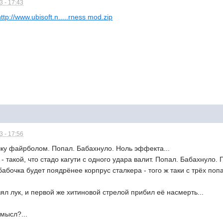
 - 17:43
http://www.ubisoft.n.....rness mod.zip
 - 17:56
чку файрболом. Попал. Бабахнуло. Ноль эффекта...
такой, что стадо кагути с одного удара валит. Попал. Бабахнуло. П
 бабочка будет поядрёнее корпрус сталкера - того ж таки с трёх поп
л лук, и первой же хитиновой стрелой прибил её насмерть...
смысл?...