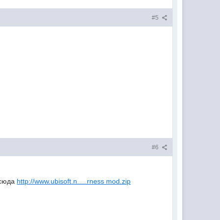
#5
#6
тсюда
http://www.ubisoft.n.....rness mod.zip