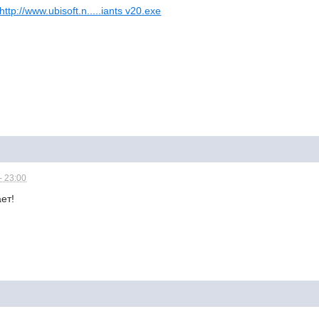
http://www.ubisoft.n.....iants v20.exe
- 23:00
ет!