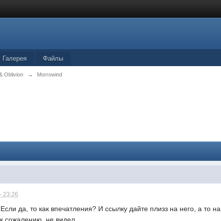
Галерея
Файлы
& Oblivion
→
Morrowind
- 23:26
Если да, то как впечатления? И ссылку дайте плизз на него, а то най
к сожалению, не видел...