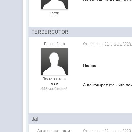
Гости
TERSERCUTOR
Больной огр
Отправлено
21 января 2003 
Ню-ню...
Пользователи
А по конкретнее - что по
658 сообщений
dal
Арканист-наставник
Отправлено
22 января 2003 