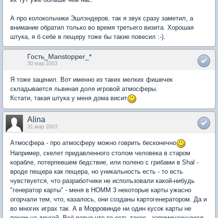
А про колокольчики Эшлэндеров, так я звук сразу заметил, а
внимание обратил только во время третьего визита. Хорошая
штука, я б себе в пещеру тоже бы такие повесил :-).
Гость_Manstopper_*
30 мар 2003
Я тоже заценил. Вот именно из таких мелких фишечек
складывается львиная доля игровой атмосферы.
Кстати, такая штука у меня дома висит
Alina
31 мар 2003
Атмосфера - про атмосферу можно говрить бесконечно
Например, скелет придавленного столом человека в старом
корабле, потерпевшем бедствие, или полено с грибами в Shal -
вроде пещера как пещера, но уникальность есть - то есть
чувствуется, что разработчики не использовали какой-нибудь
"генератор карты" - меня в HOMM 3 некоторые карты ужасно
огорчали тем, что, казалось, они созданы картогенератором. Да и
во многих играх так. А в Морровинде ни один кусок карты не
похож на другой. Всё равно что-то есть такое - запоминающееся.