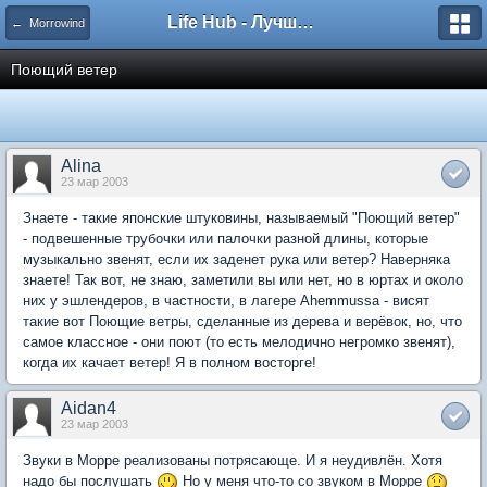
Life Hub - Лучшие компьютерные игры мира
← Morrowind
Поющий ветер
Alina
23 мар 2003
Знаете - такие японские штуковины, называемый "Поющий ветер"
- подвешенные трубочки или палочки разной длины, которые
музыкально звенят, если их заденет рука или ветер? Наверняка
знаете! Так вот, не знаю, заметили вы или нет, но в юртах и около
них у эшлендеров, в частности, в лагере Ahemmussa - висят
такие вот Поющие ветры, сделанные из дерева и верёвок, но, что
самое классное - они поют (то есть мелодично негромко звенят),
когда их качает ветер! Я в полном восторге!
Aidan4
23 мар 2003
Звуки в Морре реализованы потрясающе. И я неудивлён. Хотя
надо бы послушать
Но у меня что-то со звуком в Морре