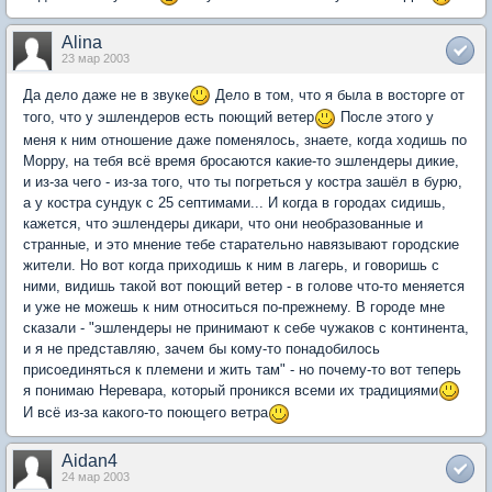
Alina
23 мар 2003
Да дело даже не в звуке
Дело в том, что я была в восторге от
того, что у эшлендеров есть поющий ветер
После этого у
меня к ним отношение даже поменялось, знаете, когда ходишь по
Морру, на тебя всё время бросаются какие-то эшлендеры дикие,
и из-за чего - из-за того, что ты погреться у костра зашёл в бурю,
а у костра сундук с 25 септимами... И когда в городах сидишь,
кажется, что эшлендеры дикари, что они необразованные и
странные, и это мнение тебе старательно навязывают городские
жители. Но вот когда приходишь к ним в лагерь, и говоришь с
ними, видишь такой вот поющий ветер - в голове что-то меняется
и уже не можешь к ним относиться по-прежнему. В городе мне
сказали - "эшлендеры не принимают к себе чужаков с континента,
и я не представляю, зачем бы кому-то понадобилось
присоединяться к племени и жить там" - но почему-то вот теперь
я понимаю Неревара, который проникся всеми их традициями
И всё из-за какого-то поющего ветра
Aidan4
24 мар 2003