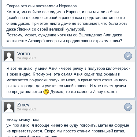
Скорее это они восхваляли Неревара.
Кстати, мы сейчас все сидим в Европе, и при мысли о Азии
(особенно о средневековой и ранее) нам представляется нечто
очень дикое. При этом никто даже не вспоминает, что была хоть
даже Япония со своей великой культурой.
Поэтому, может, суждение хотя бы об Эшлендерах (или даже
континенте Акавире) неверны и продиктованы страхом к ним?
Voron
24 мар 2003
Я вот не знаю, у меня Азия - через речку в полутора километрах -
в окно видно. К тому же, эта самая Азия ходит под окнами и
матюгается по-русски получше меня, а кроме того стоит на всех
рынках города, да и учится со мной классе. И мне ничем диким
не представляется
Думаю, то же самое и Zmey скажет.
Zmey
24 мар 2003
михау симоу гыы
уж про азию, я вообще ничего не буду говорить, маты на форуме
не приветствуются. Скоро мы просто станем провинцией китая,
их тут уже больше чем нас.