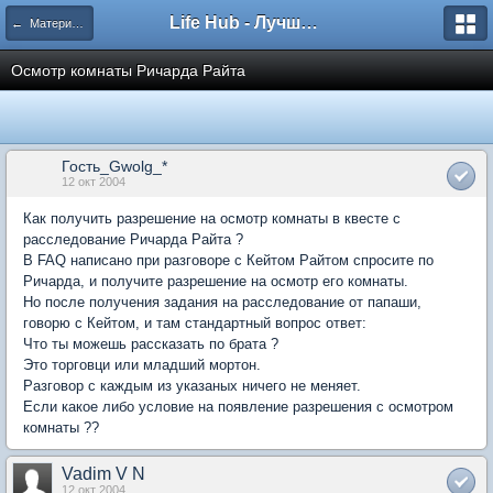
Life Hub - Лучшие компьютерные игры мира
← Материал для FAQ по Fallout 2
Осмотр комнаты Ричарда Райта
Гость_Gwolg_*
12 окт 2004
Как получить разрешение на осмотр комнаты в квесте с
расследование Ричарда Райта ?
В FAQ написано при разговоре с Кейтом Райтом спросите по
Ричарда, и получите разрешение на осмотр его комнаты.
Но после получения задания на расследование от папаши,
говорю с Кейтом, и там стандартный вопрос ответ:
Что ты можешь рассказать по брата ?
Это торговци или младший мортон.
Разговор с каждым из указаных ничего не меняет.
Если какое либо условие на появление разрешения с осмотром
комнаты ??
Vadim V N
12 окт 2004