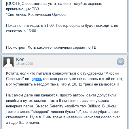
[QUOTE]С восьмого августа, на всех голубых экранах
принимающих ТВ3.
"Светлячок: Космическая Одиссея
Показ по пятницам, в 21:00. Повтор сериала будет выходить по
субботам в 16:00.
Посмотрел. Хоть какой-то приличный сериал по ТВ.
Ken
15 авг 2008
Кстати, если кто пытался ознакомиться с саундтреком "Миссии
Серенити" вот
здесь
(ссылка ранее уже появлялась в этой ветке),
мог установить методом тыка, что 9, 10, 11 треки не качаются!!!
На самом деле они качаются, просто авторы сайта допустили
ошибки в путях ссылок. Так в 9-ом треке в ссылке указана
неверная папка. Вместо Serenity какой-то там Brilliant. В 10-ом
треке в слове "shepperd" лишняя буква "p", если ее убрать, трек
скачивается. Ну а в 11-ом треке в названии написали слово river,
а надо было reaver.