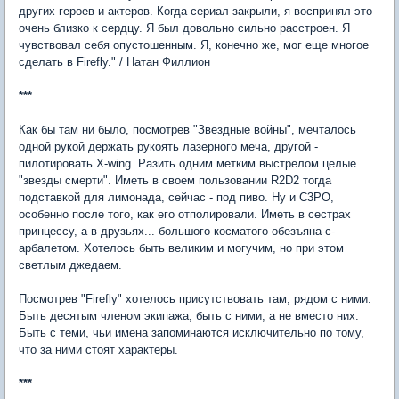
других героев и актеров. Когда сериал закрыли, я воспринял это
очень близко к сердцу. Я был довольно сильно расстроен. Я
чувствовал себя опустошенным. Я, конечно же, мог еще многое
сделать в Firefly." / Натан Филлион
***
Как бы там ни было, посмотрев "Звездные войны", мечталось
одной рукой держать рукоять лазерного меча, другой -
пилотировать X-wing. Разить одним метким выстрелом целые
"звезды смерти". Иметь в своем пользовании R2D2 тогда
подставкой для лимонада, сейчас - под пиво. Ну и C3PO,
особенно после того, как его отполировали. Иметь в сестрах
принцессу, а в друзьях... большого косматого обезъяна-с-
арбалетом. Хотелось быть великим и могучим, но при этом
светлым джедаем.
Посмотрев "Firefly" хотелось присутствовать там, рядом с ними.
Быть десятым членом экипажа, быть с ними, а не вместо них.
Быть с теми, чьи имена запоминаются исключительно по тому,
что за ними стоят характеры.
***