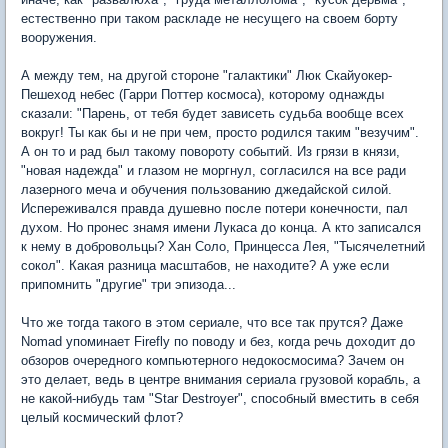
естественно при таком раскладе не несущего на своем борту
вооружения.
А между тем, на другой стороне "галактики" Люк Скайуокер-
Пешеход небес (Гарри Поттер космоса), которому однажды
сказали: "Парень, от тебя будет зависеть судьба вообще всех
вокруг! Ты как бы и не при чем, просто родился таким "везучим".
А он то и рад был такому повороту событий. Из грязи в князи,
"новая надежда" и глазом не моргнул, согласился на все ради
лазерного меча и обучения пользованию джедайской силой.
Испереживался правда душевно после потери конечности, пал
духом. Но пронес знамя имени Лукаса до конца. А кто записался
к нему в добровольцы? Хан Соло, Принцесса Лея, "Тысячелетний
сокол". Какая разница масштабов, не находите? А уже если
припомнить "другие" три эпизода...
Что же тогда такого в этом сериале, что все так прутся? Даже
Nomad упоминает Firefly по поводу и без, когда речь доходит до
обзоров очередного компьютерного недокосмосима? Зачем он
это делает, ведь в центре внимания сериала грузовой корабль, а
не какой-нибудь там "Star Destroyer", способный вместить в себя
целый космический флот?