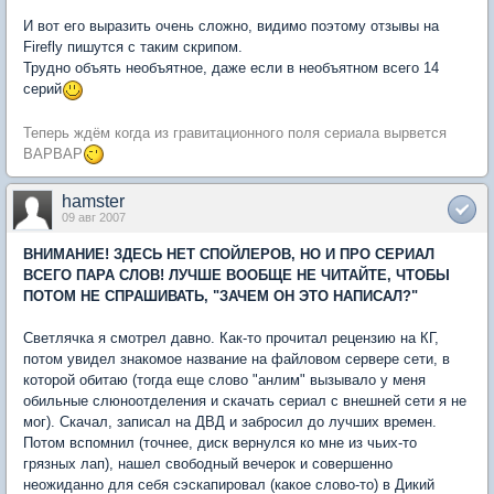
И вот его выразить очень сложно, видимо поэтому отзывы на
Firefly пишутся с таким скрипом.
Трудно объять необъятное, даже если в необъятном всего 14
серий
Теперь ждём когда из гравитационного поля сериала вырвется
ВАРВАР
hamster
09 авг 2007
ВНИМАНИЕ! ЗДЕСЬ НЕТ СПОЙЛЕРОВ, НО И ПРО СЕРИАЛ
ВСЕГО ПАРА СЛОВ! ЛУЧШЕ ВООБЩЕ НЕ ЧИТАЙТЕ, ЧТОБЫ
ПОТОМ НЕ СПРАШИВАТЬ, "ЗАЧЕМ ОН ЭТО НАПИСАЛ?"
Светлячка я смотрел давно. Как-то прочитал рецензию на КГ,
потом увидел знакомое название на файловом сервере сети, в
которой обитаю (тогда еще слово "анлим" вызывало у меня
обильные слюноотделения и скачать сериал с внешней сети я не
мог). Скачал, записал на ДВД и забросил до лучших времен.
Потом вспомнил (точнее, диск вернулся ко мне из чьих-то
грязных лап), нашел свободный вечерок и совершенно
неожиданно для себя сэскапировал (какое слово-то) в Дикий