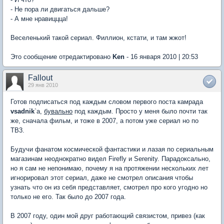
- Не пора ли двигаться дальше?
- А мне нравиццца!
Веселенький такой сериал. Филлион, кстати, и там жжот!
Это сообщение отредактировано
Ken
- 16 января 2010 | 20:53
Fallout
29 янв 2010
Готов подписаться под каждым словом первого поста камрада
vsadnik
`а,
бувально
под каждым. Просто у меня было почти так
же, сначала фильм, и тоже в 2007, а потом уже сериал но по
ТВ3.
Будучи фанатом космической фантастики и лазая по сериальным
магазинам неоднократно видел Firefly и Serenity. Парадоксально,
но я сам не непонимаю, почему я на протяжении нескольких лет
игнорировал этот сериал, даже не смотрел описания чтобы
узнать что он из себя представляет, смотрел про кого угодно но
только не его. Так было до 2007 года.
В 2007 году, один мой друг работающий связистом, привез (как