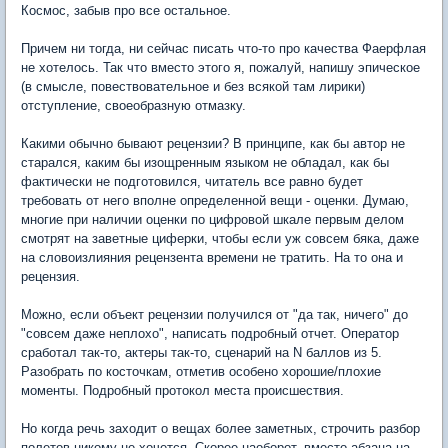
Космос, забыв про все остальное.
Причем ни тогда, ни сейчас писать что-то про качества Фаерфлая
не хотелось. Так что вместо этого я, пожалуй, напишу эпическое
(в смысле, повествовательное и без всякой там лирики)
отступление, своеобразную отмазку.
Какими обычно бывают рецензии? В принципе, как бы автор не
старался, каким бы изощренным языком не обладал, как бы
фактически не подготовился, читатель все равно будет
требовать от него вполне определенной вещи - оценки. Думаю,
многие при наличии оценки по цифровой шкале первым делом
смотрят на заветные циферки, чтобы если уж совсем бяка, даже
на словоизлияния рецензента времени не тратить. На то она и
рецензия.
Можно, если объект рецензии получился от "да так, ничего" до
"совсем даже неплохо", написать подробный отчет. Оператор
сработал так-то, актеры так-то, сценарий на N баллов из 5.
Разобрать по косточкам, отметив особено хорошие/плохие
моменты. Подробный протокол места происшествия.
Но когда речь заходит о вещах более заметных, строчить разбор
полетов никому не хочется. Скорее наоборот, вместо абзаца на