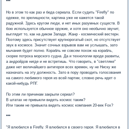
***
Но в этом то как раз и беда сериала. Если судить "Firefly" по
одежке, по зрелищности, картина уже не кажется такой
радужной. Здесь кругом люди, и нет иных разумных существ. В
бою используется обычное оружие, и хотя оно необычно звучит,
выглядит то, как на диком Западе. Жанр - космический вестерн.
Поэтому здесь присутствует крупнорогатый скот, но отсутствует
звук в космосе. Значит сочных взрывов вам не услышать, зато
мычания будет полно. Корабль не совсем похож на корабль,
скорее потроха морского судна. Да и технологии вроде развиты,
а андройдов нигде и не встретишь. Что говорить, в "светляке"
даже нет величайшего антигероя всех времен, ну не Ниску же
назначать на эту должность. Зато в пору проводить голосования
на самого любимого героя из всей партии, словно речь идет о
какой-нибудь РПГ.
По этим ли причинам закрыли сериал?
В штатах не привыкли видеть космос таким?
Или таким не привыкла видеть космос компания 20-век Fox?
***
"Я влюбился в Firefly. Я влюбился в своего героя. Я влюбился в