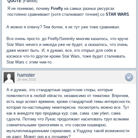
QUOTE
(Fallout)
Я не понимаю, почему
Firefly
на самых разных ресурсах
постоянно сравнивают (хотя сталкивают точнее) со
STAR WARS
.
А можно я отвечу? Тем более, я их тут уже тоже сравнивал.
Все очень просто: до Firefly/Serenity многим казалось, что круче
Star Wars ничего и никогда уже не будет, а оказалось, что очень
даже может быть. И, я думаю, все, кто открыл для себя в
космосе что-то другое кроме Star Wars, тоже будет сталкивать
Star Wars с этим чем-то.
hamster
29 янв 2010
А я думаю, это стандартные задротские споры, которые
появляются в любой области, независимо от тематики. Впрочем,
есть еще аспект времени, кроме стандартной темы интересности,
которая по-настоящему неинтересна  посмотреть можно все. Тут
как в анекдоте про продавца кур: сам, сама  сам убил, сама
сдохла. Потому что Лукас продолжает насиловать труп всякими
сомнительными трилогиями и, что совсем кошмарно,
мультипликационными сериалами, а Уэддону такой возможности
не дают. Может оно и к лучшему?