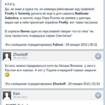
P.P.P.S.
Да, не знаю в курсе ли, но команда работавшая над графикой
Firefly
&
Serenity
делала её ещё и для сериала
Battlestar
Galactica
, в пилоте, кода Лора Розлин на приёме у доктора,
видно как в небе пролетает кораблик
Firefly
, вот такая пасхалка.
В сериале
Bones
один из персонажей говорит что-то типа "не
хочу пропустить очередную серию Светлячка"
Это сообщение отредактировано
Fallout
- 29 января 2010 | 00:31
Zhuckoff
29 янв 2010
Кстати, можно порадоваться хотя бы Натана Филиона  у него с
Каслом все хорошо. А вот у Уэдона очередной сериал закрыли
Это сообщение отредактировано
Zhuckoff
- 29 января 2010 | 01:54
Ken
29 янв 2010