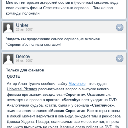
Мне вот интересен актерский состав в (неснятом) сиквеле, ведь
если считать фильм Серенети частью сериала... Там же пол
команды положили!
Unker
25 авг 2007
Увидеть бы продолжение самого сериала,не включая
"Серенити",с полным составом!
Bercov
08 окт 2007
Только для фанатов
QUOTE
Актер Алан Тудвик сообщил сайту
Moviehole
, что студия
Universal Pictures
рассматривает вопрос о выпуске нового
фильма про экипаж звездолета
«Серенити»
. Оказывается,
несмотря на провал в прокате,
«Serenity»
влет уходит на DVD.
Аналогичная судьба, кстати, была и у сериала
«Светлячок»
,
чьим сивелом являлся
«Миссия Серенити»
. Все актеры готовы
в любой момент вернуться в команду, ожидают там и режиссера
Джосса Уэдона. Правда, если фильм все же состоится, в прокат
его никто выпускать не будет. Картина сразу пойдет на DVD. Ну