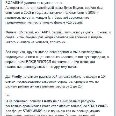
БОЛЬШИМ удивлением узнали что:
Автором является нелюбимый нами Джос Ведон, сериал был
снят еще в 2002 и тогда же закончен, фильм снят в 2005 и
является, по сути, концом (сплёвываю) сериала, что
продолжения нет, есть только фильм +15 серий.
Фильм +15 серий, но КАКИХ серий... лучше их увидеть... снова, и
снова, и так каждый раз когда хреновое настроение и видеть
никого и ничего не хочется, только их.
Вот еще что, друг выписал себе сериал и мы в последствии
подсадили на него еще несколько человек, и вот тут парадокс, в
сериал либо ВЛЮБЛЯЮТСЯ без памяти, либо остаются
полностью равнодушными, по другому никак.
Да,
Firefly
по самым разным рейтингам стабильно входит в 10
самых несправедливо закрытых сериалов, среднем же, по
разным рейтингам он занимает места от 1 до 25.
P.S.
Я не понимаю, почему
Firefly
на самых разных ресурсах
постоянно сравнивают (хотя сталкивают точнее) со
STAR WARS
.
Как фанат
STAR WARS
я не понимаю как их вообще можно
сравнивать исходя из того кто лучше (душевнее вернее).