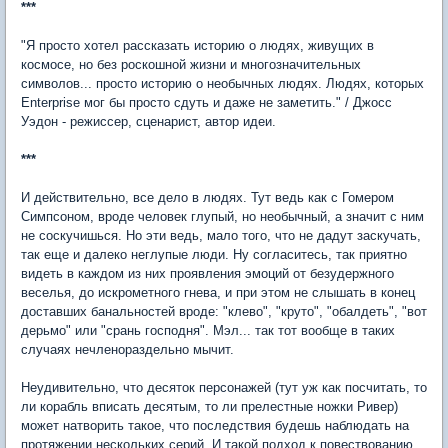
***
"Я просто хотел рассказать историю о людях, живущих в
космосе, но без роскошной жизни и многозначительных
символов... просто историю о необычных людях. Людях, которых
Enterprise мог бы просто сдуть и даже не заметить." / Джосс
Уэдон - режиссер, сценарист, автор идеи.
***
И действительно, все дело в людях. Тут ведь как с Гомером
Симпсоном, вроде человек глупый, но необычный, а значит с ним
не соскучишься. Но эти ведь, мало того, что не дадут заскучать,
так еще и далеко неглупые люди. Ну согласитесь, так приятно
видеть в каждом из них проявления эмоций от безудержного
веселья, до искрометного гнева, и при этом не слышать в конец
доставших банальностей вроде: "клево", "круто", "обалдеть", "вот
дерьмо" или "срань господня". Мэл... так тот вообще в таких
случаях нечленораздельно мычит.
Неудивительно, что десяток персонажей (тут уж как посчитать, то
ли корабль вписать десятым, то ли прелестные ножки Ривер)
может натворить такое, что последствия будешь наблюдать на
протяжении нескольких серий. И такой подход к повествованию