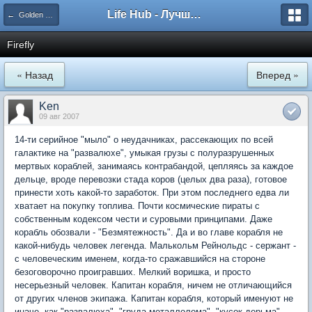
Life Hub - Лучшие компьютерные игры мира
← Golden Globes представляет
Firefly
« Назад
Вперед »
Ken
09 авг 2007
14-ти серийное "мыло" о неудачниках, рассекающих по всей
галактике на "развалюхе", умыкая грузы с полуразрушенных
мертвых кораблей, занимаясь контрабандой, цепляясь за каждое
дельце, вроде перевозки стада коров (целых два раза), готовое
принести хоть какой-то заработок. При этом последнего едва ли
хватает на покупку топлива. Почти космические пираты с
собственным кодексом чести и суровыми принципами. Даже
корабль обозвали - "Безмятежность". Да и во главе корабля не
какой-нибудь человек легенда. Малькольм Рейнольдс - сержант -
с человеческим именем, когда-то сражавшийся на стороне
безоговорочно проигравших. Мелкий воришка, и просто
несерьезный человек. Капитан корабля, ничем не отличающийся
от других членов экипажа. Капитан корабля, который именуют не
иначе, как "развалюха", "груда металлолома", "кусок дерьма",