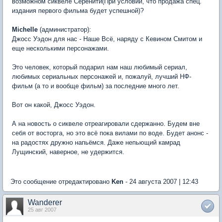
возможном сиквеле Серенити(При условии, что продажа спец.
издания первого фильма будет успешной)?
Michelle
(администратор):
Джосс Уэдон для нас - Наше Всё, наряду с Кевином Смитом и
еще несколькими персонажами.
Это человек, который подарил нам наш любимый сериал,
любимых сериальных персонажей и, пожалуй, лучший НФ-
фильм (а то и вообще фильм) за последние много лет.
Вот он какой, Джосс Уэдон.
А на новость о сиквеле отреагировали сдержанно. Будем вне
себя от восторга, но это всё пока вилами по воде. Будет анонс -
на радостях дружно напьёмся. Даже непьющий камрад
Лущинский, наверное, не удержится.
Это сообщение отредактировано
Ken
- 24 августа 2007 | 12:43
Wanderer
25 авг 2007