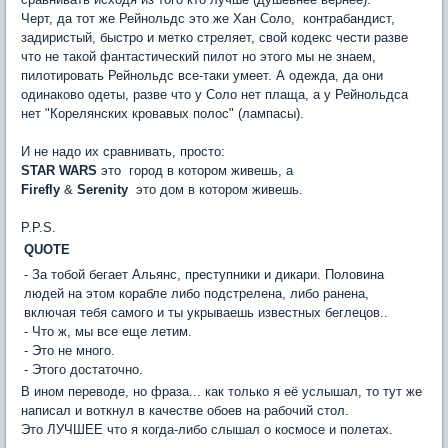
Черт, да тот же Рейнольдс это же Хан Соло,  контрабандист,
задиристый, быстро и метко стреляет, свой кодекс чести разве
что не такой фантастический пилот но этого мы не знаем,
пилотировать Рейнольдс все-таки умеет. А одежда, да они
одинаково одеты, разве что у Соло нет плаща, а у Рейнольдса
нет "Корелянских кровавых полос" (лампасы).
И не надо их сравнивать, просто:
STAR WARS
это  город в котором живешь, а
Firefly
&
Serenity
 это дом в котором живешь.
P.P.S.
QUOTE
- За тобой бегает Альянс, преступники и дикари. Половина
людей на этом корабле либо подстрелена, либо ранена,
включая тебя самого и ты укрываешь известных беглецов..
- Что ж, мы все еще летим.
- Это не много.
- Этого достаточно.
В ином переводе, но фраза... как только я её услышал, то тут же
написал и воткнул в качестве обоев на рабочий стол.
Это ЛУЧШЕЕ что я когда-либо слышал о космосе и полетах.