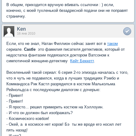
В общем, приходится вручную вбивать ссылочки : ) если,
конечно, с моей тухленькой безадресной подачи они не поправят
страничку.
Ken
16 янв 2010
Если, кто не знал, Натан Филлион сейчас занят вот в
таком
сериале.
Castle
 это фамилия писателя детективов, который от
недостатка фантазии подвязался доктором Ватсоном к
симпотичной женщине-детективу 
Кейт Беккетт
.
Веселенький такой сериал: 6 серия 2-го эпизода началась с того,
что я чуть не подавился, когда в лучших традициях Рэмбо и
Коммандоса Рик Кастл разрядился в костюм Малькольма
Рейнольдса с последующим диалогом с дочерью:
- Привет!
- Привет!
- Я просто... решил примерить костюм на Хэллоуин.
- И что он должен был изображать?
- Космического ковбоя!
- Окей, а  в космосе нет коров! Бэ  ты же вроде его носил лет
пять назад!
- И что?