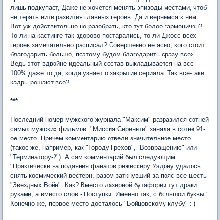
лишь подкупает, Даже не хочется менять эпизоды местами, чтоб
не терять нити развития главных героев. Да и вернемся к ним.
Вот уж действительно не разобрать, кто тут более гармоничен?
То ли на кастинге так здорово постарались, то ли Джосс всех
героев замечательно расписал? Совершенно не ясно, кого стоит
благодарить больше, поэтому будем благодарить сразу всех.
Ведь этот вдвойне идеальный состав выкладывается на все
100% даже тогда, когда узнает о закрытии сериала. Так все-таки
кадры решают все?
***
Последний номер мужского журнала "Максим" разразился сотней
самых мужских фильмов. "Миссия Серенити" заняла в сотне 91-
ое место. Причем комментарию отвели значительное место
(такое же, например, как "Городу Грехов", "Возвращению" или
"Терминатору-2"). А сам комментарий был следующим:
"Практически на подаяния фанатов режиссеру Уэдону удалось
снять космический вестерн, разом заткнувший за пояс все шесть
"Звездных Войн". Как? Вместо лазерной бутафории тут драки
руками, а вместо слов - Поступки. Именно так, с большой буквы."
Конечно же, первое место досталось "Бойцовскому клубу" : )