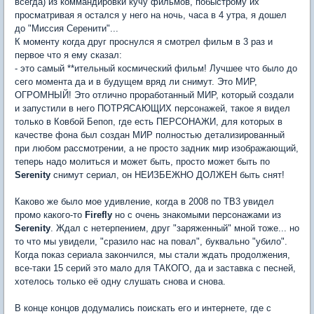
всегда) из коммандировки кучу фильмов, побыстрому их
просматривая я остался у него на ночь, часа в 4 утра, я дошел
до "Миссия Серенити"...
К моменту когда друг проснулся я смотрел фильм в 3 раз и
первое что я ему сказал:
- это самый **ительный космический фильм! Лучшее что было до
сего момента да и в будущем вряд ли снимут. Это МИР,
ОГРОМНЫЙ! Это отлично проработанный МИР, который создали
и запустили в него ПОТРЯСАЮЩИХ персонажей, такое я видел
только в Ковбой Бепоп, где есть ПЕРСОНАЖИ, для которых в
качестве фона был создан МИР полностью детализированный
при любом рассмотрении, а не просто задник мир изображающий,
теперь надо молиться и может быть, просто может быть по
Serenity
снимут сериал, он НЕИЗБЕЖНО ДОЛЖЕН быть снят!
Каково же было мое удивление, когда в 2008 по ТВ3 увидел
промо какого-то
Firefly
но с очень знакомыми персонажами из
Serenity
. Ждал с нетерпением, друг "заряженный" мной тоже... но
то что мы увидели, "сразило нас на повал", буквально "убило".
Когда показ сериала закончился, мы стали ждать продолжения,
все-таки 15 серий это мало для ТАКОГО, да и заставка с песней,
хотелось только её одну слушать снова и снова.
В конце концов додумались поискать его и интернете, где с