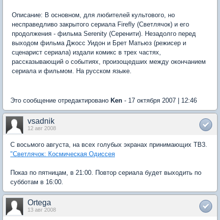
Описание: В основном, для любителей культового, но
несправедливо закрытого сериала Firefly (Светлячок) и его
продолжения - фильма Serenity (Серенити). Незадолго перед
выходом фильма Джосс Уидон и Брет Матьюз (режисер и
сценарист сериала) издали комикс в трех частях,
рассказывающий о событиях, произощедших между окончанием
сериала и фильмом. На русском языке.
Это сообщение отредактировано
Ken
- 17 октября 2007 | 12:46
vsadnik
12 авг 2008
С восьмого августа, на всех голубых экранах принимающих ТВ3.
"Светлячок: Космическая Одиссея
Показ по пятницам, в 21:00. Повтор сериала будет выходить по
субботам в 16:00.
Ortega
13 авг 2008