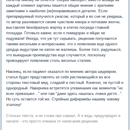
каждый элемент картины пишется общее мнение с краткими
заметками о наиболее (не)понравившихся деталях. Если
препарируемый получился ужасом, который и во сне не увидишь,
то автор разливается своим чувством юмора и потоками желчи,
выставляя безобразную жертву в клетке посреди главной
площади. Готовьте камни, если о помидорах и яйцах не
подумали! Иногда, что уж тут скрывать, рецензии получаются
такими веселыми и интересными, что о появлении еще одного
уродца индустрии ни капли не жалеешь. Более того, радуешься,
что выкидыши производства еще случаются, поскольку
провоцируют появление столь веселых статеек.
Наконец, если пациент оказался по мнению автора шедевром,
статья будет представлять из себя растекающийся во все
стороны текстовый мед, сладкий и лестный. Конечно, не пустой и
однородный. Наверняка встретятся упоминания как моментов "но
всех превзошел..." или там "даже здесь нашлась ложка дегтя...".
Но суть остается той же. Стройные дифирамбы нашему новому
эталону!
Столько текста, а ни слова про сериал. А я ведь предупредил в
начале - это просто отмазка от написания рецензии.