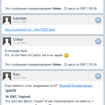
Это сообщение отредактировано
Unker
- 21 августа 2007 | 00:59
hamster
21 авг 2007
http://community.liv...efly/70353.html
Unker
21 авг 2007
Благодарствую.
PS: но the Hero of Canton так и не нашёл
Это сообщение отредактировано
Unker
- 21 августа 2007 | 20:24
Ken
24 авг 2007
Еще немного слов, выдранных из КГ
"Мнений Всеяредакции"
:
QUOTE
№ 2567, Yuginn6
:
Кто для вас Джосс Уэдон? И как отреагировали на новость о