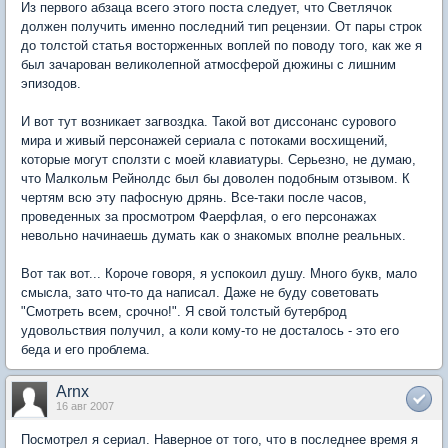
Из первого абзаца всего этого поста следует, что Светлячок
должен получить именно последний тип рецензии. От пары строк
до толстой статья восторженных воплей по поводу того, как же я
был зачарован великолепной атмосферой дюжины с лишним
эпизодов.
И вот тут возникает загвоздка. Такой вот диссонанс сурового
мира и живый персонажей сериала с потоками восхищений,
которые могут сползти с моей клавиатуры. Серьезно, не думаю,
что Малкольм Рейнолдс был бы доволен подобным отзывом. К
чертям всю эту пафосную дрянь. Все-таки после часов,
проведенных за просмотром Фаерфлая, о его персонажах
невольно начинаешь думать как о знакомых вполне реальных.
Вот так вот... Короче говоря, я успокоил душу. Много букв, мало
смысла, зато что-то да написал. Даже не буду советовать
"Смотреть всем, срочно!". Я свой толстый бутерброд
удовольствия получил, а коли кому-то не досталось - это его
беда и его проблема.
Arnx
16 авг 2007
Посмотрел я сериал. Наверное от того, что в последнее время я