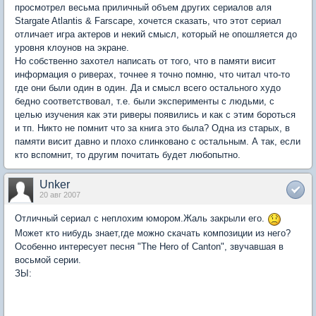
просмотрел весьма приличный объем других сериалов аля
Stargate Atlantis & Farscape, хочется сказать, что этот сериал
отличает игра актеров и некий смысл, который не опошляется до
уровня клоунов на экране.
Но собственно захотел написать от того, что в памяти висит
информация о риверах, точнее я точно помню, что читал что-то
где они были один в один. Да и смысл всего остального худо
бедно соответствовал, т.е. были эксперименты с людьми, с
целью изучения как эти риверы появились и как с этим бороться
и тп. Никто не помнит что за книга это была? Одна из старых, в
памяти висит давно и плохо слинковано с остальным. А так, если
кто вспомнит, то другим почитать будет любопытно.
Unker
20 авг 2007
Отличный сериал с неплохим юмором.Жаль закрыли его.
Может кто нибудь знает,где можно скачать композиции из него?
Особенно интересует песня "The Hero of Canton", звучавшая в
восьмой серии.
ЗЫ: