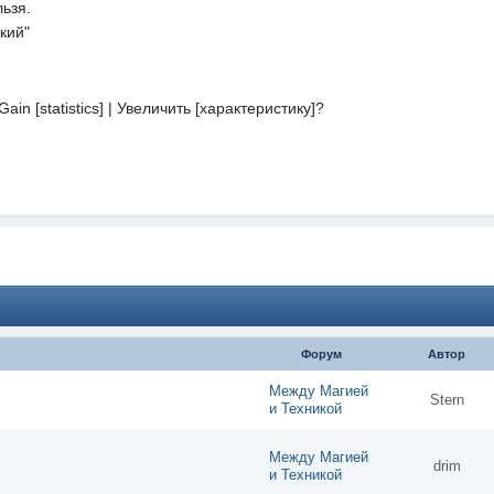
льзя.
кий"
ain [statistics] | Увеличить [характеристику]?
Форум
Автор
Между Магией
Stern
и Техникой
Между Магией
drim
и Техникой