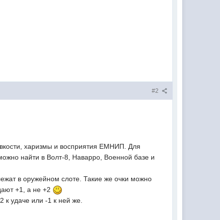
#2
овкости, харизмы и восприятия ЕМНИП. Для
ожно найти в Волт-8, Наварро, Военной базе и
лежат в оружейном слоте. Такие же очки можно
дают +1, а не +2
к удаче или -1 к ней же.