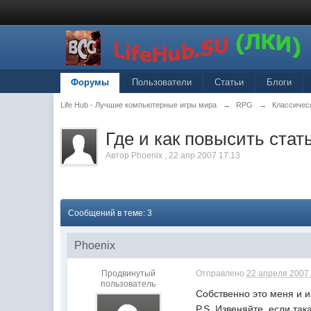
Форумы
Пользователи
Статьи
Блоги
Life Hub - Лучшие компьютерные игры мира
→
RPG
→
Классическ
Где и как повысить стат
Автор
Phoenix
,
22 апр 2007 17:13
Сообщений в теме: 3
Phoenix
Продвинутый
Отправлено
22 апреля 2007 
пользователь
Собственно это меня и 
P.S. Извеняйте, если так