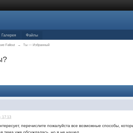
Галерея
Файлы
ие Fallout
→
Ты — Избранный
ы?
- 17:13
интересует, перечислите пожалуйста все возможные способы, котор
ая тема уже обсуждалась, но я не нашел...