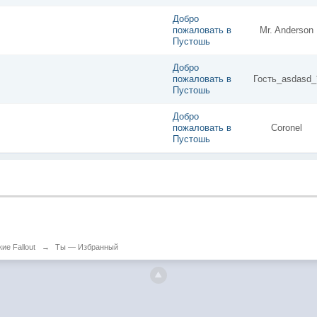
Добро
пожаловать в
Mr. Anderson
Пустошь
Добро
пожаловать в
Гость_asdasd_
Пустошь
Добро
пожаловать в
Coronel
Пустошь
ие Fallout
→
Ты — Избранный