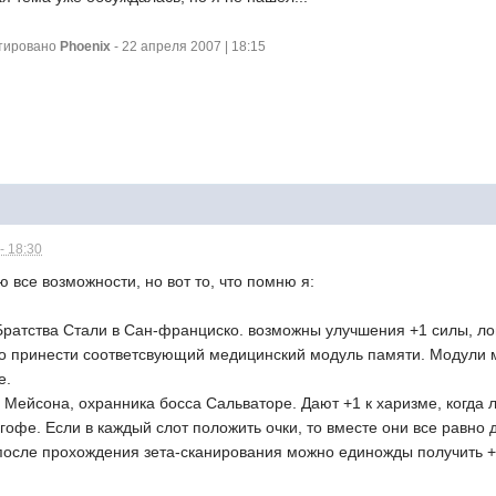
ктировано
Phoenix
- 22 апреля 2007 | 18:15
- 18:30
ю все возможности, но вот то, что помню я:
Братства Стали в Сан-франциско. возможны улучшения +1 силы, л
о принести соответсвующий медицинский модуль памяти. Модули м
е.
Мейсона, охранника босса Сальваторе. Дают +1 к харизме, когда 
лгофе. Если в каждый слот положить очки, то вместе они все равно 
 после прохождения зета-сканирования можно единожды получить +2 