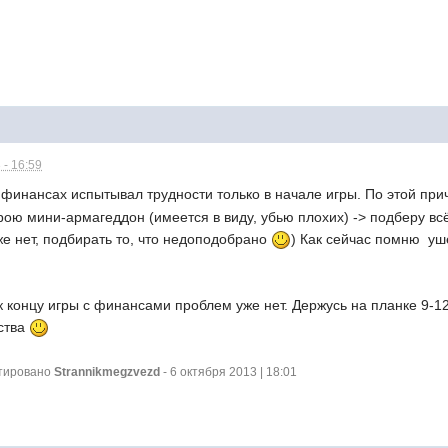
 - 16:59
финансах испытывал трудности только в начале игры. По этой пр
рою мини-армагеддон (имеется в виду, убью плохих) -> подберу всё, 
уже нет, подбирать то, что недоподобрано
) Как сейчас помню  у
к концу игры с финансами проблем уже нет. Держусь на планке 9-12
ства
ктировано
Strannikmegzvezd
- 6 октября 2013 | 18:01