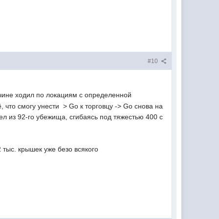
#10
ичине ходил по локациям с определенной
что смогу унести  > Go к торговцу -> Go снова на
шел из 92-го убежища, сгибаясь под тяжестью 400 с
 тыс. крышек уже безо всякого