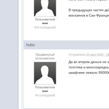
В предыдущих частях ден
магазинов в Сан-Францис
Пользователи
454 сообщений
hobo
Продвинутый
Отправлено
20 мая 2009 - 1
пользователь
Да во втором деньги не 
толстяка и многозарядны
шкафчике лежало 95000(и
Пользователи
44 сообщений