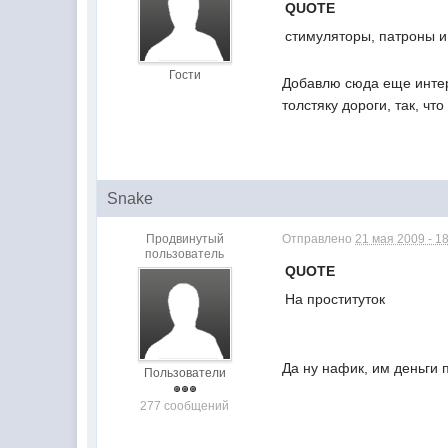
QUOTE
стимуляторы, патроны и
Гости
Добавлю сюда еще интер
толстяку дороги, так, ч
Snake
Продвинутый
Отправлено
21 мая 2009 - 1
пользователь
QUOTE
На проституток
Да ну нафик, им деньги 
Пользователи
277 сообщений