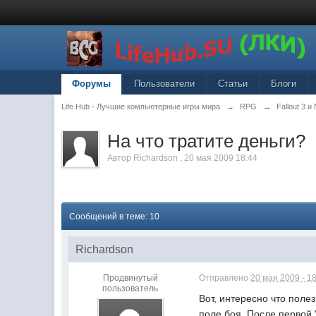
Форумы
Пользователи
Статьи
Блоги
Life Hub - Лучшие компьютерные игры мира
→
RPG
→
Fallout 3 
На что тратите деньги?
Автор
Richardson
,
20 мая 2009 18:44
Сообщений в теме: 10
Richardson
Продвинутый
Отправлено
20 мая 2009 - 1
пользователь
Вот, интересно что полез
поле боя. После первой 