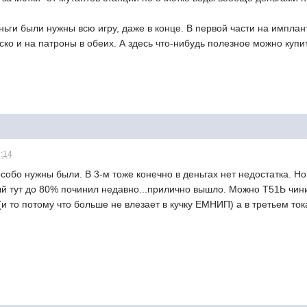
ьги были нужны всю игру, даже в конце. В первой части на имплан
ко и на патроны в обеих. А здесь что-нибудь полезное можно купи
9:14
особо нужны были. В 3-м тоже конечно в деньгах нет недостатка. Н
й тут до 80% починил недавно...прилично вышло. Можно Т51Ь чинит
 то потому что больше не влезает в кучку ЕМНИП) а в третьем ток