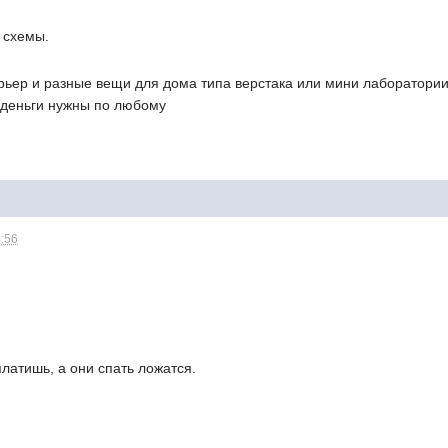
 схемы.
ьер и разные вещи для дома типа верстака или мини лаборатории,
то деньги нужны по любому
8:56
платишь, а они спать ложатся.