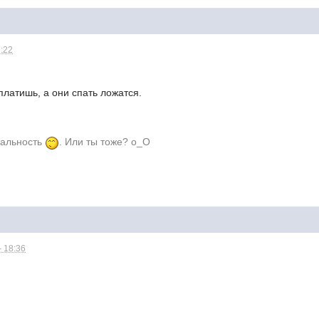
9:22
платишь, а они спать ложатся.
еальность
. Или ты тоже? o_O
- 18:36