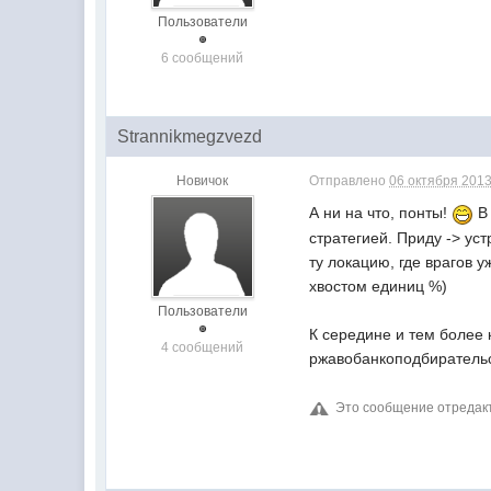
Пользователи
6 сообщений
Strannikmegzvezd
Новичок
Отправлено
06 октября 2013
А ни на что, понты!
В 
стратегией. Приду -> уст
ту локацию, где врагов 
хвостом единиц %)
Пользователи
К середине и тем более 
4 сообщений
ржавобанкоподбиратель
Это сообщение отреда