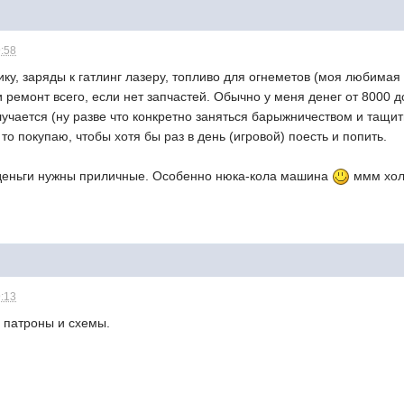
9:58
ку, заряды к гатлинг лазеру, топливо для огнеметов (моя любимая
 ремонт всего, если нет запчастей. Обычно у меня денег от 8000 д
учается (ну разве что конкретно заняться барыжничеством и тащить
 то покупаю, чтобы хотя бы раз в день (игровой) поесть и попить.
  деньги нужны приличные. Особенно нюка-кола машина
ммм хол
9:13
 патроны и схемы.