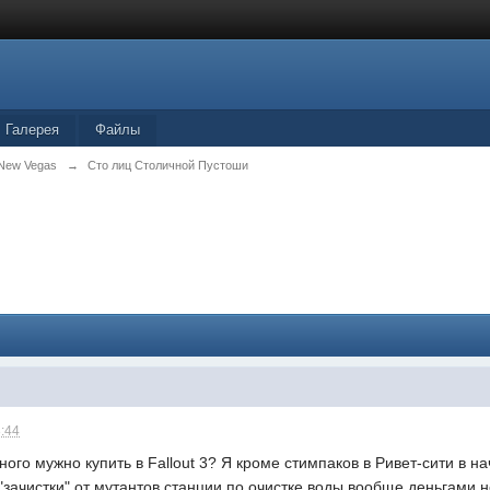
Галерея
Файлы
и New Vegas
→
Сто лиц Столичной Пустоши
8:44
ного мужно купить в Fallout 3? Я кроме стимпаков в Ривет-сити в н
"зачистки" от мутантов станции по очистке воды вообще деньгами н