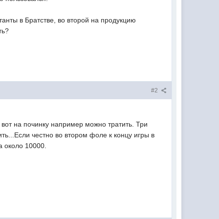
танты в Братстве, во второй на продукцию
ть?
#2
о вот на починку например можно тратить. Три
ь...Если честно во втором фоле к концу игры в
а около 10000.