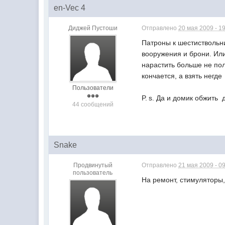
en-Vec 4
Диджей Пустоши
Отправлено
20 мая 2009 - 1
Патроны к шестиствольни
вооружения и брони. Или
нарастить больше не пол
кончается, а взять негде 
Пользователи
P. s. Да и домик обжить
44 сообщений
Snake
Продвинутый
Отправлено
21 мая 2009 - 0
пользователь
На ремонт, стимуляторы,