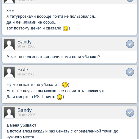
20 окт 2003
хмм
я татуировками вообще почти не пользовался...
да и лечилками не особо...
вот поэтому денег и хватало
)
Sandy
20 окт 2003
А как не пользоваться лечилками если убивают?
BAD
20 окт 2003
Ну меня как-то не убивали...
)
Есть же пауза, там можно все посчитать. прикинуть...
Да и смерть в PS:T ничто
)
Sandy
20 окт 2003
а меня убивают
а потом влом каждый раз бежать с определенной точки до
нужного места