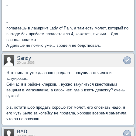
-
-
-
-
попадаешь в лабиринт Lady of Pain, а там есть молот, который по
выходе бех проблем продается за 4, кажется, тысячи... Для
начала неплохо...
А дальше не помню уже... вроде я не бедствовал...
Sandy
20 окт 2003
Я тот молот уже дааавно продала... накупила лечилок и
татуировок.
Сейчас я в районе клерков... нужно закупиться квестовыми
вещами в магазинчике, а бабок нет, где б взять денежку? очень
нужно!
p.s. кстати шоб продать хорошо тот молот, его опознать надо, я
его чуть было за копейку не продала, хорошо вовремя заметила
что он не опознан.
BAD