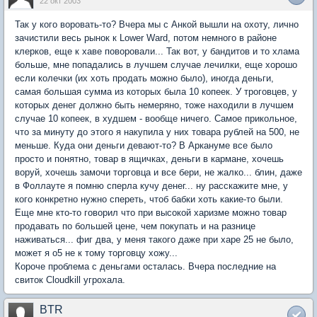
22 окт 2003
Так у кого воровать-то? Вчера мы с Анкой вышли на охоту, лично
зачистили весь рынок к Lower Ward, потом немного в районе
клерков, еще к хаве поворовали... Так вот, у бандитов и то хлама
больше, мне попадались в лучшем случае лечилки, еще хорошо
если колечки (их хоть продать можно было), иногда деньги,
самая большая сумма из которых была 10 копеек. У троговцев, у
которых денег должно быть немеряно, тоже находили в лучшем
случае 10 копеек, в худшем - вообще ничего. Самое прикольное,
что за минуту до этого я накупила у них товара рублей на 500, не
меньше. Куда они деньги девают-то? В Аркануме все было
просто и понятно, товар в ящичках, деньги в кармане, хочешь
воруй, хочешь замочи торговца и все бери, не жалко... блин, даже
в Фоллауте я помню сперла кучу денег... ну расскажите мне, у
кого конкретно нужно спереть, чтоб бабки хоть какие-то были.
Еще мне кто-то говорил что при высокой харизме можно товар
продавать по большей цене, чем покупать и на разнице
наживаться... фиг два, у меня такого даже при харе 25 не было,
может я о5 не к тому торговцу хожу...
Короче проблема с деньгами осталась. Вчера последние на
свиток Cloudkill угрохала.
BTR