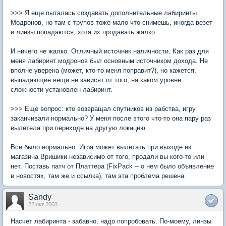
>>> Я еще пыталась создавать дополнительные лабиринты
Модронов, но там с трупов тоже мало что снимешь, иногда везет
и линзы попадаются, хотя их продавать жалко...
И ничего не жалко. Отличный источник наличности. Как раз для
меня лабиринт модронов был основным источником дохода. Не
вполне уверена (может, кто-то меня поправит?), но кажется,
выпадающие вещи не зависят от того, на каком уровне
сложности установлен лабиринт.
>>> Еще вопрос: кто возвращал спутников из рабства, игру
заканчивали нормально? У меня после этого что-то она пару раз
вылетела при переходе на другую локацию.
Все было нормально. Игра может вылетать при выходе из
магазина Вришики независимо от того, продали вы кого-то или
нет. Поставь патч от Платтера (FixPack -- о нем было объявление
в новостях, там же и ссылка), там эта проблема решена.
Sandy
22 окт 2003
Насчет лабиринта - забавно, надо попробовать. По-моему, линзы