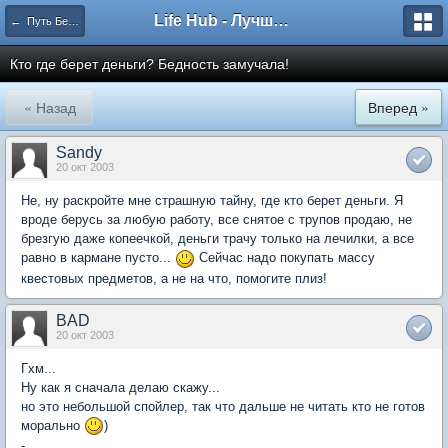
Life Hub - Лучшие компьютерные игры мира
← Путь Безымянного
Кто где берет деньги? Бедность замучала!
« Назад
Вперед »
Sandy
20 окт 2003
Не, ну раскройте мне страшную тайну, где кто берет деньги. Я
вроде берусь за любую работу, все снятое с трупов продаю, не
брезгую даже копеечкой, деньги трачу только на лечилки, а все
равно в кармане пусто...
Сейчас надо покупать массу
квестовых предметов, а не на что, помогите плиз!
BAD
20 окт 2003
Гхм...
Ну как я сначала делаю скажу...
но это небольшой спойлер, так что дальше не читать кто не готов
морально
)
-