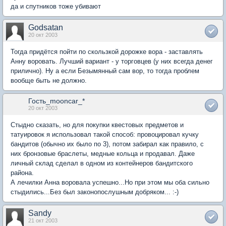
да и спутников тоже убивают
Godsatan
20 окт 2003
Тогда придётся пойти по скользкой дорожке вора - заставлять
Анну воровать. Лучший вариант - у торговцев (у них всегда денег
прилично). Ну а если Безымянный сам вор, то тогда проблем
вообще быть не должно.
Гость_mooncar_*
20 окт 2003
Стыдно сказать, но для покупки квестовых предметов и
татуировок я использовал такой способ: провоцировал кучку
бандитов (обычно их было по 3), потом забирал как правило, с
них бронзовые браслеты, медные кольца и продавал. Даже
личный склад сделал в одном из контейнеров бандитского
района.
А лечилки Анна воровала успешно...Но при этом мы оба сильно
стыдились...Без был законопослушным добряком... :-)
Sandy
21 окт 2003