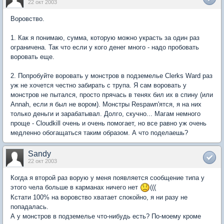
22 окт 2003
Воровство.
1. Как я понимаю, сумма, которую можно украсть за один раз
ограничена. Так что если у кого денег много - надо пробовать
воровать еще.
2. Попробуйте воровать у монстров в подземелье Clerks Ward раз
уж не хочется честно забирать с трупа. Я сам воровать у
монстров не пытался, просто прячась в тенях бил их в спину (или
Annah, если я был не вором). Монстры Respawn'ятся, я на них
только деньги и зарабатывал. Долго, скучно... Магам немного
проще - Cloudkill очень и очень помогает, но все равно уж очень
медленно обогащаться таким образом. А что поделаешь?
Sandy
22 окт 2003
Когда я второй раз ворую у меня появляется сообщение типа у
этого чела больше в карманах ничего нет
(((
Кстати 100% на воровство хватает спокойно, я ни разу не
попадалась.
А у монстров в подземелье что-нибудь есть? По-моему кроме