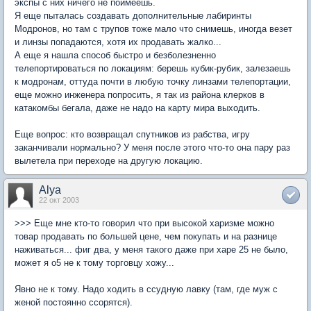
экспы с них ничего не поимеешь.
Я еще пыталась создавать дополнительные лабиринты
Модронов, но там с трупов тоже мало что снимешь, иногда везет
и линзы попадаются, хотя их продавать жалко...
А еще я нашла способ быстро и безболезненно
телепортироваться по локациям: берешь кубик-рубик, залезаешь
к модронам, оттуда почти в любую точку линзами телепортации,
еще можно инженера попросить, я так из района клерков в
катакомбы бегала, даже не надо на карту мира выходить.
Еще вопрос: кто возвращал спутников из рабства, игру
заканчивали нормально? У меня после этого что-то она пару раз
вылетела при переходе на другую локацию.
Alya
22 окт 2003
>>> Еще мне кто-то говорил что при высокой харизме можно
товар продавать по большей цене, чем покупать и на разнице
наживаться... фиг два, у меня такого даже при харе 25 не было,
может я о5 не к тому торговцу хожу...
Явно не к тому. Надо ходить в ссудную лавку (там, где муж с
женой постоянно ссорятся).