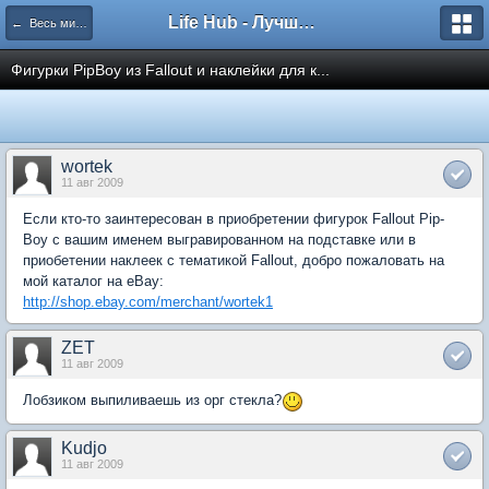
Life Hub - Лучшие компьютерные игры мира
← Весь мир Fallout
Фигурки PipBoy из Fallout и наклейки для к...
wortek
11 авг 2009
Если кто-то заинтересован в приобретении фигурок Fallout Pip-
Boy с вашим именем выгравированном на подставке или в
приобетении наклеек с тематикой Fallout, добро пожаловать на
мой каталог на eBay:
http://shop.ebay.com/merchant/wortek1
ZET
11 авг 2009
Лобзиком выпиливаешь из орг стекла?
Kudjo
11 авг 2009