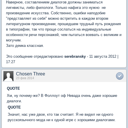
Наверное, составлением диалогов должны заниматься
лигнвисты, либо филологи. Только нафига это нужно  не
произведение искусства. Собственно, ошибки наподобие
"представляет из себя" можно встретить в каждом втором
литературном произведении, прошедшем трудный путь рождения
в типографии, так что проще сослаться на индивидуальные
особенности речи персонажей, чем пытаться воевать с великим и
могучим.
Зато демка классная.
Это сообщение отредактировано
serebransky
- 11 августа 2012 |
17:27
Chosen Three
23 фев 2014
QUOTE
Хм, ну почему-же? В Фоллоут оф Невада очень даже хорошие
диалоги.
QUOTE
Значит, нас уже двое, кто так считает. Я не видел ни одного
русскоязычного мода ни к одной игре с хорошими диалогами.