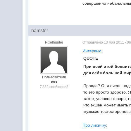
совершенно небанальным
hamster
Pixelhunter
Отправлено
13 мая 2011 - 06
Интервью
:
QUOTE
При всей этой боевито
для себя большой мир
Пользователи
Правда? О, я очень над
7 832 сообщений
то это просто здорово. 
такое, условно говоря, 
что экшен может иметь 
мужские тестостероновы
Про лисичку
: