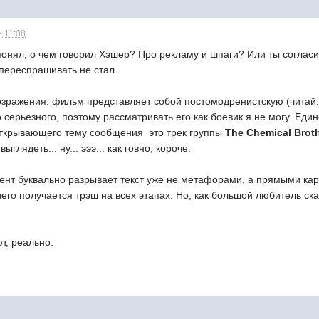
- 11:08
 понял, о чем говорил Хэшер? Про рекламу и шпаги? Или ты согл
переспрашивать не стал.
озражения: фильм представляет собой постомодренистскую (читай: 
го серьезного, поэтому рассматривать его как боевик я не могу. Ед
открывающего тему сообщения  это трек группы
The Chemical Brot
ыглядеть... ну... эээ... как говно, короче.
мент буквально разрывает текст уже не метафорами, а прямыми кар
чего получается трэш на всех этапах. Но, как большой любитель ска
т, реально.