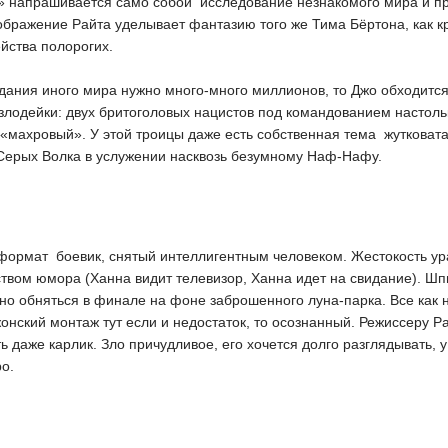
» напрашивается само собой  исследование незнакомого мира и п
оображение Райта уделывает фантазию того же Тима Бёртона, как 
йства полорогих.
дания иного мира нужно много-много миллионов, то Джо обходится
злодейки: двух бритоголовых нацистов под командованием настольк
 «махровый». У этой троицы даже есть собственная тема  жуткова
Серых Волка в услужении насквозь безумному Наф-Нафу.
формат  боевик, снятый интеллигентным человеком. Жестокость 
вством юмора (Ханна видит телевизор, Ханна идет на свидание). Ш
льно обняться в финале на фоне заброшенного луна-парка. Все как
нский монтаж тут если и недостаток, то осознанный. Режиссеру Рай
ь даже карлик. Зло причудливое, его хочется долго разглядывать, у
ро.