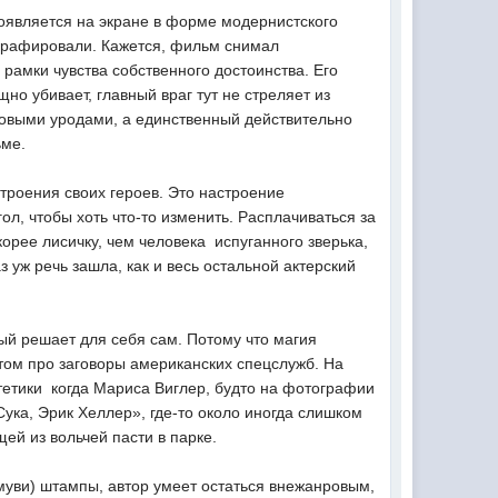
оявляется на экране в форме модернистского
тографировали. Кажется, фильм снимал
 рамки чувства собственного достоинства. Его
но убивает, главный враг тут не стреляет из
рковыми уродами, а единственный действительно
ьме.
роения своих героев. Это настроение 
л, чтобы хоть что-то изменить. Расплачиваться за
орее лисичку, чем человека  испуганного зверька,
 уж речь зашла, как и весь остальной актерский
ый решает для себя сам. Потому что магия
ом про заговоры американских спецслужб. На
етики  когда Мариса Виглер, будто на фотографии
ука, Эрик Хеллер», где-то около иногда слишком
щей из вольчей пасти в парке.
муви) штампы, автор умеет остаться внежанровым,