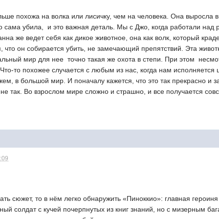
льше похожа на волка или лисич­ку, чем на человека. Она выросла в
то сама убила,  и это важная деталь. Мы с Джо, когда работали на
анна же ведет себя как дикое животное, она как волк, который краде
, что он собирается убить, не замечающий препятствий. Эта живот
льный мир для нее  точно такая же охота в степи. При этом  несм
 Что-то похожее случается с любым из нас, когда нам исполняется
жем, в большой мир. И поначалу кажется, что это так прекрасно и з
 не так. Во взрослом мире сложно и страшно, и все получается совс
:09
ть сюжет, то в нём легко обнаружить «Пиноккио»: главная героиня 
ый солдат с кучей почерпнутых из книг знаний, но с мизерным ба