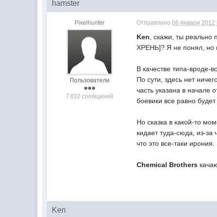
hamster
Pixelhunter
Отправлено
06 января 2012 
Ken
, скажи, ты реально
ХРЕНЬ]? Я не понял, но 
В качестве типа-вроде-в
По сути, здесь нет ниче
Пользователи
часть указана в начале 
7 832 сообщений
боевики все равно будет в
Но сказка в какой-то мо
кидает туда-сюда, из-за 
что это все-таки ирония.
Chemical Brothers
качаю
Ken