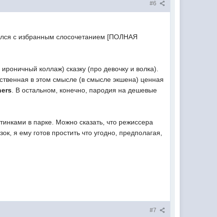
#6
асился с избранным слосочетанием [ПОЛНАЯ
ироничный коллаж) сказку (про девочку и волка).
инственная в этом смысле (в смысле экшена) ценная
hers
. В остальном, конечно, пародия на дешевые
тинками в парке. Можно сказать, что режиссера
зок, я ему готов простить что угодно, предполагая,
#7