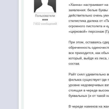
«Ханна» настраивает на
заявления: белые буквы 
действительно очень умн
Пользователи
стилистика далека от «П
7 832 сообщений
огромного пистолета и е
«цирковой» персонаж (Гр
При этом, оставаясь сде
обреченность одиночеств
все приходится, как обыч
который, выйдя из леса,
состав.
Райт снял удивительно в
фильма существует где-
уровне недоверчивых взг
стоящая в череде высоки
буквальных (и от такой 
В череде намеков на жа