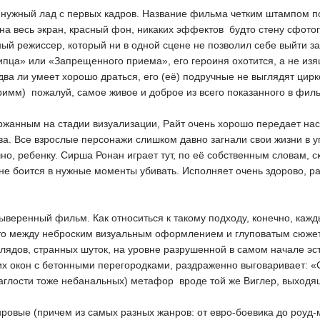
 нужный лад с первых кадров. Название фильма четким штампом п
на весь экран, красный фон, никаких эффектов  будто стену сфо
ый режиссер, который ни в одной сцене не позволил себе выйти за
ипца» или «Запрещенного приема», его героиня охотится, а не изящ
два ли умеет хорошо драться, его (её) подручные не выглядят ци
имм)  пожалуй, самое живое и доброе из всего показанного в фил
ржанным на стадии визуализации, Райт очень хорошо передает наст
а. Все взрослые персонажи слишком давно загнали свои жизни в уго
но, ребенку. Сирша Ронан играет тут, по её собственным словам, ск
 не боится в нужные моменты убивать. Исполняет очень здорово, раз
ыверенный фильм. Как относиться к такому подходу, конечно, кажд
то между неброским визуальным оформлением и глуповатым сюжет
лядов, странных шуток, на уровне разрушенной в самом начале эст
х окон с бетонными перегородками, раздраженно выговаривает: «С
наглости тоже небанальных) метафор  вроде той же Виглер, выходя
нровые (причем из самых разных жанров: от евро-боевика до роуд-