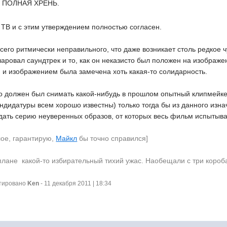
то ПОЛНАЯ ХРЕНЬ.
 ТВ и с этим утверждением полностью согласен.
сего ритмически неправильного, что даже возникает столь редкое ч
аровал саундтрек и то, как он неказисто был положен на изображе
 и изображением была замечена хоть какая-то солидарность.
но должен был снимать какой-нибудь в прошлом опытный клипмейке
андидатуры всем хорошо известны) только тогда бы из данного из
ыдать серию неуверенных образов, от которых весь фильм испытыва
лое, гарантирую,
Майкл
бы точно справился]
плане  какой-то избирательный тихий ужас. Наобещали с три короб
ктировано
Ken
- 11 декабря 2011 | 18:34