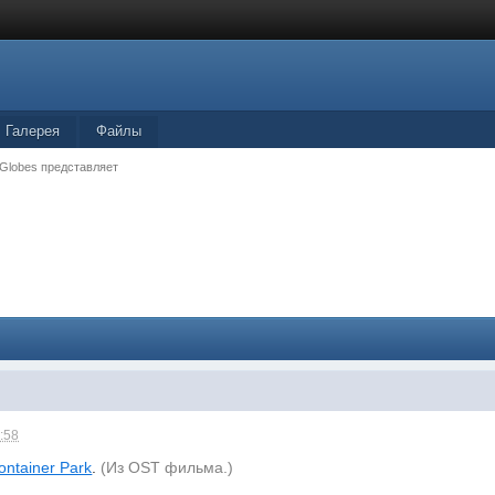
Галерея
Файлы
 Globes представляет
:58
ontainer Park
.
(Из OST фильма.)