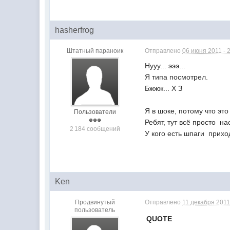
hasherfrog
Штатный параноик
Отправлено
06 июня 2011 - 
Нууу... эээ...
Я типа посмотрел.
Бжжж... Х З
Я в шоке, потому что э
Пользователи
Ребят, тут всё просто  н
2 184 сообщений
У кого есть шпаги  прихо
Ken
Продвинутый
Отправлено
11 декабря 2011
пользователь
QUOTE