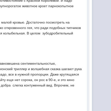
ротивостояние с Красной Королевой. И надо
крупнорогатое животное кроет парнокопытное
 малой кровью. Достаточно посмотреть на
о откровенного гея, что ради подобных типчиков
тая колыбельная. В целом  зубодробительный
уравновешена сентиментальностью,
пионский триллер и волшебная сказка шагают рука
 надо, все в нужной пропорции. Даже крутящаяся
ту еще нет сорока, он рос в 90-е, и это кино
 добра  слегка контуженный вид. Впрочем, не