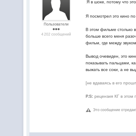
Я в шоке, потому что э
Я посмотрел это кино по
Пользователи
В этом фильме столько в
4 202 сообщений
больше всего меня разоч
фильм, где между звуком
Вывод очевиден, это ки
показывать пальцами, к
выжать все соки, а не в
[не вдаваясь в его прош
P.S:
рецензия КГ в этом 
Это сообщение отреда