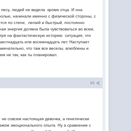
 лесу, людей не видела  кроме отца. И она
д ролью, начинали именно с физической стороны, с
тся по степи,  легкий и быстрый, постоянно
ная энергия должна была чувствоваться во всем,
отря на фантастическую историю  ситуация, что
 шестнадцать или восемнадцать лет. Наступает
амечательно, что там все веселы, влюб­лены и
ем не так, как ты планировал.
#3
 не совсем настоящая девочка, а генетически
гажом эмоционального опыта. Ну а сравнение с