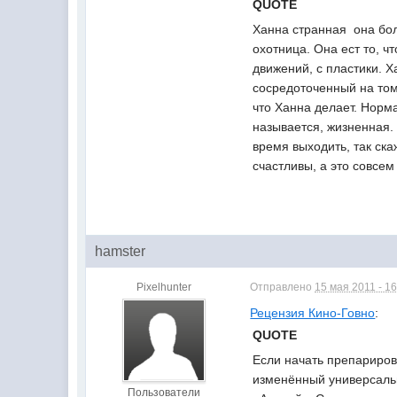
QUOTE
Ханна странная  она бо
охотница. Она ест то, ч
движений, с пластики. Х
сосредоточенный на том
что Ханна делает. Норма
называется, жизненная.
время выходить, так ска
счастливы, а это совсем
hamster
Pixelhunter
Отправлено
15 мая 2011 - 16
Рецензия Кино-Говно
:
QUOTE
Если начать препарирова
изменённый универсальн
Пользователи