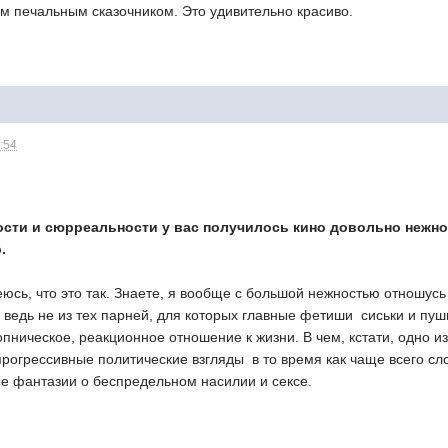
 печальным сказочником. Это удивительно красиво.
:54
сти и сюрреальности у вас получилось кино довольно нежное 
.
еюсь, что это так. Знаете, я вообще с большой нежностью отношус
Я ведь не из тех парней, для которых главные фетиши  сиськи и пуш
гопническое, реакционное отношение к жизни. В чем, кстати, одно и
прогрессивные политические взгляды  в то время как чаще всего 
е фантазии о беспредельном насилии и сексе.