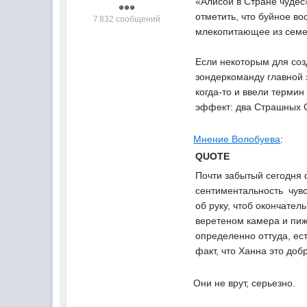
«Алисой в Стране чудес
отметить, что буйное в
7 832 сообщений
млекопитающее из семе
Если некоторым для соз
зондеркоманду главной 
когда-то и ввели термин
эффект: два Страшных 
Мнение Волобуева
:
QUOTE
Почти забытый сегодня 
сентиментальность  чу
об руку, чтоб окончате
веретеном камера и пижо
определенно оттуда, ест
факт, что Ханна это доб
Они не врут, серьезно.