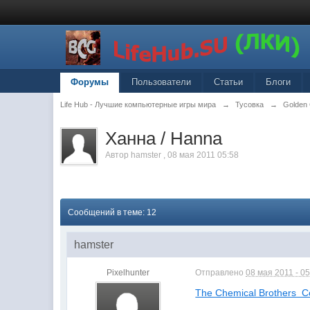
Форумы
Пользователи
Статьи
Блоги
Life Hub - Лучшие компьютерные игры мира
→
Тусовка
→
Golden
Ханна / Hanna
Автор
hamster
,
08 мая 2011 05:58
Сообщений в теме: 12
hamster
Pixelhunter
Отправлено
08 мая 2011 - 05
The Chemical Brothers  C