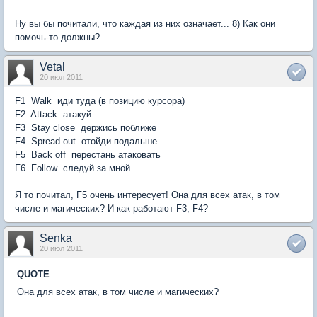
Ну вы бы почитали, что каждая из них означает... 8) Как они
помочь-то должны?
Vetal
20 июл 2011
F1  Walk  иди туда (в позицию курсора)
F2  Attack  атакуй
F3  Stay close  держись поближе
F4  Spread out  отойди подальше
F5  Back off  перестань атаковать
F6  Follow  следуй за мной
Я то почитал, F5 очень интересует! Она для всех атак, в том
числе и магических? И как работают F3, F4?
Senka
20 июл 2011
QUOTE
Она для всех атак, в том числе и магических?