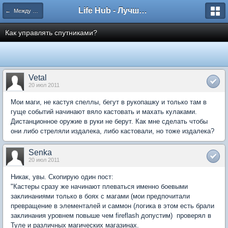
Life Hub - Лучшие компьютерные игры мира
← Между Магией и Техникой
Как управлять спутниками?
Vetal
20 июл 2011
Мои маги, не кастуя спеллы, бегут в рукопашку и только там в
гуще событий начинают вяло кастовать и махать кулаками.
Дистанционное оружие в руки не берут. Как мне сделать чтобы
они либо стреляли издалека, либо кастовали, но тоже издалека?
Senka
20 июл 2011
Никак, увы. Скопирую один пост:
"Кастеры сразу же начинают плеваться именно боевыми
заклинаниями только в боях с магами (мои предпочитали
превращение в элементалей и саммон (логика в этом есть брали
заклинания уровнем повыше чем fireflash допустим)  проверял в
Туле и различных магических магазинах.