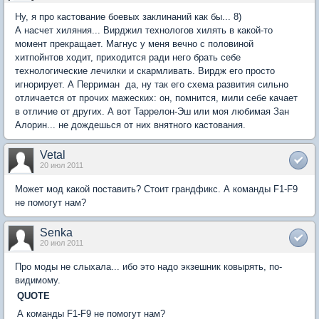
Ну, я про кастование боевых заклинаний как бы... 8)
А насчет хиляния... Вирджил технологов хилять в какой-то
момент прекращает. Магнус у меня вечно с половиной
хитпойнтов ходит, приходится ради него брать себе
технологические лечилки и скармливать. Вирдж его просто
игнорирует. А Перриман  да, ну так его схема развития сильно
отличается от прочих мажеских: он, помнится, мили себе качает
в отличие от других. А вот Таррелон-Эш или моя любимая Зан
Алорин... не дождешься от них внятного кастования.
Vetal
20 июл 2011
Может мод какой поставить? Стоит грандфикс. А команды F1-F9
не помогут нам?
Senka
20 июл 2011
Про моды не слыхала... ибо это надо экзешник ковырять, по-
видимому.
QUOTE
А команды F1-F9 не помогут нам?