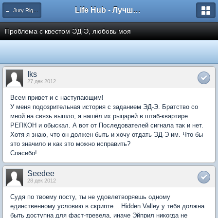
Life Hub - Лучшие компьютерные игры мира
← Jury Rigging
Проблема с квестом ЭД-Э, любовь моя
Iks
27 дек 2012
Всем привет и с наступающим!
У меня подозрительная история с заданием ЭД-Э. Братство со
мной на связь вышло, я нашёл их рыцарей в штаб-квартире
РЕПКОН и обыскал. А вот от Последователей сигнала так и нет.
Хотя я знаю, что он должен быть и хочу отдать ЭД-Э им. Что бы
это значило и как это можно исправить?
Спасибо!
Seedee
28 дек 2012
Судя по твоему посту, ты не удовлетворяешь одному
единственному условию в скрипте... Hidden Valley у тебя должна
быть доступна для фаст-тревела, иначе Эйприл никогда не