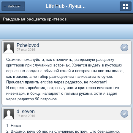
Life Hub - Лучшие компьютерные игры мира
← Лаборатория Братства
Рандомная расцветка криттеров.
Pchelovod
07 июл 2016
Скажите пожалуйста, как отключить, рандомную расцветку
криттеров при случайных встречах. Хочется видеть в пустошах
серьезных солдат с обычной кожей и невзрачным цветом волос,
как в жизни, а не табор разноцветных панковатых клоунов.
Пробовал править entities через редактор, не помогает!
И еще есть проблема, патроны у части криттеров исчезают из
инвентаря, и бойцы нападают с голыми руками, хотя я задал
через редактор 90 патронов.
d_seven
07 июл 2016
1. Никак
2. Видимо, речь об npc из случайных встреч. Это безнадежно.