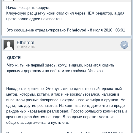
Начал ковырять форум.
Клоунскую расцветку кожи отключил через HEX редактор, а для
цвета волос адрес неизвестен.
Это сообщение отредактировано
Pchelovod
- 8 июля 2016 | 03:01
Ethereal
12 июл 2016
QUOTE
Что ж, ты не первый здесь, кому, видимо, нравится ходить
кривыми дорожками по всё тем же граблям. Успехов.
Ненадо так критично. Это чуть ли не единственный адекватный
метод, которым, кстати, я так и не воспользовался, напихав в
инвентари разные боеприпасы актуального калибра к оружию. Не
одни, так другие респаются. Из ходя из этого, даже что то вроде
рандомных караванов реализовал. Просто большого количества и
крупных цифр боятся не надо. В рандоме порежет часть из
общего ассортимента  и пусть его.