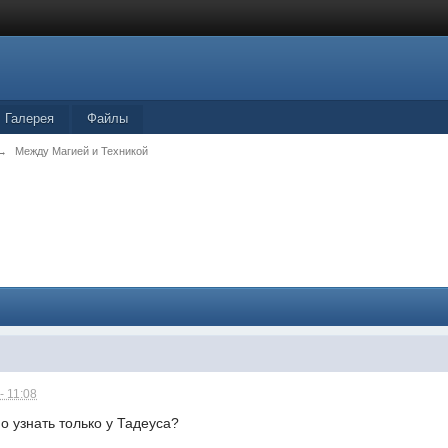
Галерея
Файлы
→
Между Магией и Техникой
- 11:08
 узнать только у Тадеуса?