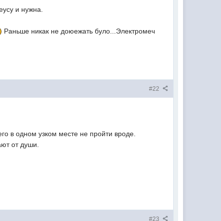
еусу и нужна.
Раньше никак не доюежать було...Электромеч
#22
его в одном узком месте не пройти вроде.
ают от души.
#23