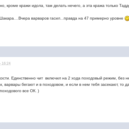
но, кроме кражи идола, там делать нечего, а эта кража только Тадд
 Шакара....Вчера варваров гасил...правда на 47 примерно уровне
- 16:24
.
кости. Единственно чит  включил на 2 хода походовый режим, без н
 как, варвары бегают и в походовом, и если в нем тебя засекают, то д
 походового все ОК. )