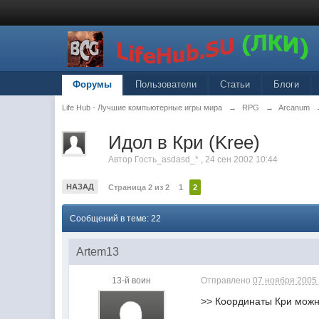
Форумы
Пользователи
Статьи
Блоги
Life Hub - Лучшие компьютерные игры мира
→
RPG
→
Arcanum
Идол в Кри (Kree)
Автор
Гость_asdasd_*
,
24 сен 2002 10:44
НАЗАД
Страница 2 из 2
1
2
Сообщений в теме: 22
Artem13
13-й воин
Отправлено
07 ноября 2005 
>> Координаты Кри можно