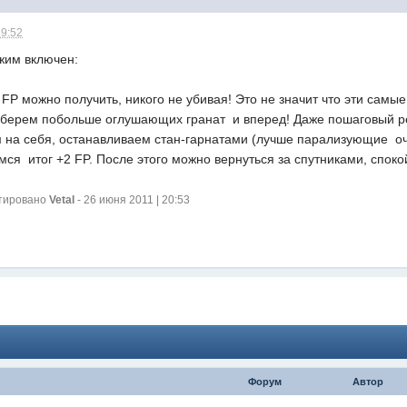
19:52
ежим включен:
FP можно получить, никого не убивая! Это не значит что эти самы
, берем побольше оглушающих гранат  и вперед! Даже пошаговый р
на себя, останавливаем стан-гарнатами (лучше парализующие  оч
ся  итог +2 FP. После этого можно вернуться за спутниками, спок
ктировано
Vetal
- 26 июня 2011 | 20:53
Форум
Автор