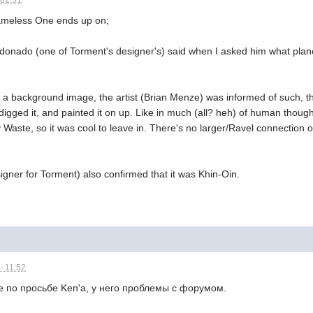
 02:31
ameless One ends up on;
ldonado (one of Torment's designer's) said when I asked him what plan
a background image, the artist (Brian Menze) was informed of such, the 
digged it, and painted it on up. Like in much (all? heh) of human though
 Waste, so it was cool to leave in. There's no larger/Ravel connection or
gner for Torment) also confirmed that it was Khin-Oin.
- 11:52
по просьбе Ken'а, у него проблемы с форумом.