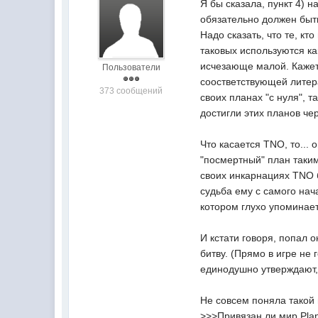
Я бы сказала, пункт 4) 
обязательно должен быт
Надо сказать, что те, к
таковых используются ка
исчезающе малой. Кажет
Пользователи
соостветствующей литера
373 сообщений
своих планах "с нуля", 
достигли этих планов ч
Что касается TNO, то... 
"посмертный" план таким
своих инкарнациях TNO 
судьба ему с самого нач
котором глухо упоминает
И кстати говоря, попал о
битву. (Прямо в игре не 
единодушно утверждают, 
Не совсем поняла такой 
>>>Привязан ли мир Pla