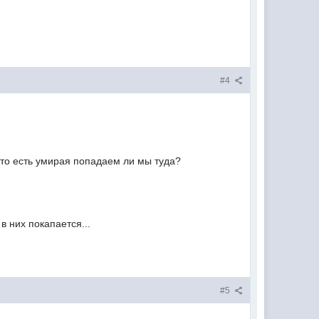
#4
. то есть умирая попадаем ли мы туда?
в них покапается...
#5