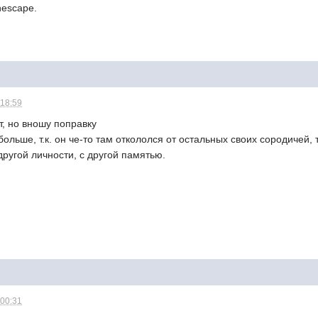
nescape.
 18:59
, но вношу поправку
ольше, т.к. он че-то там откололся от остальных своих сородичей,
другой личности, с другой памятью.
 00:31