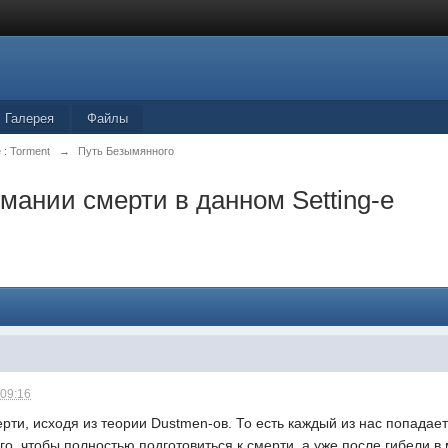
Галерея
Файлы
 : Torment
→
Путь Безымянного
мании смерти в данном Setting-е
 09:16
ерти, исходя из теории Dustmen-ов. То есть каждый из нас попадае
ого, чтобы полностью подготовиться к смерти, а уже после гибели в