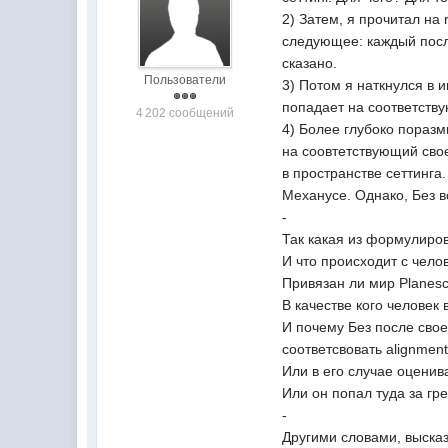
2) Затем, я прочитал на 
следующее: каждый после
сказано.
Пользователи
3) Потом я наткнулся в 
попадает на соответству
4 202 сообщений
4) Более глубоко поразм
на соовтетствующий свое
в пространстве сеттинга
Механусе. Однако, Без в
-
Так какая из формулиров
И что происходит с чел
Привязан ли мир Planes
В качестве кого человек
И почему Без после свое
соответсвовать alignment
Или в его случае оценив
Или он попал туда за гре
-
Другими словами, высказ