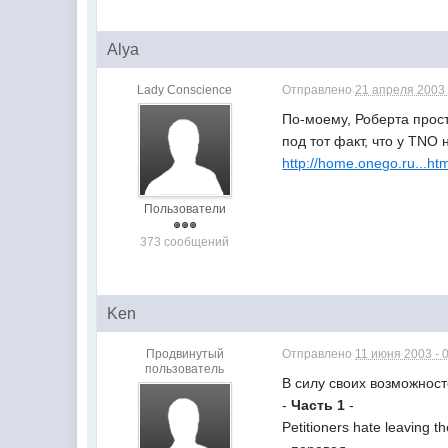
Alya
Lady Сonscience
Отправлено
21 апреля 2003 
По-моему, Роберта прост
под тот факт, что у TNO 
http://home.onego.ru...ht
Пользователи
373 сообщений
Ken
Продвинутый
Отправлено
11 июня 2003 - 
пользователь
В силу своих возможнос
-
Часть 1
-
Petitioners hate leaving th