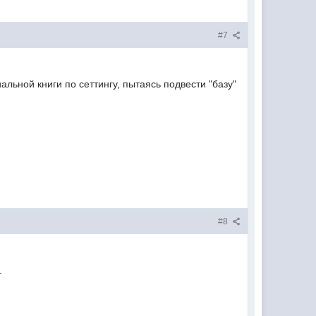
#7
льной книги по сеттингу, пытаясь подвести "базу"
#8
.