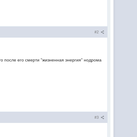
#2
 то после его смерти "жизненная энергия" нодрома
#3