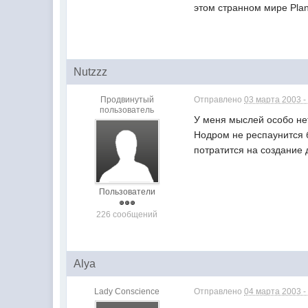
этом странном мире Pla
Nutzzz
Продвинутый
Отправлено
03 марта 2003 -
пользователь
У меня мыслей особо нет
Нодром не респаунится б
потратится на создание 
Пользователи
226 сообщений
Alya
Lady Сonscience
Отправлено
04 марта 2003 -