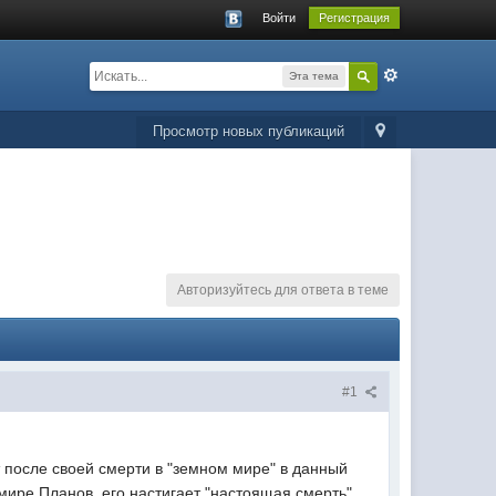
Войти
Регистрация
Эта тема
Просмотр новых публикаций
Авторизуйтесь для ответа в теме
#1
т после своей смерти в "земном мире" в данный
 мире Планов, его настигает "настоящая смерть".