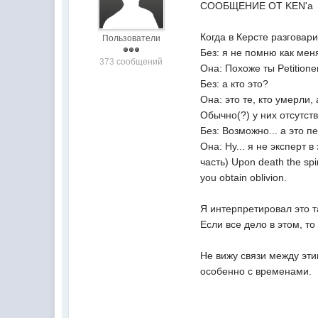
СООБЩЕНИЕ ОТ KEN'а
Когда в Керсте разговар
Пользователи
Без: я не помню как мен
373 сообщений
Она: Похоже ты Petitione
Без: а кто это?
Она: это те, кто умерли
Обычно(?) у них отсутс
Без: Возможно... а это 
Она: Ну... я не эксперт
часть) Upon death the spiri
you obtain oblivion.
Я интерпретировал это т
Если все дело в этом, т
Не вижу связи между эт
особенно с временами.