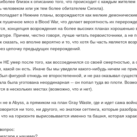
наиболее близок к описанию того, что происходит с каждым жителе
ь человеком или уж тем более обитателем Сигила).
то попадает в Нижние планы, возрождаются как мелкие демонические
к пушечное мясо в Blood War, что делает вероятность их перерожд
ся, концепция возрождения на более высоких планах хорошенько в
туре. Причем, честно говоря, лучше читать первоисточники, а не п
так сказать, но вполне вероятно и то, что хотя бы часть является 
ерез цепочку предыдущих перерождений.
он НЕ умер после того, как воссоединился со своей смертностью, а 
, какой он есть. Иначе бы мы увидели какого-нибудь ничем не при
был фигурой отнюдь не второстепенной, и не раз оказывал сущес
ала была уготована неординарная -- он попал туда во плоти. Возм
ся в нескольких местах (возможно, что и нет).
н не в Abyss, а прямиком на план Gray Waste, где и идет сама войн
говорится ни того, ни другого, но знатоки сеттинга, которые разобр
что на горизонте вырисовывается именно та башня, которая харак
вопрос:
nescape к нашему?