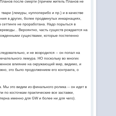
м Планов после смерти (причем житель Планов не
 твари (лемуры, нуппоперибо и пр.) и в качестве
ения в других, более продвинутых инкарнациях,
 сеттинге не проработана. Надо порыться в
ереводы... Вероянтно, часть существ рождается на
возрожденными существами, которые постепенно
следовательно, и не возродился -- он попал на
мечательного лемура. НО поскольку во многих
твенное влияние на окружающий мир, видимо, и
ожно, это было продолжением его контракта, о
а. Мы это видим из финального ролика -- он идет в
али по косточкам практические все заставки,
терна именно для GW и более ни для чего).