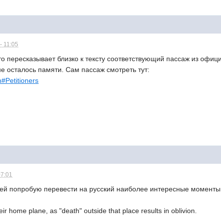
- 11:05
о пересказывает близко к тексту соответствующий пассаж из официа
не осталось памяти. Сам пассаж смотреть тут:
m#Petitioners
07:01
тей попробую перевести на русский наиболее интересные моменты
eir home plane, as "death" outside that place results in oblivion.