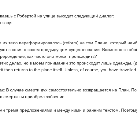
иваешь с Робертой на улице выходит следующий диалог:
я зовут
r
, а их тело переформировалось (reform) на том Плане, который наи
твуют знания о своем предыдущем существовании. Возможно с тобо
перерождение, как часто оно может происходить?
 в этих делах, но в моем понимании это происходит лишь однажды. 
t then returns to the plane itself. Unless, of course, you have travelled
ак: В случае смерти дух самостоятельно возвращается на План. Пок
о в смерти ты приобрел забвение.
ими тремя предложениями и между ними и ранним текстом. Поэтому