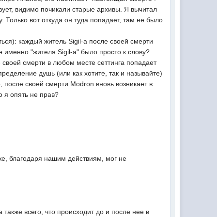
ствует, видимо почикали старые архивы. Я вычитал
 Только вот откуда он туда попадает, там не было
ься): каждый житель Sigil-а после своей смерти
именно "жителя Sigil-a" было просто к слову?
е своей смерти в любом месте сеттинга попадает
пределение душь (или как хотите, так и называйте)
р, после своей смерти Modron вновь возникает в
о я опять не прав?
же, благодаря нашим действиям, мог не
также всего, что происходит до и после нее в