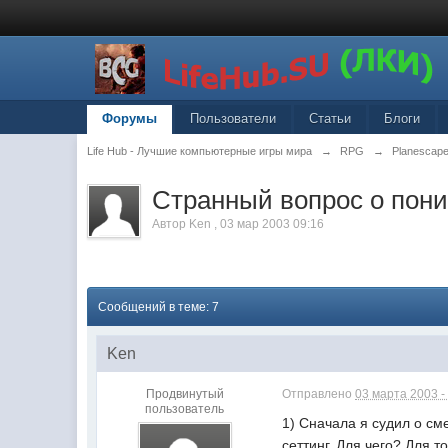
Форумы
Пользователи
Статьи
Блоги
Life Hub - Лучшие компьютерные игры мира
→
RPG
→
Planescape
Странный вопрос о пони
Автор
Ken
,
03 мар 2003 09:16
Сообщений в теме: 7
Ken
Продвинутый
Отправлено
03 марта 2003 -
пользователь
1) Сначала я судил о см
сеттинг. Для чего? Для т