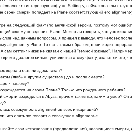
rolemancer.ru интересную инфу по Setting-у, сейчас она там отсут
 своей смерти попадает на Plane соответствующий его alignment-у.
игре на следующий факт (по английской версии, поэтому мог ошибит
ющий своему поведению Plane. Можно ли говорить, что упоминание 
ыслив над данным вопросом, я пришел к выводу, что человек посл
му alignment-у Plane. То есть, таким образом, происходит перерас
. А сам сеттинг никак не связан с нашей "земной жизнью". Наприме
о время диалогов сильно удивляется этому факту, значит ли это, чт
ок верна и есть ли здесь такая?
овеком (любым другим существом) до и после смерти?
cape к нашему?
 возрождается на своем Плане? Только что рожденного ребенка?
й смерти возродился в Abyss, причем таким же, каким и умер? Он 
-у?
алась совокупность alignment-ов всех инкарнаций?
хи, что опять же говорит о совокупном alignment-е...
ывайте свои истолкования (предположения), касающиеся смерти, а 