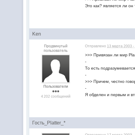
Это как? является ли он
Ken
Продвинутый
Отправлено
13 марта 2003 -
пользователь
>>> Привязан ли мир Pl
-
То есть подразумевается
-
>>> Причем, честно гово
Пользователи
-
Я обделен и первым и вто
4 202 сообщений
Гость_Platter_*