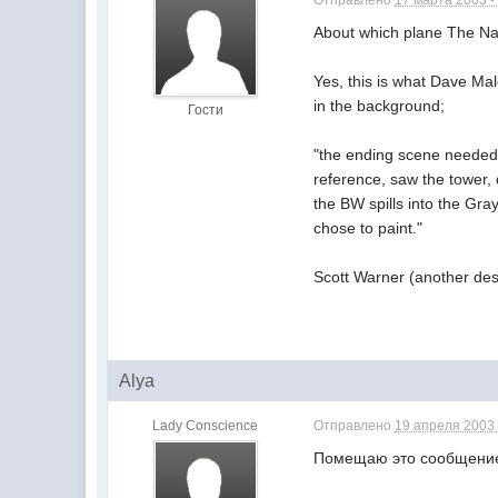
Отправлено
17 марта 2003 -
About which plane The N
Yes, this is what Dave Ma
in the background;
Гости
"the ending scene needed 
reference, saw the tower, 
the BW spills into the Gray
chose to paint."
Scott Warner (another desi
Alya
Lady Сonscience
Отправлено
19 апреля 2003 
Помещаю это сообщение 