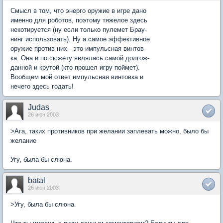
Смысл в том, что энерго оружие в игре дано
именно для роботов, поэтому тяжелое здесь
некотируется (ну если только пулемет Брау-
нинг использовать). Ну а самое эффективное
оружие против них - это импульсная винтов-
ка. Она и по сюжету являлась самой долгож-
данной и крутой (кто прошел игру поймет).
Вообщем мой ответ импульсная винтовка и
нечего здесь годать!
Judas
26 июн 2003
>Ага, таких противников при желании заплевать можно, было бы
желание
Угу, была бы слюна.
batal
26 июн 2003
>Угу, была бы слюна.