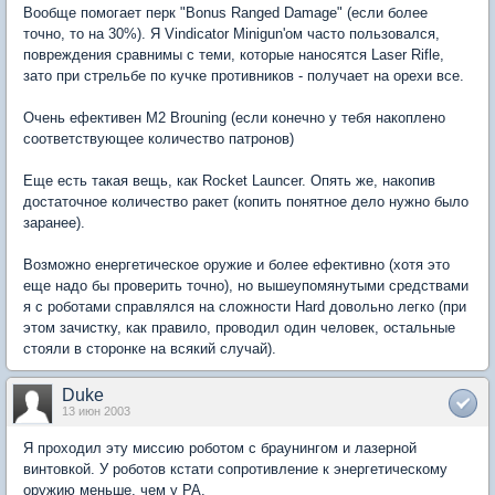
Вообще помогает перк "Bonus Ranged Damage" (если более
точно, то на 30%). Я Vindicator Minigun'ом часто пользовался,
повреждения сравнимы с теми, которые наносятся Laser Rifle,
зато при стрельбе по кучке противников - получает на орехи все.
Очень ефективен M2 Brouning (если конечно у тебя накоплено
соответствующее количество патронов)
Еще есть такая вещь, как Rocket Launcer. Опять же, накопив
достаточное количество ракет (копить понятное дело нужно было
заранее).
Возможно енергетическое оружие и более ефективно (хотя это
еще надо бы проверить точно), но вышеупомянутыми средствами
я с роботами справлялся на сложности Hard довольно легко (при
этом зачистку, как правило, проводил один человек, остальные
стояли в сторонке на всякий случай).
Duke
13 июн 2003
Я проходил эту миссию роботом с браунингом и лазерной
винтовкой. У роботов кстати сопротивление к энергетическому
оружию меньше, чем у PA.