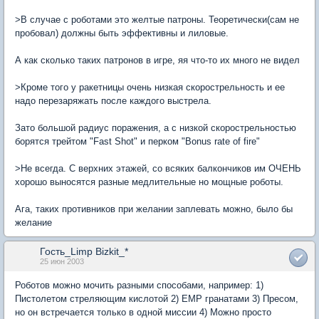
>В случае с роботами это желтые патроны. Теоретически(сам не
пробовал) должны быть эффективны и лиловые.
А как сколько таких патронов в игре, яя что-то их много не видел
>Кроме того у ракетницы очень низкая скорострельность и ее
надо перезаряжать после каждого выстрела.
Зато большой радиус поражения, а с низкой скорострельностью
борятся трейтом "Fast Shot" и перком "Bonus rate of fire"
>Не всегда. С верхних этажей, со всяких балкончиков им ОЧЕНЬ
хорошо выносятся разные медлительные но мощные роботы.
Ага, таких противников при желании заплевать можно, было бы
желание
Гость_Limp Bizkit_*
25 июн 2003
Роботов можно мочить разными способами, например: 1)
Пистолетом стреляющим кислотой 2) ЕМР гранатами 3) Пресом,
но он встречается только в одной миссии 4) Можно просто