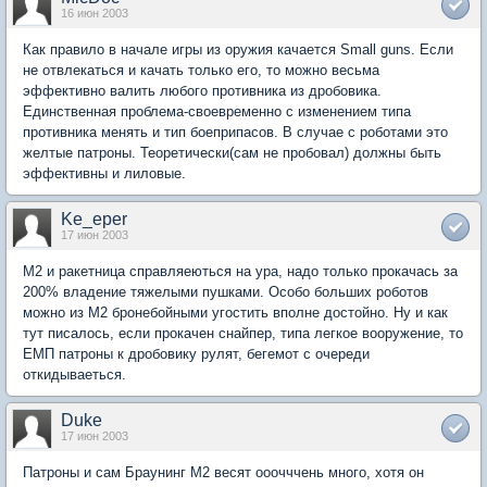
16 июн 2003
Как правило в начале игры из оружия качается Small guns. Если
не отвлекаться и качать только его, то можно весьма
эффективно валить любого противника из дробовика.
Единственная проблема-своевременно с изменением типа
противника менять и тип боеприпасов. В случае с роботами это
желтые патроны. Теоретически(сам не пробовал) должны быть
эффективны и лиловые.
Ke_eper
17 июн 2003
М2 и ракетница справляеються на ура, надо только прокачась за
200% владение тяжелыми пушками. Особо больших роботов
можно из М2 бронебойными угостить вполне достойно. Ну и как
тут писалось, если прокачен снайпер, типа легкое вооружение, то
ЕМП патроны к дробовику рулят, бегемот с очереди
откидываеться.
Duke
17 июн 2003
Патроны и сам Браунинг М2 весят ооочччень много, хотя он