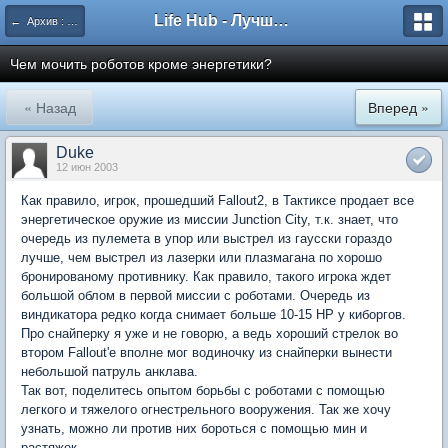
Life Hub - Лучшие компьютерные игры мира
← Архив : Fallout Tactics
Чем мочить роботов кроме энергетики?
« Назад
Вперед »
Duke
12 июн 2003
Как правило, игрок, прошедший Fallout2, в Тактиксе продает все
энергетическое оружие из миссии Junction City, т.к. знает, что
очередь из пулемета в упор или выстрел из гаусски гораздо
лучше, чем выстрел из лазерки или плазмагана по хорошо
бронированому противнику. Как правило, такого игрока ждет
большой облом в первой миссии с роботами. Очередь из
виндикатора редко когда снимает больше 10-15 HP у киборгов.
Про снайперку я уже и не говорю, а ведь хороший стрелок во
втором Fallout'e вполне мог водиночку из снайперки вынести
небольшой патруль анклава.
Так вот, поделитесь опытом борьбы с роботами с помощью
легкого и тяжелого огнестрельного вооружения. Так же хочу
узнать, можно ли против них бороться с помощью мин и
растяжек.