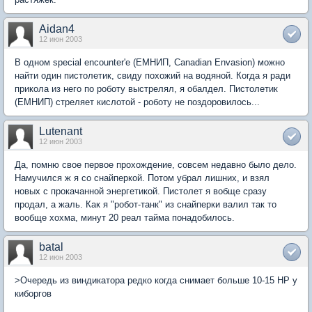
Aidan4
12 июн 2003
В одном special encounter'e (ЕМНИП, Canadian Envasion) можно
найти один пистолетик, свиду похожий на водяной. Когда я ради
прикола из него по роботу выстрелял, я обалдел. Пистолетик
(ЕМНИП) стреляет кислотой - роботу не поздоровилось...
Lutenant
12 июн 2003
Да, помню свое первое прохождение, совсем недавно было дело.
Намучился ж я со снайперкой. Потом убрал лишних, и взял
новых с прокачанной энергетикой. Пистолет я вобще сразу
продал, а жаль. Как я "робот-танк" из снайперки валил так то
вообще хохма, минут 20 реал тайма понадобилось.
batal
12 июн 2003
>Очередь из виндикатора редко когда снимает больше 10-15 HP у
киборгов