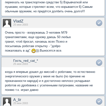
переехать на транспортном средстве 5) Взрывчаткой или
пушками, которые стреляют всем, что взрывается 6) Самым
обычным оружием, но придётся долбить очень долго!!!
VladZ
25 июн 2003
Очень просто - вооружаешь 3 человек М79
гранатометами, еще одному даешь 50 любых
гранат, чтоб бросал, качаешь всех Психо и
посылаешь роботам открытку - "добро
пожаловать в ад"
))).Выносятся все.
Гость_red_cat_*
25 июн 2003
когда я впервые дошел до миссий с роботами, то естественно
энергетического оружия у меня не было (по причине не
прокачанности народа) и я достаточно неплохо укладывал
роботов из дробовика с усиленными патронами, название не
понмю т.к. играл давно
A_lir
25 июн 2003