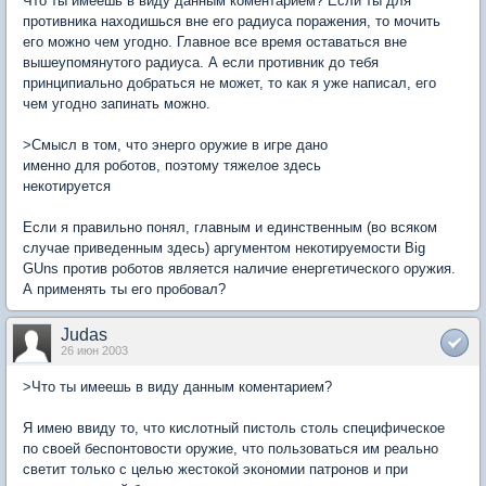
Что ты имеешь в виду данным коментарием? Если ты для
противника находишься вне его радиуса поражения, то мочить
его можно чем угодно. Главное все время оставаться вне
вышеупомянутого радиуса. А если противник до тебя
принципиально добраться не может, то как я уже написал, его
чем угодно запинать можно.
>Смысл в том, что энерго оружие в игре дано
именно для роботов, поэтому тяжелое здесь
некотируется
Если я правильно понял, главным и единственным (во всяком
случае приведенным здесь) аргументом некотируемости Big
GUns против роботов является наличие енергетического оружия.
А применять ты его пробовал?
Judas
26 июн 2003
>Что ты имеешь в виду данным коментарием?
Я имею ввиду то, что кислотный пистоль столь специфическое
по своей беспонтовости оружие, что пользоваться им реально
светит только с целью жестокой экономии патронов и при