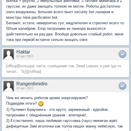
buffout + psycho, 2 импульсных винтовки, 2 гатлинг минигана и 2
гаусски, их даже закоцать толком не могли. Роботы достаточно
хило вооружены, больнее всего бьют security bot лазером и
монстры типа pacification bot.
Бегемот, кстати, невероятно туп, медлителен и стреляет всего то
50тым калибром. Emp патронами из панкора выносится
действительно на раз-два. Вообще довольно слабый робот, меня
тока при первой встрече сильно вкоцать смог.
Haktar
03 авг 2007
[offtop]Большую часть сообщения тов. Dead Leaves я уже где-то
читал... %)))[/offtop]
Rangerdimidro
04 авг 2007
Чем же мочить роботов кроме энергооружия?
Подведём итоги?
1) Пулемет Браунинга - это круто, заряженный - вдвойне,
патронами с обеднённым ураном - впятерне!;
2) Естественно, наша любимая гауссовка (гаусс-миниган жрёт
дефицитные 2мм иголочки как толпа нищих манну небесную, так