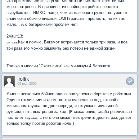
что при стрельбе из-за угла. Кислотный пистолет жрет сильно
много патронов. В принципе, из снайперки роботы неплохо
вырубаются - ИМХО, чаще, чем из лазерного ружья, но урон от
снайперки обычно никакой. ЭМП-гранаты - прелесть, но их так
мало... А с батарейками проблем нет.
2Vault13:
Как я помню, Бегемот встречается только три раза, и все
цитата:
три раза его можно замочить без потери не единой жизни.
Только в миссии "Скотт-сити" как минимум 4 Бегемота.
liollik
09 июл 2003
У меня несколько бойцов одинаково успешно борятся с роботами.
Один с гатлинг миниганом, по три очереди за ход, второй с
миниганом гаусса, по две очереди, и тетушка с ипульсной
ружьем, пять выстрелов за ход. (К сожалению, слабо реализован
пистолет гаусса, с него она может выстрелить десять раз, да вот
только толку против роботов ноль.)