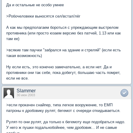
Да и остальные не особо умнее
>Робочеловеки выносятся сел/встал/лёг
А как мы предполагаем бороться с упреждающим выстрелом
противника (или просто юзаем версию без патчей, 1.13 или как
там ее)
>всякие там паучки "забрался на здание и стреляй" (если есть
такая возможность)
Ну если есть, это конечно замечательно, а если нет. Да и
противники они так себе, пока добегут, большаю часть помрет,
если не все.
Slammer
30 июн 2003
>если прокачен снайпер, типа легкое вооружение, то ЕМП
патроны к дробовику рулят, бегемот с очереди откидываеться.
Рулят-то они рулят, да только к бегемоту еще подобраться надо.
У него ж пушки подальнобойнее, чем дробовик... И не самые