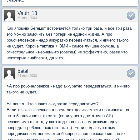
слабые...
Vault_13
30 июн 2003
Как япомню Бегемот встречается только три раза, и все три раза
его можно замочить без потери не единой жизни. А про
робочеловеков - надо аккуратно передвигаться, и ничего такого
не будет. Короче тактика + ЭМИ - самое лучшее оружие, а
огнестрельное - неочень-то (совсем) не эффективно, разве что
некоторые снайперки, да и то...
batal
01 июл 2003
>А про робочеловеков - надо аккуратно передвигаться, и ничего
такого не будет.
Не понял. Что значит аккуратно передвигаться?
Если ты оказываешься в пределах досягаемости противника, он
по тебе начинает стрелять (если у него достаточно AP)
независимо от того, у кого ход (в пошаговом режиме одну
очередь огребешь - как пить дать). Если под аккуратным
передвижением понимается беспрерывное нахождение вне их
радиуса поражения, то зачем тогда приседать / ложиться?