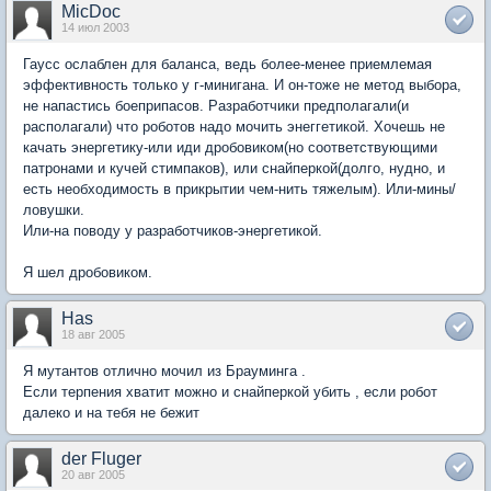
MicDoc
14 июл 2003
Гаусс ослаблен для баланса, ведь более-менее приемлемая
эффективность только у г-минигана. И он-тоже не метод выбора,
не напастись боеприпасов. Разработчики предполагали(и
располагали) что роботов надо мочить энеггетикой. Хочешь не
качать энергетику-или иди дробовиком(но соответствующими
патронами и кучей стимпаков), или снайперкой(долго, нудно, и
есть необходимость в прикрытии чем-нить тяжелым). Или-мины/
ловушки.
Или-на поводу у разработчиков-энергетикой.
Я шел дробовиком.
Has
18 авг 2005
Я мутантов отлично мочил из Брауминга .
Если терпения хватит можно и снайперкой убить , если робот
далеко и на тебя не бежит
der Fluger
20 авг 2005