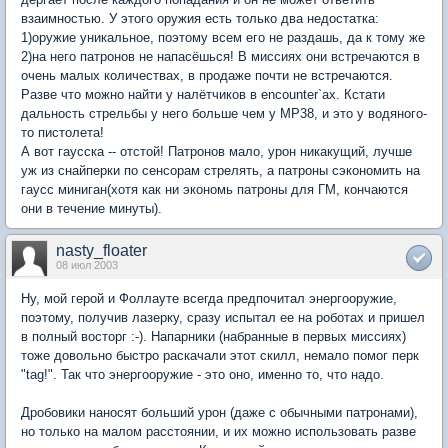
взаимностью. У этого оружия есть только два недостатка:
1)оружие уникальное, поэтому всем его не раздашь, да к тому же
2)на него патронов не напасёшься! В миссиях они встречаются в
очень малых количествах, в продаже почти не встречаются.
Разве что можно найти у налётчиков в encounter`ах. Кстати
дальность стрельбы у него больше чем у MP38, и это у водяного-
то пистолета!
А вот гаусска -- отстой! Патронов мало, урон никакущий, лучше
уж из снайперки по сенсорам стрелять, а патроны сэкономить на
гаусс миниган(хотя как ни экономь патроны для ГМ, кончаются
они в течение минуты).
nasty_floater
08 июл 2003
Ну, мой герой и Фоллауте всегда предпочитал энергооружие,
поэтому, получив лазерку, сразу испытал ее на роботах и пришел
в полный восторг :-). Напарники (набранные в первых миссиях)
тоже довольно быстро раскачали этот скилл, немало помог перк
"tag!". Так что энергооружие - это оно, именно то, что надо.
Дробовики наносят больший урон (даже с обычными патронами),
но только на малом расстоянии, и их можно использовать разве