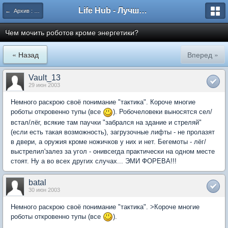
Life Hub - Лучшие компьютерные игры мира
← Архив : Fallout Tactics
Чем мочить роботов кроме энергетики?
« Назад
Вперед »
Vault_13
29 июн 2003
Немного раскрою своё понимание "тактика". Короче многие
роботы откровенно тупы (все
). Робочеловеки выносятся сел/
встал/лёг, всякие там паучки "забрался на здание и стреляй"
(если есть такая возможность), загрузочные лифты - не пролазят
в двери, а оружия кроме ножичков у них и нет. Бегемоты - лёг/
выстрелил'залез за угол - онивсегда практически на одном месте
стоят. Ну а во всех других случах... ЭМИ ФОРЕВА!!!
batal
30 июн 2003
Немного раскрою своё понимание "тактика". >Короче многие
роботы откровенно тупы (все
).