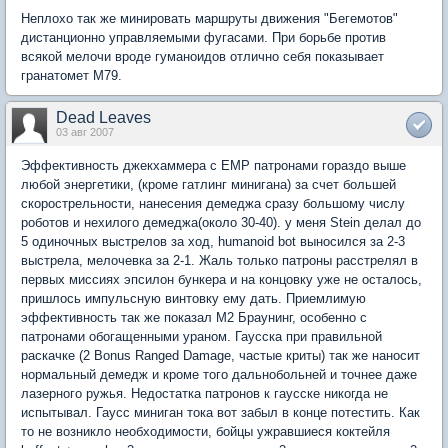
Неплохо так же минировать маршруты движения "Бегемотов"
дистанционно управляемыми фугасами. При борьбе против
всякой мелочи вроде гуманоидов отлично себя показывает
гранатомет М79.
Dead Leaves
03 авг 2007
Эффективность джекхаммера с EMP патронами гораздо выше
любой энергетики, (кроме гатлинг минигана) за счет большей
скорострельности, нанесения демеджа сразу большому числу
роботов и нехилого демеджа(около 30-40). у меня Stein делал до
5 одиночных выстрелов за ход, humanoid bot выносился за 2-3
выстрела, мелочевка за 2-1. Жаль только патроны расстрелял в
первых миссиях эпсилон бункера и на концовку уже не осталось,
пришлось импульсную винтовку ему дать. Приемлимую
эффективность так же показал M2 Браунинг, особенно с
патронами обогащенными ураном. Гаусска при правильной
раскачке (2 Bonus Ranged Damage, частые криты) так же наносит
нормальный демедж и кроме того дальнобольней и точнее даже
лазерного ружья. Недостатка патронов к гаусске никогда не
испытывал. Гаусс миниган тока вот забыл в конце потестить. Как
то не возникло необходимости, бойцы ужравшиеся коктейля