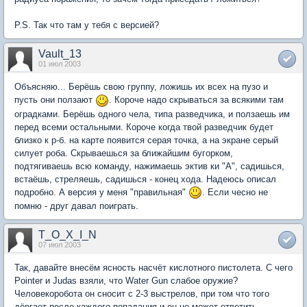
P.S. Так что там у тебя с версией?
Vault_13
01 июл 2003
Объясняю... Берёшь свою группу, ложишь их всех на пузо и
пусть они ползают
. Короче надо скрываться за всякими там
оградками. Берёшь одного чела, типа разведчика, и ползаешь им
перед всеми остальными. Короче когда твой разведчик будет
близко к р-б. на карте появится серая точка, а на экране серый
силует роба. Скрываешься за ближайшим бугорком,
подтягиваешь всю команду, нажимаешь эктив ки "А", садишься,
встаёшь, стреляешь, садишься - конец хода. Надеюсь описал
подробно. А версия у меня "правильная"
. Если чесно не
помню - друг давал поиграть.
T_O_X_I_N
07 июл 2003
Так, давайте внесём ясность насчёт кислотного пистолета. С чего
Pointer и Judas взяли, что Water Gun слабое оружие?
Человекоробота он сносит с 2-3 выстрелов, при том что того
дёргает после каждого попадания и он не может ответить