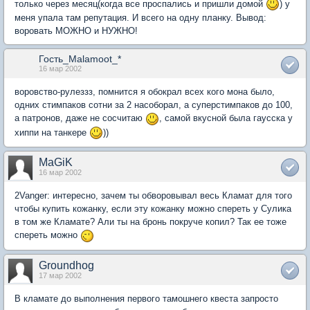
только через месяц(когда все проспались и пришли домой
) у
меня упала там репутация. И всего на одну планку. Вывод:
воровать МОЖНО и НУЖНО!
Гость_Malamoot_*
16 мар 2002
воровство-рулеззз, помнится я обокрал всех кого мона было,
одних стимпаков сотни за 2 насоборал, а суперстимпаков до 100,
а патронов, даже не сосчитаю
, самой вкусной была гаусска у
хиппи на танкере
))
MaGiK
16 мар 2002
2Vanger: интересно, зачем ты обворовывал весь Кламат для того
чтобы купить кожанку, если эту кожанку можно спереть у Сулика
в том же Кламате? Али ты на бронь покруче копил? Так ее тоже
спереть можно
Groundhog
17 мар 2002
В кламате до выполнения первого тамошнего квеста запросто