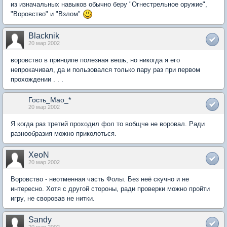
из изначальных навыков обычно беру "Огнестрельное оружие",
"Воровство" и "Взлом"
Blacknik
20 мар 2002
воровство в принципе полезная вешь, но никогда я его
непрокачивал, да и пользовался только пару раз при первом
прохождении . . .
Гость_Mao_*
20 мар 2002
Я когда раз третий проходил фол то вобщче не воровал. Ради
разнообразия можно приколоться.
XeoN
20 мар 2002
Воровство - неотменная часть Фолы. Без неё скучно и не
интересно. Хотя с другой стороны, ради проверки можно пройти
игру, не своровав не нитки.
Sandy