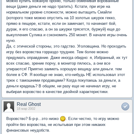
можно купить кожаную броню, только обменивая ворованные
вещи (даже деньги не надо тратить). Кстати, при игре на
нормальном уровне сложности, можно вытащить Смайли
(которого тоже можно опустить на 10 золотых шкурок гекко,
прямо в пещере, кстати, если он замечает, то начинает бой,
дурак, я его спасаю, а он за шкурки трясется, буржуй) еще до
выкупления Сулика и сэкономить 250 монет. В начале игры очень
нуно.
Да, с этической стороны, это гадство. Уголовщина. Но проходить
игру без воровства горраздо труднее. Тем более можно
придумать оправдвние. Даже иногда обидно: я, Избранный, их тут
всех спасаю, зрение порчу, в монитор пялюсь, а они все
упираются! Приятно заиметь хорошую вещицу али деньги. тем
более в СФ. Я вообще не знаю, кто-нибудь НЕ использовал этот
трюк с тамошними продавцами? Когда покупаешь за деньги, а
деньги крадешь? В общем, ни разу еще не начинал игру, не
выбирая воровство в качестве двойной характеристики.
Real Ghost
18 мар 2002
Воровство? Б-р-р...это низко
. Если честно, то игру можно
пройти без воровства, не испытывая при этом никаких
финансовых неудобств.