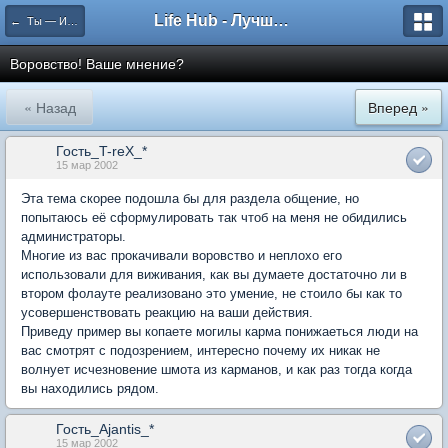
Life Hub - Лучшие компьютерные игры мира
← Ты — Избранный
Воровство! Ваше мнение?
« Назад
Вперед »
Гость_T-reX_*
15 мар 2002
Эта тема скорее подошла бы для раздела общение, но
попытаюсь её сформулировать так чтоб на меня не обидились
администраторы.
Многие из вас прокачивали воровство и неплохо его
использовали для виживания, как вы думаете достаточно ли в
втором фолауте реализовано это умение, не стоило бы как то
усовершенствовать реакцию на ваши действия.
Приведу пример вы копаете могилы карма понижаеться люди на
вас смотрят с подозрением, интересно почему их никак не
волнует исчезновение шмота из карманов, и как раз тогда когда
вы находились рядом.
Гость_Ajantis_*
15 мар 2002