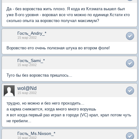
Да - без воровства жить плохо. Я кода из Клэмата вышел был
уже 8-ого уровня - воровал все что можно по единице.Кстати кто
сколько опыта за воровство получал максимум?
Гость_Andry_*
15 мар 2002
Воровство ето очень полезная штука во втором фоле!
Гость_Sami_*
15 мар 2002
Туго бы без воровства пришлось...
wol@Nd
15 мар 2002
трудно, но можно и без него проходить...
а карма снижается, когда много много воруешь
я вот когда первый раз играл в городе (VC) крал, крал потом чуть
не пребили...
Гость_Ms.Nixson_*
16 мар 2002