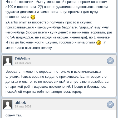
На счёт прокачки...был у меня такой прикол: персом со сником
>100 и воровством -2(!) вполне удавалось подсовывать всяким
чудакам динамиты и заимствовать суперстимы для нужд
спасения мира
.
2Ajantis опыт за воровство получать просто и скучно:
пристраиваешься к какому-нибудь бедолаге, "даришь" ему кучу
чего-нибудь (проще всего - кучу денег) и начинаешь воровать, раз
по 5-6 подряд(т.е. не выходя из окошек инвентаря), по 1 монетке.
И так до бесконечности. Скучно, тоскливо и куча опыта
. У
меня лично вызывает зевоту.
DWeller
18 мар 2002
Воровать, я конечно воровал, но только в исключительных
случаях. Навык вора не когда не прокачиваю. Если говорить о
деньгах и опыте, то не проще ли выйти в пустыню и разобраться
с парочкой ребят ищющих преключений. Проще и безопаснее,
покрайней мере на тебя не наподет весь город.
alibek
19 мар 2002
скажу так.