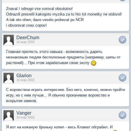
Znaval I odnogo vse voroval obsolutno!
Odnazdi presrelil kakogoto myzika za to hto tot monetky ne otdovol!
A tak eto ohen; daze veselo probezat po NCR
i obvorovat vsex copov!
DeerChum
16 мар 2002
Главная прелесть этого навыка - возможность дарить
незнакомым людям бесполезные предметы (например, шипы от
растений)... При этом зарабатывая свою экспу
Glarion
16 мар 2002
С воровствои играть интереснее. Без него, конечно, можно пройти
игру, но с ним лучше... Я обычно прокачиваю воровство и
вскрытие замков.
Vanger
16 мар 2002
Я вот на кожаную броньку копил - весь Кламат обграбил. И