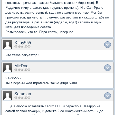
понятным причинам, самые большие казино и бары мои). В
Реддинге живу в шахте (да, трудные времена). И в Сан-Фране
домик есть, единственный, куда не заходят местные. Мог бы
приколоться, да не стал : скажем, разместить в каждом штабе по
два регулятора, а раз в месяц (неделю, год?) свозить в один
штаб для проведения совета...
Разыгралось, что-то. Пора спать, наверное.
X-ray555
08 фев 2003
Что такое регулятор?
MicDoc
08 фев 2003
2X-ray555:
Ты в первый Фол играл?Там такие дяди были.
Soruman
08 фев 2003
Ещё я люблю оставлять своих НПС и барахло в Наварро на
самой первой локации, и домика 2 со шкафичиками есть, и до