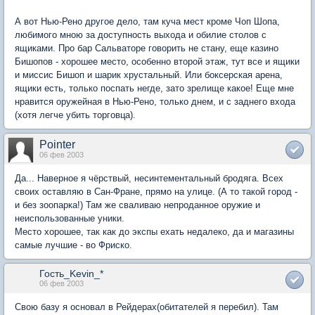
А вот Нью-Рено другое дело, там куча мест кроме Чоп Шопа,
любимого мною за доступность выхода и обилие столов с
ящиками. Про бар Сальваторе говорить не стану, еще казино
Бишопов - хорошее место, особенно второй этаж, тут все и ящики
и миссис Бишоп и шарик хрустальный. Или боксерская арена,
ящики есть, только поспать негде, зато зрелище какое! Еще мне
нравится оружейная в Нью-Рено, только днем, и с заднего входа
(хотя легче убить торговца).
Pointer
06 фев 2003
Да... Наверное я чёрствый, несинтементальный бродяга. Всех
своих оставляю в Сан-Фране, прямо на улице. (А то такой город -
и без зоопарка!) Там же сваливаю непроданное оружие и
неиспользованные уники.
Место хорошее, так как до экспы ехать недалеко, да и магазины
самые лучшие - во Фриско.
Гость_Kevin_*
06 фев 2003
Свою базу я основал в Рейдерах(обитателей я перебил). Там