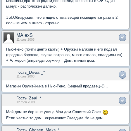
магазины,братство рядом,все последние квесты в СФ. Один
минус - расположен далеко.
ЗЫ:Обнаружил, что в ящик стола вещей помещяется раза в 2
больше чем в шкаф - странно...
MAlexS
11 фев 2003
Нью-Рено (почти центр карты) + Оружей магазин и его подвал
(продажа барохла, скупка патронов, много столов, холодильник)
+ Алжерон (апгрэйды оружия) = Дом, милый дом.
Гость_Divuar_*
11 фев 2003
Магазин Оружейника в Нью-Рено..(бедный продавец=))...
Гость_Zeal_*
12 фев 2003
Мой дом не бар и не улица.Мои дом-Советский Союз
Если честно то дом...обременяет.Склад-да.Но не дом.
Гость_Chosen_Maks_*