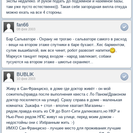
экспы недалеко. И рукой подать до подземной и наземной базы,
там уже пусто естественно)). Такая себе загородная вилла откуда
можно ехать на все 4 стороны.
fan66
08 фев 2003
Бар Сальваторе - Охрану не трогаю - сальваторе самого в расход
- вещи на втором этаже спутники в баре бухают...Кес барментом,
сулик вышибалой, вик все чинит, робот развозит напитки
,
Маркуся танцует перед входом - народ завлекает, собаки
тусуются на втором этаже - шмотье охраняют...
BUBLIK
10 фев 2003
Живу в Сан-Франциско, в доме где доктор живёт - он мой
сожитель(правда после выполнения квеста с Ло Паном/Драконом
доктор поселяется на улице). Сразу справа в доме - маленькая
комнатка: 2шкафа + стол - вполне хватает.Магазины -
рядом,правда ехать из СФ до Волт-Сити далековато,но НКР и
Нью-Рено рядом.НПС живут на улице, перед моим домом -
недостойны они с Избранным жить :-)
ИМХО Сан-Франциско - лучшее место для проживания:лучшие