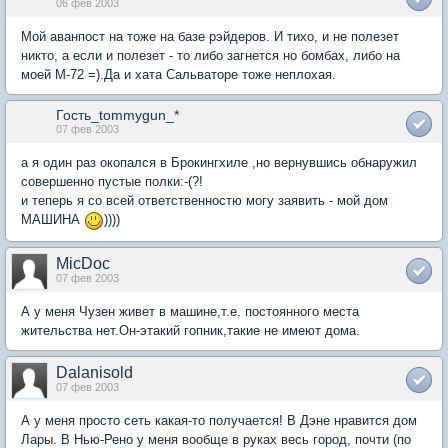
06 фев 2003
Мой аванпост на тоже на базе рэйдеров. И тихо, и не полезет
никто, а если и полезет - то либо загнется но бомбах, либо на
моей М-72 =).Да и хата Сальваторе тоже неплохая.
Гость_tommygun_*
07 фев 2003
а я один раз окопался в Брокингхиле ,но вернувшись обнаружил
совершенно пустые полки:-(?!
и теперь я со всей ответственностю могу заявить - мой дом
МАШИНА
))))
MicDoc
07 фев 2003
А у меня Чузен живет в машине,т.е. постоянного места
жительства нет.Он-этакий гопник,такие не имеют дома.
Dalanisold
07 фев 2003
А у меня просто сеть какая-то получается! В Дэне нравится дом
Лары. В Нью-Рено у меня вообще в руках весь город, почти (по