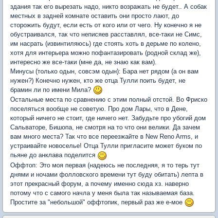
здания так его вырезать надо, никто возражать не будет.. А собак
местных в задней комнате оставить они просто лают, до
сторожить будут, если есть от кого или от чего. Ну конечно я не
обустраивался, так что неписяев расставлял, все-таки не Симс,
им насрать (извинтиляюсь) где стоять хоть в дерьме по колено,
хотя для интерьера можно пофантазировать (родной склад же),
интересно же все-таки (мне да, не знаю как вам).
Минусы (только одын, совсэм одын): Бара нет рядом (а он вам
нужен?) Конечно нужен, кто же отца Тулли поить будет, не
брамин ли по имени Мила?
Остальные места по сравнению с этим полный отстой. Во Фриско
поселяться вообще не советую. Про дом Лары, что в Дене,
который ничего не стоит, где ничего нет. Забудьте про убогий дом
Сальваторе, Бишопа, не смотря на то что они велики. Да зачем
вам много места? Так что все переезжайте в New Reno Arms, и
устраивайте новоселье! Отца Тулли пригласите может буком по
пьяне до анклава поделится
Оффтоп: Это моя первая (надеюсь не последняя, я то терь тут
днями и ночами фолловского времени тут буду обитать) лепта в
этот прекрасный форум, а почему именно сюда хз. наверно
потому что с самого начла у меня была так называемая база.
Простите за "небольшой" оффтопик, первый раз же е-мое