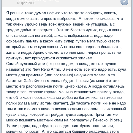
18 фев 2003
Я раньше тоже думал нафига что то где-то собирать, копить,
когда можно взять и просто выбросить. А потом понимаешь, что
так очень удобно ведь всех нужных вещей не утащишь, а с
трудом добытые предметы (тот же бластер чужих, ведь в конце
он становиться поганкой), а жаль выбрасывать, ведь надо
сохранить память а каком нить супер пупер мега турбо квесте
который дал мне куча экспы. А потом еще надоело бомжовать,
жить то негде, Аройо снесли, а точнее мост, через пропасть не
прыгнуть, вот приходиться обживаться жильем.
Самый рулезный дом (скорее не дом, а склад его так лучше
называть) это New Reno Arms. В нем есть все что надо есть, куча
место для временно (или постоянно) ненужного хлама, а то
багажник Хайвэймена маловат будет. Плюсы (их много) этого
места: его расположение почти центр карты, А когда оставляешь
тачку в зап. стороне города, машина становиться прямо у входа,
что облегчает перетаскивание добра из багажника на тамошние
полки (слава богу их там хватает). Да таскать почти ниче не надо
там и так с самого начала всякого хлама навалом + психованный
чувак внизу, который апгрейдит пушки задаром. Прям там же
можно поменять местный хлам на препараты у Ренеско. И отец
Тулли рядом, надо будет разведет, хинтбуком поделиться,
коньячка попросит. А что касаеться бывшего владельца этого