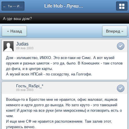
Life Hub - Лучшие компьютерные игры мира
← Ты — Избранный
А где ваш дом?
« Назад
Вперед »
Judas
09 янв 2003
Дом - излишество, ИМХО. Это все-таки не Симс. А вот музей
оружия и разных шмоток - это да, было. В Конюшнях - там столов
до фига, и в центре карты.
А музей всех НПСей - по соседству, на Голгофе.
Гость_RaSpi_*
09 янв 2003
Вообще-то в Братстве мне не нравится, офис маловат, ящиков
немного и идти долго до выхода. Но зато круто - это тамошний
комп! И доктор на все руки (или микросхемы) и поговорить есть о
чем.
И еще мне СФ не нравится расположением. Там залив этот,
упираюсь вечно.