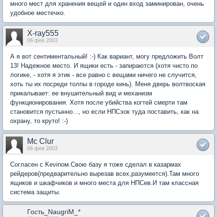
много мест для хранения вещей и один вход заминирован, очень
удобное местечко.
X-ray555
06 фев 2003
А я вот сентиментальный! :-) Как вариант, могу предложить Волт
13! Надежное место. И ящики есть - запираются (хотя чисто по
логике, - хотя я этик - все равно с вещами ничего не случится,
хоть ты их посреди толпы в городе кинь). Меня дверь волтвоская
прикалывает: ее внушительный вид и механизм
функционирования. Хотя после убийства когтей смерти там
становится пустынно..., но если НПСэок туда поставить, как на
охрану, то круто! :-)
Mc Clur
06 фев 2003
Согласен с Kevinом.Свою базу я тоже сделал в казармах
рейдеров(предварительно вырезав всех,разумеется).Там много
ящиков и шкафчиков и много места для НПСев.И там классная
система защиты.
Гость_NaugriM_*