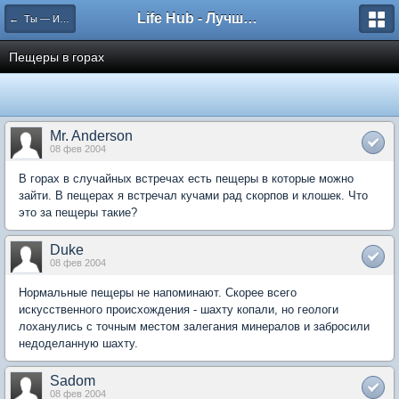
Life Hub - Лучшие компьютерные игры мира
← Ты — Избранный
Пещеры в горах
Mr. Anderson
08 фев 2004
В горах в случайных встречах есть пещеры в которые можно
зайти. В пещерах я встречал кучами рад скорпов и клошек. Что
это за пещеры такие?
Duke
08 фев 2004
Нормальные пещеры не напоминают. Скорее всего
искусственного происхождения - шахту копали, но геологи
лоханулись с точным местом залегания минералов и забросили
недоделанную шахту.
Sadom
08 фев 2004