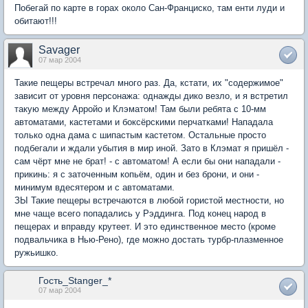
Побегай по карте в горах около Сан-Франциско, там енти луди и
обитают!!!
Savager
07 мар 2004
Такие пещеры встречал много раз. Да, кстати, их "содержимое"
зависит от уровня персонажа: однажды дико везло, и я встретил
такую между Арройо и Клэматом! Там были ребята с 10-мм
автоматами, кастетами и боксёрскими перчатками! Нападала
только одна дама с шипастым кастетом. Остальные просто
подбегали и ждали убытия в мир иной. Зато в Клэмат я пришёл -
сам чёрт мне не брат! - с автоматом! А если бы они нападали -
прикинь: я с заточенным копьём, один и без брони, и они -
минимум вдесятером и с автоматами.
ЗЫ Такие пещеры встречаются в любой гористой местности, но
мне чаще всего попадались у Рэддинга. Под конец народ в
пещерах и вправду крутеет. И это единственное место (кроме
подвальчика в Нью-Рено), где можно достать турбр-плазменное
ружьишко.
Гость_Stanger_*
07 мар 2004