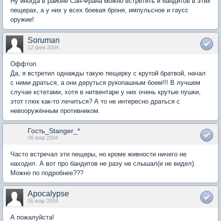
Ну иногда в районе Сан-Франа можно встретить и бандитов в этих
пещерах, а у них у всех боевая броня, импульсное и гаусс
оружие!
Soruman
12 фев 2004
Оффтоп.
Да, я встретил однажды такую пещерку с крутой братвой, начал
с ними драться, а они деруться рукопашным боем!!! В лучшем
случае кстетами, хотя в нитвентаре у них очень крутые пушки,
этот глюк как-то лечиться? А то не интересно драться с
невооружённым противником.
Гость_Stanger_*
06 мар 2004
Часто встречал эти пещеры, но кроме живности ничего не
находил. А вот про бандитов не раэу не слышал(и не видел).
Можно по подробнее???
Apocalypse
06 мар 2004
А пожалуйста!