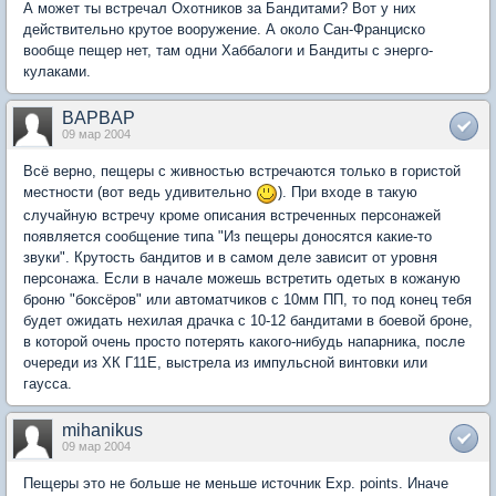
А может ты встречал Охотников за Бандитами? Вот у них
действительно крутое вооружение. А около Сан-Франциско
вообще пещер нет, там одни Хаббалоги и Бандиты с энерго-
кулаками.
BAPBAP
09 мар 2004
Всё верно, пещеры с живностью встречаются только в гористой
местности (вот ведь удивительно
). При входе в такую
случайную встречу кроме описания встреченных персонажей
появляется сообщение типа "Из пещеры доносятся какие-то
звуки". Крутость бандитов и в самом деле зависит от уровня
персонажа. Если в начале можешь встретить одетых в кожаную
броню "боксёров" или автоматчиков с 10мм ПП, то под конец тебя
будет ожидать нехилая драчка с 10-12 бандитами в боевой броне,
в которой очень просто потерять какого-нибудь напарника, после
очереди из ХК Г11Е, выстрела из импульсной винтовки или
гаусса.
mihanikus
09 мар 2004
Пещеры это не больше не меньше источник Exp. points. Иначе