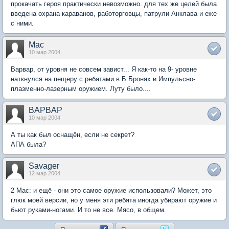
прокачать героя практически невозможно. для тех же целей была
введена охрана караванов, работорговцы, патрули Анклава и еже
с ними.
Mac
10 мар 2004
Варвар, от уровня не совсем завист... Я как-то на 9- уровне
наткнулся на пещеру с ребятами в Б.Бронях и Импульсно-
плазменно-лазерным оружием. Луту было....
BAPBAP
10 мар 2004
А ты как был оснащён, если не секрет?
АПА была?
Savager
12 мар 2004
2 Mac: и ещё - они это самое оружие использовали? Может, это
глюк моей версии, но у меня эти ребята иногда убирают оружие и
бьют руками-ногами. И то не все. Мясо, в общем.