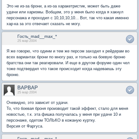
Это не из-за брони, а из-за харакетристик, может быть даже
удачи или харизмы. Вобщем, это у меня было когда я хакнул
персонажа и проходил с 10,10,10,10... Вот, так что какая именно
хар-ка за это отвечает сказать не могу.
Гость_mad__max_*
25 мар 2004
Я же говорю, что одинм и тем же персом заходил к рейдерам во
всех вариантах брони по многу раз, и только на боевую броню
братства они так реагировали. И еще в другом форуме один чел
тоже подтвердил что такое происходит когда надеваешь эту
броню.
BAPBAP
25 мар 2004
Очевидно, это зависит от удачи.
То, что боевая броня производит такой эффект, стало для меня
новостью, т.к. эта фишка получалась у меня при удаче 10 и
персонаже, одетом ТОЛЬКО в кожаную куртку.
Версия от Фаргуса.
Гость_mad__max_*