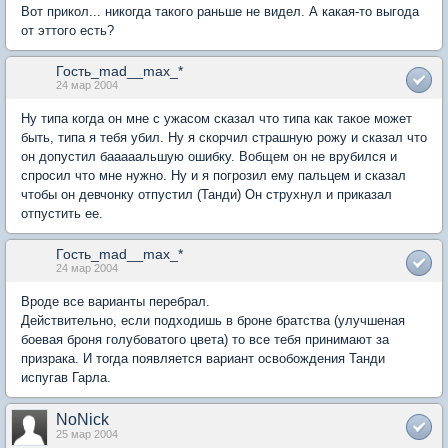
Вот прикол... никогда такого раньше не видел. А какая-то выгода
от эттого есть?
Гость_mad__max_*
24 мар 2004
Ну типа когда он мне с ужасом сказал что типа как такое может
быть, типа я тебя убил. Ну я скорчил страшную рожу и сказал что
он допустил бааааальшую ошибку. Вобщем он не врубился и
спросил что мне нужно. Ну и я погрозил ему пальцем и сказал
чтобы он девчонку отпустил (Танди) Он струхнул и приказал
отпустить ее.
Гость_mad__max_*
24 мар 2004
Вроде все варианты перебрал.
Действительно, если подходишь в броне братства (улучшеная
боевая броня голубоватого цвета) то все тебя принимают за
призрака. И тогда появляется вариант освобождения Танди
испугав Гарла.
NoNick
25 мар 2004