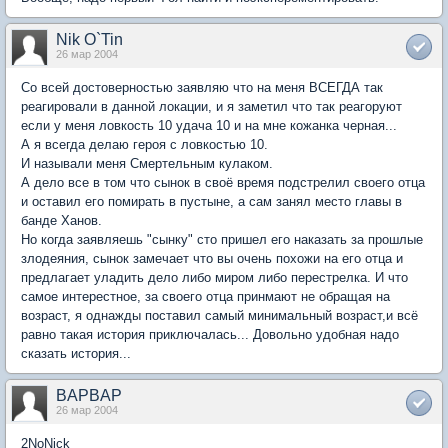
Nik O`Tin
26 мар 2004
Со всей достоверностью заявляю что на меня ВСЕГДА так
реагировали в данной локации, и я заметил что так реагоруют
если у меня ловкость 10 удача 10 и на мне кожанка черная...
А я всегда делаю героя с ловкостью 10.
И называли меня Смертельным кулаком.
А дело все в том что сынок в своё время подстрелил своего отца
и оставил его помирать в пустыне, а сам занял место главы в
банде Ханов.
Но когда заявляешь "сынку" сто пришел его наказать за прошлые
злодеяния, сынок замечает что вы очень похожи на его отца и
предлагает уладить дело либо миром либо перестрелка. И что
самое интерестное, за своего отца принмают не обращая на
возраст, я однажды поставил самый минимальный возраст,и всё
равно такая история приключалась... Довольно удобная надо
сказать история...
BAPBAP
26 мар 2004
2NoNick