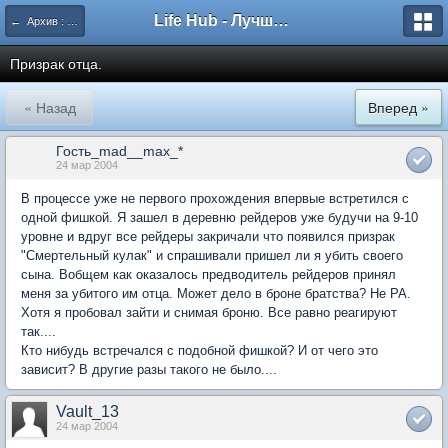
Life Hub - Лучшие компьютерные игры мира
← Архив : Fallout
Призрак отца.
« Назад
Вперед »
Гость_mad__max_*
24 мар 2004
В процессе уже не первого прохождения впервые встретился с
одной фишкой. Я зашел в деревню рейдеров уже будучи на 9-10
уровне и вдруг все рейдеры закричали что появился призрак
"Смертельный кулак" и спрашивали пришел ли я убить своего
сына. Вобщем как оказалось предводитель рейдеров принял
меня за убитого им отца. Может дело в броне братства? Не РА.
Хотя я пробовал зайти и снимая броню. Все равно реагируют
так....
Кто нибудь встречался с подобной фишкой? И от чего это
зависит? В другие разы такого не было....
Vault_13
24 мар 2004