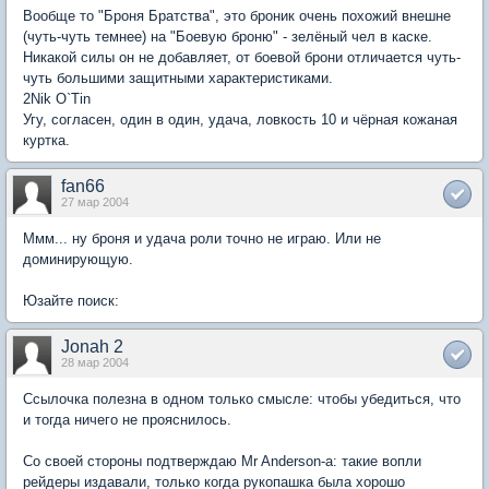
Вообще то "Броня Братства", это броник очень похожий внешне
(чуть-чуть темнее) на "Боевую броню" - зелёный чел в каске.
Никакой силы он не добавляет, от боевой брони отличается чуть-
чуть большими защитными характеристиками.
2Nik O`Tin
Угу, согласен, один в один, удача, ловкость 10 и чёрная кожаная
куртка.
fan66
27 мар 2004
Ммм... ну броня и удача роли точно не играю. Или не
доминирующую.
Юзайте поиск:
Jonah 2
28 мар 2004
Ссылочка полезна в одном только смысле: чтобы убедиться, что
и тогда ничего не прояснилось.
Со своей стороны подтверждаю Mr Anderson-а: такие вопли
рейдеры издавали, только когда рукопашка была хорошо