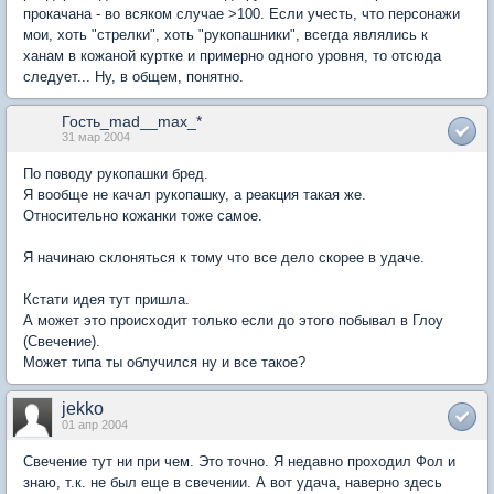
прокачана - во всяком случае >100. Если учесть, что персонажи
мои, хоть "стрелки", хоть "рукопашники", всегда являлись к
ханам в кожаной куртке и примерно одного уровня, то отсюда
следует... Ну, в общем, понятно.
Гость_mad__max_*
31 мар 2004
По поводу рукопашки бред.
Я вообще не качал рукопашку, а реакция такая же.
Относительно кожанки тоже самое.
Я начинаю склоняться к тому что все дело скорее в удаче.
Кстати идея тут пришла.
А может это происходит только если до этого побывал в Глоу
(Свечение).
Может типа ты облучился ну и все такое?
jekko
01 апр 2004
Свечение тут ни при чем. Это точно. Я недавно проходил Фол и
знаю, т.к. не был еще в свечении. А вот удача, наверно здесь