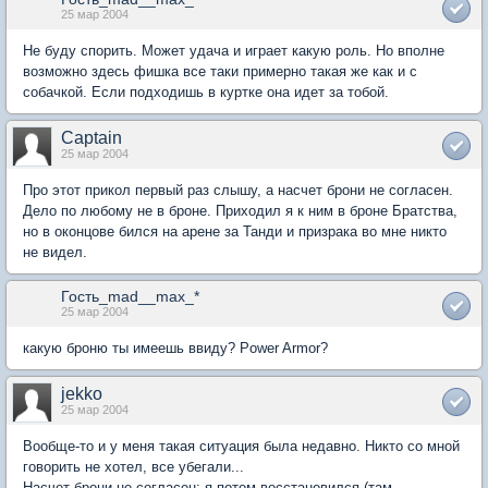
25 мар 2004
Не буду спорить. Может удача и играет какую роль. Но вполне
возможно здесь фишка все таки примерно такая же как и с
собачкой. Если подходишь в куртке она идет за тобой.
Captain
25 мар 2004
Про этот прикол первый раз слышу, а насчет брони не согласен.
Дело по любому не в броне. Приходил я к ним в броне Братства,
но в оконцове бился на арене за Танди и призрака во мне никто
не видел.
Гость_mad__max_*
25 мар 2004
какую броню ты имеешь ввиду? Power Armor?
jekko
25 мар 2004
Вообще-то и у меня такая ситуация была недавно. Никто со мной
говорить не хотел, все убегали...
Насчет брони не согласен: я потом восстановился (там