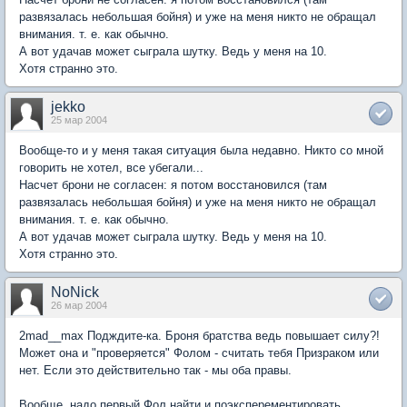
развязалась небольшая бойня) и уже на меня никто не обращал
внимания. т. е. как обычно.
А вот удачав может сыграла шутку. Ведь у меня на 10.
Хотя странно это.
jekko
25 мар 2004
Вообще-то и у меня такая ситуация была недавно. Никто со мной
говорить не хотел, все убегали...
Насчет брони не согласен: я потом восстановился (там
развязалась небольшая бойня) и уже на меня никто не обращал
внимания. т. е. как обычно.
А вот удачав может сыграла шутку. Ведь у меня на 10.
Хотя странно это.
NoNick
26 мар 2004
2mad__max Подждите-ка. Броня братства ведь повышает силу?!
Может она и "проверяется" Фолом - считать тебя Призраком или
нет. Если это действительно так - мы оба правы.
Вообще, надо первый Фол найти и поэксперементировать.