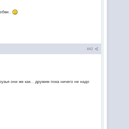
любви..
#42
?
рузья они же как... дружим пока ничего не надо