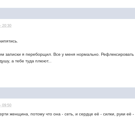
- 20:30
кипятись.
м записки я переборщил. Все у меня нормально. Рефлексировать я
ушу, а тебе туда плюют...
- 09:50
рти женщина, потому что она - сеть, и сердце её - силки, руки её - о