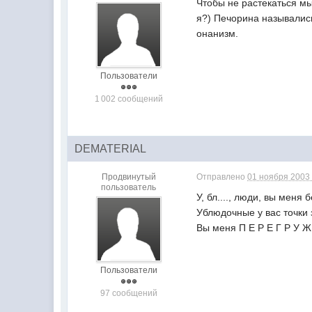
Чтобы не растекаться мы
я?) Печорина называлис
онанизм.
Пользователи
1 002 сообщений
DEMATERIAL
Продвинутый
Отправлено
01 ноября 2003 
пользователь
У, бл...., люди, вы меня 
Ублюдочные у вас точки 
Вы меня П Е Р Е Г Р У Ж
Пользователи
97 сообщений