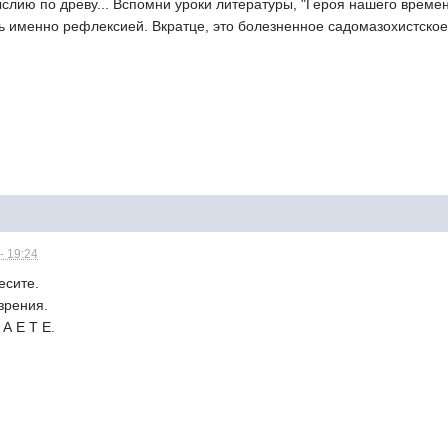
слию по древу... Вспомни уроки литературы, "Героя нашего времен
ь именно рефлексией. Вкратце, это болезненное садомазохистско
- 19:24
бесите.
зрения.
 А Е Т Е.