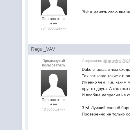
ЗЫ: а менять свою внешн
Пользователи
704 сообщений
Regul_VAV
Продвинутый
Отправлено
30 октября 2003
пользователь
Duke знаешь в чем сходс
Так вот когда такие отн
Именно чем. Т.е. каким м
друг от друга. А как ток
И вообще депресии не 
Пользователи
З.Ы. Лучший способ борь
48 сообщений
Проверенно не только о