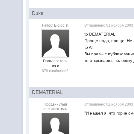
Duke
Fallout Biologist
Отправлено
01 ноября 2003 
to DEMATERIAL
Проще надо, проще. Не 
to All
Вы правы с публикование
то открываешь человеку д
Пользователи
879 сообщений
DEMATERIAL
Продвинутый
Отправлено
02 ноября 2003 
пользователь
"И нашёл я, что горче сме