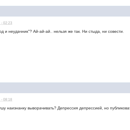
 - 02:23
од и неудачник"? Ай-ай-ай.. нельзя же так. Ни стыда, ни совести.
 - 08:18
шу наизнанку выворачивать? Депрессия депрессией, но публиковать