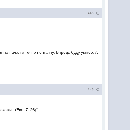
#48
 не начал и точно не начну. Впредь буду умнее. А
#49
ковы...(Екл. 7. 26)"