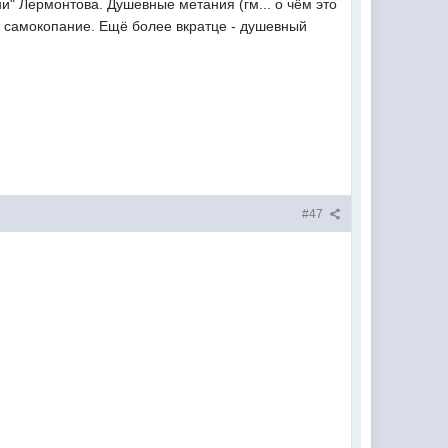
и" Лермонтова. Душевные метания (гм... о чём это
е самокопание. Ещё более вкратце - душевный
#47