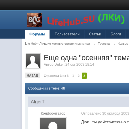
Форумы
Пользователи
Статьи
Блоги
Life Hub - Лучшие компьютерные игры мира
→
Тусовка
→
Кольцо
Еще одна "осенняя" тем
Автор
Duke
,
24 окт 2003 18:14
НАЗАД
Страница 3 из 3
1
2
3
Сообщений в теме: 48
AlgerT
Конфронтатор
Отправлено
30 октября 2003
Дюк.. ты действительно 