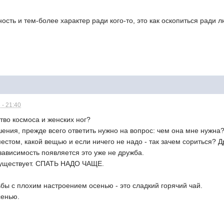
ость и тем-более характер ради кого-то, это как оскопиться ради 
 - 21:40
тво космоса и женских ног?
ошения, прежде всего ответить нужно на вопрос: чем она мне нужна
естом, какой вещью и если ничего не надо - так зачем сориться? Д
о зависимость появляется это уже не дружба.
существует. СПАТЬ НАДО ЧАЩЕ.
бы с плохим настроением осенью - это сладкий горячий чай.
сенью.