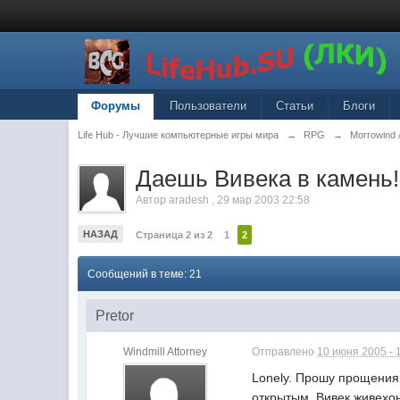
Форумы
Пользователи
Статьи
Блоги
Life Hub - Лучшие компьютерные игры мира
→
RPG
→
Morrowind 
Даешь Вивека в камень!
Автор
aradesh
,
29 мар 2003 22:58
НАЗАД
Страница 2 из 2
1
2
Сообщений в теме: 21
Pretor
Windmill Attorney
Отправлено
10 июня 2005 - 
Lonely. Прошу прощения,
открытым. Вивек живехон