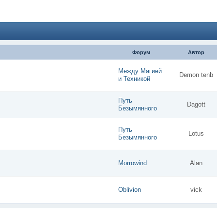
Форум
Автор
Между Магией
Demon tenb
и Техникой
Путь
Dagott
Безымянного
Путь
Lotus
Безымянного
Morrowind
Alan
Oblivion
vick