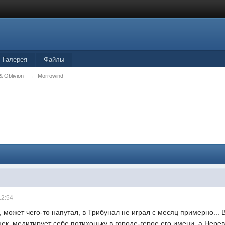
Галерея
Файлы
& Oblivion
→
Morrowind
12:54
 может чего-то напутал, в Трибунал не играл с месяц примерно... 
ек, медитирует себе потихоньку в городе-герое его имени, а Нере