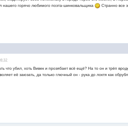
нул нашего горячо любимого поэта-шинковальщика
Странно все эт
08:32
ать что убил, хоть Вивек и прозябает всё ещё? На то он и трёп вро
воляет её заюзать, да только глючный он - рука до локтя как обруб