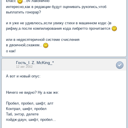
класс
...оч лаконично
интересно,как в редакции будут оценивать рукопись,чтоб
выплатить гонорар?
и я уже не удивлюсь,если увижу стихи в машинном коде:-)в
рифму,а после компилирования кода либретто прочитается
или в недесятеричной системе счисления
в двоичной,скажем..
о как!
Гость_I. Z. McKing_*
12 авг 2002
А вот и новый опус:
Ничего не видно? Ну а как же:
Пробел, пробел, шифт, алт
Контрал, шифт, пробел
Таб, энтэр, делете
пэйдж-даун, шифт, пробел...