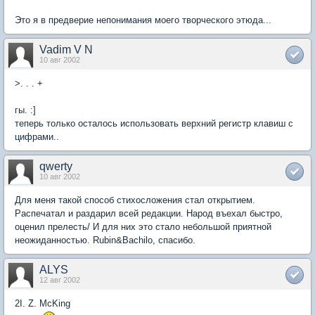
Это я в предверие непонимания моего творческого этюда...
Vadim V N
10 авг 2002
>. . . +
гы. :]
теперь только осталось использовать верхний регистр клавиш с
цифрами..
qwerty
10 авг 2002
Для меня такой способ стихосложения стал открытием.
Распечатал и раздарил всей редакции. Народ въехал быстро,
оценил прелесть/ И для них это стало небольшой приятной
неожиданностью. Rubin&Bachilo, спасибо.
ALYS
12 авг 2002
2I. Z. McKing