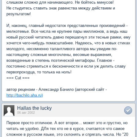
слишком сложно для начинающего. Hе бойтесь минусов!
Hе стыдитесь ставить знак равенства между действием и
результатом!
И, наконец, главный недостаток представленных произведений -
мелкотемье. Все числа не крупнее пары миллионов, а ведь наш
новый русский читатель давно перешагнул эти тесные рамки, ему
хочется чего-нибудь помасштабнее. Hадеюсь, что в новых стихах
молодого, несомненно талантливого автора мы увидим по-
настоящему сложные многочлены, весомые выражения,
возведенные в степень поэтической метафоры. Главное -
постоянно стремиться к бесконечности и если уж делить славу
первопроходца, то толька на ноль!
=== Cut ===
автоp pецензии - Александp Бачило (автоpский сайт -
http://bachilo.aha.ru)
Hallas the lucky
06 авг 2002
Первое просто отличное. А вот второе... может это и грустно, но
читать не удобно. ДЛя тех кто не в курсе, считается что самое
сложное в русском языке, это склонять и спрягать числа. Но "20