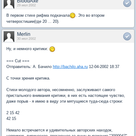
BloodAxe
29 июл 2002
В первом стихе рифма подкачала
. Это во втором
четверостишии(где 20 ... 20).
Merlin
30 июл 2002
Ну, и немного критики:
=== Cut ===
Отправитель: А. Бачило
http://bachilo.aha.ru
12-04-2002 18:37
С точки зрения критика.
Стихи молодого автора, несомненно, заслуживают самого
пристального внимания критики, в них есть настоящее чувство,
даже порыв - я имею в виду эти мятущиеся туда-сюда строки:
2 15 42
42 15
Hемало встречается и удивительных авторских находок,
например, лирическое, трогающее за душу выражение "2000047",