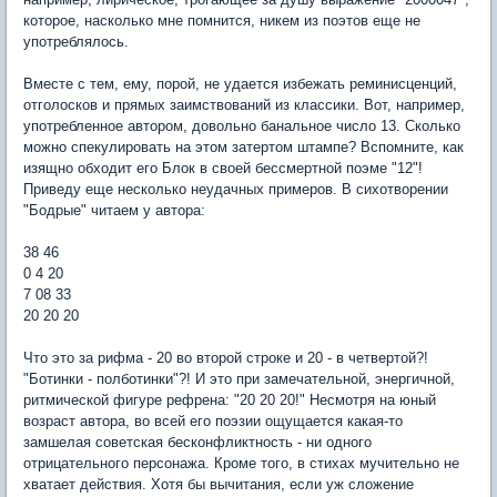
которое, насколько мне помнится, никем из поэтов еще не
употреблялось.
Вместе с тем, ему, порой, не удается избежать реминисценций,
отголосков и прямых заимствований из классики. Вот, например,
употребленное автором, довольно банальное число 13. Сколько
можно спекулировать на этом затертом штампе? Вспомните, как
изящно обходит его Блок в своей бессмертной поэме "12"!
Приведу еще несколько неудачных примеров. В сихотворении
"Бодрые" читаем у автора:
38 46
0 4 20
7 08 33
20 20 20
Что это за рифма - 20 во второй строке и 20 - в четвертой?!
"Ботинки - полботинки"?! И это при замечательной, энергичной,
ритмической фигуре рефрена: "20 20 20!" Hесмотря на юный
возраст автора, во всей его поэзии ощущается какая-то
замшелая советская бесконфликтность - ни одного
отрицательного персонажа. Кроме того, в стихах мучительно не
хватает действия. Хотя бы вычитания, если уж сложение