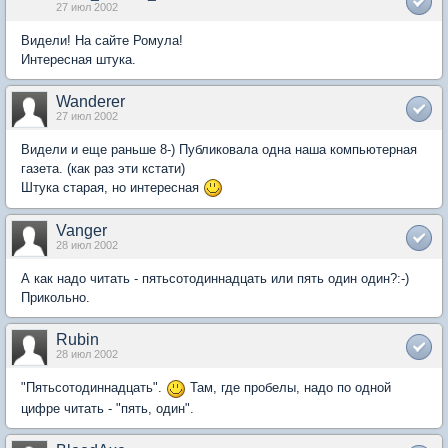
27 июл 2002
Видели! На сайте Ромула!
Интересная штука.
Wanderer
27 июл 2002
Видели и еще раньше 8-) Публиковала одна наша компьютерная
газета. (как раз эти кстати)
Штука старая, но интересная
Vanger
28 июл 2002
А как надо читать - пятьсотодиннадцать или пять один один?:-)
Прикольно.
Rubin
28 июл 2002
"Пятьсотодиннадцать".
Там, где пробелы, надо по одной
цифре читать - "пять, один".