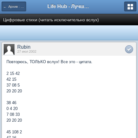
Life Hub - Лучшие компьютерные игры мира
← Архив : ЗОМП
Цифровые стихи (читать исключительно вслух)
Rubin
27 июл 2002
Повторюсь, ТОЛЬКО вслух! Все это - цитата.
2 15 42
42 15
37 08 5
20 20 20
38 46
0 4 20
7 08 33
20 20 20
45 108 2
47 16