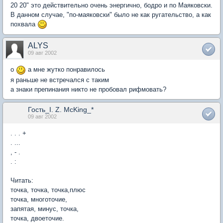
20 20" это действительно очень энергично, бодро и по Маяковски.
В данном случае, "по-маяковски" было не как ругательство, а как
похвала
ALYS
09 авг 2002
о
а мне жутко понравилось
я раньше не встречался с таким
а знаки препинания никто не пробовал рифмовать?
Гость_I. Z. McKing_*
09 авг 2002
. . . +
. ...
, - .
. :
Читать:
точка, точка, точка,плюс
точка, многоточие,
запятая, минус, точка,
точка, двоеточие.