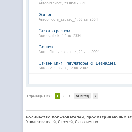
Автор rackbot ,
23 июл 2004
Gamer
Автор Гость_asdasd_* ,
08 авг 2004
Стихи: о разном
Автор alibek ,
17 авг 2004
Стишок
Автор Гость_asdasd_* ,
21 июл 2004
Стивен Кинг. "Регуляторы" & "Безнадёга".
Автор Vadim V N ,
12 авг 2003
ВПЕРЕД
»
Страница 1 из 6
1
2
3
Количество пользователей, просматривающих эт
0 пользователей, 0 гостей, 0 анонимных