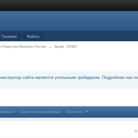
Галерея
Файлы
и Общества Мертвых Поэтов
→
Архив : ЗОМП
инистратор сайта является успешным трейдером. Подробнее как по
уждаемые
Самые просматриваемые
Настроить
0