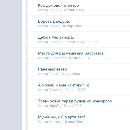
Кот, домовой и метро
Автор FM[KFJ] ,
07 янв 2005
Ворота Балдура.
Автор Dagott ,
04 мар 2005
Дебют Мельхиора.
Автор Orlangur ,
25 окт 2004
1
2
Место для размещения рассказов
Автор IonDen666 ,
02 июл 2004
Раненый ветер
Автор Torvik ,
24 дек 2004
А можно и мне критику? :))
Автор Zhuckoff ,
12 фев 2005
Тренировка перед будущим конкурсом.
Автор AlgerT ,
15 янв 2005
Мужчины, с 8 марта вас!
Автор Houver ,
18 ноя 2004