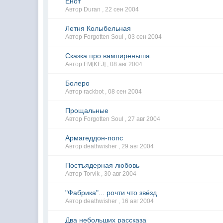
Енот
Автор Duran ,
22 сен 2004
Летня Колыбельная
Автор Forgotten Soul ,
03 сен 2004
Сказка про вампиреныша.
Автор FM[KFJ] ,
08 авг 2004
Болеро
Автор rackbot ,
08 сен 2004
Прощальные
Автор Forgotten Soul ,
27 авг 2004
Армагеддон-попс
Автор deathwisher ,
29 авг 2004
Постъядерная любовь
Автор Torvik ,
30 авг 2004
"Фабрика"... рочти что звёзд
Автор deathwisher ,
16 авг 2004
Два небольших рассказа