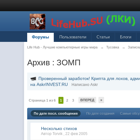
Форумы
Пользователи
Статьи
Блоги
Life Hub - Лучшие компьютерные игры мира
→
Тусовка
→
Записк
Архив : ЗОМП
Проверенный заработок! Крипта для лохов, адм
на AskrINVEST.RU
Написано Askr
ВПЕРЕД
»
Страница 1 из 6
1
2
3
По дате посл. сообщения
По дате создания
Самые обс
Несколько стихов
Автор Torvik ,
22 фев 2005