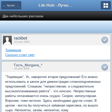
Life Hub - Лучшие компьютерные игры мира
← Архив : ЗОМП
Два небольших рассказа
rackbot
23 июл 2004
Тюремщик
Сколько стоит свет
Гость_Morgana_*
26 июл 2004
"Тюремщик". Ух, наворотил второе предложение! Его можно
использовать в школе для демонстрации сложноподчиненных
предложений. Слишком. "непрестижная, а следовательно
высокооплачиваемая работа" - это нонсенс. Непрестижные
работы оплачиваются очень скудно. Скорее, непопулярная.
Впрочем, тоже неточно. Здесь необходимо другое слово. В
целом - могла бы получиться забавная зарисовка, но вышло
сыро. Непонятно, зачем, непонятно, кому.