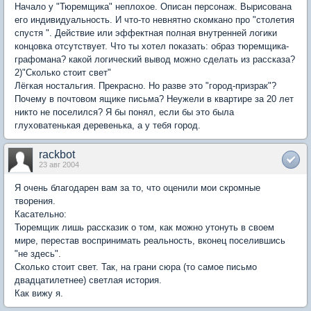
Начало у "Тюремщика" неплохое. Описан персонаж. Вырисована
его индивидуальность. И что-то невнятно скомкано про "столетия
спустя ". Действие или эффектная полная внутренней логики
концовка отсутствует. Что ты хотел показать: образ тюремщика-
графомана? какой логический вывод можно сделать из рассказа?
2)"Сколько стоит свет"
Лёгкая ностальгия. Прекрасно. Но разве это "город-призрак"?
Почему в почтовом ящике письма? Неужели в квартире за 20 лет
никто не поселился? Я бы понял, если бы это была
глуховатенькая деревенька, а у тебя город.
rackbot
23 авг 2004
Я очень благодарен вам за то, что оценили мои скромные
творения.
Касательно:
Тюремщик лишь рассказик о том, как можно утонуть в своем
мире, перестав воспринимать реальность, вконец поселившись
"не здесь".
Сколько стоит свет. Так, на грани сюра (то самое письмо
двадцатилетнее) светлая история.
Как вижу я.