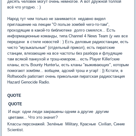
десять человек могут очень немногое. А вот дружной толпой 
всё что угодно. : )
Народ тут чем только не занимается  недавно видел
приглашение на лекции "О пользе зомбей чего-то-там",
проходящие в какой-то библиотеке  долго смеялся... Есть
информационные команды, типа Channel 4 News Team (у них все
передачи  в стиле новостей : ) Есть деловые радиостанции, есть
чисто "музыкальные" (отдельный прикол), есть пиратские
станции, влезающие на все частоты без разбора и флудящие
там всякой панкухой и трэш-юмором... есть Player Killer'ские
кланы, есть Bounty Hunter'ы, есть кланы "выживающих", которым
помогают зомбям... вобщем, адский трэш и угар! : )) Кстати, в
Roftwood'е работает очень прикольная пиратская радиостанция 
Hazard Genocide Radio.
QUOTE
QUOTE
И еще: одни люди закрашены одним а другие  другим
цветами... Что это значит?
Классы персонажей. Зелёные  Military, Красные  Civilian, Синие 
Scientist.