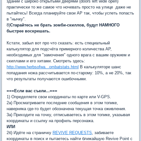
здании с широко открытыми дверями (doors left wide open)
практически то же самое что ночевать просто на улице  даже не
пытайтесь! Всегда планируйте свои AP так, чтобы успеть попасть
в "нычку".
8)
Старайтесь не брать зомби-скиллов, будут НАМНОГО
быстрее воскрешать.
Кстати, забыл вот про что сказать: есть специальный
калькулятор для подсчёта примерного количества АР,
необходимых для "замочения" одного врага с вашим оружием и
скиллами и его хитами. Смотреть здесь:
http://www.herbsofwa...ombatstats.html
В калькуляторе шанс
попадания ножа рассчитывается по-старому: 10%, а не 20%, так
что результаты получаются ошибочными.
===Если вас съели...===
1) Определяете свои координаты по карте или V-GPS.
2а) Просматриваете последние сообщения в этом топике,
наверняка где-то будет обозначена текущая точка оживления.
3а) Приходите на точку, отписываетесь в этом топике, указывая
координаты и ссылку на профиль персонажа.
ИЛИ
2б) Идёте на страничку
REVIVE REQUESTS
, забиваете
координаты в поиск и пытаетесь найти ближайшую Revive Point с