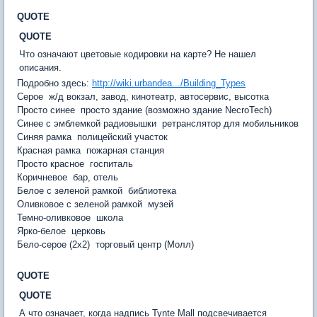
QUOTE
QUOTE
Что означают цветовые кодировки на карте? Не нашел
описания.
Подробно здесь:
http://wiki.urbandea.../Building_Types
Серое  ж/д вокзал, завод, кинотеатр, автосервис, высотка
Просто синее  просто здание (возможно здание NecroTech)
Синее с эмблемкой радиовышки  ретранслятор для мобильников
Синяя рамка  полицейский участок
Красная рамка  пожарная станция
Просто красное  госпиталь
Коричневое  бар, отель
Белое с зеленой рамкой  библиотека
Оливковое с зеленой рамкой  музей
Темно-оливковое  школа
Ярко-белое  церковь
Бело-серое (2х2)  торговый центр (Молл)
QUOTE
QUOTE
А что означает, когда надпись Tynte Mall подсвечивается