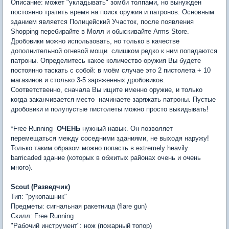
Описание: может "укладывать" зомби толпами, но вынужден
постоянно тратить время на поиск оружия и патронов. Основным
зданием является Полицейский Участок, после появления
Shopping перебирайте в Молл и обыскивайте Arms Store.
Дробовики можно использовать, но только в качестве
дополнительной огневой мощи  слишком редко к ним попадаются
патроны. Определитесь какое количество оружия Вы будете
постоянно таскать с собой: в моём случае это 2 пистолета + 10
магазинов и столько 3-5 заряженных дробовиков.
Соответственно, сначала Вы ищите именно оружие, и только
когда заканчивается место  начинаете заряжать патроны. Пустые
дробовики и полупустые пистолеты можно просто выкидывать!
*Free Running 
ОЧЕНЬ
нужный навык. Он позволяет
перемещаться между соседними зданиями, не выходя наружу!
Только таким образом можно попасть в extremely heavily
barricaded здание (которых в обжитых районах очень и очень
много).
Scout (Разведчик)
Тип: "рукопашник"
Предметы: сигнальная ракетница (flare gun)
Скилл: Free Running
"Рабочий инструмент": нож (пожарный топор)