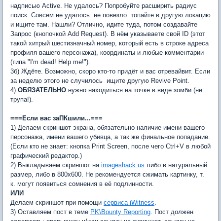
надписью Active. Не удалось? Попробуйте расширить радиус
поиск. Совсем не удалось  не повезло  топайте в другую локацию
и ищите там. Нашли? Отлично, идите туда, потом создавайте
Запрос (кнопочкой Add Request). В нём указываете свой ID (этот
такой хитрый шестизначный номер, который есть в строке адреса
профиля вашего персонажа), координаты и любые комментарии
(типа "I'm dead! Help me!").
3б) Ждёте. Возможно, скоро кто-то придёт и вас отревайвит. Если
за неделю этого не случилось  ищите другую Revive Point.
4)
ОБЯЗАТЕЛЬНО
нужно находиться на точке в виде зомби (не
трупа!).
===Если вас заПКшили...===
1) Делаем скриншот экрана, обязательно наличие имени вашего
персонажа, имени вашего убивца, а так же финальное попадание.
(Если кто не знает: кнопка Print Screen, после чего Ctrl+V в любой
графический редактор.)
2) Выкладываем скриншот на
imageshack.us
либо в натуральный
размер, либо в 800х600. Не рекомендуется сжимать картинку, т.
к. могут появиться сомнения в её подлинности.
ИЛИ
Делаем скриншот при помощи
сервиса iWitness
.
3) Оставляем пост в теме
PK\Bounty Reporting
. Пост должен