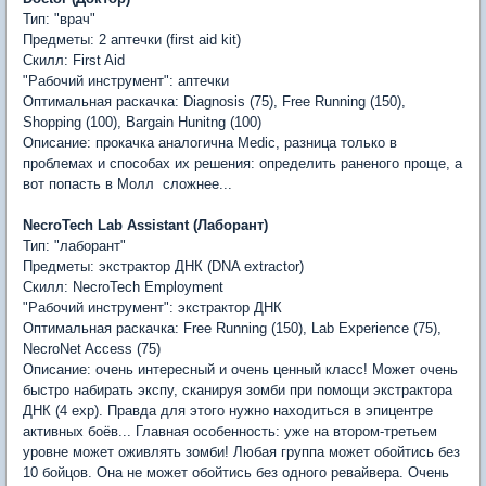
Тип: "врач"
Предметы: 2 аптечки (first aid kit)
Скилл: First Aid
"Рабочий инструмент": аптечки
Оптимальная раскачка: Diagnosis (75), Free Running (150),
Shopping (100), Bargain Hunitng (100)
Описание: прокачка аналогична Medic, разница только в
проблемах и способах их решения: определить раненого проще, а
вот попасть в Молл  сложнее...
NecroTech Lab Assistant (Лаборант)
Тип: "лаборант"
Предметы: экстрактор ДНК (DNA extractor)
Скилл: NecroTech Employment
"Рабочий инструмент": экстрактор ДНК
Оптимальная раскачка: Free Running (150), Lab Experience (75),
NecroNet Access (75)
Описание: очень интересный и очень ценный класс! Может очень
быстро набирать экспу, сканируя зомби при помощи экстрактора
ДНК (4 exp). Правда для этого нужно находиться в эпицентре
активных боёв... Главная особенность: уже на втором-третьем
уровне может оживлять зомби! Любая группа может обойтись без
10 бойцов. Она не может обойтись без одного ревайвера. Очень