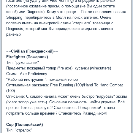
госиталь (на удачу или Free Running) и определить раненых
(постоянное ожидание просьб о помощи (не Вы один хотите
эспы!) или Diagnosis). Кому что проще... После появления навыка
Shopping  перебирайтесь в Молл на поиск аптечек. Очень
полезно иметь на внеигровой связи "старшего" товарища с
Diagnosis, который мог бы периодически скидывать список
раненых.
==Civilian (Гражданский)==
Firefighter (Пожарник)
Тип: "рукопашник"
Предметы: пожарный топор (fire axe), кусачки (wirecutters)
Скилл: Axe Proficiency
"Рабочий инструмент": пожарный топор
Оптимальная раскачка: Free Running (100)/Hand To Hand Combat
(100)
Описание: С самого начала может очень быстро "нарубать" экспы
(благо топор уже есть). Основная сложность  найти укрытие. Всё
просто. Готовы рискнуть? Становитесь Пожарником! Готовы
потратить больше времени? Становитесь Разведчиком!
Cop (Полицейский)
Тип: "стрелок"