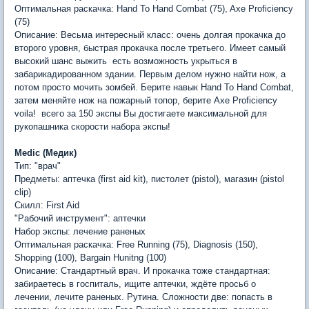
Оптимальная раскачка: Hand To Hand Combat (75), Axe Proficiency
(75)
Описание: Весьма интересный класс: очень долгая прокачка до
второго уровня, быстрая прокачка после третьего. Имеет самый
высокий шанс выжить  есть возможность укрыться в
забарикадированном здании. Первым делом нужно найти нож, а
потом просто мочить зомбей. Берите навык Hand To Hand Combat,
затем меняйте нож на пожарный топор, берите Axe Proficiency 
voila!  всего за 150 экспы Вы достигаете максимальной для
рукопашника скорости набора экспы!
Medic (Медик)
Тип: "врач"
Предметы: аптечка (first aid kit), пистолет (pistol), магазин (pistol
clip)
Скилл: First Aid
"Рабочий инструмент": аптечки
Набор экспы: лечение раненых
Оптимальная раскачка: Free Running (75), Diagnosis (150),
Shopping (100), Bargain Hunitng (100)
Описание: Стандартный врач. И прокачка тоже стандартная:
забираетесь в госпиталь, ищите аптечки, ждёте просьб о
лечении, лечите раненых. Рутина. Сложности две: попасть в