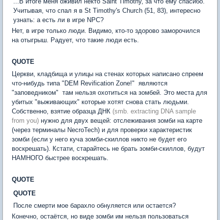
...В итоге меня оживил некто Saint Timothy, за что ему спасибо.
Учитывая, что спал я в St Timothy's Church (51, 83), интересно
узнать: а есть ли в игре NPC?
Нет, в игре только люди. Видимо, кто-то здорово заморочился
на отыгрыш. Радует, что такие люди есть.
QUOTE
Церкви, кладбища и улицы на стенах которых написано спреем
что-нибудь типа "DEM Revification Zone!" являются
"заповедником"  там нельзя охотиться на зомбей. Это места для
убитых "выживающих" которые хотят снова стать людьми.
Собственно, взятие образца ДНК
(smb. extracting DNA sample
from you)
нужно для двух вещей: отслеживания зомби на карте
(через терминалы NecroTech) и для проверки характеристик
зомби (если у него куча зомби-скиллов никто не будет его
воскрешать). Кстати, старайтесь не брать зомби-скиллов, будут
НАМНОГО быстрее воскрешать.
QUOTE
QUOTE
После смерти мое барахло обнуляется или остается?
Конечно, остаётся, но виде зомби им нельзя пользоваться 