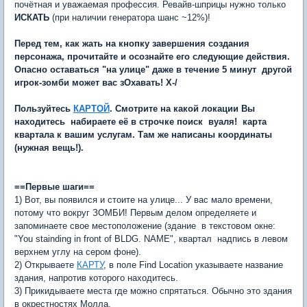
почётная и уважаемая профессия. Ревайв-шприцы нужно только
ИСКАТЬ
(при наличии генератора шанс ~12%)!
Перед тем, как жать на кнопку завершения создания
персонажа, прочитайте и осознайте его следующие действия.
Опасно оставаться "на улице" даже в течение 5 минут  другой
игрок-зомби может вас зОхавать! X-/
Пользуйтесь
КАРТОЙ
. Смотрите на какой локации Вы
находитесь  набираете её в строчке поиск  вуаля!  карта
квартала к вашим услугам. Там же написаны координаты
(нужная вещь!).
==Первые шаги==
1) Вот, вы появился и стоите на улице... У вас мало времени,
потому что вокруг ЗОМБИ! Первым делом определяете и
запоминаете свое местоположение (здание  в текстовом окне:
"You stainding in front of BLDG. NAME", квартал  надпись в левом
верхнем углу на сером фоне).
2) Открываете
КАРТУ
, в поле Find Location указываете название
здания, напротив которого находитесь.
3) Прикидываете места где можно спрятаться. Обычно это здания
в окрестностях Молла.