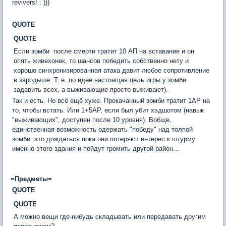
revivers! : )))
QUOTE
QUOTE
Если зомби  после смерти тратит 10 АП на вставание и он
опять живехонек, то шансов победить собственно нету и
хорошо синхронизированная атака давит любое сопротивление
в зародыше. Т. е. по идее настоящая цель игры у зомби 
задавить всех, а выживающие просто выживают).
Так и есть. Но всё ещё хуже. Прокачанный зомби тратит 1АР на
то, чтобы встать. Или 1+5АР, если был убит хэдшотом (навык
"выживающих", доступен после 10 уровня). Вобще,
единственная возможность одержать "победу" над толпой
зомби  это дождаться пока они потеряют интерес к штурму
именно этого здания и пойдут громить другой район...
=Предметы=
QUOTE
QUOTE
А можно вещи где-нибудь складывать или передавать другим