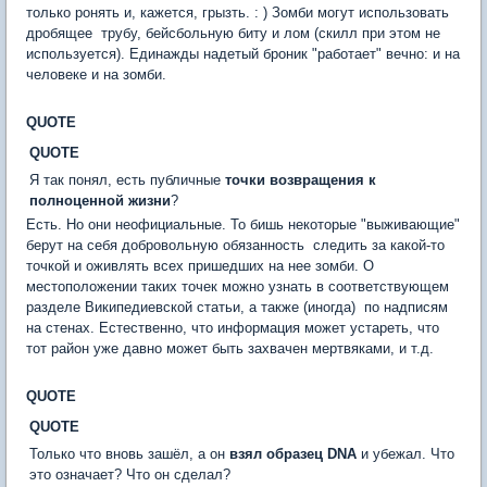
только ронять и, кажется, грызть. : ) Зомби могут использовать
дробящее  трубу, бейсбольную биту и лом (скилл при этом не
используется). Единажды надетый броник "работает" вечно: и на
человеке и на зомби.
QUOTE
QUOTE
Я так понял, есть публичные
точки возвращения к
полноценной жизни
?
Есть. Но они неофициальные. То бишь некоторые "выживающие"
берут на себя добровольную обязанность  следить за какой-то
точкой и оживлять всех пришедших на нее зомби. О
местоположении таких точек можно узнать в соответствующем
разделе Википедиевской статьи, а также (иногда)  по надписям
на стенах. Естественно, что информация может устареть, что
тот район уже давно может быть захвачен мертвяками, и т.д.
QUOTE
QUOTE
Только что вновь зашёл, а он
взял образец DNA
и убежал. Что
это означает? Что он сделал?