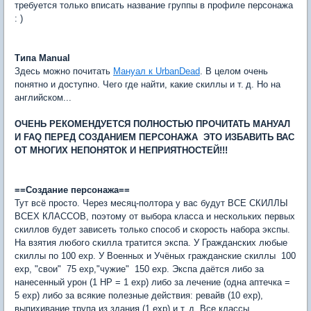
требуется только вписать название группы в профиле персонажа
: )
Типа Manual
Здесь можно почитать
Мануал к UrbanDead
. В целом очень
понятно и доступно. Чего где найти, какие скиллы и т. д. Но на
английском...
ОЧЕНЬ РЕКОМЕНДУЕТСЯ ПОЛНОСТЬЮ ПРОЧИТАТЬ МАНУАЛ
И FAQ ПЕРЕД СОЗДАНИЕМ ПЕРСОНАЖА  ЭТО ИЗБАВИТЬ ВАС
ОТ МНОГИХ НЕПОНЯТОК И НЕПРИЯТНОСТЕЙ!!!
==Создание персонажа==
Тут всё просто. Через месяц-полтора у вас будут ВСЕ СКИЛЛЫ
ВСЕХ КЛАССОВ, поэтому от выбора класса и нескольких первых
скиллов будет зависеть только способ и скорость набора экспы.
На взятия любого скилла тратится экспа. У Гражданских любые
скиллы по 100 exp. У Военных и Учёных гражданские cкиллы  100
exp, "свои"  75 exp,"чужие"  150 exp. Экспа даётся либо за
нанесенный урон (1 НР = 1 exp) либо за лечение (одна аптечка =
5 exp) либо за всякие полезные действия: ревайв (10 exp),
выпихивание трупа из здания (1 exp) и т. д. Все классы