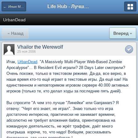
Life Hub - Лучшие компьютерные игры мира
← Иные Миры
UrbanDead
« Назад
Вперед »
Vhailor the Werewolf
25 ноя 2006
Итак,
UrbanDead
. "A Massively Multi-Player Web-Based Zombie
Apocalypse"... В Resident Evil играли? 28 Days Later смотрели?
Очень похоже, только в текстовом режиме. Да-да, все верно, в
наше время кто-то ещё играет в текстовые игры. Да ещё как! На
единственном и неповторимом игровом сервере 40.000 активных
игроков (только те, кто делал ходы за последние пять дней).
Вы спросите "А чем это лучше "Линейки" или Ganjawars? Я
отвечу: "Черт его знает, не играл". Знаю только что игра
достаточно интересна, практически не занимает времени,
абсолютно не требует вложения бабла, ориентирована на
командную деятельность, не жрёт траффик, даёт много
отыгрыша  короче, то, что надо! Вобщем, рассказывать
бесполезно, это надо попробовать!