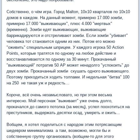
Собственно, о чём игра. Город Malton, 10х10 кварталов по 10х10
домов в каждом. На данный момент, примерно 17.000 зомби,
примерно 17.000 "выживающих", плюс 4.000 "мертвых"
(временно). Зомби едят выживающих, выживающие
баррикадируются и отстреливают зомби. Если зомби "убивает"
человека тот становится одним из них. Потом его можно
"оживить" специальным шприцем. У каждого игрока 50 Action
Points, которые тратятся по одному на любое действие и
восстанавливаются по одному за 30 минут. Прокачанный
"выживающий" потратив 50 AP может ненадолго "успокоить" до
двух зомби. Прокачанный зомби  скушать одного выживающего.
Поэтому приходиться ходить толпами. И недельная "битва" 100
на 250  не такая уж и редкость...
Короче, всё очень незамысловато, но при этом весьма
интересно. Мой персонаж "выживает" уже очень долго,
прокачался до самого потолка (за месяц), успел поохотиться на
преступников, выдержать десятки осад, умереть и ожить...
Вобщем, я хотел поделиться с народом этим потрясающим
шедевром минимализма  а там, возможно, могли бы и
собственную группу организовать (вобщем-то для этого