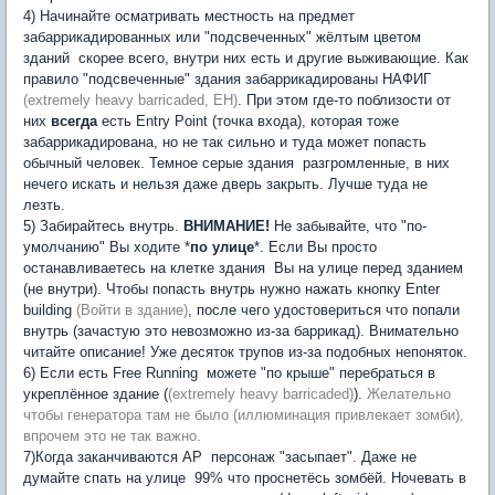
4) Начинайте осматривать местность на предмет
забаррикадированных или "подсвеченных" жёлтым цветом
зданий  скорее всего, внутри них есть и другие выживающие. Как
правило "подсвеченные" здания забаррикадированы НАФИГ
(extremely heavy barricaded, EH)
. При этом где-то поблизости от
них
всегда
есть Entry Point (точка входа), которая тоже
забаррикадирована, но не так сильно и туда может попасть
обычный человек. Темное серые здания  разгромленные, в них
нечего искать и нельзя даже дверь закрыть. Лучше туда не
лезть.
5) Забирайтесь внутрь.
ВНИМАНИЕ!
Не забывайте, что "по-
умолчанию" Вы ходите *
по улице
*. Если Вы просто
останавливаетесь на клетке здания  Вы на улице перед зданием
(не внутри). Чтобы попасть внутрь нужно нажать кнопку Enter
building
(Войти в здание)
, после чего удостовериться что попали
внутрь (зачастую это невозможно из-за баррикад). Внимательно
читайте описание! Уже десяток трупов из-за подобных непоняток.
6) Если есть Free Running  можете "по крыше" перебраться в
укреплённое здание (
(extremely heavy barricaded)
).
Желательно
чтобы генератора там не было (иллюминация привлекает зомби),
впрочем это не так важно.
7)Когда заканчиваются AP  персонаж "засыпает". Даже не
думайте спать на улице  99% что проснетёсь зомбёй. Ночевать в