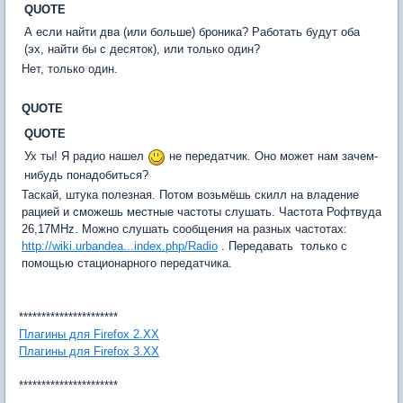
QUOTE
А если найти два (или больше) броника? Работать будут оба
(эх, найти бы с десяток), или только один?
Нет, только один.
QUOTE
QUOTE
Ух ты! Я радио нашел
не передатчик. Оно может нам зачем-
нибудь понадобиться?
Таскай, штука полезная. Потом возьмёшь скилл на владение
рацией и сможешь местные частоты слушать. Частота Рофтвуда
26,17MHz. Можно слушать сообщения на разных частотах:
http://wiki.urbandea...index.php/Radio
. Передавать  только с
помощью стационарного передатчика.
**********************
Плагины для Firefox 2.XX
Плагины для Firefox 3.XX
**********************