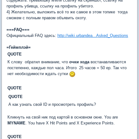
содержать: превьюшку и/или ссылку на скриншот, ссылку на
профиль убивца, ссылку на профиль убитого.
4) Желательно, выложить всё то же самое в этом топике  тогда
сможем с полным правом объявить охоту.
===FAQ===
Официальный FAQ здесь:
http://wiki.urbandea...Asked_Questions
=Геймплэй=
QUOTE
К слову  обратил внимание, что
очки хода
востанавливаются
постепенно, каждые пол часа. Итого  25 часов = 50 ep. Так что
нет необходимости ждать сутки
QUOTE
QUOTE
А как узнать свой ID и просмотреть профиль?
Кликнуть на свой ник под картой в основном окне. You are
MYNAME
. You have X Hit Points and X Experience Points.
QUOTE