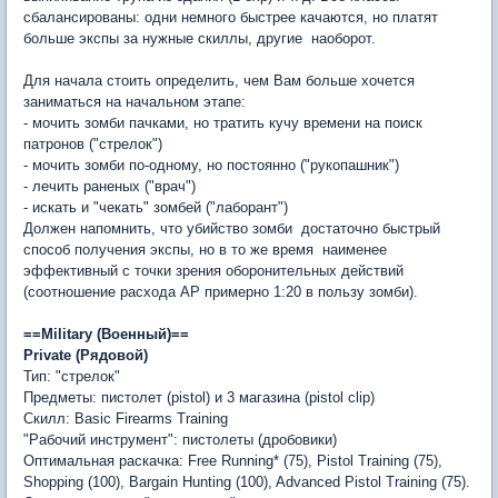
сбалансированы: одни немного быстрее качаются, но платят
больше экспы за нужные скиллы, другие  наоборот.
Для начала стоить определить, чем Вам больше хочется
заниматься на начальном этапе:
- мочить зомби пачками, но тратить кучу времени на поиск
патронов ("стрелок")
- мочить зомби по-одному, но постоянно ("рукопашник")
- лечить раненых ("врач")
- искать и "чекать" зомбей ("лаборант")
Должен напомнить, что убийство зомби  достаточно быстрый
способ получения экспы, но в то же время  наименее
эффективный с точки зрения оборонительных действий
(соотношение расхода АР примерно 1:20 в пользу зомби).
==Military (Военный)==
Private (Рядовой)
Тип: "стрелок"
Предметы: пистолет (pistol) и 3 магазина (pistol clip)
Скилл: Basic Firearms Training
"Рабочий инструмент": пистолеты (дробовики)
Оптимальная раскачка: Free Running* (75), Pistol Training (75),
Shopping (100), Bargain Hunting (100), Advanced Pistol Training (75).