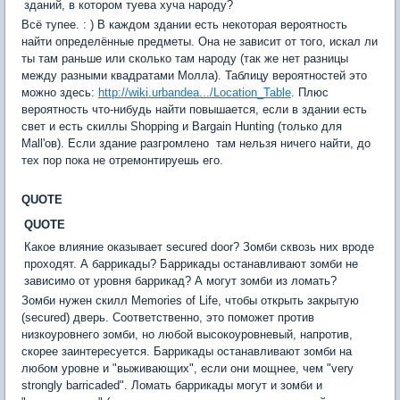
зданий, в котором туева хуча народу?
Всё тупее. : ) В каждом здании есть некоторая вероятность
найти определённые предметы. Она не зависит от того, искал ли
ты там раньше или сколько там народу (так же нет разницы
между разными квадратами Молла). Таблицу вероятностей это
можно здесь:
http://wiki.urbandea.../Location_Table
. Плюс
вероятность что-нибудь найти повышается, если в здании есть
свет и есть скиллы Shopping и Bargain Hunting (только для
Mall'ов). Если здание разгромлено  там нельзя ничего найти, до
тех пор пока не отремонтируешь его.
QUOTE
QUOTE
Какое влияние оказывает secured door? Зомби сквозь них вроде
проходят. А баррикады? Баррикады останавливают зомби не
зависимо от уровня баррикад? А могут зомби из ломать?
Зомби нужен скилл Memories of Life, чтобы открыть закрытую
(secured) дверь. Соответственно, это поможет против
низкоуровнего зомби, но любой высокоуровневый, напротив,
скорее заинтересуется. Баррикады останавливают зомби на
любом уровне и "выживающих", если они мощнее, чем "very
strongly barricaded". Ломать баррикады могут и зомби и