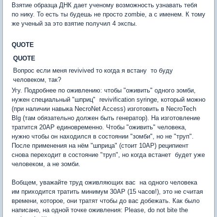
Взятие образца ДНК дает ученому возможность узнавать тебя
по нику. То есть ты будешь не просто zombie, а с именем. К тому
же ученый за это взятие получил 4 экспы.
QUOTE
QUOTE
Вопрос если меня revivived то когда я встану  то буду
человеком, так?
Угу. Подробнее по оживлению: чтобы "оживить" одного зомби,
нужен специальный "шприц"  revivification syringe, который можно
(при наличии навыка NecroNet Access) изготовить в NecroTech
Blg (там обязательно должен быть генератор). На изготовление
тратится 20АР единовременно. Чтобы "оживить" человека,
нужно чтобы он находился в состоянии "зомби", но не "труп".
После применения на нём "шприца" (стоит 10АР) реципиент
снова переходит в состояние "труп", но когда встанет  будет уже
человеком, а не зомби.
Вобщем, уважайте труд оживляющих вас  на одного человека
им приходится тратить минимум 30АР (15 часов!), это не считая
времени, которое, они тратят чтобы до вас добежать. Как было
написано, на одной точке оживления: Please, do not bite the