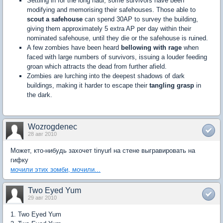
Settling in for the long haul, some survivors have been
modifying and memorising their safehouses. Those able to
scout a safehouse
can spend 30AP to survey the building,
giving them approximately 5 extra AP per day within their
nominated safehouse, until they die or the safehouse is ruined.
A few zombies have been heard
bellowing with rage
when
faced with large numbers of survivors, issuing a louder feeding
groan which attracts the dead from further afield.
Zombies are lurching into the deepest shadows of dark
buildings, making it harder to escape their
tangling grasp
in
the dark.
Wozrogdenec
28 авг 2010
Может, кто-нибудь захочет tinyurl на стене выгравировать на
гифку
мочили этих зомби, мочили...
Two Eyed Yum
29 авг 2010
1. Two Eyed Yum