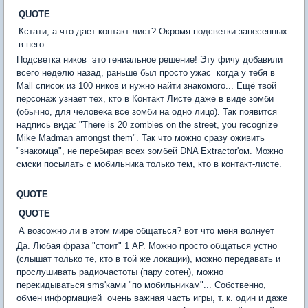
QUOTE
Кстати, а что дает контакт-лист? Окромя подсветки занесенных
в него.
Подсветка ников  это гениальное решение! Эту фичу добавили
всего неделю назад, раньше был просто ужас  когда у тебя в
Mall список из 100 ников и нужно найти знакомого... Ещё твой
персонаж узнает тех, кто в Контакт Листе даже в виде зомби
(обычно, для человека все зомби на одно лицо). Так появится
надпись вида: "There is 20 zombies on the street, you recognize
Mike Madman amongst them". Так что можно сразу оживить
"знакомца", не перебирая всех зомбей DNA Extractor'ом. Можно
смски посылать с мобильника только тем, кто в контакт-листе.
QUOTE
QUOTE
А возсожно ли в этом мире общаться? вот что меня волнует
Да. Любая фраза "стоит" 1 AP. Можно просто общаться устно
(слышат только те, кто в той же локации), можно передавать и
прослушивать радиочастоты (пару сотен), можно
перекидываться sms'ками "по мобильникам"... Собственно,
обмен информацией  очень важная часть игры, т. к. один и даже