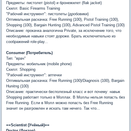
Предметы: пистолет (pistol) и бронежилет (flak jacket)
Скилл: Basic Firearms Training
"Рабочий инструмент": пистолеты (дробовики)
Оптимальная раскачка: Free Running (100), Pistol Training (100),
Shopping (100), Bargain Hunting (100), Advanced Pistol Training (100)
Описание: прокачка аналогична Private, за исключение того, что
необходимые навыки стоят дороже. Брать исключительно из
соображений role-play...
Consumer (Потребитель)
Тип: "врач"
Предметы: мобильник (mobile phone)
Скилл: Shopping
"Рабочий инструмент": аптечки
Оптимальная раскачка: Free Running (100)/Diagnosis (100), Bargain
Hunitng (100)
Описание: практически бесполезный класс и вот почему: навык
Shopping работает только в Моллах. В Моллы нельзя попасть без
Free Running. Если в Молл можно попасть без Free Running 
значит он разгромлен и искать там нечего. Так что...
==Scientist (Учёный)==
Doctor (Доктор)