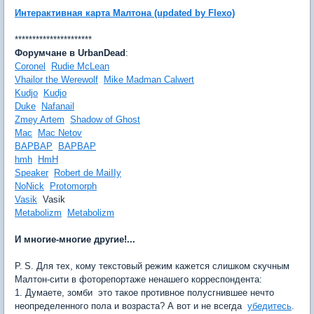
Интерактивная карта Малтона (updated by Flexo)
**********************
Форумчане в UrbanDead
:
Coronel

Rudie McLean
Vhailor the Werewolf

Mike Madman Calwert
Kudjo

Kudjo
Duke

Nafanail
Zmey Artem

Shadow of Ghost
Mac

Mac Netov
ВАРВАР

ВАРВАР
hmh

HmH
Speaker

Robert de MaiIIy
NoNick

Protomorph
Vasik
 Vasik
Metabolizm

Metabolizm
И многие-многие другие!...
P. S. Для тех, кому текстовый режим кажется слишком скучным 
Малтон-сити в фоторепортаже ненашего корреспондента:
1. Думаете, зомби  это такое противное полусгнившее нечто
неопределенного пола и возраста? А вот и не всегда 
убедитесь
.