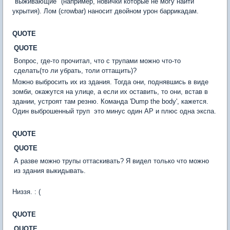
"выживающие" (например, новички которые не могу найти
укрытия). Лом (crowbar) наносит двойном урон баррикадам.
QUOTE
QUOTE
Вопрос, где-то прочитал, что с трупами можно что-то
сделать(то ли убрать, толи оттащить)?
Можно выбросить их из здания. Тогда они, поднявшись в виде
зомби, окажутся на улице, а если их оставить, то они, встав в
здании, устроят там резню. Команда 'Dump the body', кажется.
Один выброшенный труп  это минус один АР и плюс одна экспа.
QUOTE
QUOTE
А разве можно трупы оттаскивать? Я видел только что можно
из здания выкидывать.
Низзя. : (
QUOTE
QUOTE