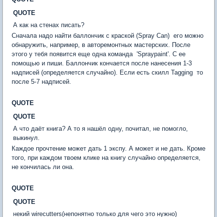
QUOTE
А как на стенах писать?
Сначала надо найти баллончик с краской (Spray Can)  его можно
обнаружить, например, в авторемонтных мастерских. После
этого у тебя появится еще одна команда  'Spraypaint'. С ее
помощью и пиши. Баллончик кончается после нанесения 1-3
надписей (определяется случайно). Если есть скилл Tagging  то
после 5-7 надписей.
QUOTE
QUOTE
А что даёт книга? А то я нашёл одну, почитал, не помогло,
выкинул.
Каждое прочтение может дать 1 экспу. А может и не дать. Кроме
того, при каждом твоем клике на книгу случайно определяется,
не кончилась ли она.
QUOTE
QUOTE
некий wirecutters(непонятно только для чего это нужно)