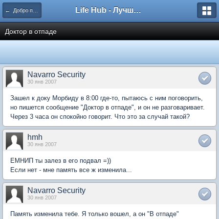
Life Hub - Лучшие компьютерные игры мира
← Добро пожаловать в Пустошь
Доктор в отпаде
Navarro Security
30 янв 2007
Зашел к доку Морбиду в 8:00 где-то, пытаюсь с ним поговорить,
но пишется сообщение "Доктор в отпаде", и он не разговаривает.
Через 3 часа он спокойно говорит. Что это за случай такой?
hmh
30 янв 2007
ЕМНИП ты залез в его подвал =))
Если нет - мне память все ж изменила...
Navarro Security
30 янв 2007
Память изменила тебе. Я только вошел, а он "В отпаде"