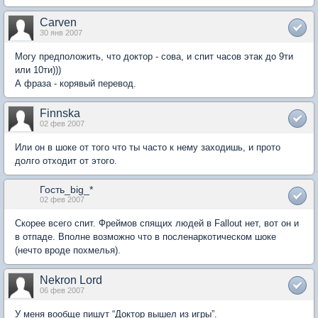
Carven
30 янв 2007
Могу предположить, что доктор - сова, и спит часов этак до 9ти
или 10ти)))
А фраза - корявый перевод.
Finnska
02 фев 2007
Или он в шоке от того что ты часто к нему заходишь, и прото
долго отходит от этого.
Гость_big_*
02 фев 2007
Скорее всего спит. Фреймов спящих людей в Fallout нет, вот он и
в отпаде. Вполне возможно что в посленаркотическом шоке
(нечто вроде похмелья).
Nekron Lord
06 фев 2007
У меня вообще пишут “Доктор вышел из игры”.