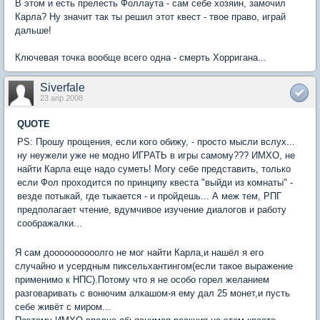
В этом и есть прелесть Фоллаута - сам себе хозяин, замочил
Карла? Ну значит так ты решил этот квест - твое право, играй
дальше!
Ключевая точка вообще всего одна - смерть Хорригана...
Siverfale
23 апр 2008
QUOTE
PS: Прошу прощения, если кого обижу, - просто мысли вслух...
ну неужели уже не модно ИГРАТЬ в игры самому??? ИМХО, не
найти Карла еще надо суметь! Могу себе представить, только
если Фол проходится по принципу квеста "выйди из комнаты" -
везде потыкай, где тыкается - и пройдешь... А меж тем, РПГ
предполагает чтение, вдумчивое изучение диалогов и работу
соображалки...
Я сам доооооооооолго не мог найти Карла,и нашёл я его
случайно и усердным пиксельхантингом(если такое выражение
применимо к НПС).Потому что я не особо горел желанием
разговаривать с вонючим алкашом-я ему дал 25 монет,и пусть
себе живёт с миром...