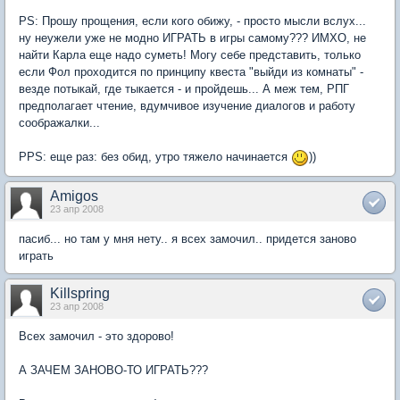
PS: Прошу прощения, если кого обижу, - просто мысли вслух...
ну неужели уже не модно ИГРАТЬ в игры самому??? ИМХО, не
найти Карла еще надо суметь! Могу себе представить, только
если Фол проходится по принципу квеста "выйди из комнаты" -
везде потыкай, где тыкается - и пройдешь... А меж тем, РПГ
предполагает чтение, вдумчивое изучение диалогов и работу
соображалки...
PPS: еще раз: без обид, утро тяжело начинается
))
Amigos
23 апр 2008
пасиб... но там у мня нету.. я всех замочил.. придется заново
играть
Killspring
23 апр 2008
Всех замочил - это здорово!
А ЗАЧЕМ ЗАНОВО-ТО ИГРАТЬ???