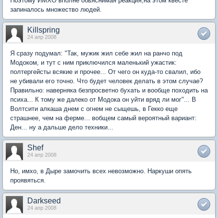
Поэтому ИМХО вполне обьяснимая реакция,на этом квесте
запиналось множество людей.
Killspring
24 апр 2008
Я сразу подумал: "Так, мужик жил себе жил на ранчо под
Модоком, и тут с ним приключился маленький ужастик:
полтергейсты всякие и прочее... От чего он куда-то свалил, ибо
не убивали его точно. Что будет человек делать в этом случае?
Правильно: наверняка безпросветно бухать и вообще походить на
психа... К тому же далеко от Модока он уйти вряд ли мог"... В
Волтсити алкаша днем с огнем не сыщешь, в Гекко еще
страшнее, чем на ферме... вобщем самый вероятный вариант:
Ден... ну а дальше дело техники...
Shef
24 апр 2008
Но, имхо, в Дыре замочить всех невозможно. Наркуши опять
проявяться.
Darkseed
24 апр 2008