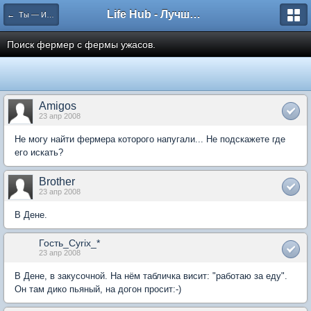
Life Hub - Лучшие компьютерные игры мира
← Ты — Избранный
Поиск фермер с фермы ужасов.
Amigos
23 апр 2008
Не могу найти фермера которого напугали... Не подскажете где
его искать?
Brother
23 апр 2008
В Дене.
Гость_Cyrix_*
23 апр 2008
В Дене, в закусочной. На нём табличка висит: "работаю за еду".
Он там дико пьяный, на догон просит:-)