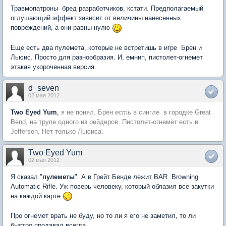
Травмопатроны  бред разработчиков, кстати. Предполагаемый
оглушающий эффект зависит от величины нанесенных
повреждений, а они равны нулю
Еще есть два пулемета, которые не встретишь в игре  Брен и
Льюис. Просто для разнообразия. И, емнип, пистолет-огнемет 
этакая укороченная версия.
d_seven
02 мая 2012
Two Eyed Yum
,
я не понял. Брен
есть
в сингле  в городке Great
Bend, на трупе одного из рейдеров. Пистолет-огнемёт есть в
Jefferson. Нет только Льюиса.
Two Eyed Yum
02 мая 2012
Я сказал "
пулеметы
". А в Грейт Бенде лежит BAR  Browning
Automatic Rifle. Уж поверь человеку, который облазил все закутки
на каждой карте
Про огнемет врать не буду, но то ли я его не заметил, то ли
быстро продавал всегда.