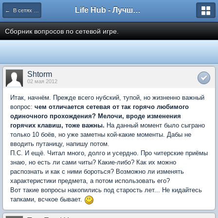
Life Hub - Лучшие компьютерные игры мира
← В сетях Братства
Сборник вопросов по сетевой игре.
Shtorm
02 мая 2012
Итак, начнём. Прежде всего нубский, тупой, но жизненно важный
вопрос:
чем отличается сетевая от так горячо любимого
одиночного прохождения? Мелочи, вроде изменения
горячих клавиш, тоже важны.
На данный момент было сыграно
только 10 боёв, но уже заметны кой-какие моменты. Дабы не
вводить путаницу, напишу потом.
П.С. И ещё. Читал много, долго и усердно. Про читерские приёмы
знаю, но есть ли сами читы? Какие-либо? Как их можно
распознать и как с ними бороться? Возможно ли изменять
характеристики предмета, а потом использовать его?
Вот такие вопросы накопились под старость лет... Не кидайтесь
тапками, всчкое бывает.