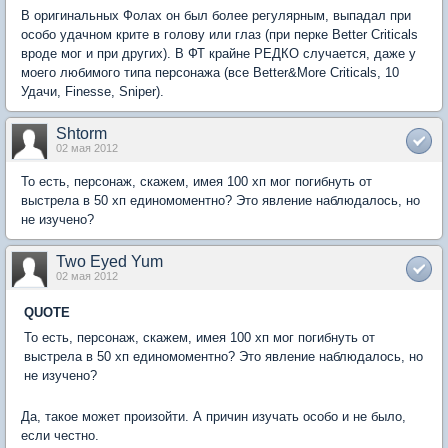
В оригинальных Фолах он был более регулярным, выпадал при
особо удачном крите в голову или глаз (при перке Better Criticals 
вроде мог и при других). В ФТ крайне РЕДКО случается, даже у
моего любимого типа персонажа (все Better&More Criticals, 10
Удачи, Finesse, Sniper).
Shtorm
02 мая 2012
То есть, персонаж, скажем, имея 100 хп мог погибнуть от
выстрела в 50 хп единомоментно? Это явление наблюдалось, но
не изучено?
Two Eyed Yum
02 мая 2012
QUOTE
То есть, персонаж, скажем, имея 100 хп мог погибнуть от
выстрела в 50 хп единомоментно? Это явление наблюдалось, но
не изучено?
Да, такое может произойти. А причин изучать особо и не было,
если честно.