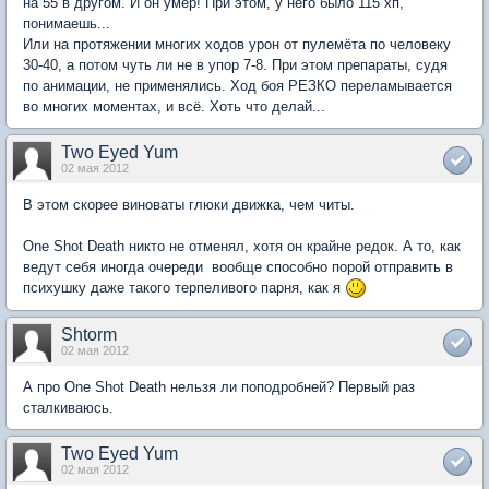
на 55 в другом. И он умер! При этом, у него было 115 хп,
понимаешь...
Или на протяжении многих ходов урон от пулемёта по человеку
30-40, а потом чуть ли не в упор 7-8. При этом препараты, судя
по анимации, не применялись. Ход боя РЕЗКО переламывается
во многих моментах, и всё. Хоть что делай...
Two Eyed Yum
02 мая 2012
В этом скорее виноваты глюки движка, чем читы.
One Shot Death никто не отменял, хотя он крайне редок. А то, как
ведут себя иногда очереди  вообще способно порой отправить в
психушку даже такого терпеливого парня, как я
Shtorm
02 мая 2012
А про One Shot Death нельзя ли поподробней? Первый раз
сталкиваюсь.
Two Eyed Yum
02 мая 2012