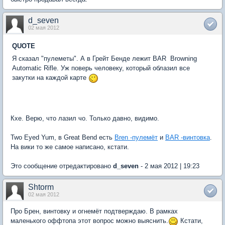
d_seven
02 мая 2012
QUOTE
Я сказал "пулеметы". А в Грейт Бенде лежит BAR  Browning
Automatic Rifle. Уж поверь человеку, который облазил все
закутки на каждой карте
Кхе. Верю, что лазил чо. Только давно, видимо.
Two Eyed Yum, в Great Bend есть
Bren -пулемёт
и
BAR -винтовка
.
На вики то же самое написано, кстати.
Это сообщение отредактировано
d_seven
- 2 мая 2012 | 19:23
Shtorm
02 мая 2012
Про Брен, винтовку и огнемёт подтверждаю. В рамках
маленького оффтопа этот вопрос можно выяснить.
Кстати,