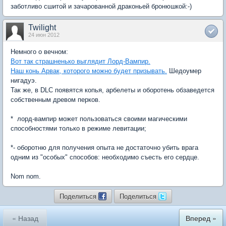
заботливо сшитой и зачарованной драконьей бронюшкой:-)
Twilight
24 июн 2012
Немного о вечном:
Вот так страшненько выглядит Лорд-Вампир.
Наш конь Арвак, которого можно будет призывать.
Шедоумер
нигадуэ.
Так же, в DLC появятся копья, арбелеты и оборотень обзаведется
собственным древом перков.
*  лорд-вампир может пользоваться своими магическими
способностями только в режиме левитации;
*- оборотню для получения опыта не достаточно убить врага
одним из "особых" способов: необходимо съесть его сердце.
Nom nom.
Поделиться
Поделиться
« Назад
Вперед »