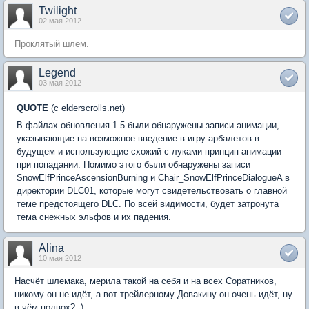
Twilight
02 мая 2012
Проклятый шлем.
Legend
03 мая 2012
QUOTE
(с elderscrolls.net)
В файлах обновления 1.5 были обнаружены записи анимации,
указывающие на возможное введение в игру арбалетов в
будущем и использующие схожий с луками принцип анимации
при попадании. Помимо этого были обнаружены записи
SnowElfPrinceAscensionBurning и Chair_SnowElfPrinceDialogueA в
директории DLC01, которые могут свидетельствовать о главной
теме предстоящего DLC. По всей видимости, будет затронута
тема снежных эльфов и их падения.
Alina
10 мая 2012
Насчёт шлемака, мерила такой на себя и на всех Соратников,
никому он не идёт, а вот трейлерному Довакину он очень идёт, ну
в чём подвох?:-)