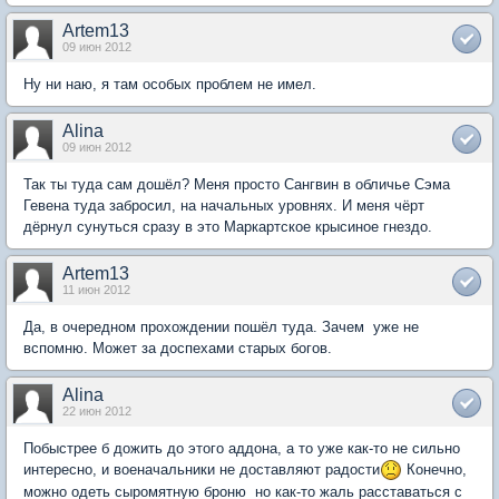
Artem13
09 июн 2012
Ну ни наю, я там особых проблем не имел.
Alina
09 июн 2012
Так ты туда сам дошёл? Меня просто Сангвин в обличье Сэма
Гевена туда забросил, на начальных уровнях. И меня чёрт
дёрнул сунуться сразу в это Маркартское крысиное гнездо.
Artem13
11 июн 2012
Да, в очередном прохождении пошёл туда. Зачем  уже не
вспомню. Может за доспехами старых богов.
Alina
22 июн 2012
Побыстрее б дожить до этого аддона, а то уже как-то не сильно
интересно, и военачальники не доставляют радости
Конечно,
можно одеть сыромятную броню  но как-то жаль расставаться с