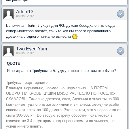
Artem13
08 июн 2012
Вспоминая Пойнт Лукаут для Ф3, думаю беседка опять сюда
супер-монстров введёт, так что как бы твоего прокачанного
Довакина с одного пинка не вынесли
Two Eyed Yum
08 июн 2012
QUOTE
Я не играла в Трибунал и Блудмун просто, как там это было?
Трибунал  еще терпимо.
Бладмун  нормально, нормально, нормально... А ПОТОМ
ОБОРОТНИ КРОВЬ КИШКИ МЯСО РАЗНЕСЛО ПО ПОСЕЛКУ
СКААЛОВ!!! Тяжелые доспехи, блок, Алхимия и энчанты на 300
(загнанные туда опять же алхимией и энчантом, хе-хе) не особо
спасали от плюх по 100 дамага. Это при том, что у персонажа от
силы 300-500 хп. Во вторую встречу оборотни появляются в
количестве 3-4 штук прямо под персонажем, и он умирает, не
успев ничего понять.