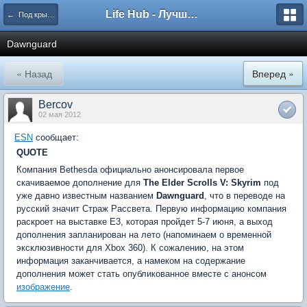
Life Hub - Лучшие компьютерные игры мира
← Под крылом Алдуина
Dawnguard
« Назад
Вперед »
Bercov
02 мая 2012
ESN
сообщает:
QUOTE
Компания Bethesda официально анонсировала первое
скачиваемое дополнение для
The Elder Scrolls V: Skyrim
под
уже давно известным названием
Dawnguard
, что в переводе на
русский значит Страж Рассвета. Первую информацию компания
раскроет на выставке Е3, которая пройдет 5-7 июня, а выход
дополнения запланирован на лето (напоминаем о временной
эксклюзивности для Xbox 360). К сожалению, на этом
информация заканчивается, а намеком на содержание
дополнения может стать опубликованное вместе с анонсом
изображение
.