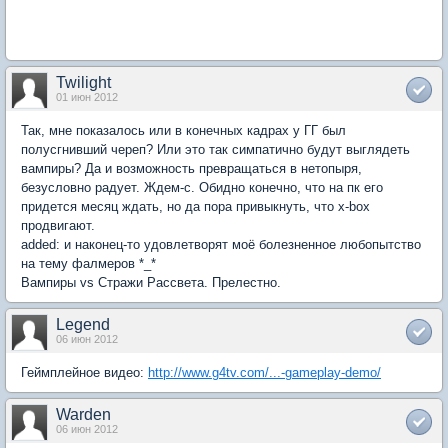
Twilight
01 июн 2012
Так, мне показалось или в конечных кадрах у ГГ был
полусгнивший череп? Или это так симпатично будут выглядеть
вампиры? Да и возможность превращаться в нетопыря,
безусловно радует. Ждем-с. Обидно конечно, что на пк его
придется месяц ждать, но да пора привыкнуть, что x-box
продвигают.
added: и наконец-то удовлетворят моё болезненное любопытство
на тему фалмеров *_*
Вампиры vs Стражи Рассвета. Прелестно.
Legend
06 июн 2012
Геймплейное видео:
http://www.g4tv.com/...-gameplay-demo/
Warden
06 июн 2012