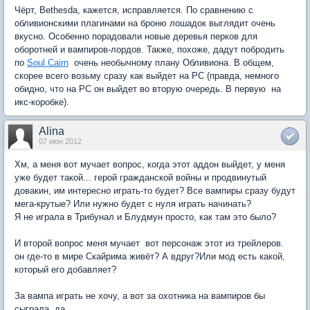
Чёрт, Bethesda, кажется, исправляется. По сравнению с
обливионскими плагинами на броню лошадок выглядит очень
вкусно. Особенно порадовали новые деревья перков для
оборотней и вампиров-лордов. Также, похоже, дадут побродить
по
Soul Cairn
 очень необычному плану Обливиона. В общем,
скорее всего возьму сразу как выйдет на PC (правда, немного
обидно, что на PC он выйдет во вторую очередь. В первую  на
икс-коробке).
Alina
07 июн 2012
Хм, а меня вот мучает вопрос, когда этот аддон выйдет, у меня
уже будет такой... герой гражданской войны и продвинутый
довакин, им интересно играть-то будет? Все вампиры сразу будут
мега-крутые? Или нужно будет с нуля играть начинать?
Я не играла в Трибунал и Блудмун просто, как там это было?
И второй вопрос меня мучает  вот персонаж этот из трейлеров.
он где-то в мире Скайрима живёт? А вдруг?Или мод есть какой,
который его добавляет?
За вампа играть не хочу, а вот за охотника на вампиров бы
сыграла, да.