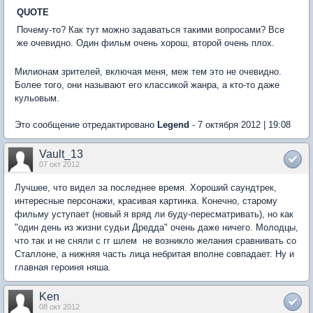
QUOTE
Почему-то? Как тут можно задаваться такими вопросами? Все
же очевидно. Один фильм очень хорош, второй очень плох.
Милионам зрителей, включая меня, меж тем это не очевидно.
Более того, они называют его классикой жанра, а кто-то даже
кульовым.
Это сообщение отредактировано
Legend
- 7 октября 2012 | 19:08
Vault_13
07 окт 2012
Лучшее, что видел за последнее время. Хороший саундтрек,
интересные персонажи, красивая картинка. Конечно, старому
фильму уступает (новый я вряд ли буду-пересматривать), но как
"один день из жизни судьи Дредда" очень даже ничего. Молодцы,
что так и не сняли с гг шлем  не возникло желания сравнивать со
Сталлоне, а нижняя часть лица небритая вполне совпадает. Ну и
главная героиня няша.
Ken
08 окт 2012