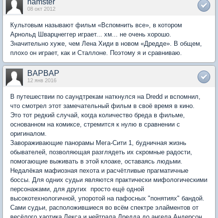
hamster
08 окт 2012
Культовым называют фильм «Вспомнить все», в котором
Арнольд Шварцнеггер играет... хм... не очень хорошо.
Значительно хуже, чем Лена Хиди в новом «Дредде». В общем,
плохо он играет, как и Сталлоне. Поэтому я и сравниваю.
BAPBAP
12 янв 2016
В путешествии по саундтрекам наткнулся на Dredd и вспомнил,
что смотрел этот замечательный фильм в своё время в кино.
Это тот редкий случай, когда количество бреда в фильме,
основанном на комиксе, стремится к нулю в сравнении с
оригиналом.
Завораживающие панорамы Мега-Сити 1, будничная жизнь
обывателей, позволяющая разглядеть их скромные радости,
помогающие выживать в этой клоаке, оставаясь людьми.
Недалёкая мафиозная пехота и расчётливые прагматичные
боссы. Для одних судьи являются практически мифологическими
персонажами, для других  просто ещё одной
высокотехнологичной, упоротой на пафосных "понятиях" бандой.
Сами судьи, расположившиеся во всём спектре элайментов от
весёлого хаотика Лекса и нейтрала Дредда до ангела Андерсон.