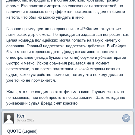
девяностых возродилась в более жесткой, кровавой, грязной
форме. Его приятно смотреть по совокупности показателей, но
наличие интересных спецэффектов несколько выделяет фильм
из того, что обычно можно увидеть в кино.
Главное преимущество по сравнению с «Рейдом»  отсутствие
логических дыр сюжета. Не приходится задаваться вопросом, как
целая команда полицейских могла попасть на такую нелепую
операцию. Главный недостаток  недостаток действия. В «Рейде»
было много интересных драк. Дредд же активно использует
огнестрельное (иногда буквально  огне) оружие и убивает врагов
быстро и метко. Исход сражения решается не в момент
перестрелки, а во время подготовки  с какой стороны встанет
судья, какое устройство применит, потому что по ходу дела он
уже точно не промахнется.
Жаль, что я не сходил на этот фильм в кино. Глупым его точно
не назовешь, при всей простоте повествования. Зато методично
убивающий судья Дредд снят красиво.
Ken
07 окт 2012
QUOTE
(Legend)