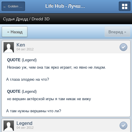
Life Hub - Лучшие компьютерные игры мира
← Golden Globes представляет
Судья Дредд / Dredd 3D
« Назад
Вперед »
Ken
04 окт 2012
QUOTE
(Legend)
Незнаю уж, чем она так ярко играет, но явно не лицом.
А глаза злодею на что?
QUOTE
(Legend)
но вершин актёрской игры я там никак не вижу
А там нужны вершины что ли?
Legend
04 окт 2012