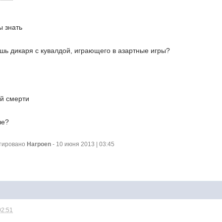
ы знать
шь дикаря с кувалдой, играющего в азартные игры?
ей смерти
ше?
ктировано
Harpoen
- 10 июня 2013 | 03:45
02:51