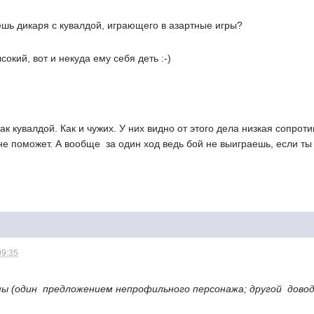
ешь дикаря с кувалдой, играющего в азартные игры?
сокий, вот и некуда ему себя деть :-)
ак кувалдой. Как и чужих. У них видно от этого дела низкая сопротив
не поможет. А вообще  за один ход ведь бой не выиграешь, если ты
09:35
 (один  предложением непрофильного персонажа; другой  дово