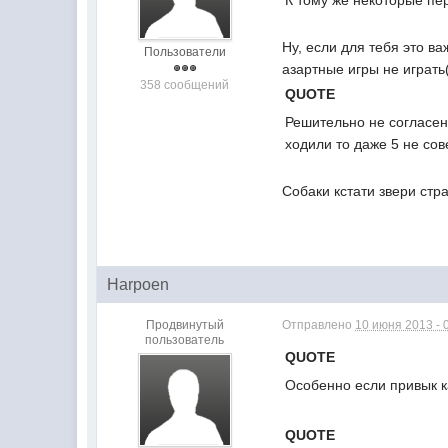
К тому же некоторые пер
Ну, если для тебя это в
Пользователи
азартные игры не играть(
358 сообщений
QUOTE
Решительно не согласен!
ходили то даже 5 не сов
Собаки кстати звери стра
Harpoen
Продвинутый
Отправлено
10 июня 2013 - 
пользователь
QUOTE
Особенно если привык к
QUOTE