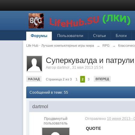
Форумы
Пользователи
Статьи
Блоги
Life Hub - Лучшие компьютерные игры мира
→
RPG
→
Классическ
Суперкувалда и патрул
Автор
dartmol
,
31 мая 2013 15:54
НАЗАД
ВПЕРЕД
Страница 2 из 3
1
2
3
Сообщений в теме: 55
dartmol
Продвинутый
Отправлено
10 июня 2013 - 
пользователь
QUOTE