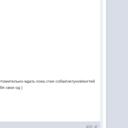
утомительно-ждать пока стая собак\летунов\когтей
бя свои од )
#25