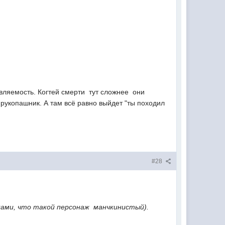
ляемость. Когтей смерти  тут сложнее  они
 рукопашник. А там всё равно выйдет "ты походил 
#28
дами, что такой персонаж  манчкинистый).