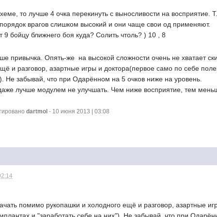
схеме, то лучше 4 очка перекинуть с выносливости на восприятие. Т
 порядок врагов слишком высокий и они чаще свои од применяют.
т 9 бойцу ближнего боя куда? Солить чтоль? ) 10 , 8
ьше привычка. Опять-же  на высокой сложности очень не хватает с
щё и разговор, азартные игры и доктора(первое само по себе поле
"). Не забывай, что при Одарённом на 5 очков ниже на уровень.
даже лучше модулем не улучшать. Чем ниже восприятие, тем мень
ктировано
dartmol
- 10 июня 2013 | 03:08
02:14
ачать помимо рукопашки и холодного ещё и разговор, азартные игр
мплантах и "заработать себе на них"). Не забывай, что при Одарён