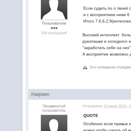
Если судить по о твоей 
и с восприятием ниже 6
Итого 7,6,6,2,9(интеллек
Пользователи
358 сообщений
Высокий интеллект  бол
рукопашки и холодного е
"заработать себе на них
А восприятие возможно 
Это сообщение отреда
Harpoen
Продвинутый
Отправлено
10 июня 2013 - 
пользователь
QUOTE
Особенно если привык к
нужно чтобы узнать об и