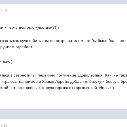
02:34
й к черту доктор с кувалдой?)))
ы знать как лучше бить тем же потрошителем, чтобы было больнее,
оружием огребает.
енька )
ться в стереотипы  первично получение удовольствия. Как  не так
 играюсь  например в Храме Арройо добавлял базуку и боевую брон
етой вынести дверь, которую взрывают взрывчаткой. Нельзя).
02:38