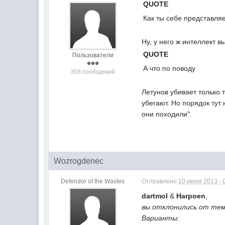
QUOTE
Как ты себе представля
Ну, у него ж интеллект вы
QUOTE
Пользователи
А что по поводу
358 сообщений
Летунов убивает только т
убегают. Но порядок тут 
они походили".
Wozrogdenec
Defendor of the Wastes
Отправлено
10 июня 2013 - 
dartmol
&
Harpoen
,
вы отклонились от темы
Варианты: