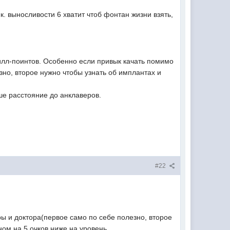
.к. выносливости 6 хватит чтоб фонтан жизни взять,
килл-поинтов. Особенно если привык качать помимо
зно, второе нужно чтобы узнать об имплантах и
ше расстояние до анклаверов.
#22
ы и доктора(первое само по себе полезно, второе
ном на 5 очков ниже на уровень.