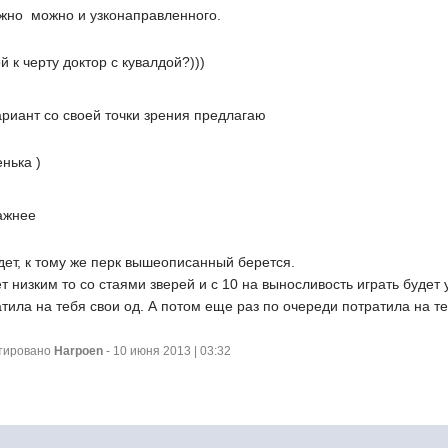
ажно  можно и узконаправленного.
й к черту доктор с кувалдой?)))
риант со своей точки зрения предлагаю
нька )
важнее
дет, к тому же перк вышеописанный берется.
т низким то со стаями зверей и с 10 на выносливость играть будет 
тила на тебя свои од. А потом еще раз по очереди потратила на те
ктировано
Harpoen
- 10 июня 2013 | 03:32