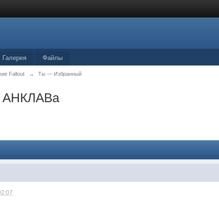
Галерея
Файлы
ие Fallout
→
Ты — Избранный
и АНКЛАВа
02:07