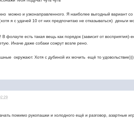
сонажи тебя подучат чуть чуть
ажно  можно и узконаправленного. Я наиболее выгодный вариант со 
хотя я с удачей 10 от них предпочитаю не отказываться)  деньги м
 В фолауте есть такая вещь как порядок (зависит от восприятия)-е
етую. Иначе даже собаки сожрут возле рено.
шные  окружают. Хотя с дубиной их мочить  ещё то удовольствие))
02:29
ачать помимо рукопашки и холодного ещё и разговор, азартные иг