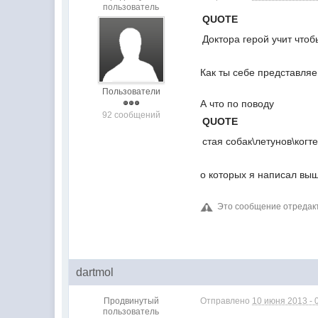
пользователь
QUOTE
Доктора герой учит чтоб
Как ты себе представляе
Пользователи
А что по поводу
92 сообщений
QUOTE
стая собак\летунов\когт
о которых я написал вы
Это сообщение отреда
dartmol
Продвинутый
Отправлено
10 июня 2013 - 
пользователь