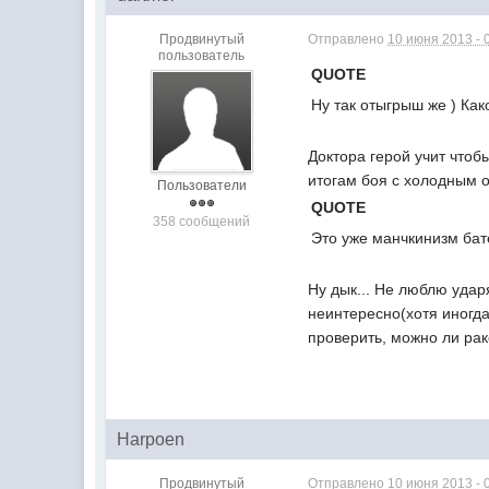
Продвинутый
Отправлено
10 июня 2013 - 
пользователь
QUOTE
Ну так отыгрыш же ) Како
Доктора герой учит чтоб
итогам боя с холодным 
Пользователи
QUOTE
358 сообщений
Это уже манчкинизм бат
Ну дык... Не люблю ударя
неинтересно(хотя иногда
проверить, можно ли рак
Harpoen
Продвинутый
Отправлено
10 июня 2013 - 