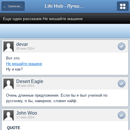
Life Hub - Лучшие компьютерные игры мира
← Записки Общества Мертвых Поэтов
Еще один рассказик Не мешайте машине
devar
09 июн 2014
Вот это
Не мешайте машине
Ну и как?
Desert Eagle
09 июн 2014
Очень длинные предложения. Если бы я был училкой по
русскому, я бы, наверное, словил кайф.
John Woo
17 июн 2014
QUOTE