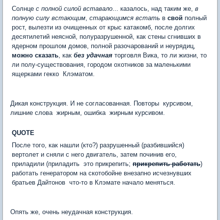
Солнце
с полной силой вставало
... казалось, над таким же,
в
полную силу встающим
,
старающимся встать
в
свой
полный
рост, вылезти из очищенных от крыс катакомб, после долгих
десятилетий неясной, полуразрушенной, как стены сгнивших в
ядерном прошлом домов, полной разочарований и неурядиц,
можно сказать
, как
без удачная
торговля Вика, то ли жизни, то
ли полу-существования, городом охотников за маленькими
ящерками гекко  Клэматом.
Дикая конструкция. И не согласованная. Повторы  курсивом,
лишние слова  жирным, ошибка  жирным курсивом.
QUOTE
После того, как нашли (кто?) разрушенный (разбившийся)
вертолет и сняли с него двигатель, затем починив его,
приладили (приладить  это прикрепить;
прикрепить работать
)
работать генератором на скотобойне внезапно исчезнувших
братьев Дайтонов  что-то в Клэмате начало меняться.
Опять же, очень неудачная конструкция.