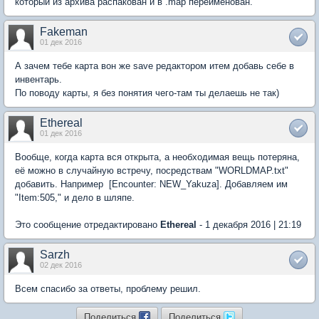
который из архива распакован и в .map переименован.
Fakeman
01 дек 2016
А зачем тебе карта вон же save редактором итем добавь себе в
инвентарь.
По поводу карты, я без понятия чего-там ты делаешь не так)
Ethereal
01 дек 2016
Вообще, когда карта вся открыта, а необходимая вещь потеряна,
её можно в случайную встречу, посредствам "WORLDMAP.txt"
добавить. Например  [Encounter: NEW_Yakuza]. Добавляем им
"Item:505," и дело в шляпе.
Это сообщение отредактировано
Ethereal
- 1 декабря 2016 | 21:19
Sarzh
02 дек 2016
Всем спасибо за ответы, проблему решил.
Поделиться
Поделиться