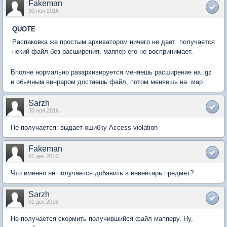
Fakeman
30 ноя 2016
QUOTE
Распаковка же простым архиватором ничего не дает  получается
некий файл без расширения, маппер его не воспринимает.
Вполне нормально разархивируется меняешь расширение на .gz
и обычным винраром достаешь файл, потом меняешь на .мар
Sarzh
30 ноя 2016
Не получается: выдает ошибку Access violation
Fakeman
01 дек 2016
Что именно не получается добавить в инвентарь предмет?
Sarzh
01 дек 2016
Не получается скормить получившийся файл мапперу. Ну,