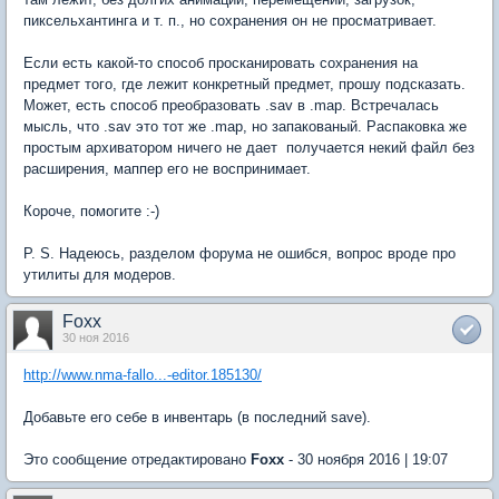
пиксельхантинга и т. п., но сохранения он не просматривает.
Если есть какой-то способ просканировать сохранения на
предмет того, где лежит конкретный предмет, прошу подсказать.
Может, есть способ преобразовать .sav в .map. Встречалась
мысль, что .sav это тот же .map, но запакованый. Распаковка же
простым архиватором ничего не дает  получается некий файл без
расширения, маппер его не воспринимает.
Короче, помогите :-)
P. S. Надеюсь, разделом форума не ошибся, вопрос вроде про
утилиты для модеров.
Foxx
30 ноя 2016
http://www.nma-fallo...-editor.185130/
Добавьте его себе в инвентарь (в последний save).
Это сообщение отредактировано
Foxx
- 30 ноября 2016 | 19:07