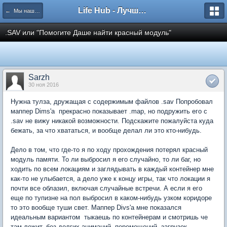
Life Hub - Лучшие компьютерные игры мира
← Мы наш, мы новый...
.SAV или "Помогите Даше найти красный модуль"
Sarzh
30 ноя 2016
Нужна тулза, дружащая с содержимым файлов .sav Попробовал
маппер Dims'a  прекрасно показывает .map, но подружить его с
.sav не вижу никакой возможности. Подскажите пожалуйста куда
бежать, за что хвататься, и вообще делал ли это кто-нибудь.
Дело в том, что где-то я по ходу прохождения потерял красный
модуль памяти. То ли выбросил я его случайно, то ли баг, но
ходить по всем локациям и заглядывать в каждый контейнер мне
как-то не улыбается, а дело уже к концу игры, так что локации я
почти все облазил, включая случайные встречи. А если я его
еще по тупизне на пол выбросил в каком-нибудь узком коридоре 
то это вообще туши свет. Маппер Divs'а мне показался
идеальным вариантом  тыкаешь по контейнерам и смотришь че
там лежит, без долгих анимаций, перемещений, загрузок,