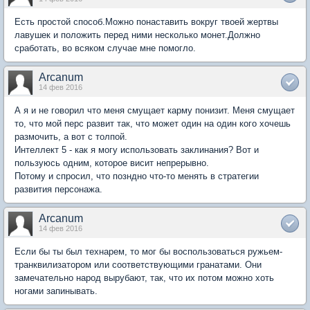
Есть простой способ.Можно понаставить вокруг твоей жертвы
лавушек и положить перед ними несколько монет.Должно
сработать, во всяком случае мне помогло.
Arcanum
14 фев 2016
А я и не говорил что меня смущает карму понизит. Меня смущает
то, что мой перс развит так, что может один на один кого хочешь
размочить, а вот с толпой.
Интеллект 5 - как я могу использовать заклинания? Вот и
пользуюсь одним, которое висит непрерывно.
Потому и спросил, что позндно что-то менять в стратегии
развития персонажа.
Arcanum
14 фев 2016
Если бы ты был технарем, то мог бы воспользоваться ружьем-
транквилизатором или соответствующими гранатами. Они
замечательно народ вырубают, так, что их потом можно хоть
ногами запинывать.