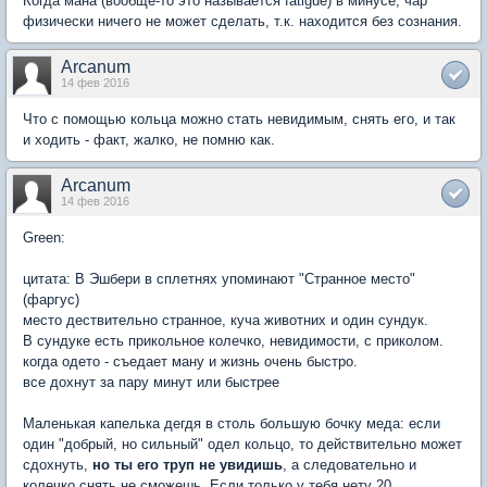
Когда мана (вообще-то это называется fatigue) в минусе, чар
физически ничего не может сделать, т.к. находится без сознания.
Arcanum
14 фев 2016
Что с помощью кольца можно стать невидимым, снять его, и так
и ходить - факт, жалко, не помню как.
Arcanum
14 фев 2016
Green:
цитата: В Эшбери в сплетнях упоминают "Странное место"
(фаргус)
место дествительно странное, куча животних и один сундук.
В сундуке есть прикольное колечко, невидимости, с приколом.
когда одето - съедает ману и жизнь очень быстро.
все дохнут за пару минут или быстрее
Маленькая капелька дегдя в столь большую бочку меда: если
один "добрый, но сильный" одел кольцо, то действительно может
сдохнуть,
но ты его труп не увидишь
, а следовательно и
колечко снять не сможешь. Если только у тебя нету 20