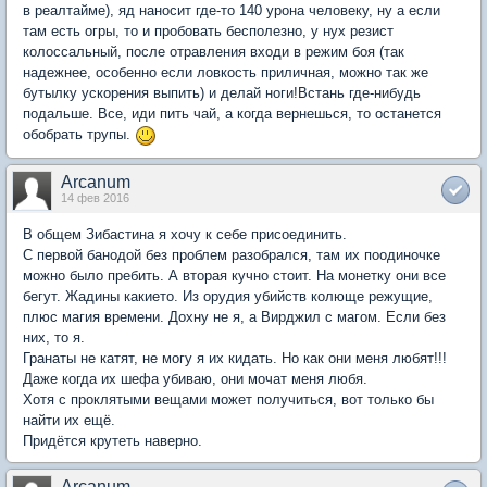
в реалтайме), яд наносит где-то 140 урона человеку, ну а если
там есть огры, то и пробовать бесполезно, у нух резист
колоссальный, после отравления входи в режим боя (так
надежнее, особенно если ловкость приличная, можно так же
бутылку ускорения выпить) и делай ноги!Встань где-нибудь
подальше. Все, иди пить чай, а когда вернешься, то останется
обобрать трупы.
Arcanum
14 фев 2016
В общем Зибастина я хочу к себе присоединить.
С первой банодой без проблем разобрался, там их поодиночке
можно было пребить. А вторая кучно стоит. На монетку они все
бегут. Жадины какието. Из орудия убийств колюще режущие,
плюс магия времени. Дохну не я, а Вирджил с магом. Если без
них, то я.
Гранаты не катят, не могу я их кидать. Но как они меня любят!!!
Даже когда их шефа убиваю, они мочат меня любя.
Хотя с проклятыми вещами может получиться, вот только бы
найти их ещё.
Придётся крутеть наверно.
Arcanum