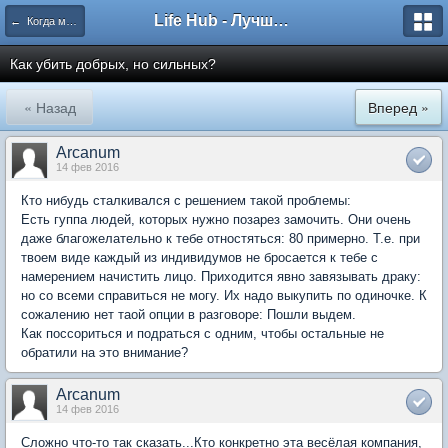
Life Hub - Лучшие компьютерные игры мира
← Когда магия бессильна
Как убить добрых, но сильных?
« Назад
Вперед »
Arcanum
14 фев 2016
Кто нибудь сталкивался с решением такой проблемы:
Есть гуппа людей, которых нужно позарез замочить. Они очень
даже благожелательно к тебе отностяться: 80 примерно. Т.е. при
твоем виде каждый из индивидумов не бросается к тебе с
намерением начистить лицо. Приходится явно завязывать драку:
но со всеми справиться не могу. Их надо выкупить по одиночке. К
сожалению нет таой опции в разговоре: Пошли выдем.
Как поссориться и подраться с одним, чтобы остальные не
обратили на это внимание?
Arcanum
14 фев 2016
Сложно что-то так сказать...Кто конкретно эта весёлая компания,