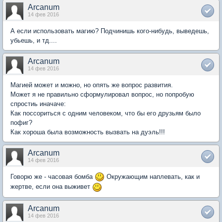
Arcanum
14 фев 2016
А если использовать магию? Подчинишь кого-нибудь, выведешь,
убьешь, и тд....
Arcanum
14 фев 2016
Магией может и можно, но опять же вопрос развития.
Может я не правильно сформулировал вопрос, но попробую
спростиь иначаче:
Как поссориться с одним человеком, что бы его друзьям было
пофиг?
Как хороша была возможность вызвать на дуэль!!!
Arcanum
14 фев 2016
Говорю же - часовая бомба
Окружающим наплевать, как и
жертве, если она выживет
Arcanum
14 фев 2016