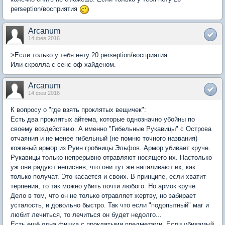
perseption/восприятия
Arcanum
14 фев 2016
>Если только у тебя нету 20 perseption/восприятия
Или скролла с сенс оф хайденом.
Arcanum
14 фев 2016
К вопросу о "где взять проклятых вещичек":
Есть два проклятых айтема, которые однозначно убойны по
своему воздействию. А именно "Гибельные Рукавицы" с Острова
отчаяния и не менее гибельный (не помню точного названия)
кожаный армор из Руин гробницы Эльфов. Армор убивает круче.
Рукавицы только непрерывно отравляют носящего их. Настолько
уж они радуют неписяев, что они тут же напяливают их, как
только получат. Это касается и своих. В принципе, если хватит
терпения, то так можно убить почти любого. Но армок круче.
Дело в том, что он не только отравляет жертву, но забирает
усталость, и довольно быстро. Так что если "подопытный" маг и
любит лечиться, то лечиться он будет недолго...
Есть ещё одна фишка с проклятыми предметами. Если убивамый