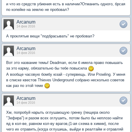
и что из средств убиения есть в наличии?Отманить одного, брсая
по копейке на землю не пробовал?
Arcanum
14 фев 2016
А проклятые вещи "подбрасывать" не пробовал?
Arcanum
14 фев 2016
Вот это название темы! Deadman, если б имела право повышать
за это карму, обязательно бы тебе повысила
А вообще часовую бомбу юзай - супервещь. Или Prowling. У меня
в списке квестов Thieves Underground собрано несколько советов
как раз по этой теме
Arcanum
14 фев 2016
Хм, попробуй нарыть оглушающую гренку (пещера около
"Зефира") и разом всех оглушить, потом было бы неплозо найти
яд в кол-ве, равном кол-ву врагов,(1-ая схема в химии), после
чего их отравить,(когда оглушишь, выйди в реалтайм и отравляй