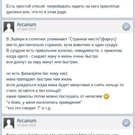
Есть простой способ: попробывать надеть на него проклятые
даспехи или, что-то в этом роде.
Arcanum
14 фев 2016
В Эшбери в сплетнях упоминают "Странное место"(фаргус)
место дествительно странное, куча животних и один сундук.
В сундуке есть прикольное колечко, невидимости, с приколом.
когда одето - съедает ману и жизнь очень быстро.
все дохнут за пару минут или быстрее.
но есть фишка(или баг, кому как):
мана пропадает быстрее чем жизнь
если дождаться когда мана будет минусовая и снять кольцо то
стелс остаётся и без кольца!!
какие приколы потом можно послушать от неписяев
"о боже, у меня поселились привидения"
"кто это говорит ?" и т.д.
Arcanum
14 фев 2016