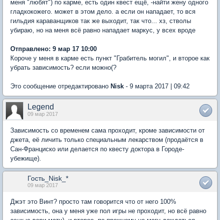
меня "любят") по карме, есть один квест ещё, -найти жену одного
гладкокожего. может в этом дело. а если он нападает, то вся
гильдия караванщиков так же выходит, так что... хз, стволы
убираю, но на меня всё равно нападает маркус, у всех вроде
Отправлено: 9 мар 17 10:00
Короче у меня в карме есть пункт "Грабитель могил", и второе как
убрать зависимость? если можно(?
Это сообщение отредактировано
Nisk
- 9 марта 2017 | 09:42
Legend
09 мар 2017
Зависимость со временем сама проходит, кроме зависимости от
джета, её личить только специальным лекарством (продаётся в
Сан-Франциско или делается по квестy доктора в Городе-
yбежище).
Гость_Nisk_*
09 мар 2017
Джэт это Винт? просто там говорится что от него 100%
зависимость, она у меня уже пол игры не проходит, но всё равно