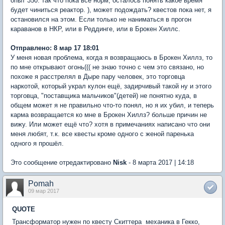
опыт 350. так что пока всё норм, осталось понять какое время
будет чиниться реактор. ), может подождать? квестов пока нет, я
остановился на этом. Если только не наниматься в прогон
караванов в НКР, или в Реддинге, или в Брокен Хиллс.
Отправлено: 8 мар 17 18:01
У меня новая проблема, когда я возвращаюсь в Брокен Хиллз, то
по мне открывают огонь((( не знаю точно с чем это связано, но
похоже я расстрелял в Дыре пару человек, это торговца
наркотой, который украл кулон ещё, задирчивый такой ну и этого
торговца, "поставщика мальчиков"(детей) не понятно куда, в
общем может я не правильно что-то понял, но я их убил, и теперь
карма возвращается ко мне в Брокен Хиллз? больше причин не
вижу. Или может ещё что? хотя в примечаниях написано что они
меня любят, т.к. все квесты кроме одного с женой паренька
одного я прошёл.
Это сообщение отредактировано
Nisk
- 8 марта 2017 | 14:18
Pomah
09 мар 2017
QUOTE
Трансформатор нyжен по квестy Скиттера  механика в Гекко,