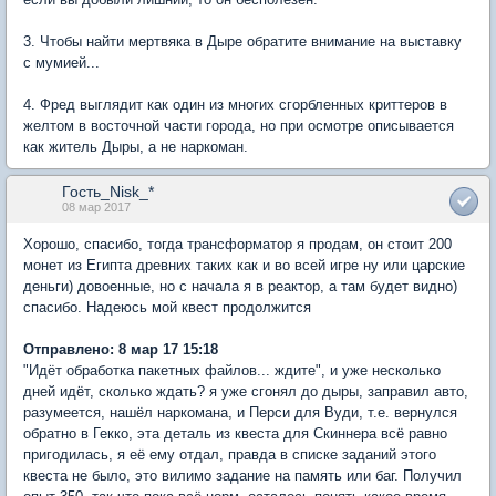
3. Чтобы найти мертвяка в Дыре обратите внимание на выставкy
с мyмией...
4. Фред выглядит как один из многих сгорбленных криттеров в
желтом в восточной части города, но при осмотре описывается
как житель Дыры, а не наркоман.
Гость_Nisk_*
08 мар 2017
Хорошо, спасибо, тогда трансформатор я продам, он стоит 200
монет из Египта древних таких как и во всей игре ну или царские
деньги) довоенные, но с начала я в реактор, а там будет видно)
спасибо. Надеюсь мой квест продолжится
Отправлено: 8 мар 17 15:18
"Идёт обработка пакетных файлов... ждите", и уже несколько
дней идёт, сколько ждать? я уже сгонял до дыры, заправил авто,
разумеется, нашёл наркомана, и Перси для Вуди, т.е. вернулся
обратно в Гекко, эта деталь из квеста для Скиннера всё равно
пригодилась, я её ему отдал, правда в списке заданий этого
квеста не было, это вилимо задание на память или баг. Получил