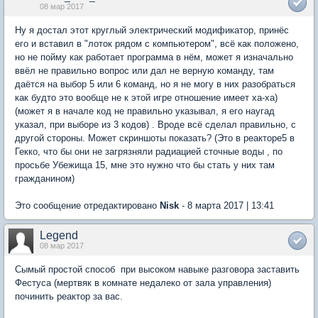
08 мар 2017
Ну я достал этот круглый электрический модификатор, принёс
его и вставил в "лоток рядом с компьютером", всё как положено,
но не пойму как работает программа в нём, может я изначально
ввёл не правильно вопрос или дал не верную команду, там
даётся на выбор 5 или 6 команд, но я не могу в них разобраться
как будто это вообще не к этой игре отношение имеет ха-ха)
(может я в начале код не правильно указывал, я его наугад
указал, при выборе из 3 кодов) . Вроде всё сделал правильно, с
другой стороны. Может скриншоты показать? (Это в реакторе5 в
Гекко, что бы они не загрязняли радиацией сточные воды , по
просьбе Убежища 15, мне это нужно что бы стать у них там
гражданином)
Это сообщение отредактировано
Nisk
- 8 марта 2017 | 13:41
Legend
08 мар 2017
Сымый простой способ  при высоком навыке разговора заставить
Фестyса (мертвяк в комнате недалеко от зала yправления)
починить реактор за вас.