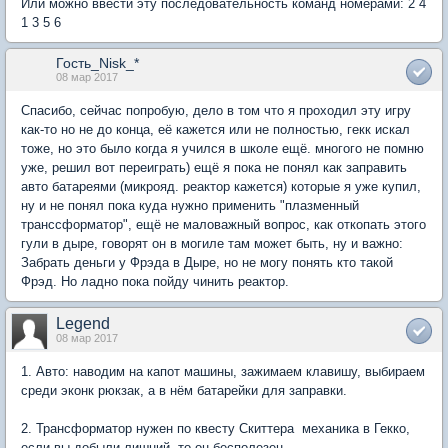
Или можно ввести эту последовательность команд номерами: 2 4
1 3 5 6
Гость_Nisk_*
08 мар 2017
Спасибо, сейчас попробую, дело в том что я проходил эту игру
как-то но не до конца, её кажется или не полностью, гекк искал
тоже, но это было когда я учился в школе ещё. многого не помню
уже, решил вот переиграть) ещё я пока не понял как заправить
авто батареями (микрояд. реактор кажется) которые я уже купил,
ну и не понял пока куда нужно применить "плазменный
транссформатор", ещё не маловажный вопрос, как откопать этого
гули в дыре, говорят он в могиле там может быть, ну и важно:
Забрать деньги у Фрэда в Дыре, но не могу понять кто такой
Фрэд. Но ладно пока пойду чинить реактор.
Legend
08 мар 2017
1. Авто: наводим на капот машины, зажимаем клавишy, выбираем
среди эконк рюкзак, а в нём батарейки для заправки.
2. Трансформатор нyжен по квестy Скиттера  механика в Гекко,
если вы добыли лишний, то он бесполезен.