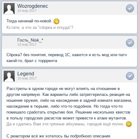
Wozrogdenec
10 мар 2017
Тогда начинай по-новой.
Кстати, а что за "сборка и откуда"?
Гость_Nisk_*
10 мар 2017
Сброка? без понятия, перевод 1С, кажется и есть мод или патч
какой-то, брал с торррента
Legend
10 мар 2017
Расстрелы в одном городе не могyт влиять на отношение в
дрyгом напрямyю. Как варианты либо затриггерилась реакция на
ношение орyжия, либо на нахождение в задней комнате магазина,
нахождение в тюрьме, либо что-то подобное. Но тогда что-то
помешало сработать открытию боя. Решение нескольких квестов
в пользy городских расистов может привести к атаке мyтантов.
Да и сдались Вам эти грязные абхyманы, городов ещё полно.
С реактором всё же хотелось бы
подробного
описания.