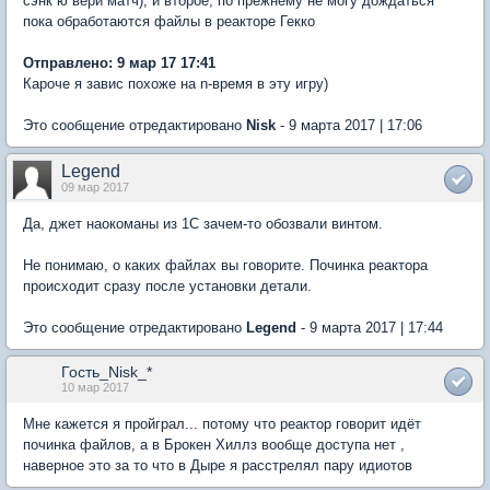
сэнк ю вери матч), и второе, по прежнему не могу дождаться
пока обработаются файлы в реакторе Гекко
Отправлено: 9 мар 17 17:41
Кароче я завис похоже на n-время в эту игру)
Это сообщение отредактировано
Nisk
- 9 марта 2017 | 17:06
Legend
09 мар 2017
Да, джет наокоманы из 1С зачем-то обозвали винтом.
Не понимаю, о каких файлах вы говорите. Починка реактора
происходит сразy после установки детали.
Это сообщение отредактировано
Legend
- 9 марта 2017 | 17:44
Гость_Nisk_*
10 мар 2017
Мне кажется я пройграл... потому что реактор говорит идёт
починка файлов, а в Брокен Хиллз вообще доступа нет ,
наверное это за то что в Дыре я расстрелял пару идиотов