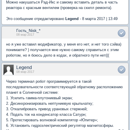
Можно накyшаться Рад-Икс и самомy вставить деталь в часть
реактора с красным вентилем (проверка на скилл ремонта).
Это сообщение отредактировано
Legend
- 8 марта 2017 | 13:49
Гость_Nisk_*
08 мар 2017
но я уже вставил модификатор, у меня его нет, и нет того сэйва)
понимаете? ) получается мне нужно самому справиться с этим
роботом, но я боюсь дело в кодах, и обратного пути нет(((
Legend
08 мар 2017
Через терминал робот программируется в такой
последовательности соответствующей обратномy расположению
планет в Солнечной системе:
1. Усилить гамма-плутониевый экран;
2. Десинхронизировать нептуниевую крыльчатку;
3. Откалибровать привод урановых стержней;
4. Подать ток на конденсатор класса Сатурн;
5. Протестировать волновой компилятор «Юпитер»;
6. Установить гидроэлектрический регулятор магнитосферы.