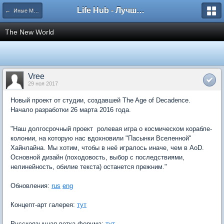
Life Hub - Лучшие компьютерные игры мира
← Иные Миры
The New World
Vree
29 ноя 2017
Новый проект от студии, создавшей The Age of Decadence.
Начало разработки 26 марта 2016 года.
"Наш долгосрочный проект  ролевая игра о космическом корабле-
колонии, на которую нас вдохновили "Пасынки Вселенной"
Хайнлайна. Мы хотим, чтобы в неё игралось иначе, чем в AoD.
Основной дизайн (походовость, выбор с последствиями,
нелинейность, обилие текста) останется прежним."
Обновления:
rus
eng
Концепт-арт галерея:
тут
Русскоязычная ветка форума:
тут