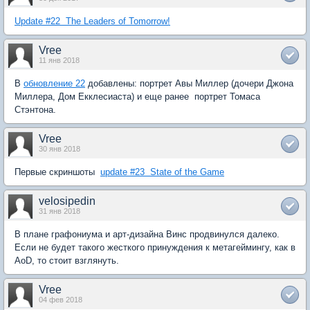
Update #22  The Leaders of Tomorrow!
Vree
11 янв 2018
В
обновление 22
добавлены: портрет Авы Миллер (дочери Джона
Миллера, Дом Екклесиаста) и еще ранее  портрет Томаса
Стэнтона.
Vree
30 янв 2018
Первые скриншоты 
update #23  State of the Game
velosipedin
31 янв 2018
В плане графониума и арт-дизайна Винс продвинулся далеко.
Если не будет такого жесткого принуждения к метагеймингу, как в
AoD, то стоит взглянуть.
Vree
04 фев 2018