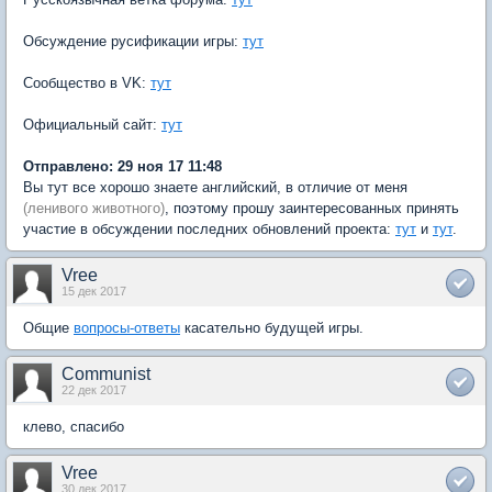
Обсуждение русификации игры:
тут
Сообщество в VK:
тут
Официальный сайт:
тут
Отправлено: 29 ноя 17 11:48
Вы тут все хорошо знаете английский, в отличие от меня
(ленивого животного)
, поэтому прошу заинтересованных принять
участие в обсуждении последних обновлений проекта:
тут
и
тут
.
Vree
15 дек 2017
Общие
вопросы-ответы
касательно будущей игры.
Communist
22 дек 2017
клево, спасибо
Vree
30 дек 2017