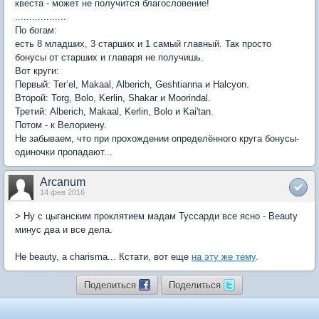
квеста - может не получится благословение!
..................
По богам:
есть 8 младших, 3 старших и 1 самый главный. Так просто
бонусы от старших и главаря не получишь.
Вот круги:
Первый: Ter’el, Makaal, Alberich, Geshtianna и Halcyon.
Второй: Torg, Bolo, Kerlin, Shakar и Moorindal.
Третий: Alberich, Makaal, Kerlin, Bolo и Kai'tan.
Потом - к Велориену.
Не забываем, что при прохождении определённого круга бонусы-
одиночки пропадают...
Arcanum
14 фев 2016
> Ну с цыганским проклятием мадам Туссарди все ясно - Beauty
минус два и все дела.
Не beauty, a charisma... Кстати, вот еще
на эту же тему
.
Поделиться
Поделиться