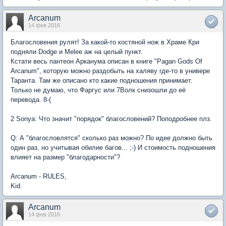
Arcanum
14 фев 2016
Благословения рулят! За какой-то костяной нож в Храме Кри
подняли Dodge и Melee аж на целый пункт.
Кстати весь пантеон Арканума описан в книге "Pagan Gods Of
Arcanum", которую можно раздобыть на халяву где-то в универе
Таранта. Там же описано кто какие подношения принимает.
Только не думаю, что Фаргус или 7Волк снизошли до её
перевода. 8-(
2 Sonya: Что значит "порядок" благословений? Поподробнее плз.
Q: А "благословлятся" сколько раз можно? По идее должно быть
один раз, но учитывая обилие багов... ;-) И стоимость подношения
влияет на размер "благодарности"?
Arcanum - RULES,
Kid.
Arcanum
14 фев 2016