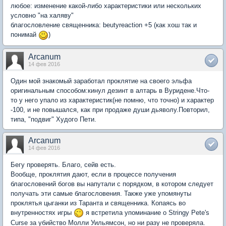
любое: изменение какой-либо характеристики или нескольких
условно "на халяву"
благословление священника: beutyreaction +5 (как хош так и
понимай
)
Arcanum
14 фев 2016
Один мой знакомый заработал проклятие на своего эльфа
оригинальным способом:кинул дезинт в алтарь в Вуридене.Что-
то у него упало из характеристик(не помню, что точно) и характер
-100, и не повышался, как при продаже души дьяволу.Повторил,
типа, "подвиг" Худого Пети.
Arcanum
14 фев 2016
Бегу проверять. Благо, сейв есть.
Вообще, проклятия дают, если в процессе получения
благословений богов вы напутали с порядком, в котором следует
получать эти самые благословения. Также уже упомянуты
проклятья цыганки из Таранта и священника. Копаясь во
внутренностях игры
я встретила упоминание о Stringy Pete's
Curse за убийство Молли Уильямсон, но ни разу не проверяла.