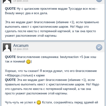
14 фев 2016
QUOTE
Ну с цыганским проклятием мадам Туссарди все ясно -
Beauty минус два и все дела.
Эта же мадам дает благословение (обаяние +1), если правильно
выполнить квест с кристаллическим шаром. Но! Надо это
сделать после квеста с потерянной картиной, а так она просто
укажет расположение этой картины.
Arcanum
14 фев 2016
QUOTE
благословление священника: beutyreaction +5 (как хош
так и понимай
)
Хорошо, что ты сказал! Я всегда думал, что его благословение
+40(вроде,столько) к карме
QUOTE
Эта же мадам дает благословение (обаяние +1), если
правильно выполнить квест с кристаллическим шаром. Но! Надо
это сделать после квеста с потерянной картиной, а так она
просто укажет расположение этой картины.
Чуть-чуть не успел я
Кстати, сохраняйтесь перед здаяей ей