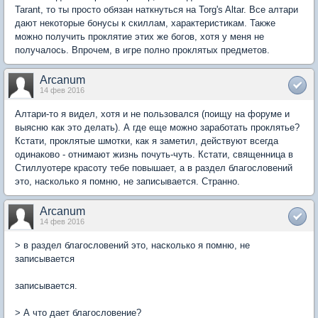
Tarant, то ты просто обязан наткнуться на Torg's Altar. Все алтари
дают некоторые бонусы к скиллам, характеристикам. Также
можно получить проклятие этих же богов, хотя у меня не
получалось. Впрочем, в игре полно проклятых предметов.
Arcanum
14 фев 2016
Алтари-то я видел, хотя и не пользовался (поищу на форуме и
выясню как это делать). А где еще можно заработать проклятье?
Кстати, проклятые шмотки, как я заметил, действуют всегда
одинаково - отнимают жизнь почуть-чуть. Кстати, священница в
Стиллуотере красоту тебе повышает, а в раздел благословений
это, насколько я помню, не записывается. Странно.
Arcanum
14 фев 2016
> в раздел благословений это, насколько я помню, не
записывается
записывается.
> А что дает благословение?