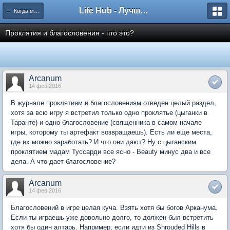
Life Hub - Лучшие компьютерные игры мира
← Когда магия бессильна
Проклятия и благословения - что это?
Arcanum
14 фев 2016
В журнале проклятиям и благословениям отведен целый раздел,
хотя за всю игру я встретил только одно проклятье (цыганки в
Таранте) и одно благословение (священника в самом начале
игры, которому ты артефакт возвращаешь). Есть ли еще места,
где их можно заработать? И что они дают? Ну с цыганским
проклятием мадам Туссарди все ясно - Beauty минус два и все
дела. А что дает благословение?
Arcanum
14 фев 2016
Благословений в игре целая куча. Взять хотя бы богов Арканума.
Если ты играешь уже довольно долго, то должен был встретить
хотя бы один алтарь. Например, если идти из Shrouded Hills в