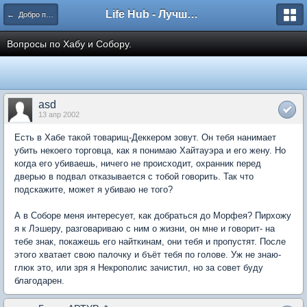
Life Hub - Лучшие компьютерные игры мира
← Добро пожаловать в Пустошь
Вопросы по Хабу и Собору.
asd
13 апр 2002
Есть в Хабе такой товарищ-Деккером зовут. Он тебя нанимает
убить некоего торговца, как я понимаю Хайтауэра и его жену. Но
когда его убиваешь, ничего не происходит, охранник перед
дверью в подвал отказывается с тобой говорить. Так что
подскажите, может я убиваю не того?
А в Соборе меня интересует, как добраться до Морфея? Пирхожу
я к Лэшеру, разговариваю с ним о жизни, он мне и говорит- на
тебе знак, покажешь его найткинам, они тебя и пропустят. После
этого хватает свою палочку и бъёт тебя по голове. Уж не знаю-
глюк это, или зря я Некрополис зачистил, но за совет буду
благодарен.