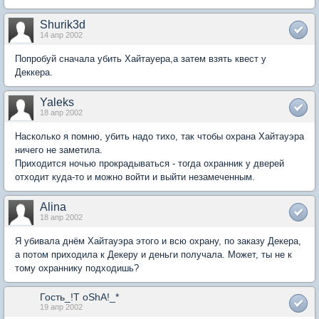
Shurik3d
14 апр 2002
Попробуй сначала убить Хайтауера,а затем взять квест у
Деккера.
Yaleks
18 апр 2002
Насколько я помню, убить надо тихо, так чтобы охрана Хайтауэра
ничего не заметила.
Приходится ночью прокрадываться - тогда охранник у дверей
отходит куда-то и можно войти и выйти незамеченным.
Alina
18 апр 2002
Я убивала днём Хайтауэра этого и всю охрану, по заказу Декера,
а потом приходила к Декеру и деньги получала. Может, ты не к
тому охраннику подходишь?
Гость_!T oShA!_*
19 апр 2002