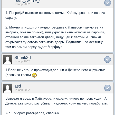
Гость_APTYP_*
13 апр 2002
1. Попробуй вынести не только семью Хайтауеров, но и всю их
охрану.
2. Можно или долго и нудно говорить с Лэшером (какую ветку
выбрать, уже не помню), или украсть значки-ключи от парочки,
стоящей возле закрытой двери, ведущей к лестнице. Значки
открывают ту самую закрытую дверь. Поднимись по лестнице,
там на самом верху будет Морфиус.
Shurik3d
14 апр 2002
1.Если не чего не происходит,вальни и Деккера иего окружение.
(Кровь за кровь)
asd
14 апр 2002
Вырезал я всех, и Хайтауэра, и охрану, ничего не происходит. А
Декера уже много раз убивал, надоело, хочу на него поработать.
А с Собором разобрался, спасибо.